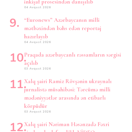
inkişaf prosesindən danışılıb
04 Avqust 2026
“Euronews” Azərbaycanın milli
mətbəxindən bəhs edən reportaj
hazırlayıb
04 Avqust 2026
Praqada azərbaycanlı rəssamların sərgisi
açılıb
03 Avqust 2026
Xalq şairi Ramiz Rövşənin ukraynalı
jurnalistə müsahibəsi: Tərcümə milli
mədəniyyətlər arasında ən etibarlı
körpüdür
03 Avqust 2026
Xalq şairi Nəriman Həsənzadə Fəxri