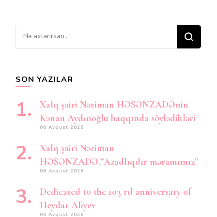
Bir
şey
axtarırsınız?
SON YAZILAR
Xalq şairi Nəriman HƏSƏNZADƏnin
Kənan Aydınoğlu haqqında söylədikləri
06 Avqust 2026
Xalq şairi Nəriman
HƏSƏNZADƏ.”Azadlıqdır məramımız”
06 Avqust 2026
Dedicated to the 103 rd anniversary of
Heydar Aliyev
06 Avqust 2026