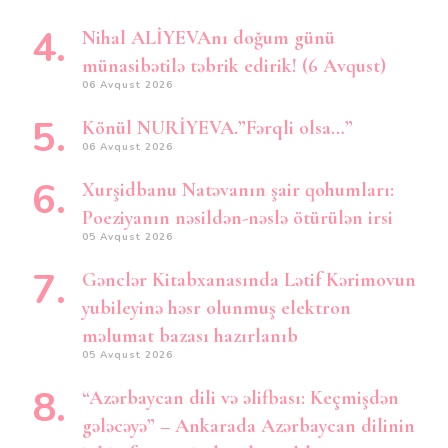
Nihal ALİYEVAnı doğum günü
münasibətilə təbrik edirik! (6 Avqust)
06 Avqust 2026
Könül NURİYEVA.”Fərqli olsa…”
06 Avqust 2026
Xurşidbanu Natəvanın şair qohumları:
Poeziyanın nəsildən-nəslə ötürülən irsi
05 Avqust 2026
Gənclər Kitabxanasında Lətif Kərimovun
yubileyinə həsr olunmuş elektron
məlumat bazası hazırlanıb
05 Avqust 2026
“Azərbaycan dili və əlifbası: Keçmişdən
gələcəyə” – Ankarada Azərbaycan dilinin