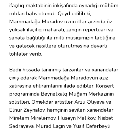
ifaçılıq məktəbinin inkişafında oynadığı mühüm
roldan bəhs olunub. Qeyd edilib ki,
Məmmədağa Muradov uzun illər ərzində öz
yüksək ifaçılıq məharəti, zəngin repertuarı və
sənətə bağlılığı ilə milli musiqimizin təbliğinə
və gələcək nəsillərə ötürülməsinə dəyərli
töhfələr verib.
Bədii hissədə tanınmış tarzənlər və xanəndələr
çıxış edərək Məmmədağa Muradovun əziz
xatirəsinə ehtiramlarını ifadə ediblər. Konsert
proqramında Beynəlxalq Muğam Mərkəzinin
solistləri, Əməkdar artistlər Arzu Əliyeva və
Elnur Zeynalov, həmçinin sevilən xanəndələr
Mirələm Mirələmov, Hüseyn Məlikov, Nisbət
Sədrayeva, Murad Laçın və Yusif Cəfərbəyli