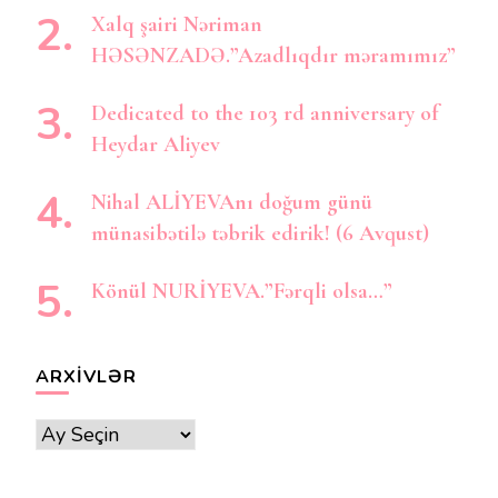
Xalq şairi Nəriman
HƏSƏNZADƏ.”Azadlıqdır məramımız”
Dedicated to the 103 rd anniversary of
Heydar Aliyev
Nihal ALİYEVAnı doğum günü
münasibətilə təbrik edirik! (6 Avqust)
Könül NURİYEVA.”Fərqli olsa…”
ARXIVLƏR
Arxivlər