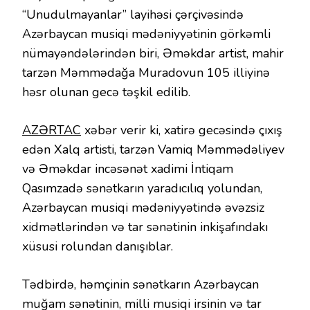
“Unudulmayanlar” layihəsi çərçivəsində
Azərbaycan musiqi mədəniyyətinin görkəmli
nümayəndələrindən biri, Əməkdar artist, mahir
tarzən Məmmədağa Muradovun 105 illiyinə
həsr olunan gecə təşkil edilib.
AZƏRTAC
xəbər verir ki, xatirə gecəsində çıxış
edən Xalq artisti, tarzən Vamiq Məmmədəliyev
və Əməkdar incəsənət xadimi İntiqam
Qasımzadə sənətkarın yaradıcılıq yolundan,
Azərbaycan musiqi mədəniyyətində əvəzsiz
xidmətlərindən və tar sənətinin inkişafındakı
xüsusi rolundan danışıblar.
Tədbirdə, həmçinin sənətkarın Azərbaycan
muğam sənətinin, milli musiqi irsinin və tar