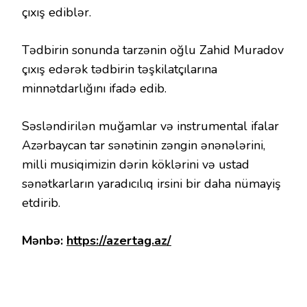
çıxış ediblər.
Tədbirin sonunda tarzənin oğlu Zahid Muradov
çıxış edərək tədbirin təşkilatçılarına
minnətdarlığını ifadə edib.
Səsləndirilən muğamlar və instrumental ifalar
Azərbaycan tar sənətinin zəngin ənənələrini,
milli musiqimizin dərin köklərini və ustad
sənətkarların yaradıcılıq irsini bir daha nümayiş
etdirib.
Mənbə:
https://azertag.az/