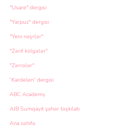
"Usare" dergisi
"Yarpuz" dergisi
"Yeni nəşrlər"
"Zərif kölgələr"
"Zərrələr"
“Kardelen” dergisi
ABC Academy
AJB Sumqayıt şəhər təşkilatı
Ana səhifə