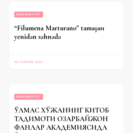
MƏDƏNIYYƏT
“Filumena Marturano” tamaşası
yenidən səhnədə
26 YANVAR 2023
MƏDƏNIYYƏT
ЎЛМАС ХЎЖАНИНГ КИТОБ
ТАҚДИМОТИ ОЗАРБАЙЖОН
ФАНЛАР АКАДЕМИЯСИДА