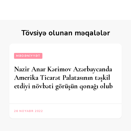
Tövsiyə olunan məqalələr
MƏDƏNIYYƏT
Nazir Anar Kərimov Azərbaycanda
Amerika Ticarət Palatasının təşkil
etdiyi növbəti görüşün qonağı olub
26 NOYABR 2022