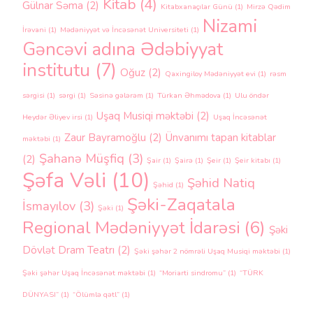
Kitab
(4)
Gülnar Səma
(2)
Kitabxanaçılar Günü
(1)
Mirzə Qədim
Nizami
İrəvani
(1)
Mədəniyyət və İncəsənət Universiteti
(1)
Gəncəvi adına Ədəbiyyat
institutu
(7)
Oğuz
(2)
Qaxingiloy Mədəniyyət evi
(1)
rəsm
sərgisi
(1)
sərgi
(1)
Səsinə gələrəm
(1)
Türkan Əhmədova
(1)
Ulu öndər
Uşaq Musiqi məktəbi
(2)
Heydər Əliyev irsi
(1)
Uşaq İncəsənət
Zaur Bayramoğlu
(2)
Ünvanımı tapan kitablar
məktəbi
(1)
Şahanə Müşfiq
(3)
(2)
Şair
(1)
Şairə
(1)
Şeir
(1)
Şeir kitabı
(1)
Şəfa Vəli
(10)
Şəhid Natiq
Şəhid
(1)
Şəki-Zaqatala
İsmayılov
(3)
Şəki
(1)
Regional Mədəniyyət İdarəsi
(6)
Şəki
Dövlət Dram Teatrı
(2)
Şəki şəhər 2 nömrəli Uşaq Musiqi məktəbi
(1)
Şəki şəhər Uşaq İncəsənət məktəbi
(1)
“Moriarti sindromu”
(1)
“TÜRK
DÜNYASI”
(1)
“Ölümlə qətl”
(1)