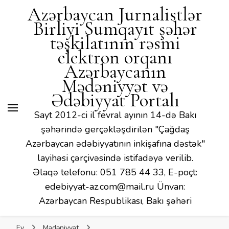
Mədəniyyət və Ədəbiyyat
Azərbaycan Jurnalistlər
Portalı
Birliyi Sumqayıt şəhər
təşkilatının rəsmi
elektron orqanı
Azərbaycanın
Mədəniyyət və
Ədəbiyyat Portalı
Sayt 2012-ci il fevral ayının 14-də Bakı
şəhərində gerçəkləşdirilən "Çağdaş
Azərbaycan ədəbiyyatının inkişafına dəstək"
layihəsi çərçivəsində istifadəyə verilib.
Əlaqə telefonu: 051 785 44 33, E-poçt:
edebiyyat-az.com@mail.ru Ünvan:
Azərbaycan Respublikası, Bakı şəhəri
Ev
Mədəniyyət