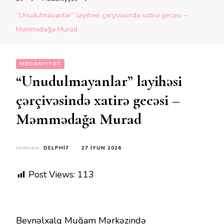
“Unudulmayanlar” layihəsi çərçivəsində xatirə gecəsi –
Məmmədağa Murad
MƏDƏNIYYƏT
“Unudulmayanlar” layihəsi
çərçivəsində xatirə gecəsi –
Məmmədağa Murad
tərəfindən
DELPHI7
27 İYUN 2026
Post Views:
113
Beynəlxalq Muğam Mərkəzində