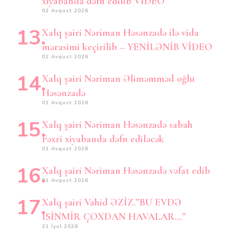
xiyabanda dəfn edilib VİDEO
02 Avqust 2026
Xalq şairi Nəriman Həsənzadə ilə vida
mərasimi keçirilib – YENİLƏNİB VİDEO
02 Avqust 2026
Xalq şairi Nəriman Əliməmməd oğlu
Həsənzadə
01 Avqust 2026
Xalq şairi Nəriman Həsənzadə sabah
Fəxri xiyabanda dəfn ediləcək
01 Avqust 2026
Xalq şairi Nəriman Həsənzadə vəfat edib
01 Avqust 2026
Xalq şairi Vahid ƏZİZ.”BU EVDƏ
İSİNMİR ÇOXDAN HAVALAR…”
31 İyul 2026