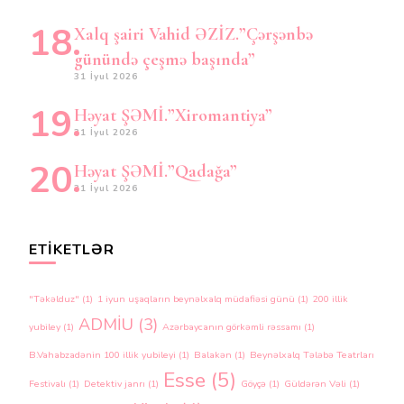
Xalq şairi Vahid ƏZİZ.”Çərşənbə
günündə çeşmə başında”
31 İyul 2026
Həyat ŞƏMİ.”Xiromantiya”
31 İyul 2026
Həyat ŞƏMİ.”Qadağa”
31 İyul 2026
ETIKETLƏR
"Təkəlduz"
(1)
1 iyun uşaqların beynəlxalq müdafiəsi günü
(1)
200 illik
ADMİU
(3)
yubiley
(1)
Azərbaycanın görkəmli rəssamı
(1)
B.Vahabzadənin 100 illik yubileyi
(1)
Balakən
(1)
Beynəlxalq Tələbə Teatrları
Esse
(5)
Festivalı
(1)
Detektiv janrı
(1)
Göyçə
(1)
Güldərən Vəli
(1)