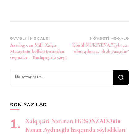
Post
ƏVVƏLKI MƏQALƏ
NÖVBƏTI MƏQALƏ
Azərbaycan Milli Xalça
Könül NURİYEVA.”Eybəcər
Naviqasiya
Muzeyinin kolleksiyasından
olmaqdansa, ölsək yaxşıdır”
seçmələr – Budapeştdə sərgi
Bir
şey
axtarırsınız?
SON YAZILAR
Xalq şairi Nəriman HƏSƏNZADƏnin
Kənan Aydınoğlu haqqında söylədikləri