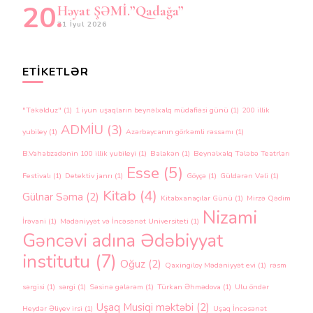
Həyat ŞƏMİ.”Qadağa”
31 İyul 2026
ETIKETLƏR
"Təkəlduz"
(1)
1 iyun uşaqların beynəlxalq müdafiəsi günü
(1)
200 illik
ADMİU
(3)
yubiley
(1)
Azərbaycanın görkəmli rəssamı
(1)
B.Vahabzadənin 100 illik yubileyi
(1)
Balakən
(1)
Beynəlxalq Tələbə Teatrları
Esse
(5)
Festivalı
(1)
Detektiv janrı
(1)
Göyçə
(1)
Güldərən Vəli
(1)
Kitab
(4)
Gülnar Səma
(2)
Kitabxanaçılar Günü
(1)
Mirzə Qədim
Nizami
İrəvani
(1)
Mədəniyyət və İncəsənət Universiteti
(1)
Gəncəvi adına Ədəbiyyat
institutu
(7)
Oğuz
(2)
Qaxingiloy Mədəniyyət evi
(1)
rəsm
sərgisi
(1)
sərgi
(1)
Səsinə gələrəm
(1)
Türkan Əhmədova
(1)
Ulu öndər
Uşaq Musiqi məktəbi
(2)
Heydər Əliyev irsi
(1)
Uşaq İncəsənət