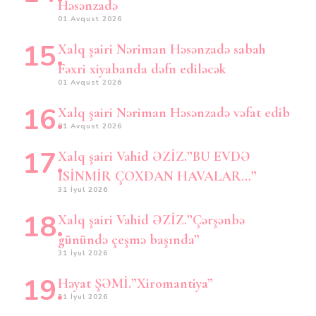
Həsənzadə
01 Avqust 2026
Xalq şairi Nəriman Həsənzadə sabah
Fəxri xiyabanda dəfn ediləcək
01 Avqust 2026
Xalq şairi Nəriman Həsənzadə vəfat edib
01 Avqust 2026
Xalq şairi Vahid ƏZİZ.”BU EVDƏ
İSİNMİR ÇOXDAN HAVALAR…”
31 İyul 2026
Xalq şairi Vahid ƏZİZ.”Çərşənbə
günündə çeşmə başında”
31 İyul 2026
Həyat ŞƏMİ.”Xiromantiya”
31 İyul 2026