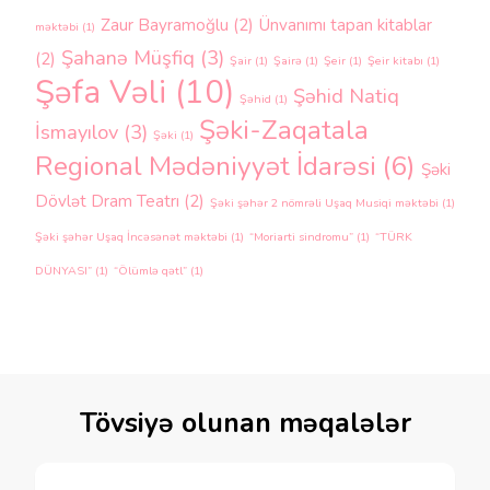
Zaur Bayramoğlu
(2)
Ünvanımı tapan kitablar
məktəbi
(1)
Şahanə Müşfiq
(3)
(2)
Şair
(1)
Şairə
(1)
Şeir
(1)
Şeir kitabı
(1)
Şəfa Vəli
(10)
Şəhid Natiq
Şəhid
(1)
Şəki-Zaqatala
İsmayılov
(3)
Şəki
(1)
Regional Mədəniyyət İdarəsi
(6)
Şəki
Dövlət Dram Teatrı
(2)
Şəki şəhər 2 nömrəli Uşaq Musiqi məktəbi
(1)
Şəki şəhər Uşaq İncəsənət məktəbi
(1)
“Moriarti sindromu”
(1)
“TÜRK
DÜNYASI”
(1)
“Ölümlə qətl”
(1)
Tövsiyə olunan məqalələr