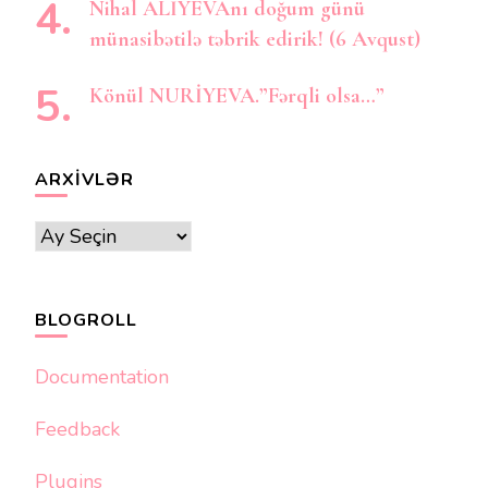
Nihal ALİYEVAnı doğum günü
münasibətilə təbrik edirik! (6 Avqust)
Könül NURİYEVA.”Fərqli olsa…”
ARXIVLƏR
Arxivlər
BLOGROLL
Documentation
Feedback
Plugins