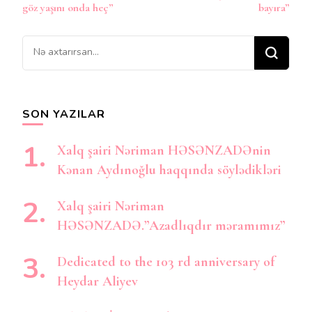
Naviqasiya
göz yaşını onda heç”
bayıra”
Bir
şey
axtarırsınız?
SON YAZILAR
Xalq şairi Nəriman HƏSƏNZADƏnin
Kənan Aydınoğlu haqqında söylədikləri
Xalq şairi Nəriman
HƏSƏNZADƏ.”Azadlıqdır məramımız”
Dedicated to the 103 rd anniversary of
Heydar Aliyev