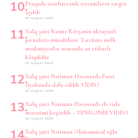
Praqada azərbaycanlı rəssamların sərgisi
açılıb
03 Avqust 2026
Xalq şairi Ramiz Rövşənin ukraynalı
jurnalistə müsahibəsi: Tərcümə milli
mədəniyyətlər arasında ən etibarlı
körpüdür
03 Avqust 2026
Xalq şairi Nəriman Həsənzadə Fəxri
xiyabanda dəfn edilib VİDEO
02 Avqust 2026
Xalq şairi Nəriman Həsənzadə ilə vida
mərasimi keçirilib – YENİLƏNİB VİDEO
02 Avqust 2026
Xalq şairi Nəriman Əliməmməd oğlu