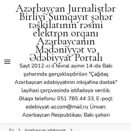
Mədəniyyət və Ədəbiyyat
Azərbaycan Jurnalistlər
Portalı
Birliyi Sumqayıt şəhər
təşkilatının rəsmi
elektron orqanı
Azərbaycanın
Mədəniyyət və
Ədəbiyyat Portalı
Sayt 2012-ci il fevral ayının 14-də Bakı
şəhərində gerçəkləşdirilən "Çağdaş
Azərbaycan ədəbiyyatının inkişafına dəstək"
layihəsi çərçivəsində istifadəyə verilib.
Əlaqə telefonu: 051 785 44 33, E-poçt:
edebiyyat-az.com@mail.ru Ünvan:
Azərbaycan Respublikası, Bakı şəhəri
Ev
Azərbaycan ədəbiyyatı