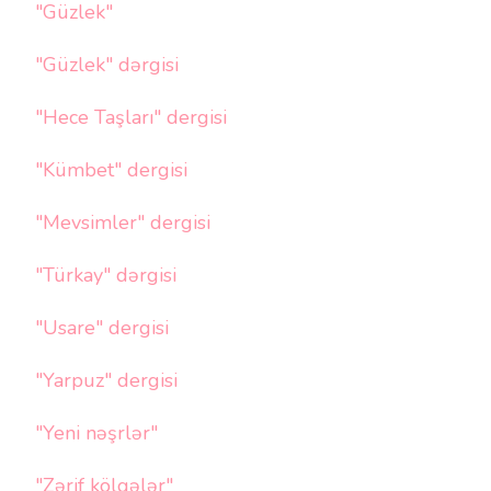
"Güzlek"
"Güzlek" dərgisi
"Hece Taşları" dergisi
"Kümbet" dergisi
"Mevsimler" dergisi
"Türkay" dərgisi
"Usare" dergisi
"Yarpuz" dergisi
"Yeni nəşrlər"
"Zərif kölgələr"