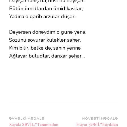
Dəyişər tanış da, dost da dəyişər.
Bütün ümidlərdən ümid kəsilər,
Yadına o qərib arzular düşər.
Deyərsən dönəydim o günə yenə,
Sözünü sovurar küləklər səhər.
Kim bilir, bəlkə də, sənin yerinə
Ağlayar buludlar, darıxar şəhər…
Post
ƏVVƏLKI MƏQALƏ
NÖVBƏTI MƏQALƏ
Xəyalə SEVİL.”Tanımırdım
Həyat ŞƏMİ.”Bayıldan