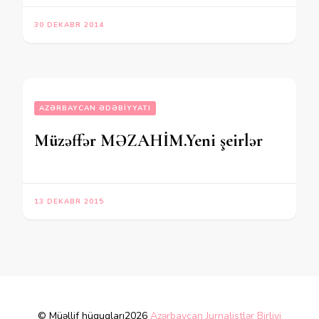
30 DEKABR 2014
AZƏRBAYCAN ƏDƏBIYYATI
Müzəffər MƏZAHİM.Yeni şeirlər
13 DEKABR 2015
© Müəllif hüquqları2026
Azərbaycan Jurnalistlər Birliyi