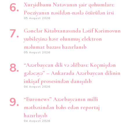
Xurşidbanu Natəvanın şair qohumları:
Poeziyanın nəsildən-nəslə ötürülən irsi
05 Avqust 2026
Gənclər Kitabxanasında Lətif Kərimovun
yubileyinə həsr olunmuş elektron
məlumat bazası hazırlanıb
05 Avqust 2026
“Azərbaycan dili və əlifbası: Keçmişdən
gələcəyə” – Ankarada Azərbaycan dilinin
inkişaf prosesindən danışılıb
04 Avqust 2026
“Euronews” Azərbaycanın milli
mətbəxindən bəhs edən reportaj
hazırlayıb
04 Avqust 2026