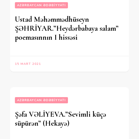
AZƏRBAYCAN ƏDƏBIYYATI
Ustad Məhəmmədhüseyn
ŞƏHRİYAR.”Heydərbabaya salam”
poemasınnın I hissəsi
15 MART 2021
AZƏRBAYCAN ƏDƏBIYYATI
Şəfa VƏLİYEVA.”Sevimli küçə
süpürən” (Hekayə)