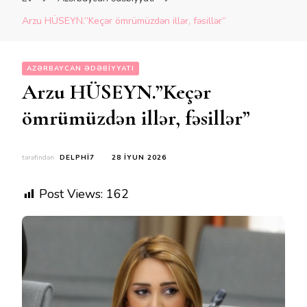
Arzu HÜSEYN.”Keçər ömrümüzdən illər, fəsillər”
AZƏRBAYCAN ƏDƏBIYYATI
Arzu HÜSEYN.”Keçər
ömrümüzdən illər, fəsillər”
tərəfindən
DELPHI7
28 İYUN 2026
Post Views:
162