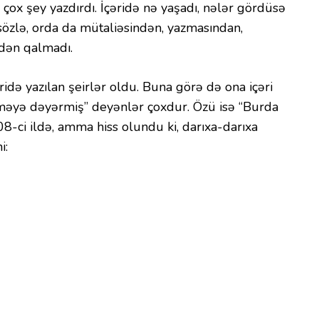
çox şey yazdırdı. İçəridə nə yaşadı, nələr gördüsə
 sözlə, orda da mütaliəsindən, yazmasından,
dən qalmadı.
ridə yazılan şeirlər oldu. Buna görə də ona içəri
şməyə dəyərmiş” deyənlər çoxdur. Özü isə “Burda
-ci ildə, amma hiss olundu ki, darıxa-darıxa
i: