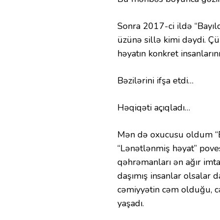
Sonra 2017-ci ildə “Bayıld
üzünə sillə kimi dəydi. Ç
həyatın konkret insanların
Bəzilərini ifşa etdi…
Həqiqəti açıqladı…
Mən də oxucusu oldum “Bay
“Lənətlənmiş həyat” pove
qəhrəmanları ən ağır imt
daşımış insanlar olsalar da
cəmiyyətin cəm olduğu, c
yaşadı.