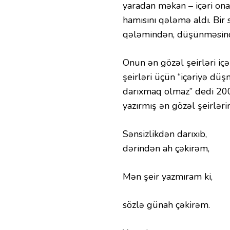
yaradan məkan – içəri ona 
hamısını qələmə aldı. Bir
qələmindən, düşünməsin
Onun ən gözəl şeirləri içə
şeirləri üçün “içəriyə dü
darıxmaq olmaz” dedi 2008
yazırmış ən gözəl şeirlərin
Sənsizlikdən darıxıb,
dərindən ah çəkirəm,
Mən şeir yazmıram ki,
sözlə günah çəkirəm.