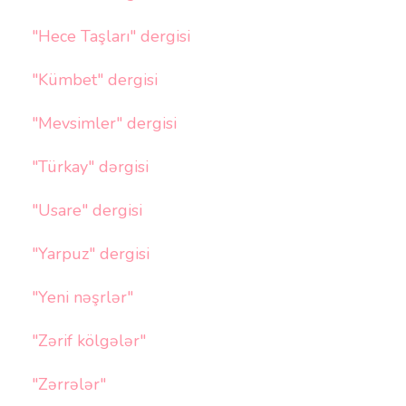
"Hece Taşları" dergisi
"Kümbet" dergisi
"Mevsimler" dergisi
"Türkay" dərgisi
"Usare" dergisi
"Yarpuz" dergisi
"Yeni nəşrlər"
"Zərif kölgələr"
"Zərrələr"