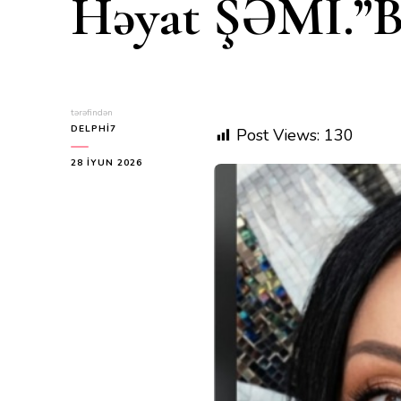
Həyat ŞƏMİ.”Ba
tərəfindən
DELPHI7
Post Views:
130
28 İYUN 2026