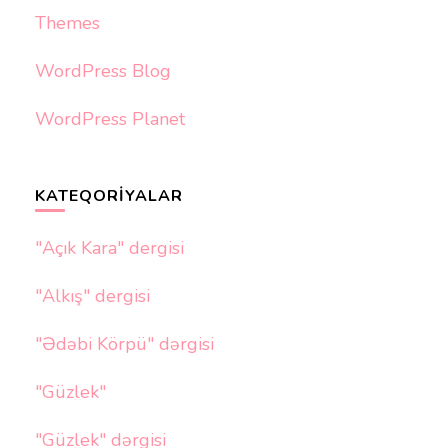
Themes
WordPress Blog
WordPress Planet
KATEQORIYALAR
"Açık Kara" dergisi
"Alkış" dergisi
"Ədəbi Körpü" dərgisi
"Güzlek"
"Güzlek" dərgisi