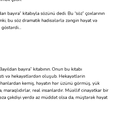
an bayıra” kitabıyla sözünü dedi. Bu “söz” çoxlarının
ünki, bu söz dramatik hadisələrlə zəngin həyat və
ı göstərdi…
ıldan bayıra” kitabının. Onun bu kitabı
sti və hekayətlərdən oluşub. Hekayətlərin
ahanlardan kemiş, həyatın hər üzünü görmüş, yük
, maraqlıdırlar, real insanlardır. Müəllif cinayətkar bir
əza çəkdiyi yerdə az müddət olsa da, müştərək həyat