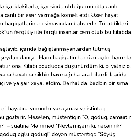
 içəridəkilərlə, içərisində olduğu mühitlə canlı
a canlı bir əsər yazmağa kömək etdi. Əsər həyat
u həqiqətlərin acı simasından bəhs edir. Törətdikləri
rok”un fərqliliyi ilə fərqli insanlar cəm olub bu kitabda.
başlayıb, içəridə bağışlanmayanlardan tutmuş
şeydən danışır. Həm həqiqətin hər üzü açılır, həm də
qatılır ona. Kitabı oxuduqca düşünürdüm ki, o, yalnız o,
a həyatına nikbin baxmağı bacara bilərdi. İçəridə
çı və ya şair xəyal etdim. Dərhal da, bədbin bir sima
mə” həyatına yumorlu yanaşması və istintaq
nü göstərir. Məsələn, müstəntiqin “Ə, qoduq, camaatın
sən?” – sualına Məmməd “Neyləmişəm ki, nəçənnik?”
, qoduq oğlu qoduq!” deyən müstəntiqə “Söyüş