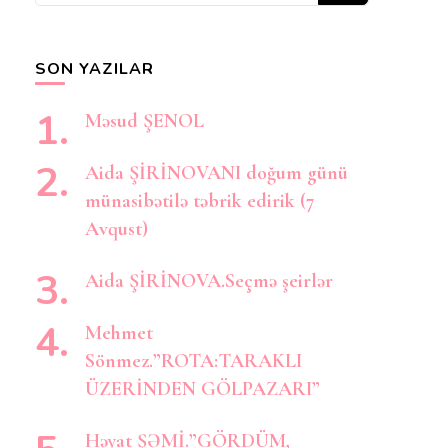
axtarırsınız?
SON YAZILAR
Məsud ŞENOL
Aida ŞİRİNOVANI doğum günü
münasibətilə təbrik edirik (7
Avqust)
Aida ŞİRİNOVA.Seçmə şeirlər
Mehmet
Sönmez.”ROTA:TARAKLI
ÜZERİNDEN GÖLPAZARI”
Həyat ŞƏMİ.”GÖRDÜM,