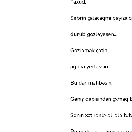
Yaxud,
Səbrin çatacaqmı payıza 
durub gözləyəsən…
Gözləmək çətin
ağlına yerləşsin…
Bu dar məhbəsin,
Geniş qapısından çxmaq b
Sənin xatirənlə əl-ələ tu
Bu məhbəs boyunca gəzin