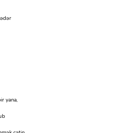
qədər
ir yana,
tub
mək çətin.