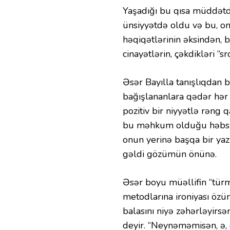
Yaşadığı bu qısa müddətdə
ünsiyyətdə oldu və bu, on
həqiqətlərinin əksindən, b
cinayətlərin, çəkdikləri “s
Əsər Bayılla tanışlıqdan 
bağışlananlara qədər hər 
pozitiv bir niyyətlə rəng 
bu məhkum olduğu həbsxan
onun yerinə başqa bir yazı
gəldi gözümün önünə.
Əsər boyu müəllifin “tür
metodlarına ironiyası özü
balasını niyə zəhərləyir
deyir. “Neynəməmisən, ə