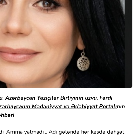
u, Azərbaycan Yazıçılar Birliyinin üzvü, Fərdi
zərbaycanın Mədəniyyət və Ədəbiyyat Portalı
nın
hbəri
tdı. Amma yatmadı… Adı gələndə hər kəsdə dəhşət