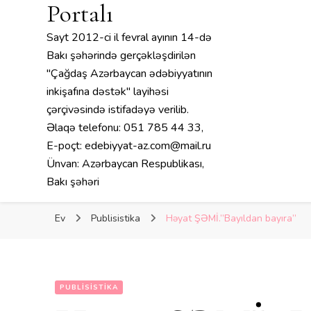
Portalı
Sayt 2012-ci il fevral ayının 14-də
Bakı şəhərində gerçəkləşdirilən
"Çağdaş Azərbaycan ədəbiyyatının
inkişafına dəstək" layihəsi
çərçivəsində istifadəyə verilib.
Əlaqə telefonu: 051 785 44 33,
E-poçt: edebiyyat-az.com@mail.ru
Ünvan: Azərbaycan Respublikası,
Bakı şəhəri
Ev
Publisistika
Həyat ŞƏMİ.”Bayıldan bayıra”
PUBLISISTIKA