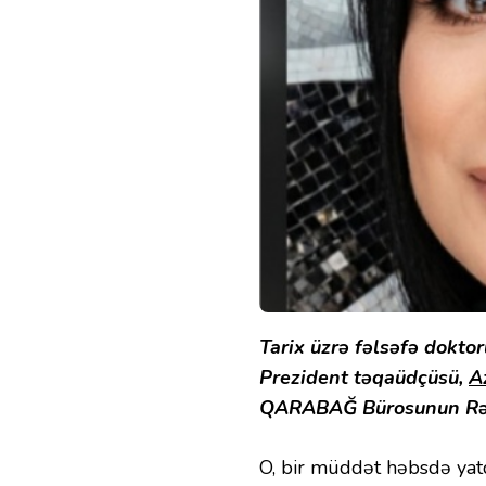
Tarix üzrə fəlsəfə doktor
Prezident təqaüdçüsü,
A
QARABAĞ Bürosunun Rə
O, bir müddət həbsdə ya