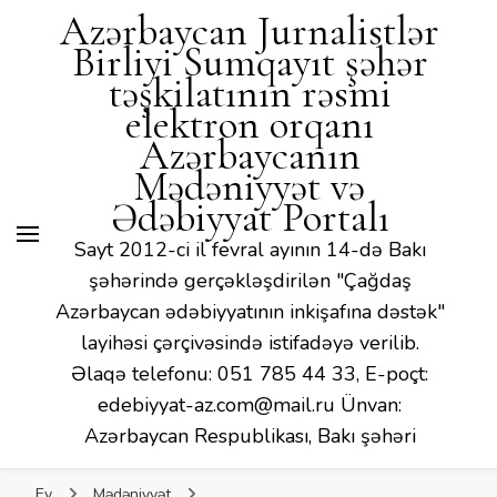
Mədəniyyət və Ədəbiyyat
Azərbaycan Jurnalistlər
Portalı
Birliyi Sumqayıt şəhər
təşkilatının rəsmi
elektron orqanı
Azərbaycanın
Mədəniyyət və
Ədəbiyyat Portalı
Sayt 2012-ci il fevral ayının 14-də Bakı
şəhərində gerçəkləşdirilən "Çağdaş
Azərbaycan ədəbiyyatının inkişafına dəstək"
layihəsi çərçivəsində istifadəyə verilib.
Əlaqə telefonu: 051 785 44 33, E-poçt:
edebiyyat-az.com@mail.ru Ünvan:
Azərbaycan Respublikası, Bakı şəhəri
Ev
Mədəniyyət