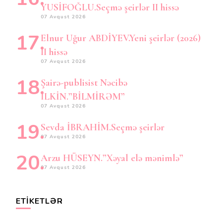
YUSİFOĞLU.Seçmə şeirlər II hissə
07 Avqust 2026
Elnur Uğur ABDİYEV.Yeni şeirlər (2026)
II hissə
07 Avqust 2026
Şairə-publisist Nəcibə
İLKİN.”BİLMİRƏM”
07 Avqust 2026
Sevda İBRAHİM.Seçmə şeirlər
07 Avqust 2026
Arzu HÜSEYN.”Xəyal elə mənimlə”
07 Avqust 2026
ETIKETLƏR