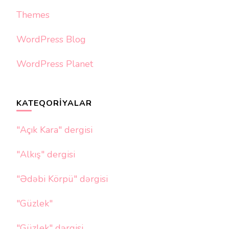
Themes
WordPress Blog
WordPress Planet
KATEQORIYALAR
"Açık Kara" dergisi
"Alkış" dergisi
"Ədəbi Körpü" dərgisi
"Güzlek"
"Güzlek" dərgisi