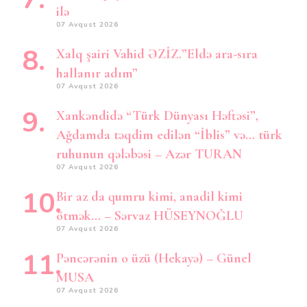
ilə
07 Avqust 2026
Xalq şairi Vahid ƏZİZ.”Eldə ara-sıra
hallanır adım”
07 Avqust 2026
Xankəndidə “Türk Dünyası Həftəsi”,
Ağdamda təqdim edilən “İblis” və… türk
ruhunun qələbəsi – Azər TURAN
07 Avqust 2026
Bir az da qumru kimi, anadil kimi
ötmək… – Sərvaz HÜSEYNOĞLU
07 Avqust 2026
Pəncərənin o üzü (Hekayə) – Günel
MUSA
07 Avqust 2026