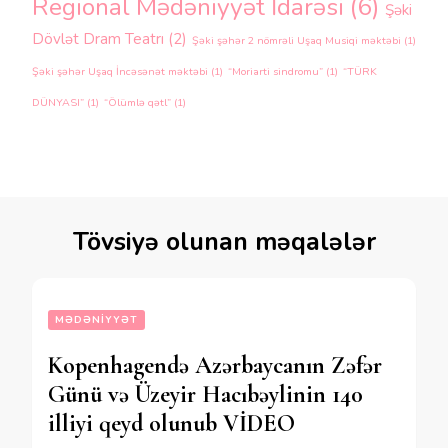
Regional Mədəniyyət İdarəsi
(6)
Şəki
Dövlət Dram Teatrı
(2)
Şəki şəhər 2 nömrəli Uşaq Musiqi məktəbi
(1)
Şəki şəhər Uşaq İncəsənət məktəbi
(1)
“Moriarti sindromu”
(1)
“TÜRK
DÜNYASI”
(1)
“Ölümlə qətl”
(1)
Tövsiyə olunan məqalələr
MƏDƏNIYYƏT
Kopenhagendə Azərbaycanın Zəfər
Günü və Üzeyir Hacıbəylinin 140
illiyi qeyd olunub VİDEO