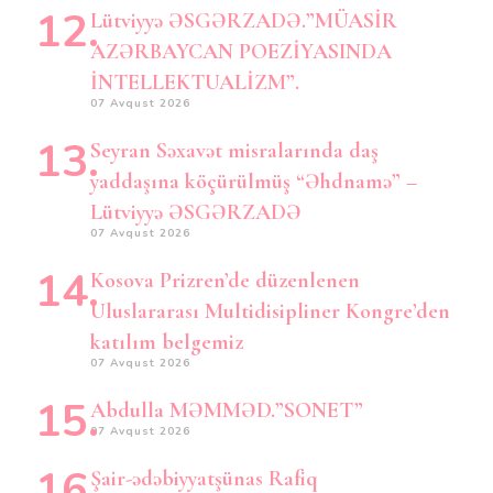
Lütviyyə ƏSGƏRZADƏ.”MÜASİR
AZƏRBAYCAN POEZİYASINDA
İNTELLEKTUALİZM”.
07 Avqust 2026
Seyran Səxavət misralarında daş
yaddaşına köçürülmüş “Əhdnamə” –
Lütviyyə ƏSGƏRZADƏ
07 Avqust 2026
Kosova Prizren’de düzenlenen
Uluslararası Multidisipliner Kongre’den
katılım belgemiz
07 Avqust 2026
Abdulla MƏMMƏD.”SONET”
07 Avqust 2026
Şair-ədəbiyyatşünas Rafiq