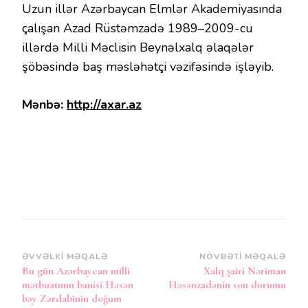
Uzun illər Azərbaycan Elmlər Akademiyasında
çalışan Azad Rüstəmzadə 1989–2009-cu
illərdə Milli Məclisin Beynəlxalq əlaqələr
şöbəsində baş məsləhətçi vəzifəsində işləyib.
Mənbə:
http://axar.az
Post
ƏVVƏLKI MƏQALƏ
NÖVBƏTI MƏQALƏ
Bu gün Azərbaycan milli
Xalq şairi Nəriman
Naviqasiya
mətbuatının banisi Həsən
Həsənzadənin son durumu
bəy Zərdabinin doğum