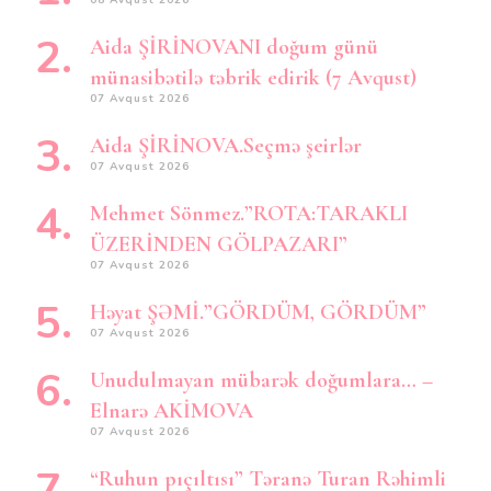
Aida ŞİRİNOVANI doğum günü
münasibətilə təbrik edirik (7 Avqust)
07 Avqust 2026
Aida ŞİRİNOVA.Seçmə şeirlər
07 Avqust 2026
Mehmet Sönmez.”ROTA:TARAKLI
ÜZERİNDEN GÖLPAZARI”
07 Avqust 2026
Həyat ŞƏMİ.”GÖRDÜM, GÖRDÜM”
07 Avqust 2026
Unudulmayan mübarək doğumlara… –
Elnarə AKİMOVA
07 Avqust 2026
“Ruhun pıçıltısı” Təranə Turan Rəhimli