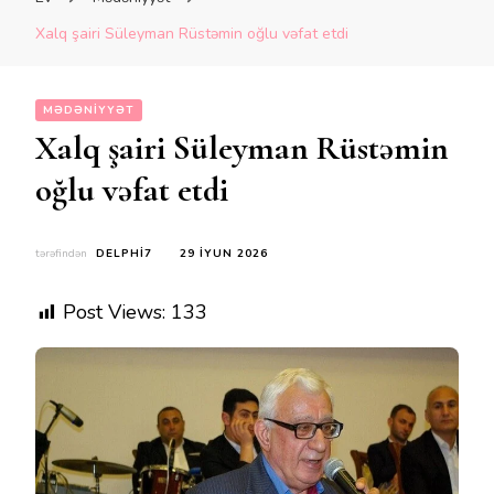
Xalq şairi Süleyman Rüstəmin oğlu vəfat etdi
MƏDƏNIYYƏT
Xalq şairi Süleyman Rüstəmin
oğlu vəfat etdi
tərəfindən
DELPHI7
29 İYUN 2026
Post Views:
133