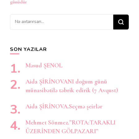
günüdür
Bir
şey
axtarırsınız?
SON YAZILAR
Məsud ŞENOL
Aida ŞİRİNOVANI doğum günü
münasibətilə təbrik edirik (7 Avqust)
Aida ŞİRİNOVA.Seçmə şeirlər
Mehmet Sönmez.”ROTA:TARAKLI
ÜZERİNDEN GÖLPAZARI”