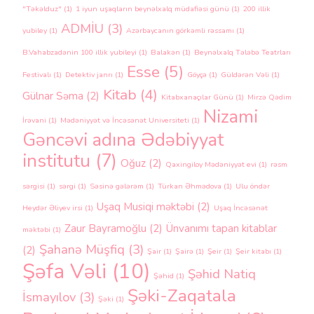
"Təkəlduz"
(1)
1 iyun uşaqların beynəlxalq müdafiəsi günü
(1)
200 illik
ADMİU
(3)
yubiley
(1)
Azərbaycanın görkəmli rəssamı
(1)
B.Vahabzadənin 100 illik yubileyi
(1)
Balakən
(1)
Beynəlxalq Tələbə Teatrları
Esse
(5)
Festivalı
(1)
Detektiv janrı
(1)
Göyçə
(1)
Güldərən Vəli
(1)
Kitab
(4)
Gülnar Səma
(2)
Kitabxanaçılar Günü
(1)
Mirzə Qədim
Nizami
İrəvani
(1)
Mədəniyyət və İncəsənət Universiteti
(1)
Gəncəvi adına Ədəbiyyat
institutu
(7)
Oğuz
(2)
Qaxingiloy Mədəniyyət evi
(1)
rəsm
sərgisi
(1)
sərgi
(1)
Səsinə gələrəm
(1)
Türkan Əhmədova
(1)
Ulu öndər
Uşaq Musiqi məktəbi
(2)
Heydər Əliyev irsi
(1)
Uşaq İncəsənət
Zaur Bayramoğlu
(2)
Ünvanımı tapan kitablar
məktəbi
(1)
Şahanə Müşfiq
(3)
(2)
Şair
(1)
Şairə
(1)
Şeir
(1)
Şeir kitabı
(1)
Şəfa Vəli
(10)
Şəhid Natiq
Şəhid
(1)
Şəki-Zaqatala
İsmayılov
(3)
Şəki
(1)