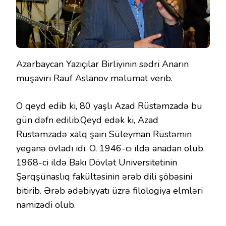
Azərbaycan Yazıçılar Birliyinin sədri Anarın
müşaviri Rauf Aslanov məlumat verib.
O qeyd edib ki, 80 yaşlı Azad Rüstəmzadə bu
gün dəfn edilib.Qeyd edək ki, Azad
Rüstəmzadə xalq şairi Süleyman Rüstəmin
yeganə övladı idi. O, 1946-cı ildə anadan olub.
1968-ci ildə Bakı Dövlət Universitetinin
Şərqşünaslıq fakültəsinin ərəb dili şöbəsini
bitirib. Ərəb ədəbiyyatı üzrə filologiya elmləri
namizədi olub.