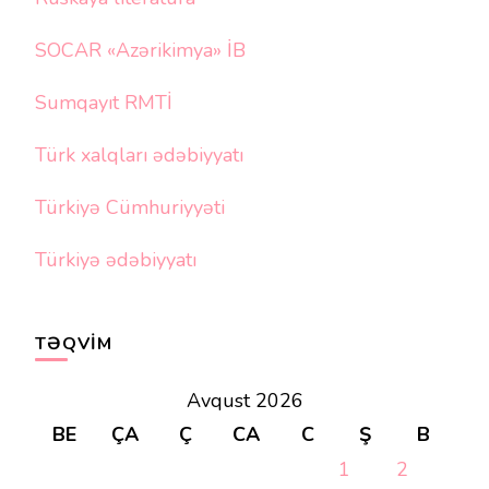
SOCAR «Azərikimya» İB
Sumqayıt RMTİ
Türk xalqları ədəbiyyatı
Türkiyə Cümhuriyyəti
Türkiyə ədəbiyyatı
TƏQVIM
Avqust 2026
BE
ÇA
Ç
CA
C
Ş
B
1
2