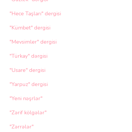
"Hece Taşları" dergisi
"Kümbet" dergisi
"Mevsimler" dergisi
"Türkay" dərgisi
"Usare" dergisi
"Yarpuz" dergisi
"Yeni nəşrlər"
"Zərif kölgələr"
"Zərrələr"