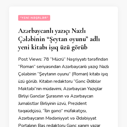
"YENI NƏŞRLƏR"
Azərbaycanlı yazıçı Nazlı
Çələbinin “Şeytan oyunu” adlı
yeni kitabı işıq üzü görüb
Post Views: 78 “Mücrü” Nəşriyyatı tərəfindən
“Roman” seriyasından Azərbaycanlı yazıçı Nazlı
Çələbinin “Şeytanın oyunu” (Roman) kitabı işıq
üzü görüb. Kitabın redaktoru “Gənc Ədiblər
Məktəbi”nin müdavimi, Azərbaycan Yazıçılar
Birliyi Gənclər Şurasının və Azərbaycan
Jurnalistlər Birliyinin üzvü, Prezident
təqaüdçüsü, “İlin gənci” müfakatçısı,
Azərbaycanın Mədəniyyət və Ədəbiyyat
Portalının Baş redaktoru Gənc xanım yazar