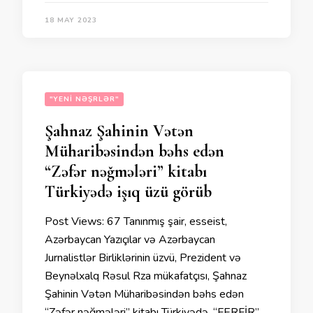
18 MAY 2023
"YENI NƏŞRLƏR"
Şahnaz Şahinin Vətən
Müharibəsindən bəhs edən
“Zəfər nəğmələri” kitabı
Türkiyədə işıq üzü görüb
Post Views: 67 Tanınmış şair, esseist,
Azərbaycan Yazıçılar və Azərbaycan
Jurnalistlər Birliklərinin üzvü, Prezident və
Beynəlxalq Rəsul Rza mükafatçısı, Şahnaz
Şahinin Vətən Müharibəsindən bəhs edən
“Zəfər nəğmələri” kitabı Türkiyədə, “FERFİR”