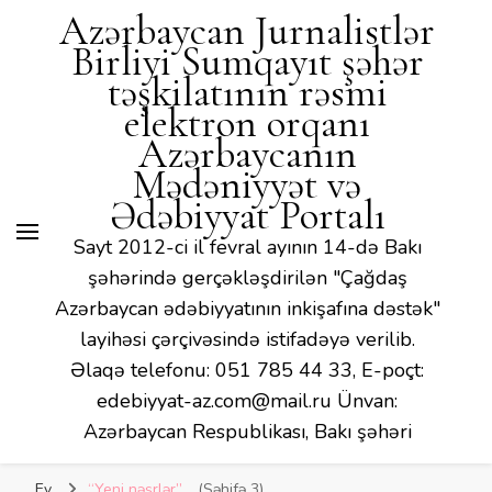
Azərbaycan Jurnalistlər
Birliyi Sumqayıt şəhər
təşkilatının rəsmi
elektron orqanı
Azərbaycanın
Mədəniyyət və
Ədəbiyyat Portalı
Sayt 2012-ci il fevral ayının 14-də Bakı
şəhərində gerçəkləşdirilən "Çağdaş
Azərbaycan ədəbiyyatının inkişafına dəstək"
layihəsi çərçivəsində istifadəyə verilib.
Əlaqə telefonu: 051 785 44 33, E-poçt:
edebiyyat-az.com@mail.ru Ünvan:
Azərbaycan Respublikası, Bakı şəhəri
Ev
“Yeni nəşrlər”
(Səhifə 3)