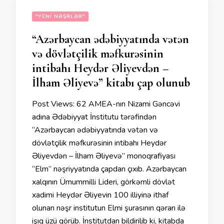
"YENI NƏŞRLƏR"
“Azərbaycan ədəbiyyatında vətən
və dövlətçilik məfkurəsinin
intibahı Heydər Əliyevdən –
İlham Əliyevə” kitabı çap olunub
Post Views: 62 AMEA-nın Nizami Gəncəvi
adına Ədəbiyyat İnstitutu tərəfindən
“Azərbaycan ədəbiyyatında vətən və
dövlətçilik məfkurəsinin intibahı Heydər
Əliyevdən – İlham Əliyevə” monoqrafiyası
“Elm” nəşriyyatında çapdan çıxıb. Azərbaycan
xalqının Ümummilli Lideri, görkəmli dövlət
xadimi Heydər Əliyevin 100 illiyinə ithaf
olunan nəşr institutun Elmi şurasının qərarı ilə
işıq üzü görüb. İnstitutdan bildirilib ki, kitabda