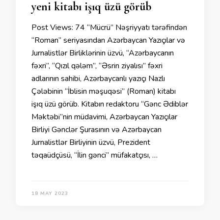
yeni kitabı işıq üzü görüb
Post Views: 74 “Mücrü” Nəşriyyatı tərəfindən
“Roman” seriyasından Azərbaycan Yazıçılar və
Jurnalistlər Birliklərinin üzvü, “Azərbaycanın
fəxri”, “Qızıl qələm”, “Əsrin ziyalısı” fəxri
adlarının sahibi, Azərbaycanlı yazıçı Nazlı
Çələbinin “İblisin məşuqəsi” (Roman) kitabı
işıq üzü görüb. Kitabın redaktoru “Gənc Ədiblər
Məktəbi”nin müdavimi, Azərbaycan Yazıçılar
Birliyi Gənclər Şurasının və Azərbaycan
Jurnalistlər Birliyinin üzvü, Prezident
təqaüdçüsü, “İlin gənci” müfakatçısı, …
18 MAY 2023