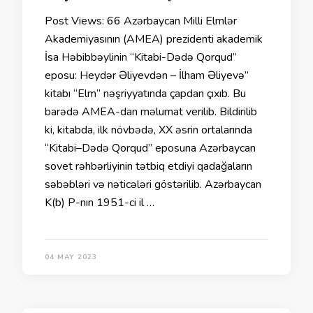
Post Views: 66 Azərbaycan Milli Elmlər
Akademiyasının (AMEA) prezidenti akademik
İsa Həbibbəylinin “Kitabi-Dədə Qorqud”
eposu: Heydər Əliyevdən – İlham Əliyevə”
kitabı “Elm” nəşriyyatında çapdan çıxıb. Bu
barədə AMEA-dan məlumat verilib. Bildirilib
ki, kitabda, ilk növbədə, XX əsrin ortalarında
“Kitabi–Dədə Qorqud” eposuna Azərbaycan
sovet rəhbərliyinin tətbiq etdiyi qadağaların
səbəbləri və nəticələri göstərilib. Azərbaycan
K(b) P-nın 1951-ci il …
04 MAY 2023