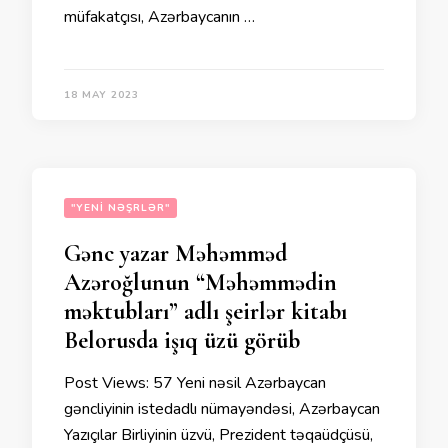
müfakatçısı, Azərbaycanın …
18 MAY 2023
"YENI NƏŞRLƏR"
Gənc yazar Məhəmməd
Azəroğlunun “Məhəmmədin
məktubları” adlı şeirlər kitabı
Belorusda işıq üzü görüb
Post Views: 57 Yeni nəsil Azərbaycan
gəncliyinin istedadlı nümayəndəsi, Azərbaycan
Yazıçılar Birliyinin üzvü, Prezident təqaüdçüsü,