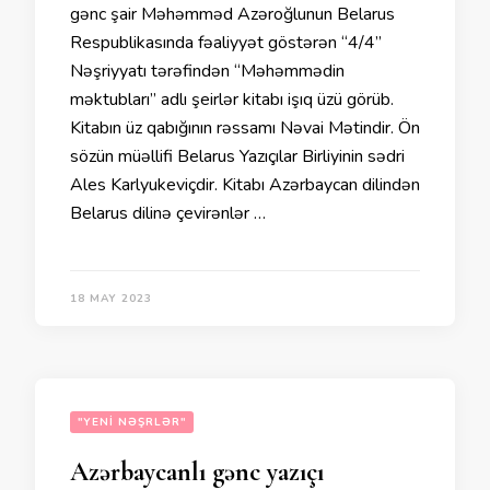
gənc şair Məhəmməd Azəroğlunun Belarus
Respublikasında fəaliyyət göstərən “4/4”
Nəşriyyatı tərəfindən “Məhəmmədin
məktubları” adlı şeirlər kitabı işıq üzü görüb.
Kitabın üz qabığının rəssamı Nəvai Mətindir. Ön
sözün müəllifi Belarus Yazıçılar Birliyinin sədri
Ales Karlyukeviçdir. Kitabı Azərbaycan dilindən
Belarus dilinə çevirənlər …
18 MAY 2023
"YENI NƏŞRLƏR"
Azərbaycanlı gənc yazıçı