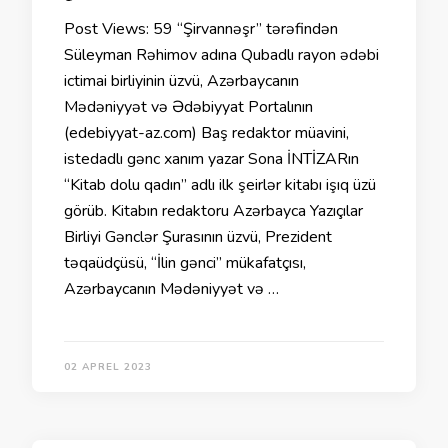
Post Views: 59 “Şirvannəşr” tərəfindən
Süleyman Rəhimov adına Qubadlı rayon ədəbi
ictimai birliyinin üzvü, Azərbaycanın
Mədəniyyət və Ədəbiyyat Portalının
(edebiyyat-az.com) Baş redaktor müavini,
istedadlı gənc xanım yazar Sona İNTİZARın
“Kitab dolu qadın” adlı ilk şeirlər kitabı işıq üzü
görüb. Kitabın redaktoru Azərbayca Yazıçılar
Birliyi Gənclər Şurasının üzvü, Prezident
təqaüdçüsü, “İlin gənci” mükafatçısı,
Azərbaycanın Mədəniyyət və …
02 APREL 2023