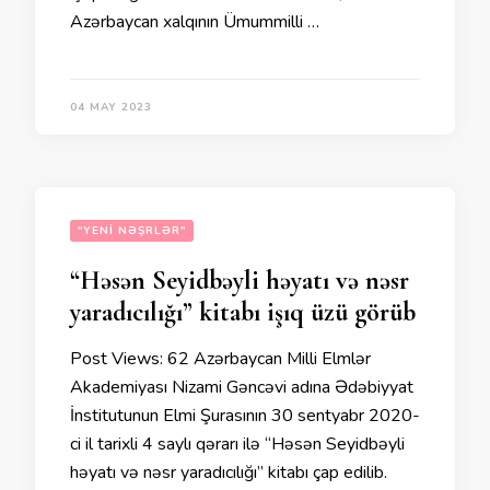
Azərbaycan xalqının Ümummilli …
04 MAY 2023
"YENI NƏŞRLƏR"
“Həsən Seyidbəyli həyatı və nəsr
yaradıcılığı” kitabı işıq üzü görüb
Post Views: 62 Azərbaycan Milli Elmlər
Akademiyası Nizami Gəncəvi adına Ədəbiyyat
İnstitutunun Elmi Şurasının 30 sentyabr 2020-
ci il tarixli 4 saylı qərarı ilə “Həsən Seyidbəyli
həyatı və nəsr yaradıcılığı” kitabı çap edilib.