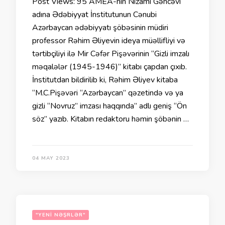
Post Views: 95 AMEA-nın Nizami Gəncəvi
adına Ədəbiyyat İnstitutunun Cənubi
Azərbaycan ədəbiyyatı şöbəsinin müdiri
professor Rəhim Əliyevin ideya müəllifliyi və
tərtibçiliyi ilə Mir Cəfər Pişəvərinin “Gizli imzalı
məqalələr (1945-1946)” kitabı çapdan çıxıb.
İnstitutdan bildirilib ki, Rəhim Əliyev kitaba
“M.C.Pişəvəri “Azərbaycan” qəzetində və ya
gizli “Novruz” imzası haqqında” adlı geniş “Ön
söz” yazıb. Kitabın redaktoru həmin şöbənin …
04 MAY 2023
"YENI NƏŞRLƏR"