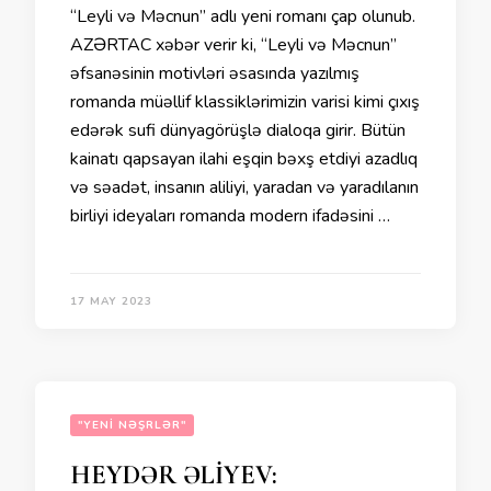
“Leyli və Məcnun” adlı yeni romanı çap olunub.
AZƏRTAC xəbər verir ki, “Leyli və Məcnun”
əfsanəsinin motivləri əsasında yazılmış
romanda müəllif klassiklərimizin varisi kimi çıxış
edərək sufi dünyagörüşlə dialoqa girir. Bütün
kainatı qapsayan ilahi eşqin bəxş etdiyi azadlıq
və səadət, insanın aliliyi, yaradan və yaradılanın
birliyi ideyaları romanda modern ifadəsini …
17 MAY 2023
"YENI NƏŞRLƏR"
HEYDƏR ƏLİYEV: