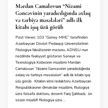
Mərdan Camalovun “Nizami
Gəncəvinin yaradıcılığında əxlaq
və tərbiyə məsələləri” adlı ilk
kitabı işıq üzü görüb
Post Views: 103 “Günəş-MMC” tərəfindən
Azərbaycan Dövlət Pedaqoji Universitetinin
Filologiya fakültəsinin məzunu, ADNSU-nun
nəzdində fəaliyyət göstərən Sənaye və
Texnologiya Kollecinin müəllimi Mərdan
Camalovun “Nizami Gəncəvinin yaradıcılığında
əxlaq və tərbiyə məsələləri” adlı ilk kitabı işıq
üzü görüb. Kitabın elmi redaktoru Azərbaycan
Respublikasının Əməkdar müəllimi, filologiya
üzrə fəlsəfə doktoru, dosent Faiq Şahbazlı, ön
sözün müəllifi filologiya üzrə …