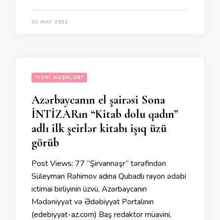
03 MAY 2023
"YENI NƏŞRLƏR"
Azərbaycanın el şairəsi Sona
İNTİZARın “Kitab dolu qadın”
adlı ilk şeirlər kitabı işıq üzü
görüb
Post Views: 77 “Şirvannəşr” tərəfindən
Süleyman Rəhimov adına Qubadlı rayon ədəbi
ictimai birliyinin üzvü, Azərbaycanın
Mədəniyyət və Ədəbiyyat Portalının
(edebiyyat-az.com) Baş redaktor müavini,