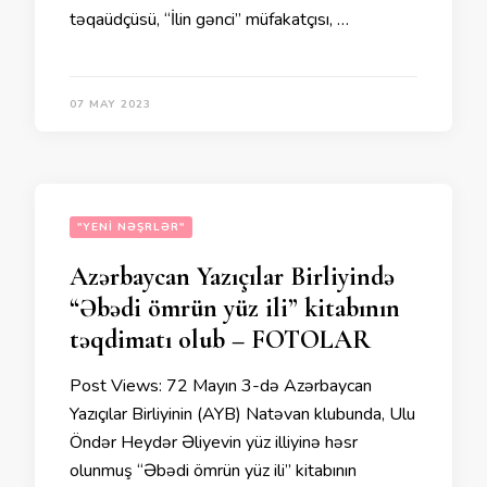
təqaüdçüsü, “İlin gənci” müfakatçısı, …
07 MAY 2023
"YENI NƏŞRLƏR"
Azərbaycan Yazıçılar Birliyində
“Əbədi ömrün yüz ili” kitabının
təqdimatı olub – FOTOLAR
Post Views: 72 Mayın 3-də Azərbaycan
Yazıçılar Birliyinin (AYB) Natəvan klubunda, Ulu
Öndər Heydər Əliyevin yüz illiyinə həsr
olunmuş “Əbədi ömrün yüz ili” kitabının