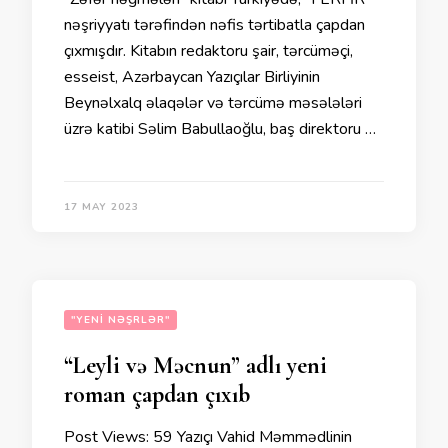
nəşriyyatı tərəfindən nəfis tərtibatla çapdan
çıxmışdır. Kitabın redaktoru şair, tərcüməçi,
esseist, Azərbaycan Yazıçılar Birliyinin
Beynəlxalq əlaqələr və tərcümə məsələləri
üzrə katibi Səlim Babullaoğlu, baş direktoru …
17 MAY 2023
"YENI NƏŞRLƏR"
“Leyli və Məcnun” adlı yeni
roman çapdan çıxıb
Post Views: 59 Yazıçı Vahid Məmmədlinin