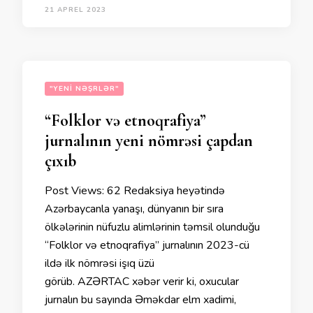
21 APREL 2023
"YENI NƏŞRLƏR"
“Folklor və etnoqrafiya”
jurnalının yeni nömrəsi çapdan
çıxıb
Post Views: 62 Redaksiya heyətində
Azərbaycanla yanaşı, dünyanın bir sıra
ölkələrinin nüfuzlu alimlərinin təmsil olunduğu
“Folklor və etnoqrafiya” jurnalının 2023-cü
ildə ilk nömrəsi işıq üzü
görüb. AZƏRTAC xəbər verir ki, oxucular
jurnalın bu sayında Əməkdar elm xadimi,