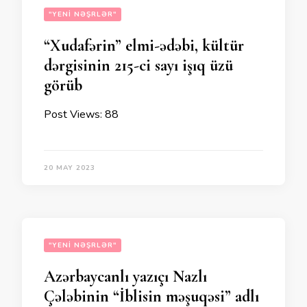
"YENI NƏŞRLƏR"
“Xudafərin” elmi-ədəbi, kültür
dərgisinin 215-ci sayı işıq üzü
görüb
Post Views: 88
20 MAY 2023
"YENI NƏŞRLƏR"
Azərbaycanlı yazıçı Nazlı
Çələbinin “İblisin məşuqəsi” adlı