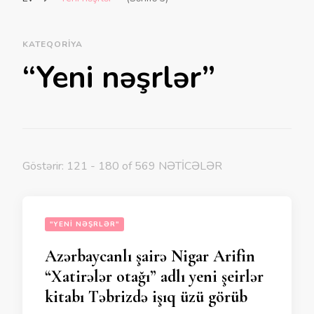
KATEQORIYA
“Yeni nəşrlər”
Göstərir: 121 - 180 of 569 NƏTİCƏLƏR
"YENI NƏŞRLƏR"
Azərbaycanlı şairə Nigar Arifin
“Xatirələr otağı” adlı yeni şeirlər
kitabı Təbrizdə işıq üzü görüb