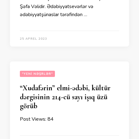
Şəfa Vəlidir. Ədəbiyyatsevərlər və
ədəbiyyatşünaslar tərəfindən …
25 APREL 2023
"YENI NƏŞRLƏR"
“Xudafərin” elmi-ədəbi, kültür
dərgisinin 214-cü sayı işıq üzü
görüb
Post Views: 84