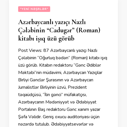
"YENI NƏŞRLƏR"
Azərbaycanlı yazıçı Nazlı
Çələbinin “Cadugər” (Roman)
kitabı işıq üzü görüb
Post Views: 87 Azərbaycanlı yazıçı Nazlı
Çələbinin “Oğurluq bədən” (Roman) kitabı işıq
üzü görüb. Kitabın redaktoru “Gənc Ədiblər
Məktəbi”nin müdavimi, Azərbaycan Yazıçılar
Birliyi Gənclər Şurasının və Azərbaycan
Jurnalistlər Birliyinin üzvü, Prezident
təqaüdçüsü, “İlin gənci” müfakatçısı,
Azərbaycanın Mədəniyyət və Ədəbiyyat
Portalının Baş redaktoru Gənc xanım yazar
Şəfa Vəlidir. Geniş oxucu auditoriyası üçün
nəzərdə tutulub. Ədəbiyyatsevərlər və