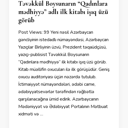
Təvəkkül Boysunarın “Qadınlara
mədhiyyə” adlı ilk kitabı işıq üzü
görüb
Post Views: 99 Yeni nəsil Azərbaycan
gəncliyinin istedadlı nümayəndəsi, Azərbaycan
Yazıçılar Birliyinin üzvü, Prezident təqaüdçüsü,
yazıçı-publisist Təvəkkül Boysunarın
“Qadınlara mədhiyyə” ilk kitabı işıq üzü görüb.
Kitab müəllifin oxucuları ilə ilk görüşüdür. Geniş
oxucu auditoriyası üçün nəzərdə tutulub.
İctimaiyyət nümayəndələri, ədəbi came,
ədəbiyyatsevərlər tərəfindən rəğbətlə
qarşılanacağına ümid edirik. Azərbaycanın
Mədəniyyət və Ədəbiyyat Portalının Mətbuat
xidməti və …