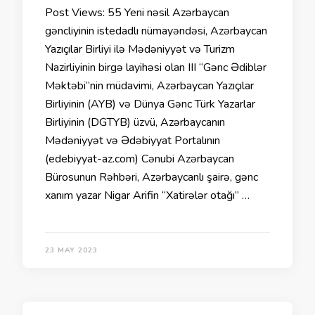
Post Views: 55 Yeni nəsil Azərbaycan
gəncliyinin istedadlı nümayəndəsi, Azərbaycan
Yazıçılar Birliyi ilə Mədəniyyət və Turizm
Nazirliyinin birgə layihəsi olan III “Gənc Ədiblər
Məktəbi”nin müdavimi, Azərbaycan Yazıçılar
Birliyinin (AYB) və Dünya Gənc Türk Yazarlar
Birliyinin (DGTYB) üzvü, Azərbaycanın
Mədəniyyət və Ədəbiyyat Portalının
(edebiyyat-az.com) Cənubi Azərbaycan
Bürosunun Rəhbəri, Azərbaycanlı şairə, gənc
xanım yazar Nigar Arifin “Xatirələr otağı” …
23 MAY 2023