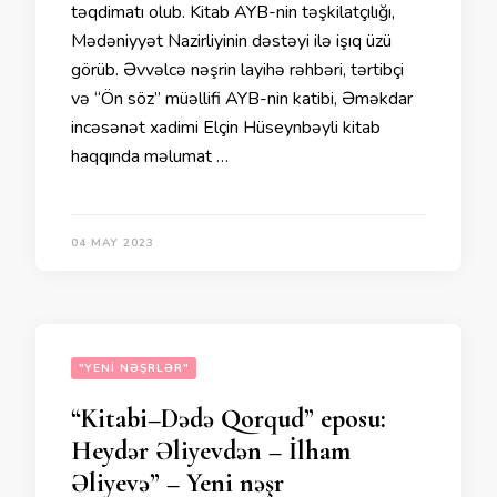
təqdimatı olub. Kitab AYB-nin təşkilatçılığı,
Mədəniyyət Nazirliyinin dəstəyi ilə işıq üzü
görüb. Əvvəlcə nəşrin layihə rəhbəri, tərtibçi
və “Ön söz” müəllifi AYB-nin katibi, Əməkdar
incəsənət xadimi Elçin Hüseynbəyli kitab
haqqında məlumat …
04 MAY 2023
"YENI NƏŞRLƏR"
“Kitabi–Dədə Qorqud” eposu:
Heydər Əliyevdən – İlham
Əliyevə” – Yeni nəşr