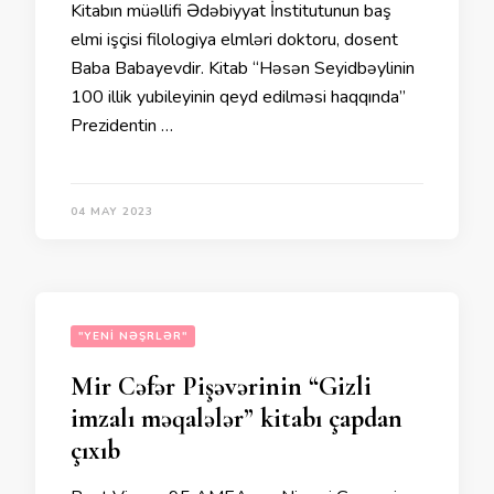
Kitabın müəllifi Ədəbiyyat İnstitutunun baş
elmi işçisi filologiya elmləri doktoru, dosent
Baba Babayevdir. Kitab “Həsən Seyidbəylinin
100 illik yubileyinin qeyd edilməsi haqqında”
Prezidentin …
04 MAY 2023
"YENI NƏŞRLƏR"
Mir Cəfər Pişəvərinin “Gizli
imzalı məqalələr” kitabı çapdan
çıxıb