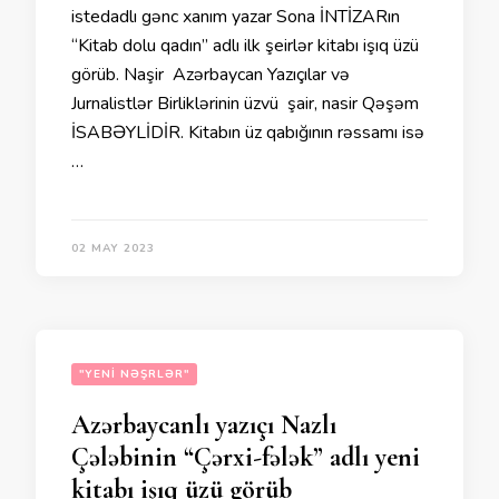
istedadlı gənc xanım yazar Sona İNTİZARın
“Kitab dolu qadın” adlı ilk şeirlər kitabı işıq üzü
görüb. Naşir Azərbaycan Yazıçılar və
Jurnalistlər Birliklərinin üzvü şair, nasir Qəşəm
İSABƏYLİDİR. Kitabın üz qabığının rəssamı isə
…
02 MAY 2023
"YENI NƏŞRLƏR"
Azərbaycanlı yazıçı Nazlı
Çələbinin “Çərxi-fələk” adlı yeni
kitabı işıq üzü görüb