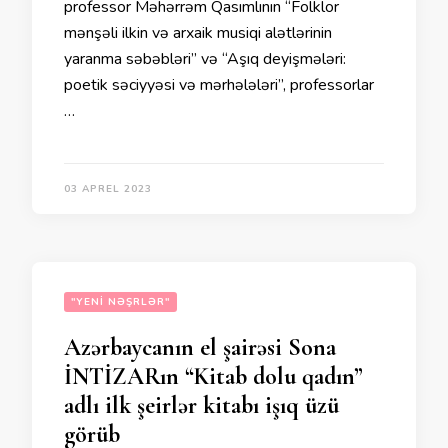
professor Məhərrəm Qasımlının “Folklor
mənşəli ilkin və arxaik musiqi alətlərinin
yaranma səbəbləri” və “Aşıq deyişmələri:
poetik səciyyəsi və mərhələləri”, professorlar
…
03 APREL 2023
"YENI NƏŞRLƏR"
Azərbaycanın el şairəsi Sona
İNTİZARın “Kitab dolu qadın”
adlı ilk şeirlər kitabı işıq üzü
görüb