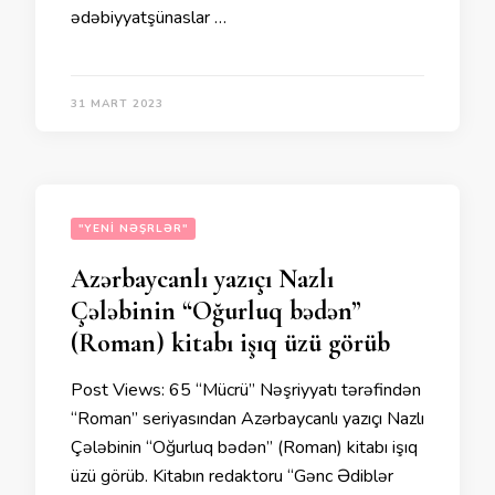
ədəbiyyatşünaslar …
31 MART 2023
"YENI NƏŞRLƏR"
Azərbaycanlı yazıçı Nazlı
Çələbinin “Oğurluq bədən”
(Roman) kitabı işıq üzü görüb
Post Views: 65 “Mücrü” Nəşriyyatı tərəfindən
“Roman” seriyasından Azərbaycanlı yazıçı Nazlı
Çələbinin “Oğurluq bədən” (Roman) kitabı işıq
üzü görüb. Kitabın redaktoru “Gənc Ədiblər