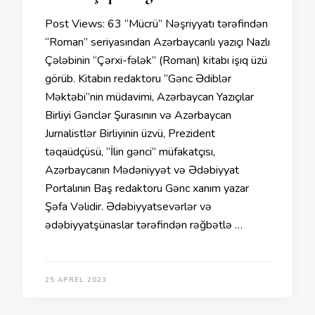
Post Views: 63 “Mücrü” Nəşriyyatı tərəfindən
“Roman” seriyasından Azərbaycanlı yazıçı Nazlı
Çələbinin “Çərxi-fələk” (Roman) kitabı işıq üzü
görüb. Kitabın redaktoru “Gənc Ədiblər
Məktəbi”nin müdavimi, Azərbaycan Yazıçılar
Birliyi Gənclər Şurasının və Azərbaycan
Jurnalistlər Birliyinin üzvü, Prezident
təqaüdçüsü, “İlin gənci” müfakatçısı,
Azərbaycanın Mədəniyyət və Ədəbiyyat
Portalının Baş redaktoru Gənc xanım yazar
Şəfa Vəlidir. Ədəbiyyatsevərlər və
ədəbiyyatşünaslar tərəfindən rəğbətlə …
25 APREL 2023