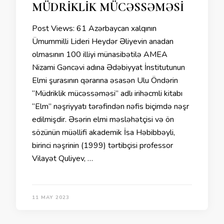
MÜDRİKLİK MÜCƏSSƏMƏSİ
Post Views: 61 Azərbaycan xalqının
Ümummilli Lideri Heydər Əliyevin anadan
olmasının 100 illiyi münasibətilə AMEA
Nizami Gəncəvi adına Ədəbiyyat İnstitutunun
Elmi şurasının qərarına əsasən Ulu Öndərin
“Müdriklik mücəssəməsi” adlı irihəcmli kitabı
“Elm” nəşriyyatı tərəfindən nəfis biçimdə nəşr
edilmişdir. Əsərin elmi məsləhətçisi və ön
sözünün müəllifi akademik İsa Həbibbəyli,
birinci nəşrinin (1999) tərtibçisi professor
Vilayət Quliyev, …
11 MAY 2023