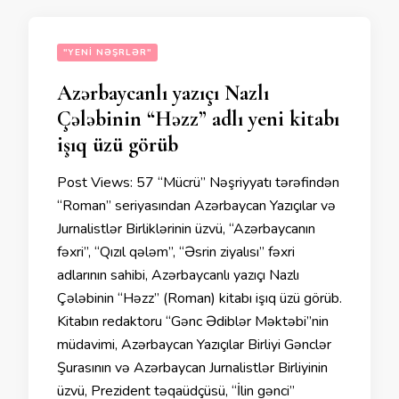
"YENI NƏŞRLƏR"
Azərbaycanlı yazıçı Nazlı
Çələbinin “Həzz” adlı yeni kitabı
işıq üzü görüb
Post Views: 57 “Mücrü” Nəşriyyatı tərəfindən
“Roman” seriyasından Azərbaycan Yazıçılar və
Jurnalistlər Birliklərinin üzvü, “Azərbaycanın
fəxri”, “Qızıl qələm”, “Əsrin ziyalısı” fəxri
adlarının sahibi, Azərbaycanlı yazıçı Nazlı
Çələbinin “Həzz” (Roman) kitabı işıq üzü görüb.
Kitabın redaktoru “Gənc Ədiblər Məktəbi”nin
müdavimi, Azərbaycan Yazıçılar Birliyi Gənclər
Şurasının və Azərbaycan Jurnalistlər Birliyinin
üzvü, Prezident təqaüdçüsü, “İlin gənci”