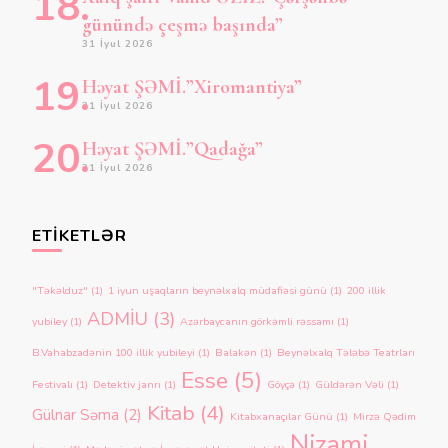
günündə çeşmə başında”
31 İyul 2026
Həyat ŞƏMİ.”Xiromantiya”
31 İyul 2026
Həyat ŞƏMİ.”Qadağa”
31 İyul 2026
ETIKETLƏR
"Təkəlduz"
(1)
1 iyun uşaqların beynəlxalq müdafiəsi günü
(1)
200 illik
ADMİU
(3)
yubiley
(1)
Azərbaycanın görkəmli rəssamı
(1)
B.Vahabzadənin 100 illik yubileyi
(1)
Balakən
(1)
Beynəlxalq Tələbə Teatrları
Esse
(5)
Festivalı
(1)
Detektiv janrı
(1)
Göyçə
(1)
Güldərən Vəli
(1)
Kitab
(4)
Gülnar Səma
(2)
Kitabxanaçılar Günü
(1)
Mirzə Qədim
Nizami