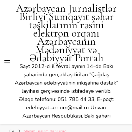
Azərbaycan Jurnalistlər
Birliyi Sumqayıt şəhər
təşkilatının rəsmi
elektron orqanı
Azərbaycanın
Mədəniyyət və
Ədəbiyyat Portalı
Sayt 2012-ci il fevral ayının 14-də Bakı
şəhərində gerçəkləşdirilən "Çağdaş
Azərbaycan ədəbiyyatının inkişafına dəstək"
layihəsi çərçivəsində istifadəyə verilib.
Əlaqə telefonu: 051 785 44 33, E-poçt:
edebiyyat-az.com@mail.ru Ünvan:
Azərbaycan Respublikası, Bakı şəhəri
Ev
Mənim ürəyim də yuxadı