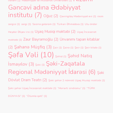
İrəvani
(1)
Mədəniyyət və İncəsənət Universiteti
(1)
Gəncəvi adına Ədəbiyyat
institutu
(7)
Oğuz
(2)
Qaxingiloy Mədəniyyət evi
(1)
rəsm
sərgisi
(1)
sərgi
(1)
Səsinə gələrəm
(1)
Türkan Əhmədova
(1)
Ulu öndər
Uşaq Musiqi məktəbi
(2)
Heydər Əliyev irsi
(1)
Uşaq İncəsənət
Zaur Bayramoğlu
(2)
Ünvanımı tapan kitablar
məktəbi
(1)
Şahanə Müşfiq
(3)
(2)
Şair
(1)
Şairə
(1)
Şeir
(1)
Şeir kitabı
(1)
Şəfa Vəli
(10)
Şəhid Natiq
Şəhid
(1)
Şəki-Zaqatala
İsmayılov
(3)
Şəki
(1)
Regional Mədəniyyət İdarəsi
(6)
Şəki
Dövlət Dram Teatrı
(2)
Şəki şəhər 2 nömrəli Uşaq Musiqi məktəbi
(1)
Şəki şəhər Uşaq İncəsənət məktəbi
(1)
“Moriarti sindromu”
(1)
“TÜRK
DÜNYASI”
(1)
“Ölümlə qətl”
(1)