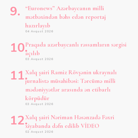
“Euronews” Azərbaycanın milli
mətbəxindən bəhs edən reportaj
hazırlayıb
04 Avqust 2026
Praqada azərbaycanlı rəssamların sərgisi
açılıb
03 Avqust 2026
Xalq şairi Ramiz Rövşənin ukraynalı
jurnalistə müsahibəsi: Tərcümə milli
mədəniyyətlər arasında ən etibarlı
körpüdür
03 Avqust 2026
Xalq şairi Nəriman Həsənzadə Fəxri
xiyabanda dəfn edilib VİDEO
02 Avqust 2026