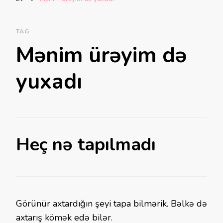
TAG
Mənim ürəyim də
yuxadı
Heç nə tapılmadı
Görünür axtardığın şeyi tapa bilmərik. Bəlkə də
axtarış kömək edə bilər.