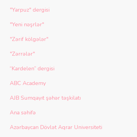
"Yarpuz" dergisi
"Yeni nəşrlər"
"Zərif kölgələr"
"Zərrələr"
“Kardelen” dergisi
ABC Academy
AJB Sumqayıt şəhər təşkilatı
Ana səhifə
Azərbaycan Dövlət Aqrar Universiteti