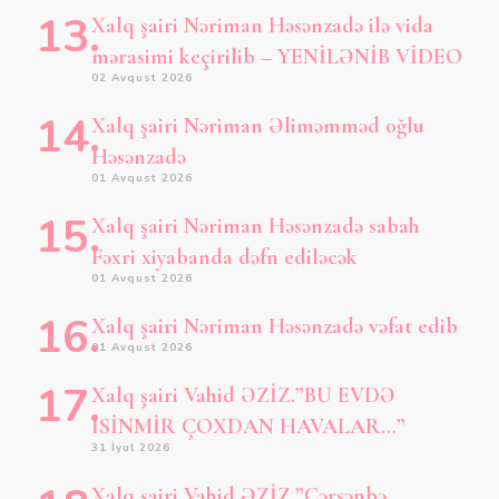
Xalq şairi Nəriman Həsənzadə ilə vida
mərasimi keçirilib – YENİLƏNİB VİDEO
02 Avqust 2026
Xalq şairi Nəriman Əliməmməd oğlu
Həsənzadə
01 Avqust 2026
Xalq şairi Nəriman Həsənzadə sabah
Fəxri xiyabanda dəfn ediləcək
01 Avqust 2026
Xalq şairi Nəriman Həsənzadə vəfat edib
01 Avqust 2026
Xalq şairi Vahid ƏZİZ.”BU EVDƏ
İSİNMİR ÇOXDAN HAVALAR…”
31 İyul 2026
Xalq şairi Vahid ƏZİZ.”Çərşənbə