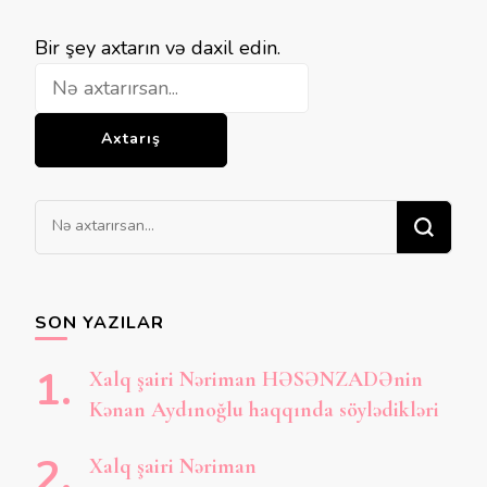
Bir
Bir şey axtarın və daxil edin.
şey
axtarırsınız?
Bir
şey
axtarırsınız?
SON YAZILAR
Xalq şairi Nəriman HƏSƏNZADƏnin
Kənan Aydınoğlu haqqında söylədikləri
Xalq şairi Nəriman