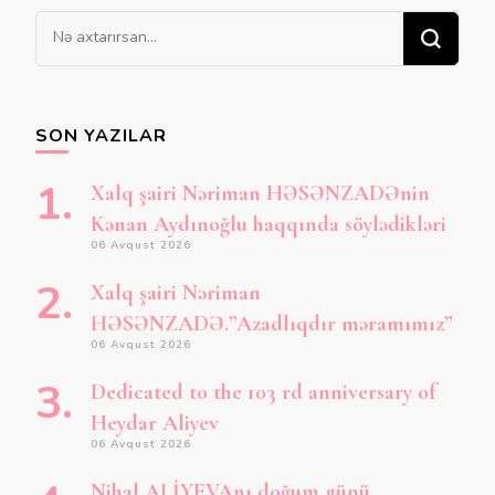
Bir
şey
axtarırsınız?
SON YAZILAR
Xalq şairi Nəriman HƏSƏNZADƏnin
Kənan Aydınoğlu haqqında söylədikləri
06 Avqust 2026
Xalq şairi Nəriman
HƏSƏNZADƏ.”Azadlıqdır məramımız”
06 Avqust 2026
Dedicated to the 103 rd anniversary of
Heydar Aliyev
06 Avqust 2026
Nihal ALİYEVAnı doğum günü