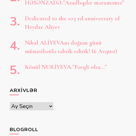
HƏSƏNZADƏ.”Azadlıqdır məramımız”
Dedicated to the 103 rd anniversary of
Heydar Aliyev
Nihal ALİYEVAnı doğum günü
münasibətilə təbrik edirik! (6 Avqust)
Könül NURİYEVA.”Fərqli olsa…”
ARXIVLƏR
Arxivlər
BLOGROLL