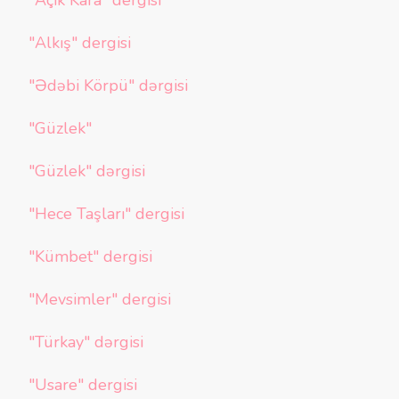
"Açık Kara" dergisi
"Alkış" dergisi
"Ədəbi Körpü" dərgisi
"Güzlek"
"Güzlek" dərgisi
"Hece Taşları" dergisi
"Kümbet" dergisi
"Mevsimler" dergisi
"Türkay" dərgisi
"Usare" dergisi