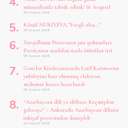
münasibətilə təbrik edirik! (6 Avqust)
06 Avqust 2026
Könül NURİYEVA.”Fərqli olsa…”
06 Avqust 2026
Xurşidbanu Natəvanın şair qohumları:
Poeziyanın nəsildən-nəslə ötürülən irsi
05 Avqust 2026
Gənclər Kitabxanasında Lətif Kərimovun
yubileyinə həsr olunmuş elektron
məlumat bazası hazırlanıb
05 Avqust 2026
“Azərbaycan dili və əlifbası: Keçmişdən
gələcəyə” – Ankarada Azərbaycan dilinin
inkişaf prosesindən danışılıb
04 Avqust 2026