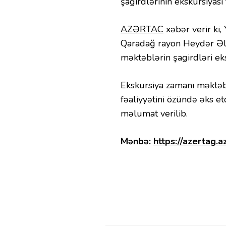
şagirdlərinin ekskursiyası
AZƏRTAC
xəbər verir ki
Qaradağ rayon Heydər Əl
məktəblərin şagirdləri ek
Ekskursiya zamanı məktəbli
fəaliyyətini özündə əks e
məlumat verilib.
Mənbə:
https://azertag.a