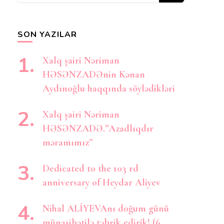
axtarırsınız?
SON YAZILAR
Xalq şairi Nəriman
HƏSƏNZADƏnin Kənan
Aydınoğlu haqqında söylədikləri
Xalq şairi Nəriman
HƏSƏNZADƏ.”Azadlıqdır
məramımız”
Dedicated to the 103 rd
anniversary of Heydar Aliyev
Nihal ALİYEVAnı doğum günü
münasibətilə təbrik edirik! (6