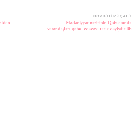
NÖVBƏTI MƏQALƏ
nidən
Mədəniyyət nazirinin Qobustanda
vətəndaşları qəbul edəcəyi tarix dəyişdirilib