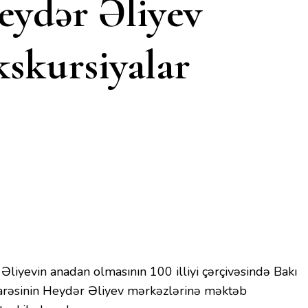
eydər Əliyev
kskursiyalar
iyevin anadan olmasının 100 illiyi çərçivəsində Bakı
arəsinin Heydər Əliyev mərkəzlərinə məktəb