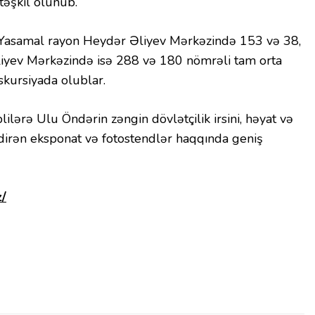
 təşkil olunub.
, Yasamal rayon Heydər Əliyev Mərkəzində 153 və 38,
iyev Mərkəzində isə 288 və 180 nömrəli tam orta
skursiyada olublar.
lərə Ulu Öndərin zəngin dövlətçilik irsini, həyat və
tdirən eksponat və fotostendlər haqqında geniş
z/