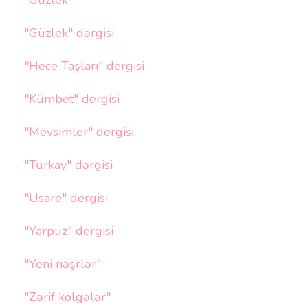
"Güzlek"
"Güzlek" dərgisi
"Hece Taşları" dergisi
"Kümbet" dergisi
"Mevsimler" dergisi
"Türkay" dərgisi
"Usare" dergisi
"Yarpuz" dergisi
"Yeni nəşrlər"
"Zərif kölgələr"