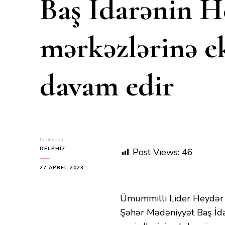
Baş İdarənin H
mərkəzlərinə e
davam edir
tərəfindən
DELPHI7
Post Views:
46
27 APREL 2023
Ümummilli Lider Heydər Əl
Şəhər Mədəniyyət Baş İd