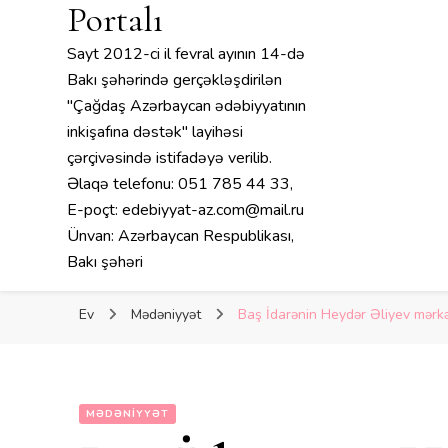
Portalı
Sayt 2012-ci il fevral ayının 14-də
Bakı şəhərində gerçəkləşdirilən
"Çağdaş Azərbaycan ədəbiyyatının
inkişafına dəstək" layihəsi
çərçivəsində istifadəyə verilib.
Əlaqə telefonu: 051 785 44 33,
E-poçt: edebiyyat-az.com@mail.ru
Ünvan: Azərbaycan Respublikası,
Bakı şəhəri
Ev
Mədəniyyət
Baş İdarənin Heydər Əliyev mərkə
MƏDƏNIYYƏT