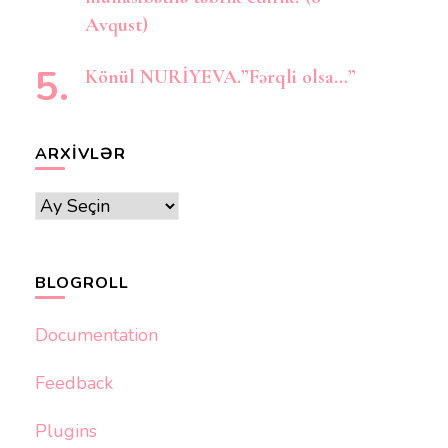
Avqust)
Könül NURİYEVA.”Fərqli olsa…”
ARXIVLƏR
Arxivlər
BLOGROLL
Documentation
Feedback
Plugins