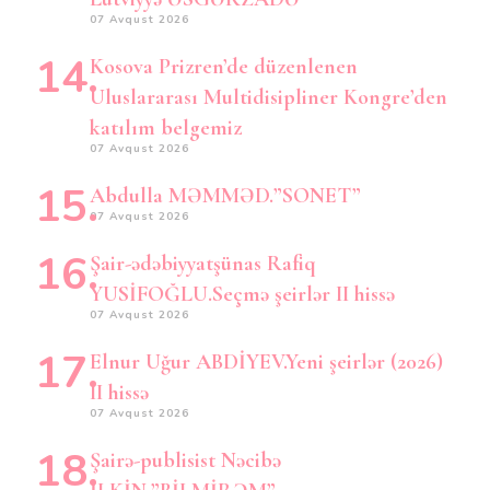
07 Avqust 2026
Kosova Prizren’de düzenlenen
Uluslararası Multidisipliner Kongre’den
katılım belgemiz
07 Avqust 2026
Abdulla MƏMMƏD.”SONET”
07 Avqust 2026
Şair-ədəbiyyatşünas Rafiq
YUSİFOĞLU.Seçmə şeirlər II hissə
07 Avqust 2026
Elnur Uğur ABDİYEV.Yeni şeirlər (2026)
II hissə
07 Avqust 2026
Şairə-publisist Nəcibə