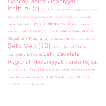
Gəncəvi adına Ədəbiyyat
institutu
(7)
Oğuz
(2)
Qaxingiloy Mədəniyyət evi
(1)
rəsm
sərgisi
(1)
sərgi
(1)
Səsinə gələrəm
(1)
Türkan Əhmədova
(1)
Ulu öndər
Uşaq Musiqi məktəbi
(2)
Heydər Əliyev irsi
(1)
Uşaq İncəsənət
Zaur Bayramoğlu
(2)
Ünvanımı tapan kitablar
məktəbi
(1)
Şahanə Müşfiq
(3)
(2)
Şair
(1)
Şairə
(1)
Şeir
(1)
Şeir kitabı
(1)
Şəfa Vəli
(10)
Şəhid Natiq
Şəhid
(1)
Şəki-Zaqatala
İsmayılov
(3)
Şəki
(1)
Regional Mədəniyyət İdarəsi
(6)
Şəki
Dövlət Dram Teatrı
(2)
Şəki şəhər 2 nömrəli Uşaq Musiqi məktəbi
(1)
Şəki şəhər Uşaq İncəsənət məktəbi
(1)
“Moriarti sindromu”
(1)
“TÜRK
DÜNYASI”
(1)
“Ölümlə qətl”
(1)