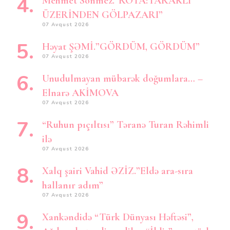
Mehmet Sönmez.”ROTA:TARAKLI
ÜZERİNDEN GÖLPAZARI”
07 Avqust 2026
Həyat ŞƏMİ.”GÖRDÜM, GÖRDÜM”
07 Avqust 2026
Unudulmayan mübarək doğumlara… –
Elnarə AKİMOVA
07 Avqust 2026
“Ruhun pıçıltısı” Təranə Turan Rəhimli
ilə
07 Avqust 2026
Xalq şairi Vahid ƏZİZ.”Eldə ara-sıra
hallanır adım”
07 Avqust 2026
Xankəndidə “Türk Dünyası Həftəsi”,