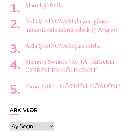
Məsud ŞENOL
Aida ŞİRİNOVANI doğum günü
münasibətilə təbrik edirik (7 Avqust)
Aida ŞİRİNOVA.Seçmə şeirlər
Mehmet Sönmez.”ROTA:TARAKLI
ÜZERİNDEN GÖLPAZARI”
Həyat ŞƏMİ.”GÖRDÜM, GÖRDÜM”
ARXIVLƏR
Arxivlər