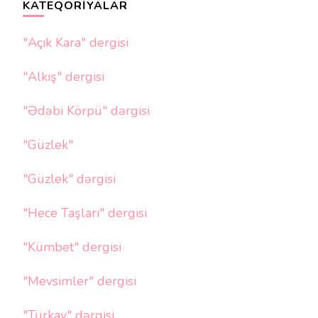
KATEQORIYALAR
"Açık Kara" dergisi
"Alkış" dergisi
"Ədəbi Körpü" dərgisi
"Güzlek"
"Güzlek" dərgisi
"Hece Taşları" dergisi
"Kümbet" dergisi
"Mevsimler" dergisi
"Türkay" dərgisi