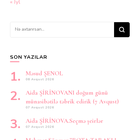
« İyl
Bir
şey
axtarırsınız?
SON YAZILAR
Məsud ŞENOL
08 Avqust 2026
Aida ŞİRİNOVANI doğum günü
münasibətilə təbrik edirik (7 Avqust)
07 Avqust 2026
Aida ŞİRİNOVA.Seçmə şeirlər
07 Avqust 2026