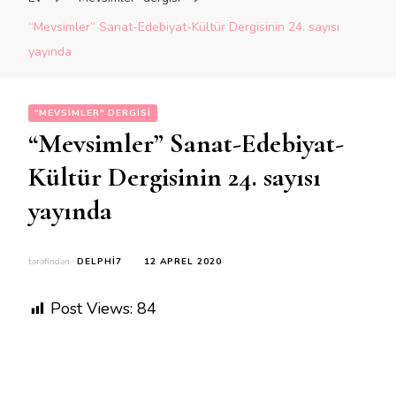
“Mevsimler” Sanat-Edebiyat-Kültür Dergisinin 24. sayısı
yayında
"MEVSIMLER" DERGISI
“Mevsimler” Sanat-Edebiyat-
Kültür Dergisinin 24. sayısı
yayında
tərəfindən
DELPHI7
12 APREL 2020
Post Views:
84