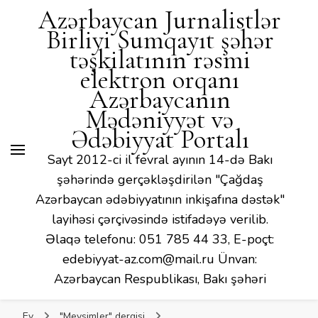
Mədəniyyət və Ədəbiyyat
Azərbaycan Jurnalistlər
Portalı
Birliyi Sumqayıt şəhər
təşkilatının rəsmi
elektron orqanı
Azərbaycanın
Mədəniyyət və
Ədəbiyyat Portalı
Sayt 2012-ci il fevral ayının 14-də Bakı
şəhərində gerçəkləşdirilən "Çağdaş
Azərbaycan ədəbiyyatının inkişafına dəstək"
layihəsi çərçivəsində istifadəyə verilib.
Əlaqə telefonu: 051 785 44 33, E-poçt:
edebiyyat-az.com@mail.ru Ünvan:
Azərbaycan Respublikası, Bakı şəhəri
Ev
"Mevsimler" dergisi