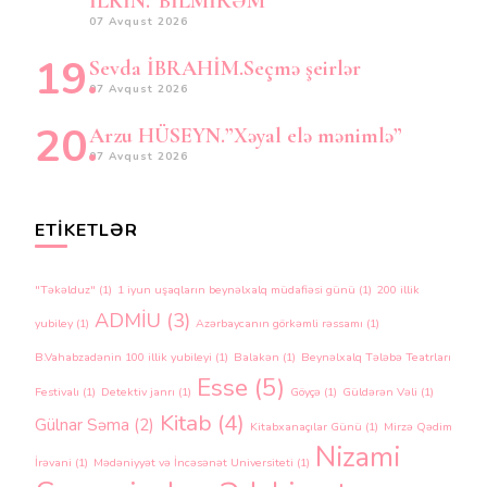
İLKİN.”BİLMİRƏM”
07 Avqust 2026
Sevda İBRAHİM.Seçmə şeirlər
07 Avqust 2026
Arzu HÜSEYN.”Xəyal elə mənimlə”
07 Avqust 2026
ETIKETLƏR
"Təkəlduz"
(1)
1 iyun uşaqların beynəlxalq müdafiəsi günü
(1)
200 illik
ADMİU
(3)
yubiley
(1)
Azərbaycanın görkəmli rəssamı
(1)
B.Vahabzadənin 100 illik yubileyi
(1)
Balakən
(1)
Beynəlxalq Tələbə Teatrları
Esse
(5)
Festivalı
(1)
Detektiv janrı
(1)
Göyçə
(1)
Güldərən Vəli
(1)
Kitab
(4)
Gülnar Səma
(2)
Kitabxanaçılar Günü
(1)
Mirzə Qədim
Nizami
İrəvani
(1)
Mədəniyyət və İncəsənət Universiteti
(1)