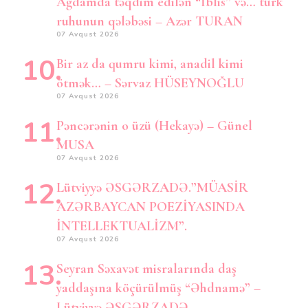
Ağdamda təqdim edilən “İblis” və… türk
ruhunun qələbəsi – Azər TURAN
07 Avqust 2026
Bir az da qumru kimi, anadil kimi
ötmək… – Sərvaz HÜSEYNOĞLU
07 Avqust 2026
Pəncərənin o üzü (Hekayə) – Günel
MUSA
07 Avqust 2026
Lütviyyə ƏSGƏRZADƏ.”MÜASİR
AZƏRBAYCAN POEZİYASINDA
İNTELLEKTUALİZM”.
07 Avqust 2026
Seyran Səxavət misralarında daş
yaddaşına köçürülmüş “Əhdnamə” –
Lütviyyə ƏSGƏRZADƏ