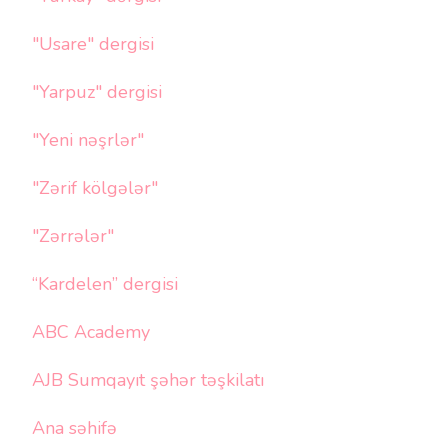
"Usare" dergisi
"Yarpuz" dergisi
"Yeni nəşrlər"
"Zərif kölgələr"
"Zərrələr"
“Kardelen” dergisi
ABC Academy
AJB Sumqayıt şəhər təşkilatı
Ana səhifə