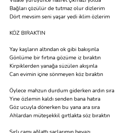
Visale yürüyünce hasret çıkmazı yolda
Bağları çözülür de tutmaz olur dizlerim
Dört mevsim seni yaşar yedi iklim özlerim
KÖZ BIRAKTIN
Yay kaşların altından ok gibi bakışınla
Gönlüme bir fırtına gözüme iz bıraktın
Kirpiklerden yanağa süzülen akışınla
Can evimin içine sönmeyen köz bıraktın
Öylece mahzun durdum giderken ardın sıra
Yine özlemin kaldı senden bana hatıra
Göz ucuyla dönerken bu yana ara sıra
Ahlardan müteşekkil gırtlakta söz bıraktın
Sırlı camı ağlattı saçlarımın beyazı