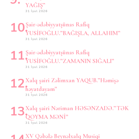
YAĞIŞ”
31 İyul 2026
Şair-ədəbiyyatşünas Rafiq
YUSİFOĞLU.”BAĞIŞLA, ALLAHIM”
31 İyul 2026
Şair-ədəbiyyatşünas Rafiq
YUSİFOĞLU.”ZAMANIN SIĞALI”
31 İyul 2026
Xalq şairi Zəlimxan YAQUB.”Həmişə
həyatdayam”
31 İyul 2026
Xalq şairi Nəriman HƏSƏNZADƏ.”TƏK
QOYMA MƏNİ”
31 İyul 2026
XV Qəbələ Beynəlxalq Musiqi