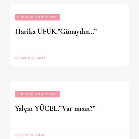
TÜRKIYƏ ƏDƏBIYYATI
Harika UFUK.”Günaydın…”
23 AVQUST 2015
TÜRKIYƏ ƏDƏBIYYATI
Yalçın YÜCEL.”Var mısın?”
17 FEVRAL 2016