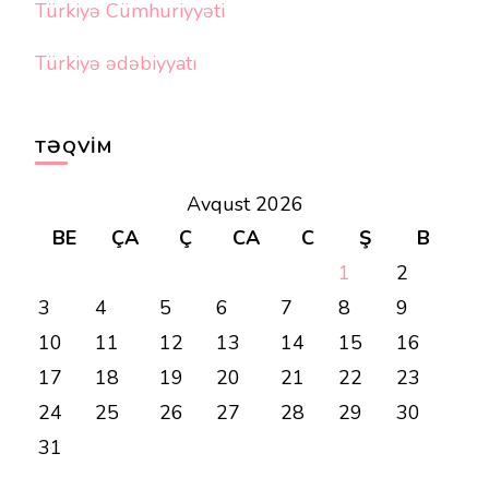
Türkiyə Cümhuriyyəti
Türkiyə ədəbiyyatı
TƏQVIM
Avqust 2026
BE
ÇA
Ç
CA
C
Ş
B
1
2
3
4
5
6
7
8
9
10
11
12
13
14
15
16
17
18
19
20
21
22
23
24
25
26
27
28
29
30
31