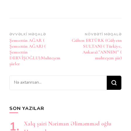
Post
ƏVVƏLKI MƏQALƏ
NÖVBƏTI MƏQALƏ
Şemsettin AĞAR (
Gülten ERTÜRK (Gülyetn
Naviqasiya
Şemsettin AĞAR) (
SULTAN) ( Türkiye,
Şemsettin
Ankara).”ANNEM” (
DERVİŞOĞLU).Muhteşem
muhteşem şiir)
şiirler
Bir
şey
axtarırsınız?
SON YAZILAR
Xalq şairi Nəriman Əliməmməd oğlu