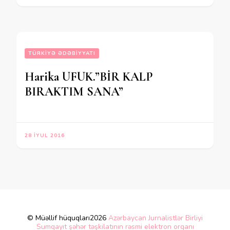
TÜRKIYƏ ƏDƏBIYYATI
Harika UFUK.”BİR KALP
BIRAKTIM SANA”
28 İYUL 2016
© Müəllif hüquqları2026
Azərbaycan Jurnalistlər Birliyi
Sumqayıt şəhər təşkilatının rəsmi elektron orqanı