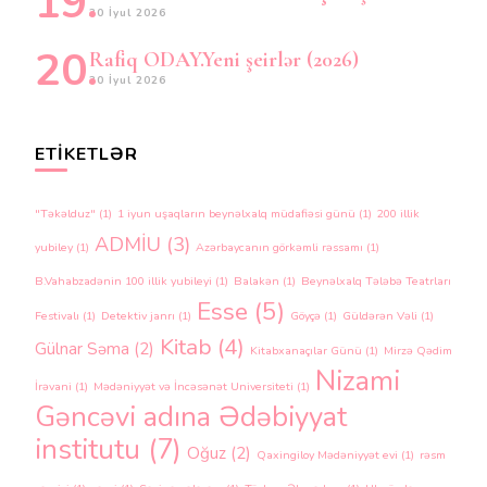
30 İyul 2026
Rafiq ODAY.Yeni şeirlər (2026)
30 İyul 2026
ETIKETLƏR
"Təkəlduz"
(1)
1 iyun uşaqların beynəlxalq müdafiəsi günü
(1)
200 illik
ADMİU
(3)
yubiley
(1)
Azərbaycanın görkəmli rəssamı
(1)
B.Vahabzadənin 100 illik yubileyi
(1)
Balakən
(1)
Beynəlxalq Tələbə Teatrları
Esse
(5)
Festivalı
(1)
Detektiv janrı
(1)
Göyçə
(1)
Güldərən Vəli
(1)
Kitab
(4)
Gülnar Səma
(2)
Kitabxanaçılar Günü
(1)
Mirzə Qədim
Nizami
İrəvani
(1)
Mədəniyyət və İncəsənət Universiteti
(1)
Gəncəvi adına Ədəbiyyat
institutu
(7)
Oğuz
(2)
Qaxingiloy Mədəniyyət evi
(1)
rəsm