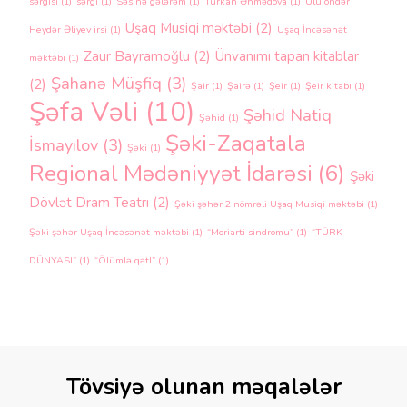
sərgisi
(1)
sərgi
(1)
Səsinə gələrəm
(1)
Türkan Əhmədova
(1)
Ulu öndər
Uşaq Musiqi məktəbi
(2)
Heydər Əliyev irsi
(1)
Uşaq İncəsənət
Zaur Bayramoğlu
(2)
Ünvanımı tapan kitablar
məktəbi
(1)
Şahanə Müşfiq
(3)
(2)
Şair
(1)
Şairə
(1)
Şeir
(1)
Şeir kitabı
(1)
Şəfa Vəli
(10)
Şəhid Natiq
Şəhid
(1)
Şəki-Zaqatala
İsmayılov
(3)
Şəki
(1)
Regional Mədəniyyət İdarəsi
(6)
Şəki
Dövlət Dram Teatrı
(2)
Şəki şəhər 2 nömrəli Uşaq Musiqi məktəbi
(1)
Şəki şəhər Uşaq İncəsənət məktəbi
(1)
“Moriarti sindromu”
(1)
“TÜRK
DÜNYASI”
(1)
“Ölümlə qətl”
(1)
Tövsiyə olunan məqalələr