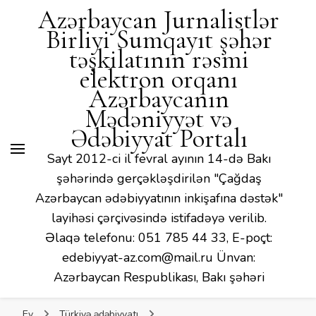
Mədəniyyət və Ədəbiyyat
Azərbaycan Jurnalistlər
Portalı
Birliyi Sumqayıt şəhər
təşkilatının rəsmi
elektron orqanı
Azərbaycanın
Mədəniyyət və
Ədəbiyyat Portalı
Sayt 2012-ci il fevral ayının 14-də Bakı
şəhərində gerçəkləşdirilən "Çağdaş
Azərbaycan ədəbiyyatının inkişafına dəstək"
layihəsi çərçivəsində istifadəyə verilib.
Əlaqə telefonu: 051 785 44 33, E-poçt:
edebiyyat-az.com@mail.ru Ünvan:
Azərbaycan Respublikası, Bakı şəhəri
Ev
Türkiyə ədəbiyyatı