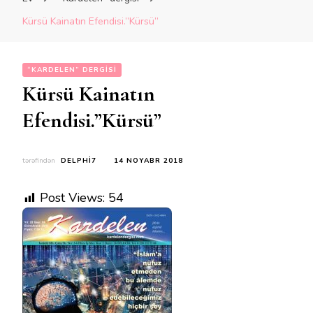
Kürsü Kainatın Efendisi.”Kürsü”
“KARDELEN” DERGISI
Kürsü Kainatın
Efendisi.”Kürsü”
tərəfindən
DELPHI7
14 NOYABR 2018
Post Views:
54