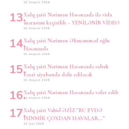
02 Avqust 2026
Xalq şairi Nəriman Həsənzadə ilə vida
mərasimi keçirilib – YENİLƏNİB VİDEO
02 Avqust 2026
Xalq şairi Nəriman Əliməmməd oğlu
Həsənzadə
01 Avqust 2026
Xalq şairi Nəriman Həsənzadə sabah
Fəxri xiyabanda dəfn ediləcək
01 Avqust 2026
Xalq şairi Nəriman Həsənzadə vəfat edib
01 Avqust 2026
Xalq şairi Vahid ƏZİZ.”BU EVDƏ
İSİNMİR ÇOXDAN HAVALAR…”
31 İyul 2026