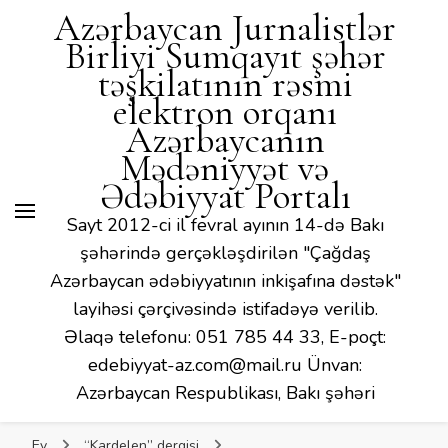
Mədəniyyət və Ədəbiyyat
Azərbaycan Jurnalistlər
Portalı
Birliyi Sumqayıt şəhər
təşkilatının rəsmi
elektron orqanı
Azərbaycanın
Mədəniyyət və
Ədəbiyyat Portalı
Sayt 2012-ci il fevral ayının 14-də Bakı
şəhərində gerçəkləşdirilən "Çağdaş
Azərbaycan ədəbiyyatının inkişafına dəstək"
layihəsi çərçivəsində istifadəyə verilib.
Əlaqə telefonu: 051 785 44 33, E-poçt:
edebiyyat-az.com@mail.ru Ünvan:
Azərbaycan Respublikası, Bakı şəhəri
Ev
“Kardelen” dergisi