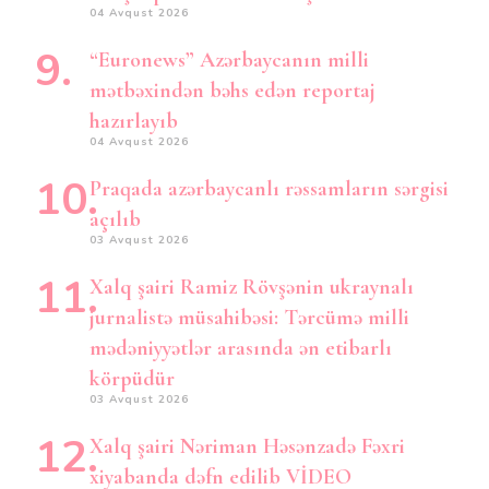
04 Avqust 2026
“Euronews” Azərbaycanın milli
mətbəxindən bəhs edən reportaj
hazırlayıb
04 Avqust 2026
Praqada azərbaycanlı rəssamların sərgisi
açılıb
03 Avqust 2026
Xalq şairi Ramiz Rövşənin ukraynalı
jurnalistə müsahibəsi: Tərcümə milli
mədəniyyətlər arasında ən etibarlı
körpüdür
03 Avqust 2026
Xalq şairi Nəriman Həsənzadə Fəxri
xiyabanda dəfn edilib VİDEO