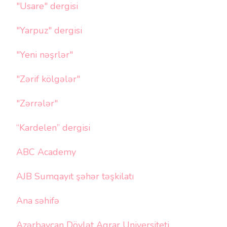
"Usare" dergisi
"Yarpuz" dergisi
"Yeni nəşrlər"
"Zərif kölgələr"
"Zərrələr"
“Kardelen” dergisi
ABC Academy
AJB Sumqayıt şəhər təşkilatı
Ana səhifə
Azərbaycan Dövlət Aqrar Universiteti