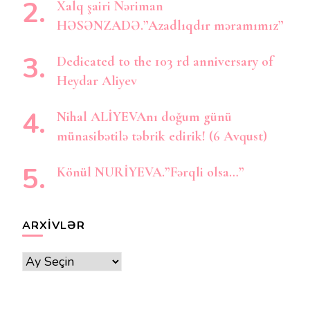
Xalq şairi Nəriman
HƏSƏNZADƏ.”Azadlıqdır məramımız”
Dedicated to the 103 rd anniversary of
Heydar Aliyev
Nihal ALİYEVAnı doğum günü
münasibətilə təbrik edirik! (6 Avqust)
Könül NURİYEVA.”Fərqli olsa…”
ARXIVLƏR
Arxivlər