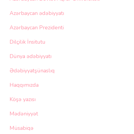
Azərbaycan ədəbiyyatı
Azərbaycan Prezidenti
Dilçilik İnsitutu
Dünya ədəbiyyatı
Ədəbiyyatşünaslıq
Haqqımızda
Köşə yazısı
Mədəniyyət
Müsabiqə