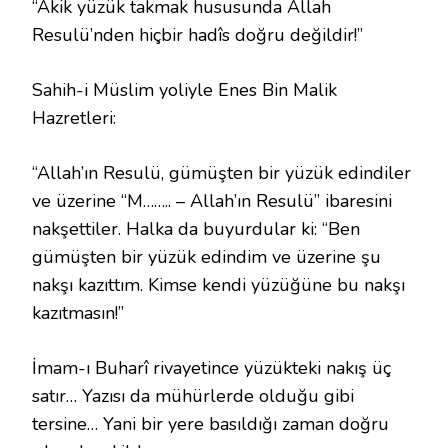
“Akik yüzük takmak hususunda Allah
Resulü’nden hiçbir hadîs doğru değildir!”
Sahih-i Müslim yoliyle Enes Bin Malik
Hazretleri:
“Allah’ın Resulü, gümüşten bir yüzük edindiler
ve üzerine “M…….. – Allah’ın Resulü” ibaresini
nakşettiler. Halka da buyurdular ki: “Ben
gümüşten bir yüzük edindim ve üzerine şu
nakşı kazıttım. Kimse kendi yüzüğüne bu nakşı
kazıtmasın!”
İmam-ı Buharî rivayetince yüzükteki nakış üç
satır… Yazısı da mühürlerde olduğu gibi
tersine… Yani bir yere basıldığı zaman doğru