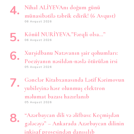
Nihal ALİYEVAnı doğum günü
münasibətilə təbrik edirik! (6 Avqust)
06 Avqust 2026
Könül NURİYEVA.”Fərqli olsa…”
06 Avqust 2026
Xurşidbanu Natəvanın şair qohumları:
Poeziyanın nəsildən-nəslə ötürülən irsi
05 Avqust 2026
Gənclər Kitabxanasında Lətif Kərimovun
yubileyinə həsr olunmuş elektron
məlumat bazası hazırlanıb
05 Avqust 2026
“Azərbaycan dili və əlifbası: Keçmişdən
gələcəyə” – Ankarada Azərbaycan dilinin
inkişaf prosesindən danışılıb