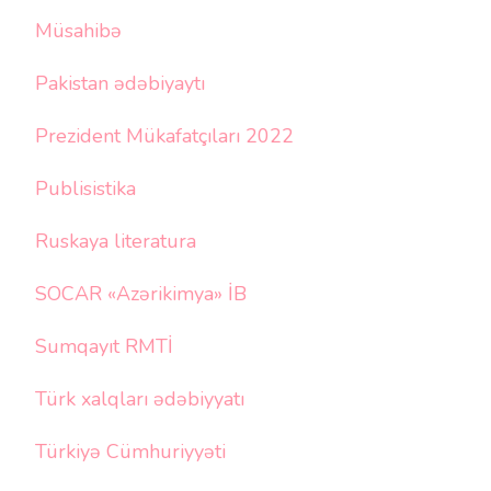
Müsahibə
Pakistan ədəbiyaytı
Prezident Mükafatçıları 2022
Publisistika
Ruskaya literatura
SOCAR «Azərikimya» İB
Sumqayıt RMTİ
Türk xalqları ədəbiyyatı
Türkiyə Cümhuriyyəti