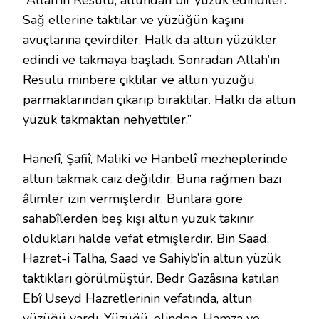
“Allah’ın Resulü, altundan bir yüzük edindiler.
Sağ ellerine taktılar ve yüzüğün kaşını
avuçlarına çevirdiler. Halk da altun yüzükler
edindi ve takmaya başladı. Sonradan Allah’ın
Resulü minbere çıktılar ve altun yüzüğü
parmaklarından çıkarıp bıraktılar. Halkı da altun
yüzük takmaktan nehyettiler.”
Hanefî, Şafiî, Maliki ve Hanbelî mezheplerinde
altun takmak caiz değildir. Buna rağmen bazı
âlimler izin vermişlerdir. Bunlara göre
sahabîlerden beş kişi altun yüzük takınır
oldukları halde vefat etmişlerdir. Bin Saad,
Hazret-i Talha, Saad ve Sahiyb’in altun yüzük
taktıkları görülmüştür. Bedr Gazâsına katılan
Ebî Useyd Hazretlerinin vefatında, altun
yüzüğü vardı. Yüzüğü, elinden, Hamza ve