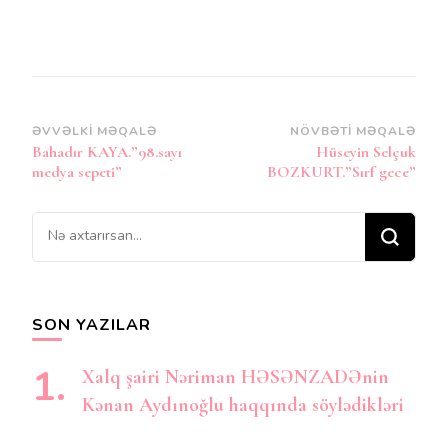
Post
ƏVVƏLKI MƏQALƏ
NÖVBƏTI MƏQALƏ
Bahadır KAYA.”98.sayı
Hüseyin Selçuk
Naviqasiya
medya sepeti”
BOZKURT.”Sırf gece”
Bir
şey
axtarırsınız?
SON YAZILAR
Xalq şairi Nəriman HƏSƏNZADƏnin
Kənan Aydınoğlu haqqında söylədikləri