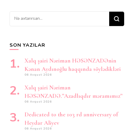
Bir
şey
axtarırsınız?
SON YAZILAR
Xalq şairi Nəriman HƏSƏNZADƏnin
Kənan Aydınoğlu haqqında söylədikləri
06 Avqust 2026
Xalq şairi Nəriman
HƏSƏNZADƏ.”Azadlıqdır məramımız”
06 Avqust 2026
Dedicated to the 103 rd anniversary of
Heydar Aliyev
06 Avqust 2026