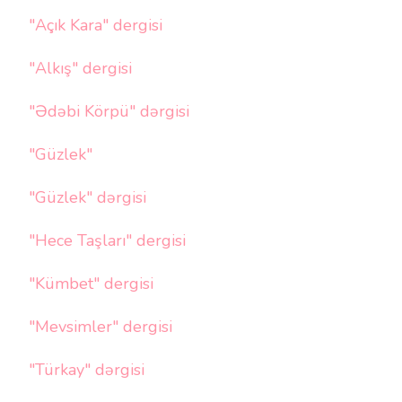
"Açık Kara" dergisi
"Alkış" dergisi
"Ədəbi Körpü" dərgisi
"Güzlek"
"Güzlek" dərgisi
"Hece Taşları" dergisi
"Kümbet" dergisi
"Mevsimler" dergisi
"Türkay" dərgisi