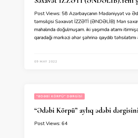
Səxavət İZZƏTİ (ƏNDƏLİB).Yeni şei
Post Views: 58 Azərbaycanın Mədəniyyət və Ədəb
təmsilçisi Səxavət İZZƏTİ (ƏNDƏLİB) Mən səxavət
mahalında doğulmuşam. iki yaşımda atamı itirmişəm
qaradaği mərkəzi əhər şəhrinə qaydıb təhsılatımı
09 MAY 2022
"ƏDƏBI KÖRPÜ" DƏRGISI
“Ədəbi Körpü” aylıq ədəbi dərgisini
Post Views: 64