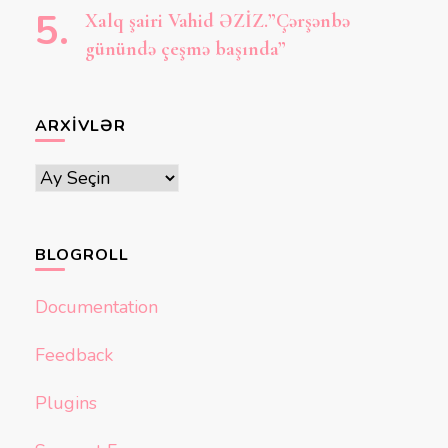
Xalq şairi Vahid ƏZİZ.”Çərşənbə
günündə çeşmə başında”
ARXIVLƏR
Arxivlər
BLOGROLL
Documentation
Feedback
Plugins