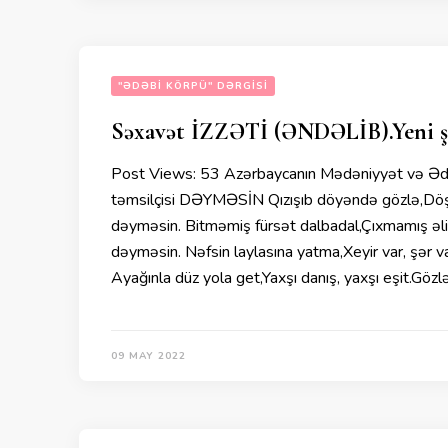
"ƏDƏBI KÖRPÜ" DƏRGISI
Səxavət İZZƏTİ (ƏNDƏLİB).Yeni şei
Post Views: 53 Azərbaycanın Mədəniyyət və Ədəb
təmsilçisi DƏYMƏSİN Qızışıb döyəndə gözlə,Döş
dəyməsin. Bitməmiş fürsət dalbadal,Çıxmamış əl
dəyməsin. Nəfsin laylasına yatma,Xeyir var, şər 
Ayağınla düz yola get,Yaxşı danış, yaxşı eşit.Gözlə
09 MAY 2022