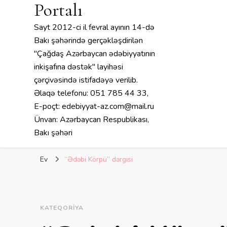
Portalı
Sayt 2012-ci il fevral ayının 14-də
Bakı şəhərində gerçəkləşdirilən
"Çağdaş Azərbaycan ədəbiyyatının
inkişafına dəstək" layihəsi
çərçivəsində istifadəyə verilib.
Əlaqə telefonu: 051 785 44 33,
E-poçt: edebiyyat-az.com@mail.ru
Ünvan: Azərbaycan Respublikası,
Bakı şəhəri
Ev
“Ədəbi Körpü” dərgisi
KATEQORIYA