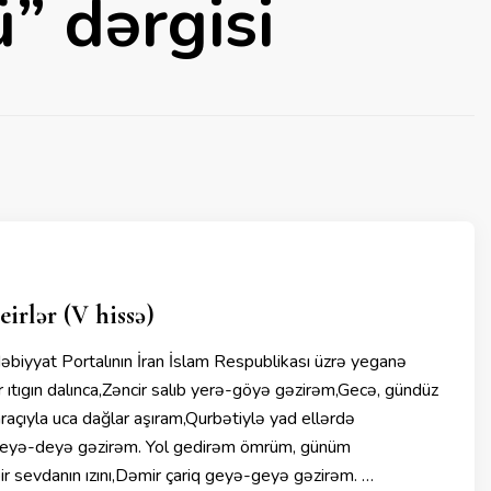
” dərgisi
rlər (V hissə)
iyyat Portalının İran İslam Respublikası üzrə yeganə
ıgın dalınca,Zəncir salıb yerə-göyə gəzirəm,Gecə, gündüz
raçıyla uca dağlar aşıram,Qurbətiylə yad ellərdə
deyə-deyə gəzirəm. Yol gedirəm ömrüm, günüm
ir sevdanın ızını,Dəmir çariq geyə-geyə gəzirəm. …