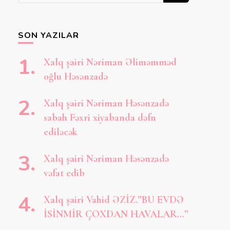
axtarırsınız?
SON YAZILAR
Xalq şairi Nəriman Əliməmməd
oğlu Həsənzadə
Xalq şairi Nəriman Həsənzadə
sabah Fəxri xiyabanda dəfn
ediləcək
Xalq şairi Nəriman Həsənzadə
vəfat edib
Xalq şairi Vahid ƏZİZ.”BU EVDƏ
İSİNMİR ÇOXDAN HAVALAR…”