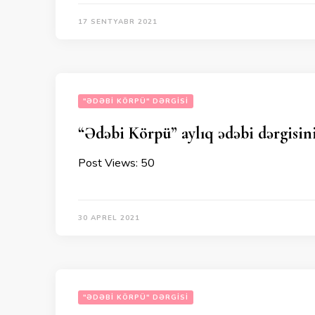
17 SENTYABR 2021
"ƏDƏBI KÖRPÜ" DƏRGISI
“Ədəbi Körpü” aylıq ədəbi dərgisinin
Post Views: 50
30 APREL 2021
"ƏDƏBI KÖRPÜ" DƏRGISI