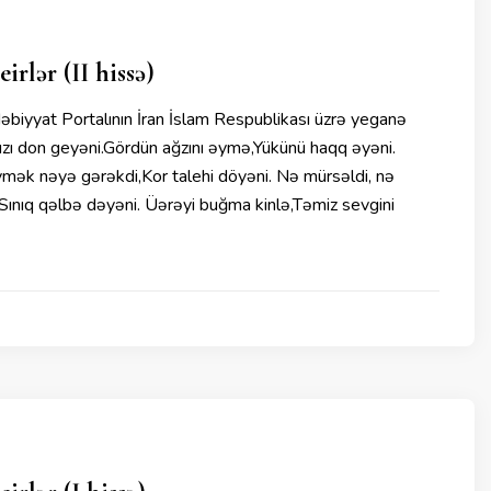
rlər (II hissə)
iyyat Portalının İran İslam Respublikası üzrə yeganə
zı don geyəni.Gördün ağzını əymə,Yükünü haqq əyəni.
mək nəyə gərəkdi,Kor talehi döyəni. Nə mürsəldi, nə
ınıq qəlbə dəyəni. Üərəyi buğma kinlə,Təmiz sevgini