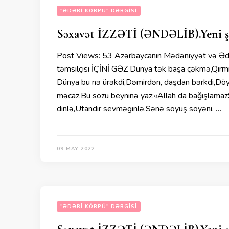
"ƏDƏBI KÖRPÜ" DƏRGISI
Səxavət İZZƏTİ (ƏNDƏLİB).Yeni şei
Post Views: 53 Azərbaycanın Mədəniyyət və Ədəb
təmsilçisi İÇİNİ GƏZ Dünya tək başa çəkmə,Qırmı
Dünya bu nə ürəkdi,Dəmirdən, daşdan bərkdi,Döy
məcaz,Bu sözü beyninə yaz:«Allah da bağışlamazS
dinlə,Utandır sevməginlə,Sənə söyüş söyəni. …
09 MAY 2022
"ƏDƏBI KÖRPÜ" DƏRGISI