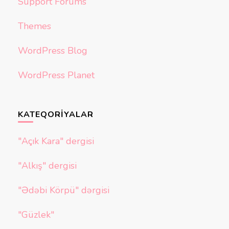
Support Forums
Themes
WordPress Blog
WordPress Planet
KATEQORIYALAR
"Açık Kara" dergisi
"Alkış" dergisi
"Ədəbi Körpü" dərgisi
"Güzlek"