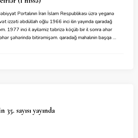
rlər (I hissə)
iyyat Portalının İran İslam Respublikası üzrə yeganə
 izzəti əbdüllah oğlu 1966 inci ilin yayında qaradağ
. 1977 inci il ayiləmiz təbrizə köçüb bir il sonra əhər
 əhər şəhərində bitirəmişəm. qaradağ mahalınin başqa …
n 35. sayısı yayında