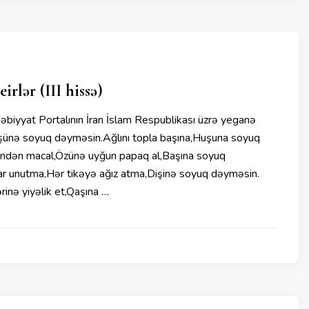
rlər (III hissə)
iyyat Portalının İran İslam Respublikası üzrə yeganə
ünə soyuq dəyməsin.Ağlını topla başına,Huşuna soyuq
indən macal,Özünə uyğun papaq al,Başına soyuq
var unutma,Hər tikəyə ağız atma,Dişinə soyuq dəyməsin.
rinə yiyəlik et,Qaşına …