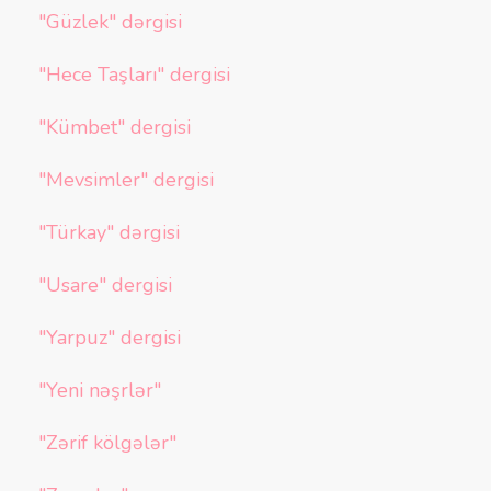
"Güzlek" dərgisi
"Hece Taşları" dergisi
"Kümbet" dergisi
"Mevsimler" dergisi
"Türkay" dərgisi
"Usare" dergisi
"Yarpuz" dergisi
"Yeni nəşrlər"
"Zərif kölgələr"