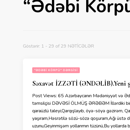
“Ədəbi Körpü
Göstərir: 1 - 29 of 29 NƏTİCƏLƏR
"ƏDƏBI KÖRPÜ" DƏRGISI
Səxavət İZZƏTİ (ƏNDƏLİB).Yeni şei
Post Views: 65 Azərbaycanın Mədəniyyət və Ədəb
təmsilçisi DƏVƏSİ ÖLMÜŞ ƏRƏBƏM İllərdiki bir ıt
qaraüzlü taleyi,Qarqışlayıb, öyə-söyə gəzirəm, Qa
yaşıram,Həsrətilə sözü-sözə qoşuram,Ağı üstə 
uzunu,Geyinmişəm yollarımın tüzünü,Bu yollarda b