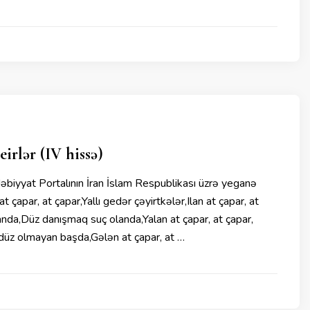
rlər (IV hissə)
iyyat Portalının İran İslam Respublikası üzrə yeganə
çapar, at çapar,Yallı gedər çəyirtkələr,Ilan at çapar, at
anda,Düz danışmaq suç olanda,Yalan at çapar, at çapar,
ri düz olmayan başda,Gələn at çapar, at …