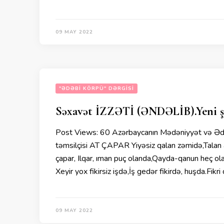
09 MAY 2022
"ƏDƏBI KÖRPÜ" DƏRGISI
Səxavət İZZƏTİ (ƏNDƏLİB).Yeni şei
Post Views: 60 Azərbaycanın Mədəniyyət və Ədəb
təmsilçisi AT ÇAPAR Yiyəsiz qalan zəmidə,Talan at 
çapar, Ilqar, ıman puç olanda,Qayda-qanun heç ol
Xeyir yox fikirsiz işdə,İş gedər fikirdə, huşda.Fik
09 MAY 2022