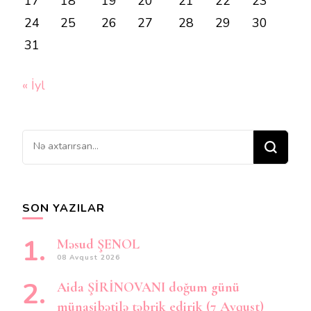
17
18
19
20
21
22
23
24
25
26
27
28
29
30
31
« İyl
Bir
şey
axtarırsınız?
SON YAZILAR
Məsud ŞENOL
08 Avqust 2026
Aida ŞİRİNOVANI doğum günü
münasibətilə təbrik edirik (7 Avqust)