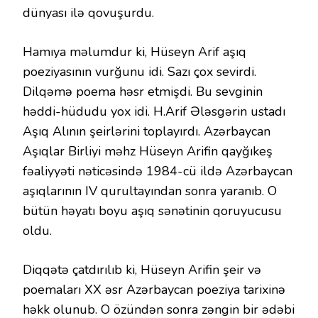
dünyası ilə qovuşurdu.
Hamıya məlumdur ki, Hüseyn Arif aşıq
poeziyasının vurğunu idi. Sazı çox sevirdi.
Dilqəmə poema həsr etmişdi. Bu sevginin
həddi-hüdudu yox idi. H.Arif Ələsgərin ustadı
Aşıq Alının şeirlərini toplayırdı. Azərbaycan
Aşıqlar Birliyi məhz Hüseyn Arifin qayğıkeş
fəaliyyəti nəticəsində 1984-cü ildə Azərbaycan
aşıqlarının IV qurultayından sonra yaranıb. O
bütün həyatı boyu aşıq sənətinin qoruyucusu
oldu.
Diqqətə çatdırılıb ki, Hüseyn Arifin şeir və
poemaları XX əsr Azərbaycan poeziya tarixinə
həkk olunub. O özündən sonra zəngin bir ədəbi