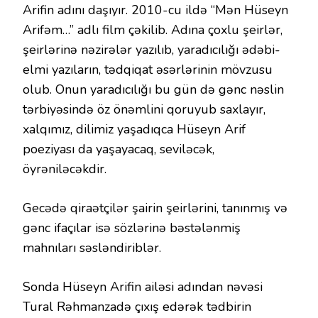
Arifin adını daşıyır. 2010-cu ildə “Mən Hüseyn
Arifəm…” adlı film çəkilib. Adına çoxlu şeirlər,
şeirlərinə nəzirələr yazılıb, yaradıcılığı ədəbi-
elmi yazıların, tədqiqat əsərlərinin mövzusu
olub. Onun yaradıcılığı bu gün də gənc nəslin
tərbiyəsində öz önəmlini qoruyub saxlayır,
xalqımız, dilimiz yaşadıqca Hüseyn Arif
poeziyası da yaşayacaq, seviləcək,
öyrəniləcəkdir.
Gecədə qiraətçilər şairin şeirlərini, tanınmış və
gənc ifaçılar isə sözlərinə bəstələnmiş
mahnıları səsləndiriblər.
Sonda Hüseyn Arifin ailəsi adından nəvəsi
Tural Rəhmanzadə çıxış edərək tədbirin