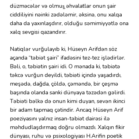
düzməcələr və olmuş̧ əhvalatlar onun şair
ciddiliyini nəinki zədələmir, əksinə, onu xalqa
daha da yaxınlaşdırır, olduğu səmimiyyətlə ona
xalq sevgisi qazandırır.
Natiqlər vurğulayıb ki, Hüseyn Arifdən söz
açanda “təbiət şairi” ifadəsini tez-tez işlədirlər.
Bəli, o, təbiətin şairi idi. O mənada ki, təbiətə
təkcə vurğun deyildi, təbiəti içində yaşadırdı,
meşədə, dağda, çöldə, çəməndə, bir çeşmə
başında olanda sanki dünyaya təzədən gəlirdi.
Təbiəti bəlkə də onun kimi duyan, sevən ikinci
bir adam tapmaq çətindir. Ancaq Hüseyn Arif
poeziyasını yalnız insan-təbiət dairəsi ilə
məhdudlaşdırmaq doğru olmazdı. Xalqın fikir
dünyası, ruhu və psixologiyası H.Arifin poetik