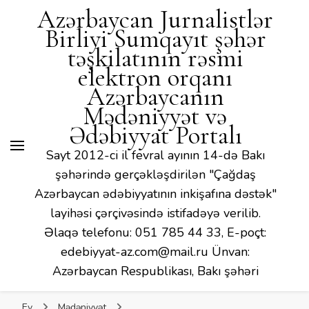
Mədəniyyət və Ədəbiyyat
Azərbaycan Jurnalistlər
Portalı
Birliyi Sumqayıt şəhər
təşkilatının rəsmi
elektron orqanı
Azərbaycanın
Mədəniyyət və
Ədəbiyyat Portalı
Sayt 2012-ci il fevral ayının 14-də Bakı
şəhərində gerçəkləşdirilən "Çağdaş
Azərbaycan ədəbiyyatının inkişafına dəstək"
layihəsi çərçivəsində istifadəyə verilib.
Əlaqə telefonu: 051 785 44 33, E-poçt:
edebiyyat-az.com@mail.ru Ünvan:
Azərbaycan Respublikası, Bakı şəhəri
Ev
Mədəniyyət