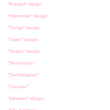
"Kümbet" dergisi
"Mevsimler" dergisi
"Türkay" dərgisi
"Usare" dergisi
"Yarpuz" dergisi
"Yeni nəşrlər"
"Zərif kölgələr"
"Zərrələr"
“Kardelen” dergisi