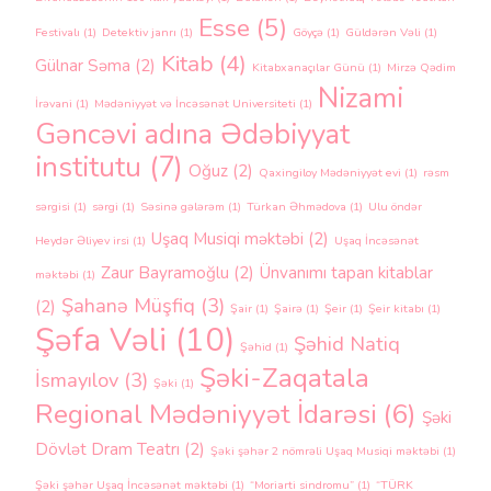
Esse
(5)
Festivalı
(1)
Detektiv janrı
(1)
Göyçə
(1)
Güldərən Vəli
(1)
Kitab
(4)
Gülnar Səma
(2)
Kitabxanaçılar Günü
(1)
Mirzə Qədim
Nizami
İrəvani
(1)
Mədəniyyət və İncəsənət Universiteti
(1)
Gəncəvi adına Ədəbiyyat
institutu
(7)
Oğuz
(2)
Qaxingiloy Mədəniyyət evi
(1)
rəsm
sərgisi
(1)
sərgi
(1)
Səsinə gələrəm
(1)
Türkan Əhmədova
(1)
Ulu öndər
Uşaq Musiqi məktəbi
(2)
Heydər Əliyev irsi
(1)
Uşaq İncəsənət
Zaur Bayramoğlu
(2)
Ünvanımı tapan kitablar
məktəbi
(1)
Şahanə Müşfiq
(3)
(2)
Şair
(1)
Şairə
(1)
Şeir
(1)
Şeir kitabı
(1)
Şəfa Vəli
(10)
Şəhid Natiq
Şəhid
(1)
Şəki-Zaqatala
İsmayılov
(3)
Şəki
(1)
Regional Mədəniyyət İdarəsi
(6)
Şəki
Dövlət Dram Teatrı
(2)
Şəki şəhər 2 nömrəli Uşaq Musiqi məktəbi
(1)
Şəki şəhər Uşaq İncəsənət məktəbi
(1)
“Moriarti sindromu”
(1)
“TÜRK