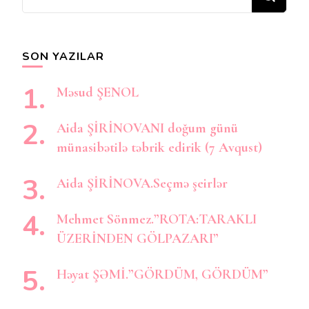
şey
axtarırsınız?
SON YAZILAR
Məsud ŞENOL
Aida ŞİRİNOVANI doğum günü
münasibətilə təbrik edirik (7 Avqust)
Aida ŞİRİNOVA.Seçmə şeirlər
Mehmet Sönmez.”ROTA:TARAKLI
ÜZERİNDEN GÖLPAZARI”
Həyat ŞƏMİ.”GÖRDÜM, GÖRDÜM”