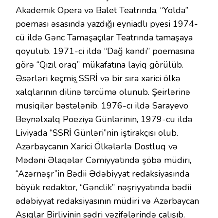
Akademik Opera və Balet Teatrında, “Yolda”
poeması əsasında yazdığı eyniadlı pyesi 1974-
cü ildə Gənc Tamaşaçılar Teatrında tamaşaya
qoyulub. 1971-ci ildə “Dağ kəndi” poemasına
görə “Qızıl oraq” mükafatına layiq görülüb.
Əsərləri keçmiş̧ SSRİ və bir sıra xarici ölkə
xalqlarının dilinə tərcümə olunub. Şeirlərinə
musiqilər bəstələnib. 1976-cı ildə Sarayevo
Beynəlxalq Poeziya Günlərinin, 1979-cu ildə
Liviyada “SSRİ Günləri”nin iştirakçısı olub.
Azərbaycanın Xarici Ölkələrlə Dostluq və
Mədəni Əlaqələr Cəmiyyətində şöbə müdiri,
“Azərnəşr”in Bədii Ədəbiyyat redaksiyasında
böyük redaktor, “Gənclik” nəşriyyatında bədii
ədəbiyyat redaksiyasının müdiri və Azərbaycan
Aşıqlar Birliyinin sədri vəzifələrində çalışıb.