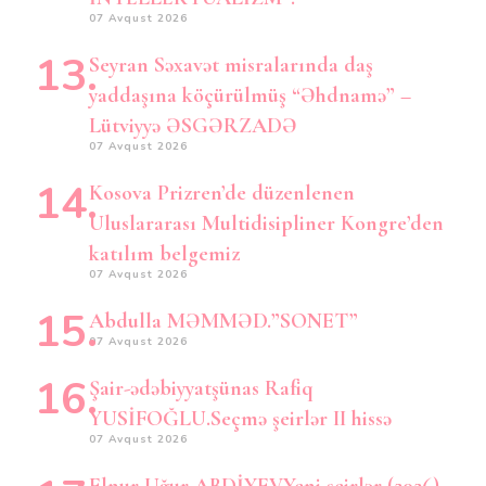
07 Avqust 2026
Seyran Səxavət misralarında daş
yaddaşına köçürülmüş “Əhdnamə” –
Lütviyyə ƏSGƏRZADƏ
07 Avqust 2026
Kosova Prizren’de düzenlenen
Uluslararası Multidisipliner Kongre’den
katılım belgemiz
07 Avqust 2026
Abdulla MƏMMƏD.”SONET”
07 Avqust 2026
Şair-ədəbiyyatşünas Rafiq
YUSİFOĞLU.Seçmə şeirlər II hissə
07 Avqust 2026
Elnur Uğur ABDİYEV.Yeni şeirlər (2026)