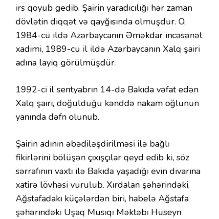
irs qoyub gedib. Şairin yaradıcılığı hər zaman
dövlətin diqqət və qayğısında olmuşdur. O,
1984-cü ildə Azərbaycanın Əməkdar incəsənət
xadimi, 1989-cu il ildə Azərbaycanın Xalq şairi
adına layiq görülmüşdür.
1992-ci il sentyabrın 14-də Bakıda vəfat edən
Xalq şairi, doğulduğu kənddə nakam oğlunun
yanında dəfn olunub.
Şairin adının əbədiləşdirilməsi ilə bağlı
fikirlərini bölüşən çıxışçılar qeyd edib ki, söz
sərrafının vaxtı ilə Bakıda yaşadığı evin divarına
xatirə lövhəsi vurulub. Xırdalan şəhərindəki,
Ağstafadakı küçələrdən biri, habelə Ağstafa
şəhərindəki Uşaq Musiqi Məktəbi Hüseyn