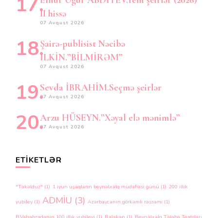
II hissə
07 Avqust 2026
Şairə-publisist Nəcibə
İLKİN.”BİLMİRƏM”
07 Avqust 2026
Sevda İBRAHİM.Seçmə şeirlər
07 Avqust 2026
Arzu HÜSEYN.”Xəyal elə mənimlə”
07 Avqust 2026
ETIKETLƏR
"Təkəlduz"
(1)
1 iyun uşaqların beynəlxalq müdafiəsi günü
(1)
200 illik
ADMİU
(3)
yubiley
(1)
Azərbaycanın görkəmli rəssamı
(1)
B.Vahabzadənin 100 illik yubileyi
(1)
Balakən
(1)
Beynəlxalq Tələbə Teatrları