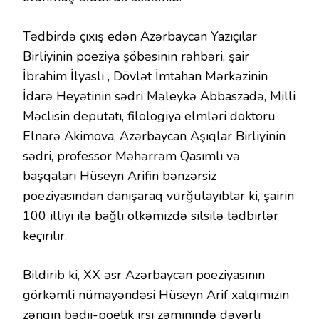
Tədbirdə çıxış edən Azərbaycan Yazıçılar
Birliyinin poeziya şöbəsinin rəhbəri, şair
İbrahim İlyaslı , Dövlət İmtahan Mərkəzinin
İdarə Heyətinin sədri Məleykə Abbaszadə, Milli
Məclisin deputatı, filologiya elmləri doktoru
Elnarə Akimova, Azərbaycan Aşıqlar Birliyinin
sədri, professor Məhərrəm Qasımlı və
başqaları Hüseyn Arifin bənzərsiz
poeziyasından danışaraq vurğulayıblar ki, şairin
100 illiyi ilə bağlı ölkəmizdə silsilə tədbirlər
keçirilir.
Bildirib ki, XX əsr Azərbaycan poeziyasının
görkəmli nümayəndəsi Hüseyn Arif xalqımızın
zəngin bədii-poetik irsi zəminində dəyərli