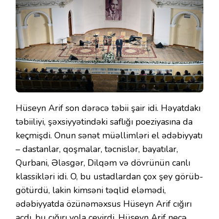
Hüseyn Arif son dərəcə təbii şair idi. Həyatdakı
təbiiliyi, şəxsiyyətindəki saflığı poeziyasına da
keçmişdi. Onun sənət müəllimləri el ədəbiyyatı
– dastanlar, qoşmalar, təcnislər, bayatılar,
Qurbani, Ələsgər, Dilqəm və dövrünün canlı
klassikləri idi. O, bu ustadlardan çox şey görüb-
götürdü, lakin kimsəni təqlid eləmədi,
ədəbiyyatda özünəməxsus Hüseyn Arif cığırı
açdı, bu cığırı yola çevirdi. Hüseyn Arif neçə