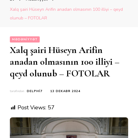
Xalq şairi Hüseyn Arifin anadan olmasının 100 illiyi – qeyd
olunub – FOTOLAR
MƏDƏNIYYƏT
Xalq şairi Hüseyn Arifin
anadan olmasının 100 illiyi –
qeyd olunub – FOTOLAR
tərəfindən
DELPHI7
13 DEKABR 2024
Post Views:
57