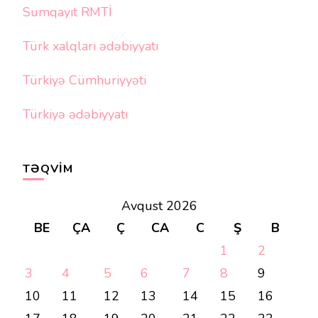
Sumqayıt RMTİ
Türk xalqları ədəbiyyatı
Türkiyə Cümhuriyyəti
Türkiyə ədəbiyyatı
TƏQVIM
Avqust 2026
BE
ÇA
Ç
CA
C
Ş
B
1
2
3
4
5
6
7
8
9
10
11
12
13
14
15
16