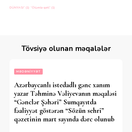
DÜNYASI”
(1)
“Ölümlə qətl”
(1)
Tövsiyə olunan məqalələr
MƏDƏNIYYƏT
Azərbaycanlı istedadlı gənc xanım
yazar Təhminə Vəliyevanın məqaləsi
“Gənclər Şəhəri” Sumqayıtda
fəaliyyət göstərən “Sözün sehri”
qəzetinin mart sayında dərc olunub