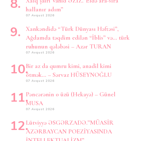
Xalq şairi Vahid ƏZİZ.”Eldə ara-sıra
hallanır adım”
07 Avqust 2026
Xankəndidə “Türk Dünyası Həftəsi”,
Ağdamda təqdim edilən “İblis” və… türk
ruhunun qələbəsi – Azər TURAN
07 Avqust 2026
Bir az da qumru kimi, anadil kimi
ötmək… – Sərvaz HÜSEYNOĞLU
07 Avqust 2026
Pəncərənin o üzü (Hekayə) – Günel
MUSA
07 Avqust 2026
Lütviyyə ƏSGƏRZADƏ.”MÜASİR
AZƏRBAYCAN POEZİYASINDA
İNTELLEKTUALİZM”.