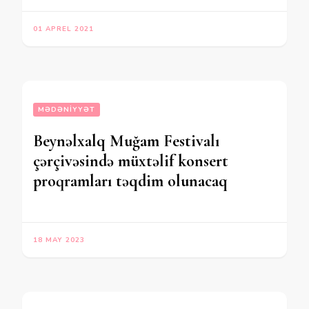
01 APREL 2021
MƏDƏNIYYƏT
Beynəlxalq Muğam Festivalı
çərçivəsində müxtəlif konsert
proqramları təqdim olunacaq
18 MAY 2023