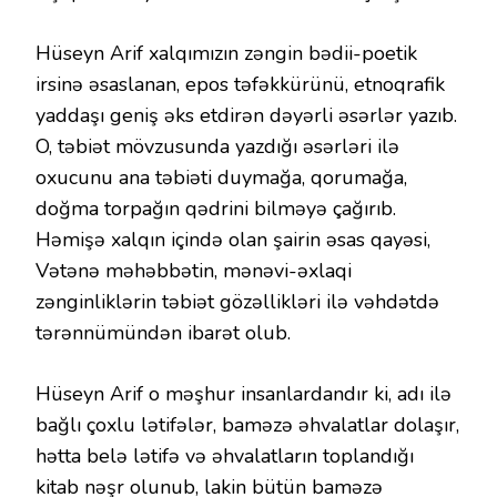
Hüseyn Arif xalqımızın zəngin bədii-poetik
irsinə əsaslanan, epos təfəkkürünü, etnoqrafik
yaddaşı geniş əks etdirən dəyərli əsərlər yazıb.
O, təbiət mövzusunda yazdığı əsərləri ilə
oxucunu ana təbiəti duymağa, qorumağa,
doğma torpağın qədrini bilməyə çağırıb.
Həmişə xalqın içində olan şairin əsas qayəsi,
Vətənə məhəbbətin, mənəvi-əxlaqi
zənginliklərin təbiət gözəllikləri ilə vəhdətdə
tərənnümündən ibarət olub.
Hüseyn Arif o məşhur insanlardandır ki, adı ilə
bağlı çoxlu lətifələr, baməzə əhvalatlar dolaşır,
hətta belə lətifə və əhvalatların toplandığı
kitab nəşr olunub, lakin bütün baməzə