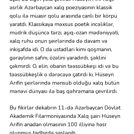
əsrlik Azərbaycan xalq poeziyasının klassik
qolu ilə müasir qolu arasında canlı bir körpü
yaratdı. Klassikaya məxsus poetik incəliklər,
müdrik düşüncə tərzi, aşıq-ozan mədəniyyəti,
xalq ruhu onun şeirlərində də davam və
inkişafda idi. O da ustadları kimi qoşmanın,
gəraylının safını, özəlini yaradırdı, şəklini
çəkmirdi. O, elin, obanın təəssübkeşi idi və bu
təəssübkeşlik o dərəcəyə çatırdı ki, Hüseyn
Arifin şeirlərində mənsub olduğu xalq bütün
mənəvi dünyası ilə baş qəhrəmana çevrilirdi.
Bu fikirlər dekabrın 11-də Azərbaycan Dövlət
Akademik Filarmoniyasında Xalq şairi Hüseyn
Arifin anadan olmasının 100 illiyinə həsr
olunmuş tədbirdə səslənib.