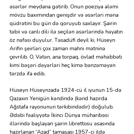
əsərlər meydana gətirib. Onun poeziya aləmi
mövzu baxımından genişdir və əsərləri məna
qüdrətini bu gün də qoruyub saxlayır. Şairin
təbii və canlı dili ilə seçilən əsərlərində həyatın
öz nəfəsi duyulur. Təsadüfi deyil ki, Hüseyn
Arifin şeirləri çox zaman mahnı mətninə
çevrilib. O, Vətən, ana torpaq, övlad məhəbbəti
kimi bəşəri dəyərləri heç kimə bənzəməyən
tərzdə ifa edib.
Hüseyn Hüseynzadə 1924-cü il iyunun 15-də
Qazaxın Yenigün kəndində (kənd hazırda
Ağstafa rayonunun tərkibindədir) doğulub.
Ədəbi fəaliyyətə İkinci Dünya müharibəsi
illərində başlayan şairin librettosu əsasında
hazırlanan “Azad” tamaşası 1957-ci ildə