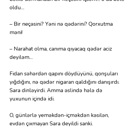
oldu…
– Bir neçəsini? Yəni nə qədərini? Qorxutma
məni!
– Narahat olma, canıma qıyacaq qədər aciz
deyiləm…
Fidan səhərdən qapını döydüyünü, qonşuları
yığdığını, nə qədər nigaran qaldığını danışırdı.
Sara dinləyirdi. Amma əslində hələ də
yuxunun içində idi.
O, günlərlə yeməkdən-içməkdən kəsilən,
evdən çıxmayan Sara deyildi sanki.