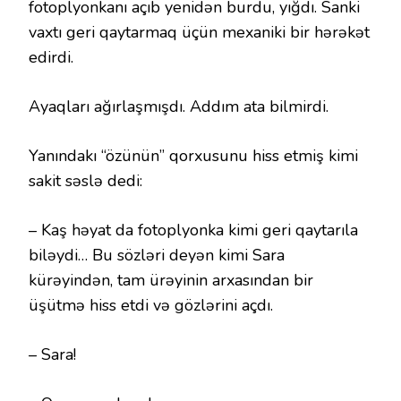
fotoplyonkanı açıb yenidən burdu, yığdı. Sanki
vaxtı geri qaytarmaq üçün mexaniki bir hərəkət
edirdi.
Ayaqları ağırlaşmışdı. Addım ata bilmirdi.
Yanındakı “özünün” qorxusunu hiss etmiş kimi
sakit səslə dedi:
– Kaş həyat da fotoplyonka kimi geri qaytarıla
biləydi… Bu sözləri deyən kimi Sara
kürəyindən, tam ürəyinin arxasından bir
üşütmə hiss etdi və gözlərini açdı.
– Sara!