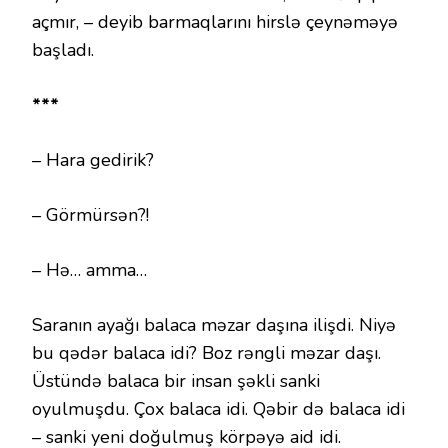
açmır, – deyib barmaqlarını hirslə çeynəməyə
başladı.
***
– Hara gedirik?
– Görmürsən?!
– Hə… amma…
Saranın ayağı balaca məzar daşına ilişdi. Niyə
bu qədər balaca idi? Boz rəngli məzar daşı.
Üstündə balaca bir insan şəkli sanki
oyulmuşdu. Çox balaca idi. Qəbir də balaca idi
– sanki yeni doğulmuş körpəyə aid idi.