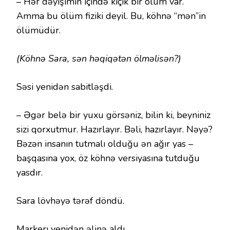
– Hər dəyişimin içində kiçik bir ölüm var.
Amma bu ölüm fiziki deyil. Bu, köhnə “mən”in
ölümüdür.
(Köhnə Sara, sən həqiqətən ölməlisən?)
Səsi yenidən sabitləşdi.
– Əgər belə bir yuxu görsəniz, bilin ki, beyniniz
sizi qorxutmur. Hazırlayır. Bəli, hazırlayır. Nəyə?
Bəzən insanın tutmalı olduğu ən ağır yas –
başqasına yox, öz köhnə versiyasına tutduğu
yasdır.
Sara lövhəyə tərəf döndü.
Markerı yenidən əlinə aldı.