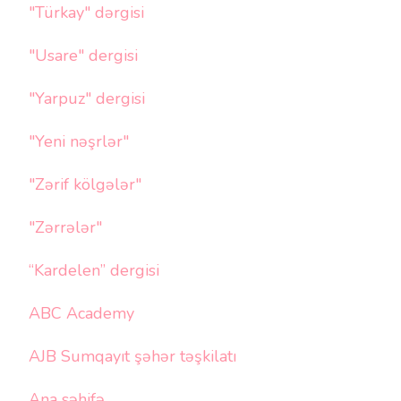
"Türkay" dərgisi
"Usare" dergisi
"Yarpuz" dergisi
"Yeni nəşrlər"
"Zərif kölgələr"
"Zərrələr"
“Kardelen” dergisi
ABC Academy
AJB Sumqayıt şəhər təşkilatı
Ana səhifə