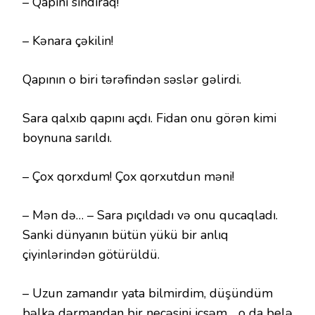
– Qapını sındıraq!
– Kənara çəkilin!
Qapının o biri tərəfindən səslər gəlirdi.
Sara qalxıb qapını açdı. Fidan onu görən kimi
boynuna sarıldı.
– Çox qorxdum! Çox qorxutdun məni!
– Mən də… – Sara pıçıldadı və onu qucaqladı.
Sanki dünyanın bütün yükü bir anlıq
çiyinlərindən götürüldü.
– Uzun zamandır yata bilmirdim, düşündüm
bəlkə dərmandan bir neçəsini içsəm… o da belə