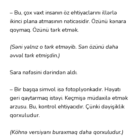
– Bu, çox vaxt insanın öz ehtiyaclarını illərlə
ikinci plana atmasının nəticəsidir. Özünü kənara
qoymaq. Özünü tərk etmək.
(Səni yalnız o tərk etməyib. Sən özünü daha
əvvəl tərk etmişdin.)
Sara nəfəsini dərindən aldı.
– Bir başqa simvol isə fotoplyonkadır. Həyatı
geri qaytarmaq istəyi. Keçmişə müdaxilə etmək
arzusu. Bu, kontrol ehtiyacıdır. Çünki dəyişiklik
qorxuludur.
(Köhnə versiyanı buraxmaq daha qorxuludur.)