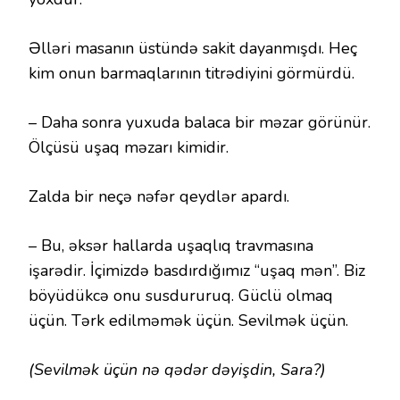
Əlləri masanın üstündə sakit dayanmışdı. Heç
kim onun barmaqlarının titrədiyini görmürdü.
– Daha sonra yuxuda balaca bir məzar görünür.
Ölçüsü uşaq məzarı kimidir.
Zalda bir neçə nəfər qeydlər apardı.
– Bu, əksər hallarda uşaqlıq travmasına
işarədir. İçimizdə basdırdığımız “uşaq mən”. Biz
böyüdükcə onu susdururuq. Güclü olmaq
üçün. Tərk edilməmək üçün. Sevilmək üçün.
(Sevilmək üçün nə qədər dəyişdin, Sara?)