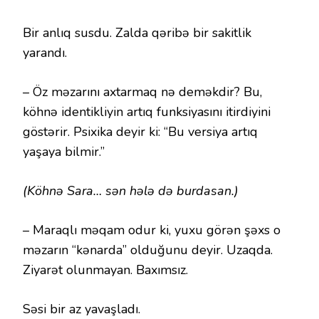
Bir anlıq susdu. Zalda qəribə bir sakitlik
yarandı.
– Öz məzarını axtarmaq nə deməkdir? Bu,
köhnə identikliyin artıq funksiyasını itirdiyini
göstərir. Psixika deyir ki: “Bu versiya artıq
yaşaya bilmir.”
(Köhnə Sara… sən hələ də burdasan.)
– Maraqlı məqam odur ki, yuxu görən şəxs o
məzarın “kənarda” olduğunu deyir. Uzaqda.
Ziyarət olunmayan. Baxımsız.
Səsi bir az yavaşladı.