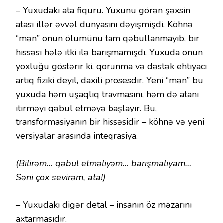
– Yuxudakı ata fiquru. Yuxunu görən şəxsin
atası illər əvvəl dünyasını dəyişmişdi. Köhnə
“mən” onun ölümünü tam qəbullanmayıb, bir
hissəsi hələ itki ilə barışmamışdı. Yuxuda onun
yoxluğu göstərir ki, qorunma və dəstək ehtiyacı
artıq fiziki deyil, daxili prosesdir. Yeni “mən” bu
yuxuda həm uşaqlıq travmasını, həm də atanı
itirməyi qəbul etməyə başlayır. Bu,
transformasiyanın bir hissəsidir – köhnə və yeni
versiyalar arasında inteqrasiya.
(Bilirəm… qəbul etməliyəm… barışmalıyam…
Səni çox sevirəm, ata!)
– Yuxudakı digər detal – insanın öz məzarını
axtarmasıdır.