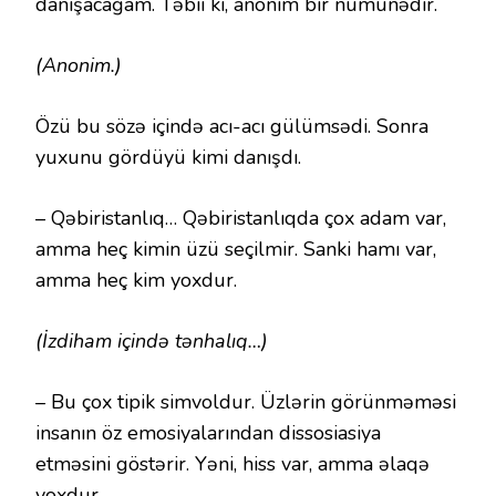
danışacağam. Təbii ki, anonim bir nümunədir.
(Anonim.)
Özü bu sözə içində acı-acı gülümsədi. Sonra
yuxunu gördüyü kimi danışdı.
– Qəbiristanlıq… Qəbiristanlıqda çox adam var,
amma heç kimin üzü seçilmir. Sanki hamı var,
amma heç kim yoxdur.
(İzdiham içində tənhalıq…)
– Bu çox tipik simvoldur. Üzlərin görünməməsi
insanın öz emosiyalarından dissosiasiya
etməsini göstərir. Yəni, hiss var, amma əlaqə
yoxdur.