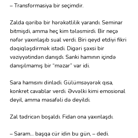
– Transformasiya bir seçimdir.
Zalda qəribə bir hərəkətlilik yarandı. Seminar
bitmişdi, amma heç kim tələsmirdi. Bir neçə
nəfər yaxınlaşıb sual verdi. Biri qeyd etdiyi fikri
dəqiqləşdirmək istədi. Digəri şəxsi bir
vəziyyətindən danışdı. Sanki hamının içində
danışılmamış bir “məzar” var idi.
Sara hamısını dinlədi. Gülümsəyərək qısa,
konkret cavablar verdi. Əvvəlki kimi emosional
deyil, amma məsafəli də deyildi.
Zal tədricən boşaldı. Fidan ona yaxınlaşdı.
– Saram… başqa cür idin bu gün, – dedi.