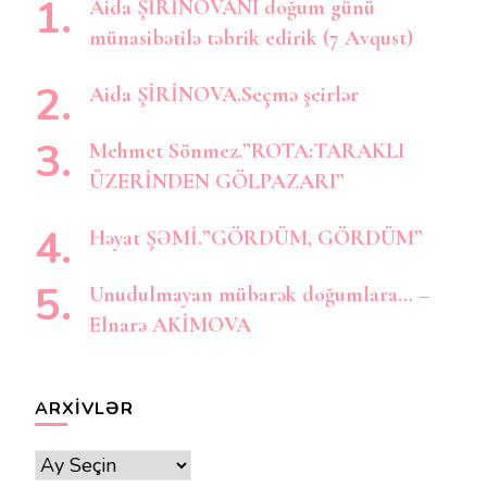
Aida ŞİRİNOVANI doğum günü
münasibətilə təbrik edirik (7 Avqust)
Aida ŞİRİNOVA.Seçmə şeirlər
Mehmet Sönmez.”ROTA:TARAKLI
ÜZERİNDEN GÖLPAZARI”
Həyat ŞƏMİ.”GÖRDÜM, GÖRDÜM”
Unudulmayan mübarək doğumlara… –
Elnarə AKİMOVA
ARXIVLƏR
Arxivlər