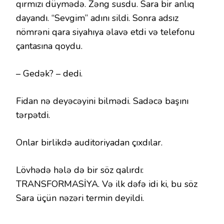
qırmızı düymədə. Zəng susdu. Sara bir anlıq
dayandı. “Sevgim” adını sildi. Sonra adsız
nömrəni qara siyahıya əlavə etdi və telefonu
çantasına qoydu.
– Gedək? – dedi.
Fidan nə deyəcəyini bilmədi. Sadəcə başını
tərpətdi.
Onlar birlikdə auditoriyadan çıxdılar.
Lövhədə hələ də bir söz qalırdı:
TRANSFORMASİYA. Və ilk dəfə idi ki, bu söz
Sara üçün nəzəri termin deyildi.