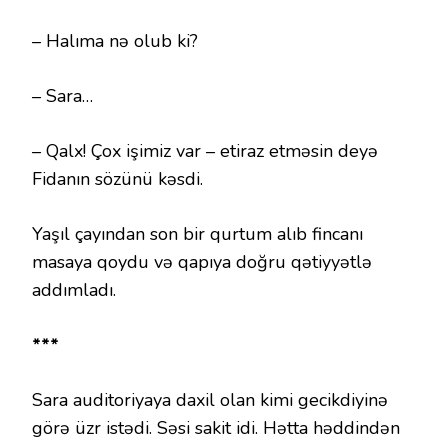
– Halıma nə olub ki?
– Sara…
– Qalx! Çox işimiz var – etiraz etməsin deyə
Fidanın sözünü kəsdi.
Yaşıl çayından son bir qurtum alıb fincanı
masaya qoydu və qapıya doğru qətiyyətlə
addımladı.
***
Sara auditoriyaya daxil olan kimi gecikdiyinə
görə üzr istədi. Səsi sakit idi. Hətta həddindən