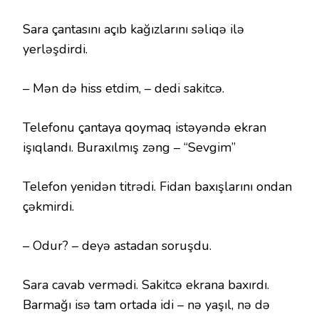
Sara çantasını açıb kağızlarını səliqə ilə
yerləşdirdi.
– Mən də hiss etdim, – dedi sakitcə.
Telefonu çantaya qoymaq istəyəndə ekran
işıqlandı. Buraxılmış zəng – “Sevgim”
Telefon yenidən titrədi. Fidan baxışlarını ondan
çəkmirdi.
– Odur? – deyə astadan soruşdu.
Sara cavab vermədi. Sakitcə ekrana baxırdı.
Barmağı isə tam ortada idi – nə yaşıl, nə də