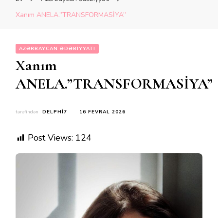
Xanım ANELA.”TRANSFORMASİYA”
AZƏRBAYCAN ƏDƏBIYYATI
Xanım
ANELA.”TRANSFORMASİYA”
tərəfindən
DELPHI7
16 FEVRAL 2026
Post Views:
124