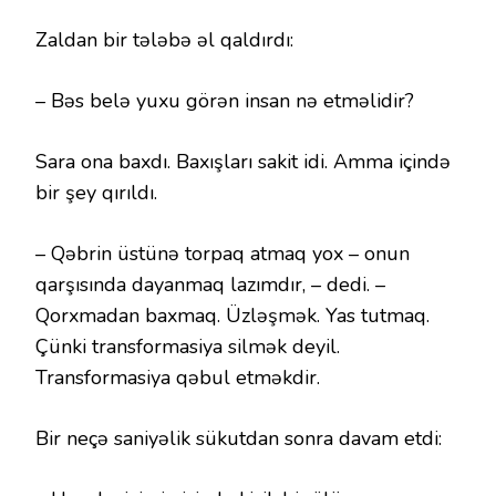
Zaldan bir tələbə əl qaldırdı:
– Bəs belə yuxu görən insan nə etməlidir?
Sara ona baxdı. Baxışları sakit idi. Amma içində
bir şey qırıldı.
– Qəbrin üstünə torpaq atmaq yox – onun
qarşısında dayanmaq lazımdır, – dedi. –
Qorxmadan baxmaq. Üzləşmək. Yas tutmaq.
Çünki transformasiya silmək deyil.
Transformasiya qəbul etməkdir.
Bir neçə saniyəlik sükutdan sonra davam etdi: