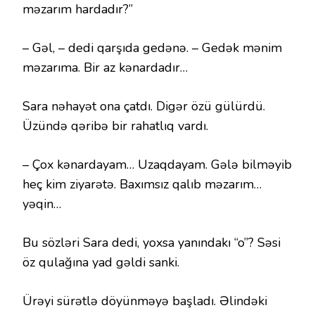
məzarım hardadır?”
– Gəl, – dedi qarşıda gedənə. – Gedək mənim
məzarıma. Bir az kənardadır…
Sara nəhayət ona çatdı. Digər özü gülürdü.
Üzündə qəribə bir rahatlıq vardı.
– Çox kənardayam… Uzaqdayam. Gələ bilməyib
heç kim ziyarətə. Baxımsız qalıb məzarım…
yəqin…
Bu sözləri Sara dedi, yoxsa yanındakı “o”? Səsi
öz qulağına yad gəldi sanki.
Ürəyi sürətlə döyünməyə başladı. Əlindəki