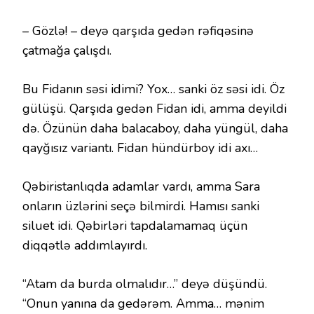
– Gözlə! – deyə qarşıda gedən rəfiqəsinə
çatmağa çalışdı.
Bu Fidanın səsi idimi? Yox… sanki öz səsi idi. Öz
gülüşü. Qarşıda gedən Fidan idi, amma deyildi
də. Özünün daha balacaboy, daha yüngül, daha
qayğısız variantı. Fidan hündürboy idi axı…
Qəbiristanlıqda adamlar vardı, amma Sara
onların üzlərini seçə bilmirdi. Hamısı sanki
siluet idi. Qəbirləri tapdalamamaq üçün
diqqətlə addımlayırdı.
“Atam da burda olmalıdır…” deyə düşündü.
“Onun yanına da gedərəm. Amma… mənim