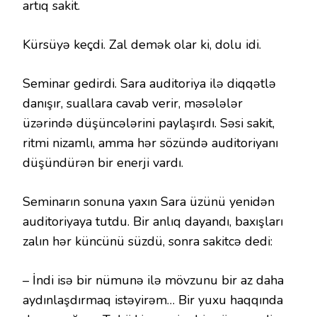
artıq sakit.
Kürsüyə keçdi. Zal demək olar ki, dolu idi.
Seminar gedirdi. Sara auditoriya ilə diqqətlə
danışır, suallara cavab verir, məsələlər
üzərində düşüncələrini paylaşırdı. Səsi sakit,
ritmi nizamlı, amma hər sözündə auditoriyanı
düşündürən bir enerji vardı.
Seminarın sonuna yaxın Sara üzünü yenidən
auditoriyaya tutdu. Bir anlıq dayandı, baxışları
zalın hər küncünü süzdü, sonra sakitcə dedi:
– İndi isə bir nümunə ilə mövzunu bir az daha
aydınlaşdırmaq istəyirəm… Bir yuxu haqqında