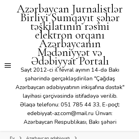
Mədəniyyət və Ədəbiyyat
Azərbaycan Jurnalistlər
Portalı
Birliyi Sumqayıt şəhər
təşkilatının rəsmi
elektron orqanı
Azərbaycanın
Mədəniyyət və
Ədəbiyyat Portalı
Sayt 2012-ci il fevral ayının 14-də Bakı
şəhərində gerçəkləşdirilən "Çağdaş
Azərbaycan ədəbiyyatının inkişafına dəstək"
layihəsi çərçivəsində istifadəyə verilib.
Əlaqə telefonu: 051 785 44 33, E-poçt:
edebiyyat-az.com@mail.ru Ünvan:
Azərbaycan Respublikası, Bakı şəhəri
Ev
Azərbaycan ədəbiyyatı