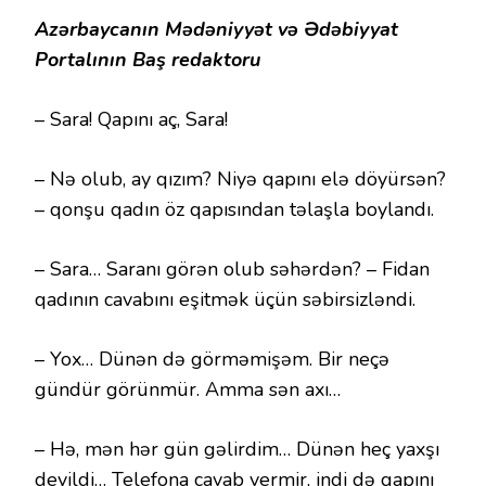
Azərbaycanın Mədəniyyət və Ədəbiyyat
Portalının Baş redaktoru
– Sara! Qapını aç, Sara!
– Nə olub, ay qızım? Niyə qapını elə döyürsən?
– qonşu qadın öz qapısından təlaşla boylandı.
– Sara… Saranı görən olub səhərdən? – Fidan
qadının cavabını eşitmək üçün səbirsizləndi.
– Yox… Dünən də görməmişəm. Bir neçə
gündür görünmür. Amma sən axı…
– Hə, mən hər gün gəlirdim… Dünən heç yaxşı
deyildi… Telefona cavab vermir, indi də qapını