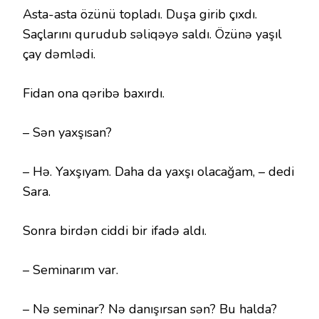
Asta-asta özünü topladı. Duşa girib çıxdı.
Saçlarını qurudub səliqəyə saldı. Özünə yaşıl
çay dəmlədi.
Fidan ona qəribə baxırdı.
– Sən yaxşısan?
– Hə. Yaxşıyam. Daha da yaxşı olacağam, – dedi
Sara.
Sonra birdən ciddi bir ifadə aldı.
– Seminarım var.
– Nə seminar? Nə danışırsan sən? Bu halda?