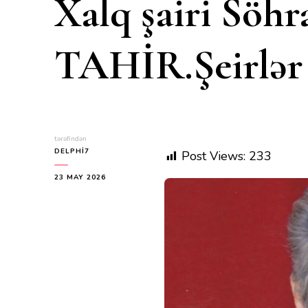
Xalq şairi Söhr
TAHİR.Şeirlə
tərəfindən
DELPHI7
Post Views:
233
23 MAY 2026