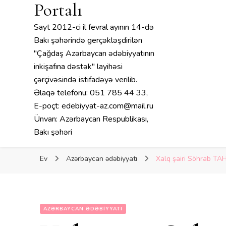
Portalı
Sayt 2012-ci il fevral ayının 14-də
Bakı şəhərində gerçəkləşdirilən
"Çağdaş Azərbaycan ədəbiyyatının
inkişafına dəstək" layihəsi
çərçivəsində istifadəyə verilib.
Əlaqə telefonu: 051 785 44 33,
E-poçt: edebiyyat-az.com@mail.ru
Ünvan: Azərbaycan Respublikası,
Bakı şəhəri
Ev
Azərbaycan ədəbiyyatı
Xalq şairi Söhrab TAH
AZƏRBAYCAN ƏDƏBIYYATI