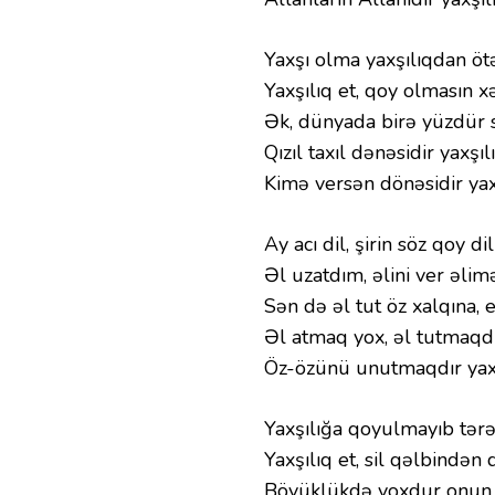
Yaxşı olma yaxşılıqdan ötə
Yaxşılıq et, qoy olmasın x
Ək, dünyada birə yüzdür 
Qızıl taxıl dənəsidir yaxşılı
Kimə versən dönəsidir yaxş
Ay acı dil, şirin söz qoy dil
Əl uzatdım, əlini ver əlim
Sən də əl tut öz xalqına, e
Əl atmaq yox, əl tutmaqdır
Öz-özünü unutmaqdır yaxş
Yaxşılığa qoyulmayıb tərəz
Yaxşılıq et, sil qəlbindən 
Böyüklükdə yoxdur onun 