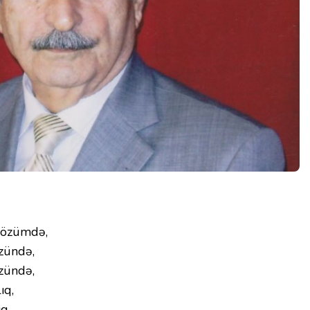
 gözümdə,
özündə,
özündə,
ıq,
ıq.