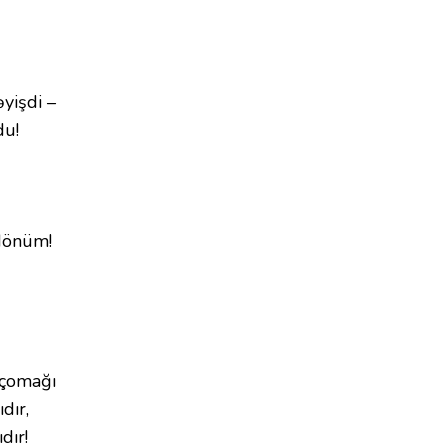
yişdi –
du!
dönüm!
 çomağı
dır,
dır!