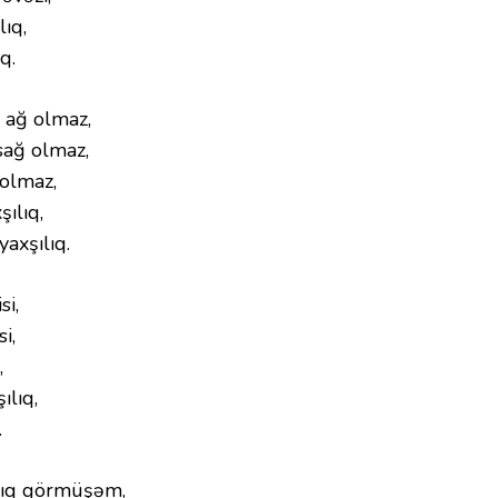
lıq,
q.
n ağ olmaz,
sağ olmaz,
 olmaz,
şılıq,
yaxşılıq.
si,
i,
,
ılıq,
.
lıq görmüşəm,