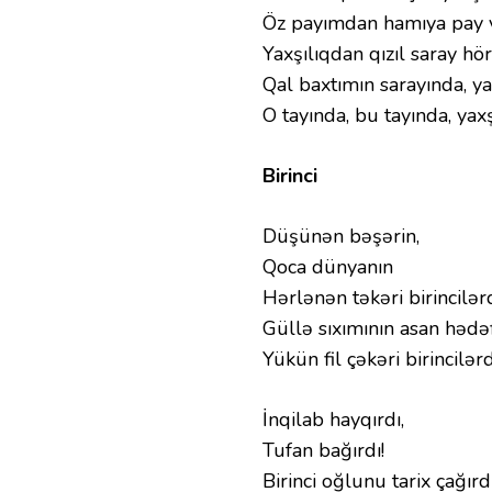
Öz payımdan hamıya pay 
Yaxşılıqdan qızıl saray h
Qal baxtımın sarayında, yax
O tayında, bu tayında, yaxş
Birinci
Düşünən bəşərin,
Qoca dünyanın
Hərlənən təkəri birincilərd
Güllə sıxımının asan hədəf
Yükün fil çəkəri birincilərd
İnqilab hayqırdı,
Tufan bağırdı!
Birinci oğlunu tarix çağırdı