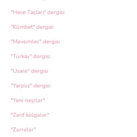
"Hece Taşları" dergisi
"Kümbet" dergisi
"Mevsimler" dergisi
"Türkay" dərgisi
"Usare" dergisi
"Yarpuz" dergisi
"Yeni nəşrlər"
"Zərif kölgələr"
"Zərrələr"