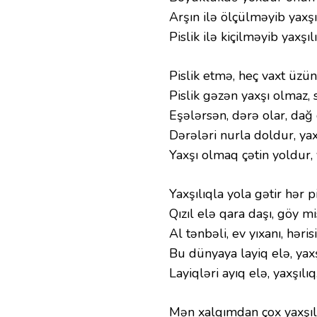
Arşın ilə ölçülməyib yaxşı
Pislik ilə kiçilməyib yaxşılı
Pislik etmə, heç vaxt üzü
Pislik gəzən yaxşı olmaz, 
Eşələrsən, dərə olar, dağ
Dərələri nurla doldur, yax
Yaxşı olmaq çətin yoldur, 
Yaxşılıqla yola gətir hər pi
Qızıl elə qara daşı, göy mis
Al tənbəli, ev yıxanı, hərisi
Bu dünyaya layiq elə, yaxş
Layiqləri ayıq elə, yaxşılıq
Mən xalqımdan çox yaxşı