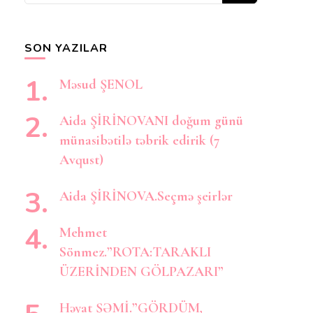
axtarırsınız?
SON YAZILAR
Məsud ŞENOL
Aida ŞİRİNOVANI doğum günü
münasibətilə təbrik edirik (7
Avqust)
Aida ŞİRİNOVA.Seçmə şeirlər
Mehmet
Sönmez.”ROTA:TARAKLI
ÜZERİNDEN GÖLPAZARI”
Həyat ŞƏMİ.”GÖRDÜM,