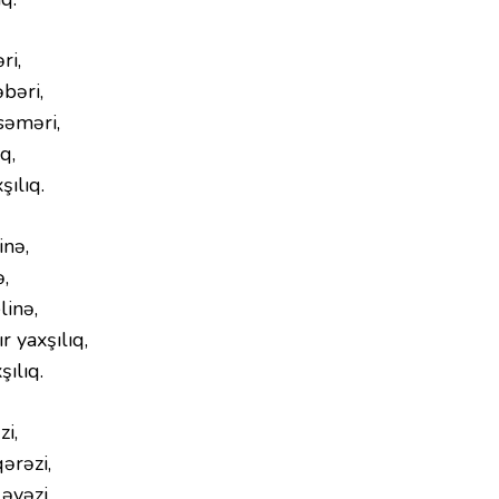
ri,
əbəri,
səməri,
q,
ılıq.
inə,
ə,
linə,
 yaxşılıq,
ılıq.
i,
qərəzi,
əvəzi,