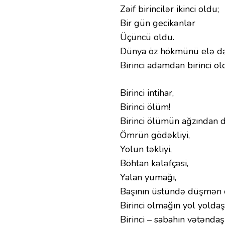
Zəif birincilər ikinci oldu;
Bir gün gecikənlər
Üçüncü oldu.
Dünya öz hökmünü elə də
Birinci adamdan birinci ol
Birinci intihar,
Birinci ölüm!
Birinci ölümün ağzından 
Ömrün gödəkliyi,
Yolun təkliyi,
Böhtan kələfçəsi,
Yalan yumağı,
Başının üstündə düşmən
Birinci olmağın yol yoldaşı
Birinci – sabahın vətəndaşı