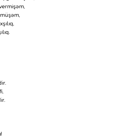
vermişəm,
örmüşəm,
şılıq,
ılıq.
ir.
i,
ir.
!