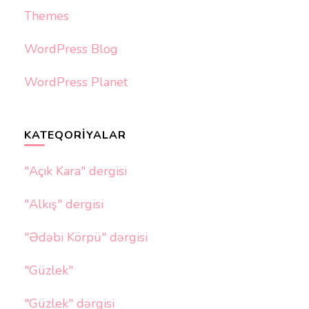
Themes
WordPress Blog
WordPress Planet
KATEQORIYALAR
"Açık Kara" dergisi
"Alkış" dergisi
"Ədəbi Körpü" dərgisi
"Güzlek"
"Güzlek" dərgisi