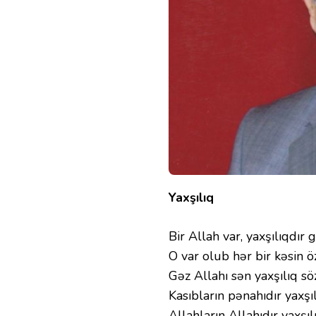
Yaxşılıq
Bir Allah var, yaxşılıqdır
O var olub hər bir kəsin 
Gəz Allahı sən yaxşılıq s
Kasıbların pənahıdır yaxşıl
Allahların Allahıdır yaxşıl