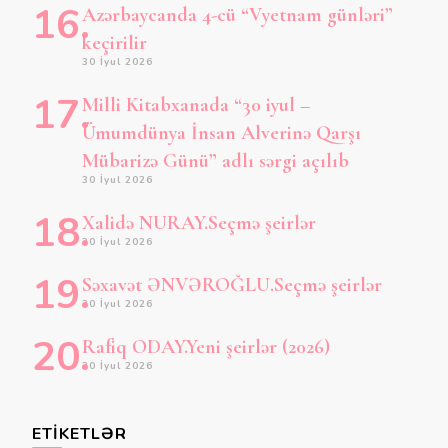
Azərbaycanda 4-cü “Vyetnam günləri”
keçirilir
30 İyul 2026
Milli Kitabxanada “30 iyul –
Ümumdünya İnsan Alverinə Qarşı
Mübarizə Günü” adlı sərgi açılıb
30 İyul 2026
Xalidə NURAY.Seçmə şeirlər
30 İyul 2026
Səxavət ƏNVƏROĞLU.Seçmə şeirlər
30 İyul 2026
Rafiq ODAY.Yeni şeirlər (2026)
30 İyul 2026
ETIKETLƏR