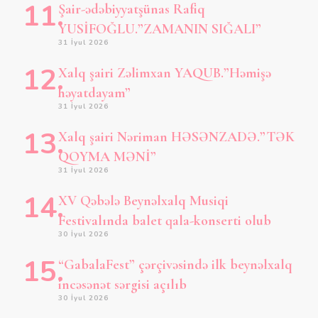
Şair-ədəbiyyatşünas Rafiq
YUSİFOĞLU.”ZAMANIN SIĞALI”
31 İyul 2026
Xalq şairi Zəlimxan YAQUB.”Həmişə
həyatdayam”
31 İyul 2026
Xalq şairi Nəriman HƏSƏNZADƏ.”TƏK
QOYMA MƏNİ”
31 İyul 2026
XV Qəbələ Beynəlxalq Musiqi
Festivalında balet qala-konserti olub
30 İyul 2026
“GabalaFest” çərçivəsində ilk beynəlxalq
incəsənət sərgisi açılıb
30 İyul 2026