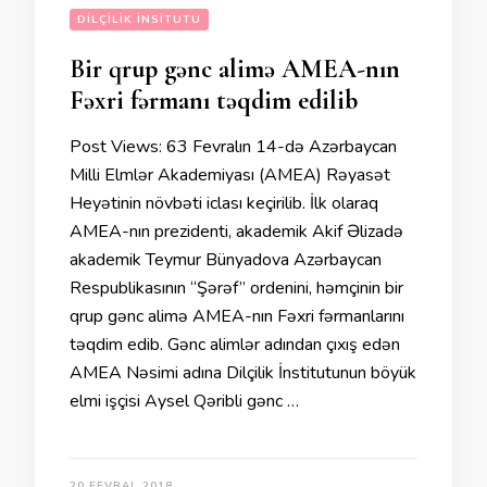
DILÇILIK İNSITUTU
Bir qrup gənc alimə AMEA-nın
Fəxri fərmanı təqdim edilib
Post Views: 63 Fevralın 14-də Azərbaycan
Milli Elmlər Akademiyası (AMEA) Rəyasət
Heyətinin növbəti iclası keçirilib. İlk olaraq
AMEA-nın prezidenti, akademik Akif Əlizadə
akademik Teymur Bünyadova Azərbaycan
Respublikasının “Şərəf” ordenini, həmçinin bir
qrup gənc alimə AMEA-nın Fəxri fərmanlarını
təqdim edib. Gənc alimlər adından çıxış edən
AMEA Nəsimi adına Dilçilik İnstitutunun böyük
elmi işçisi Aysel Qəribli gənc …
20 FEVRAL 2018