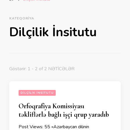
KATEQORIYA
Dilçilik İnsitutu
Göstərir: 1 - 2 of 2 NƏTİCƏLƏR
DILÇILIK İNSITUTU
Orfoqrafiya Komissiyası
təkliflərlə bağlı işçi qrup yaradıb
Post Views: 55 «Azərbaycan dilinin