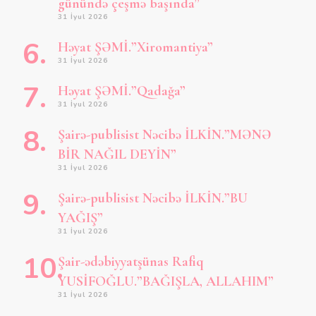
günündə çeşmə başında”
31 İyul 2026
Həyat ŞƏMİ.”Xiromantiya”
31 İyul 2026
Həyat ŞƏMİ.”Qadağa”
31 İyul 2026
Şairə-publisist Nəcibə İLKİN.”MƏNƏ
BİR NAĞIL DEYİN”
31 İyul 2026
Şairə-publisist Nəcibə İLKİN.”BU
YAĞIŞ”
31 İyul 2026
Şair-ədəbiyyatşünas Rafiq
YUSİFOĞLU.”BAĞIŞLA, ALLAHIM”
31 İyul 2026