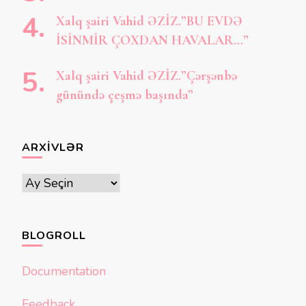
Xalq şairi Vahid ƏZİZ.”BU EVDƏ
İSİNMİR ÇOXDAN HAVALAR…”
Xalq şairi Vahid ƏZİZ.”Çərşənbə
günündə çeşmə başında”
ARXIVLƏR
Arxivlər
BLOGROLL
Documentation
Feedback