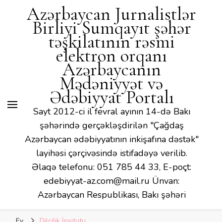
Azərbaycan Jurnalistlər
Birliyi Sumqayıt şəhər
təşkilatının rəsmi
elektron orqanı
Azərbaycanın
Mədəniyyət və
Ədəbiyyat Portalı
Sayt 2012-ci il fevral ayının 14-də Bakı
şəhərində gerçəkləşdirilən "Çağdaş
Azərbaycan ədəbiyyatının inkişafına dəstək"
layihəsi çərçivəsində istifadəyə verilib.
Əlaqə telefonu: 051 785 44 33, E-poçt:
edebiyyat-az.com@mail.ru Ünvan:
Azərbaycan Respublikası, Bakı şəhəri
Ev
Dilçilik İnsitutu