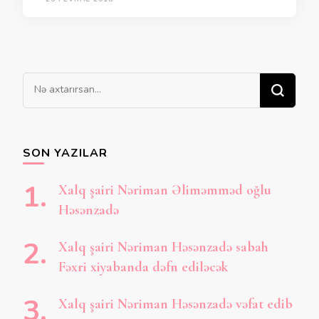
Bir
şey
axtarırsınız?
SON YAZILAR
Xalq şairi Nəriman Əliməmməd oğlu
Həsənzadə
Xalq şairi Nəriman Həsənzadə sabah
Fəxri xiyabanda dəfn ediləcək
Xalq şairi Nəriman Həsənzadə vəfat edib