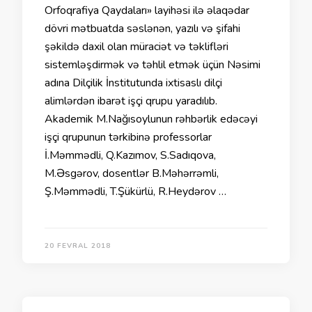
Orfoqrafiya Qaydaları» layihəsi ilə əlaqədar
dövri mətbuatda səslənən, yazılı və şifahi
şəkildə daxil olan müraciət və təklifləri
sistemləşdirmək və təhlil etmək üçün Nəsimi
adına Dilçilik İnstitutunda ixtisaslı dilçi
alimlərdən ibarət işçi qrupu yaradılıb.
Akademik M.Nağısoylunun rəhbərlik edəcəyi
işçi qrupunun tərkibinə professorlar
İ.Məmmədli, Q.Kazımov, S.Sadıqova,
M.Əsgərov, dosentlər B.Məhərrəmli,
Ş.Məmmədli, T.Şükürlü, R.Heydərov …
20 FEVRAL 2018