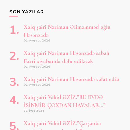
SON YAZILAR
Xalq şairi Nəriman Əliməmməd oğlu
Həsənzadə
01 Avqust 2026
Xalq şairi Nəriman Həsənzadə sabah
Fəxri xiyabanda dəfn ediləcək
01 Avqust 2026
Xalq şairi Nəriman Həsənzadə vəfat edib
01 Avqust 2026
Xalq şairi Vahid ƏZİZ.”BU EVDƏ
İSİNMİR ÇOXDAN HAVALAR…”
31 İyul 2026
Xalq şairi Vahid ƏZİZ.”Çərşənbə