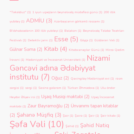
"Təkəlduz"
(1)
1 iyun uşaqların beynəlxalq müdafiəsi günü
(1)
200 illik
ADMİU
(3)
yubiley
(1)
Azərbaycanın görkəmli rəssamı
(1)
B.Vahabzadənin 100 illik yubileyi
(1)
Balakən
(1)
Beynəlxalq Tələbə Teatrları
Esse
(5)
Festivalı
(1)
Detektiv janrı
(1)
Göyçə
(1)
Güldərən Vəli
(1)
Kitab
(4)
Gülnar Səma
(2)
Kitabxanaçılar Günü
(1)
Mirzə Qədim
Nizami
İrəvani
(1)
Mədəniyyət və İncəsənət Universiteti
(1)
Gəncəvi adına Ədəbiyyat
institutu
(7)
Oğuz
(2)
Qaxingiloy Mədəniyyət evi
(1)
rəsm
sərgisi
(1)
sərgi
(1)
Səsinə gələrəm
(1)
Türkan Əhmədova
(1)
Ulu öndər
Uşaq Musiqi məktəbi
(2)
Heydər Əliyev irsi
(1)
Uşaq İncəsənət
Zaur Bayramoğlu
(2)
Ünvanımı tapan kitablar
məktəbi
(1)
Şahanə Müşfiq
(3)
(2)
Şair
(1)
Şairə
(1)
Şeir
(1)
Şeir kitabı
(1)
Şəfa Vəli
(10)
Şəhid Natiq
Şəhid
(1)