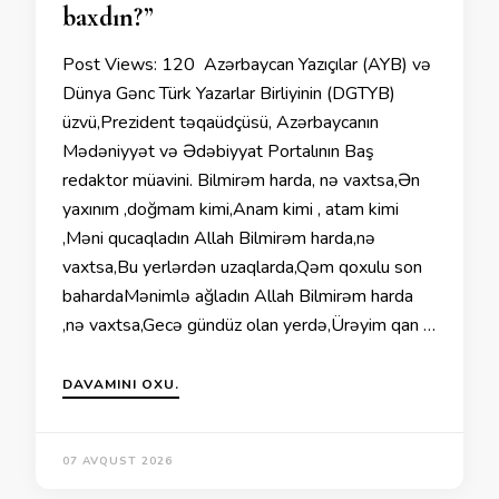
baxdın?”
Post Views: 120 Azərbaycan Yazıçılar (AYB) və
Dünya Gənc Türk Yazarlar Birliyinin (DGTYB)
üzvü,Prezident təqaüdçüsü, Azərbaycanın
Mədəniyyət və Ədəbiyyat Portalının Baş
redaktor müavini. Bilmirəm harda, nə vaxtsa,Ən
yaxınım ,doğmam kimi,Anam kimi , atam kimi
,Məni qucaqladın Allah Bilmirəm harda,nə
vaxtsa,Bu yerlərdən uzaqlarda,Qəm qoxulu son
bahardaMənimlə ağladın Allah Bilmirəm harda
,nə vaxtsa,Gecə gündüz olan yerdə,Ürəyim qan …
DAVAMINI OXU.
07 AVQUST 2026