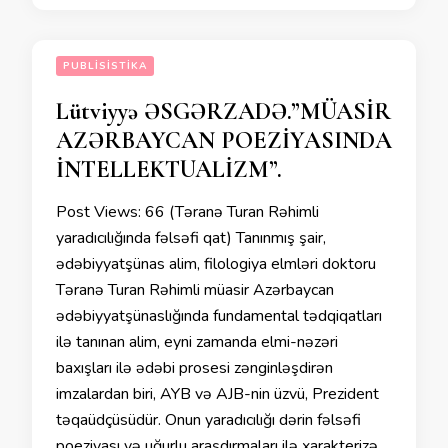
PUBLISISTIKA
Lütviyyə ƏSGƏRZADƏ.”MÜASİR
AZƏRBAYCAN POEZİYASINDA
İNTELLEKTUALİZM”.
Post Views: 66 (Təranə Turan Rəhimli
yaradıcılığında fəlsəfi qat) Tanınmış şair,
ədəbiyyatşünas alim, filologiya elmləri doktoru
Təranə Turan Rəhimli müasir Azərbaycan
ədəbiyyatşünaslığında fundamental tədqiqatları
ilə tanınan alim, eyni zamanda elmi-nəzəri
baxışları ilə ədəbi prosesi zənginləşdirən
imzalardan biri, AYB və AJB-nin üzvü, Prezident
təqaüdçüsüdür. Onun yaradıcılığı dərin fəlsəfi
poeziyası və uğurlu araşdırmaları ilə xarakterizə