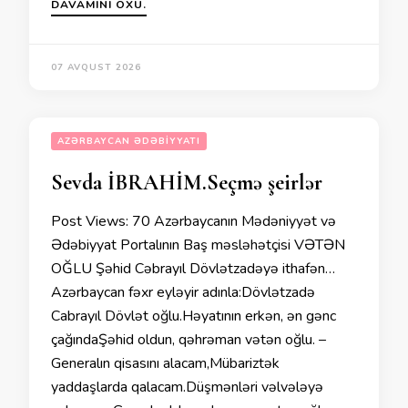
DAVAMINI OXU.
07 AVQUST 2026
AZƏRBAYCAN ƏDƏBIYYATI
Sevda İBRAHİM.Seçmə şeirlər
Post Views: 70 Azərbaycanın Mədəniyyət və
Ədəbiyyat Portalının Baş məsləhətçisi VƏTƏN
OĞLU Şəhid Cəbrayıl Dövlətzadəyə ithafən…
Azərbaycan fəxr eyləyir adınla:Dövlətzadə
Cabrayıl Dövlət oğlu.Həyatının erkən, ən gənc
çağındaŞəhid oldun, qəhrəman vətən oğlu. –
Generalın qisasını alacam,Mübariztək
yaddaşlarda qalacam.Düşmənləri vəlvələyə