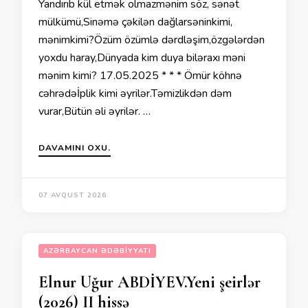
Yandırıb kül etmək olmazmənim söz, sənət
mülkümü,Sinəmə çəkilən dağlarsəninkimi,
mənimkimi?Özüm özümlə dərdləşim,özgələrdən
yoxdu haray,Dünyada kim duya biləraxı məni
mənim kimi? 17.05.2025 * * * Ömür köhnə
cəhrədəİplik kimi əyrilər.Təmizlikdən dəm
vurar,Bütün əli əyrilər. …
DAVAMINI OXU.
07 AVQUST 2026
AZƏRBAYCAN ƏDƏBIYYATI
Elnur Uğur ABDİYEV.Yeni şeirlər
(2026) II hissə