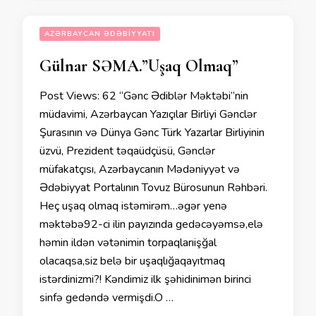
AZƏRBAYCAN ƏDƏBIYYATI
Gülnar SƏMA.”Uşaq Olmaq”
Post Views: 62 “Gənc Ədiblər Məktəbi”nin
müdavimi, Azərbaycan Yazıçılar Birliyi Gənclər
Şurasının və Dünya Gənc Türk Yazarlar Birliyinin
üzvü, Prezident təqaüdçüsü, Gənclər
müfakatçısı, Azərbaycanın Mədəniyyət və
Ədəbiyyat Portalının Tovuz Bürosunun Rəhbəri.
Heç uşaq olmaq istəmirəm…əgər yenə
məktəbə92-ci ilin payızında gedəcəyəmsə,elə
həmin ildən vətənimin torpaqlarıişğal
olacaqsa,siz belə bir uşaqlığaqayıtmaq
istərdinizmi?! Kəndimiz ilk şəhidinimən birinci
sinfə gedəndə vermişdi.O …