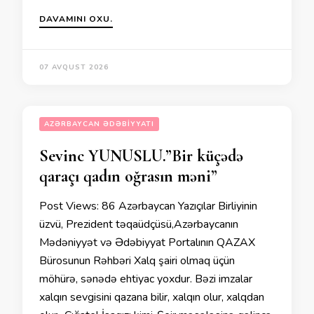
DAVAMINI OXU.
07 AVQUST 2026
AZƏRBAYCAN ƏDƏBIYYATI
Sevinc YUNUSLU.”Bir küçədə
qaraçı qadın oğrasın məni”
Post Views: 86 Azərbaycan Yazıçılar Birliyinin
üzvü, Prezident təqaüdçüsü,Azərbaycanın
Mədəniyyət və Ədəbiyyat Portalının QAZAX
Bürosunun Rəhbəri Xalq şairi olmaq üçün
möhürə, sənədə ehtiyac yoxdur. Bəzi imzalar
xalqın sevgisini qazana bilir, xalqın olur, xalqdan