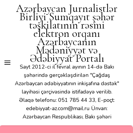
Azərbaycan Jurnalistlər
Birliyi Sumqayıt şəhər
təşkilatının rəsmi
elektron orqanı
Azərbaycanın
Mədəniyyət və
Ədəbiyyat Portalı
Sayt 2012-ci il fevral ayının 14-də Bakı
şəhərində gerçəkləşdirilən "Çağdaş
Azərbaycan ədəbiyyatının inkişafına dəstək"
layihəsi çərçivəsində istifadəyə verilib.
Əlaqə telefonu: 051 785 44 33, E-poçt:
edebiyyat-az.com@mail.ru Ünvan:
Azərbaycan Respublikası, Bakı şəhəri