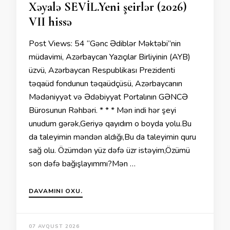
Xəyalə SEVİL.Yeni şeirlər (2026)
VII hissə
Post Views: 54 “Gənc Ədiblər Məktəbi”nin
müdavimi, Azərbaycan Yazıçılar Birliyinin (AYB)
üzvü, Azərbaycan Respublikası Prezidenti
təqaüd fondunun təqaüdçüsü, Azərbaycanın
Mədəniyyət və Ədəbiyyat Portalının GƏNCƏ
Bürosunun Rəhbəri. * * * Mən indi hər şeyi
unudum gərək,Geriyə qayıdım o boyda yolu.Bu
da taleyimin məndən aldığı,Bu da taleyimin quru
sağ olu. Özümdən yüz dəfə üzr istəyim,Özümü
son dəfə bağışlayımmı?Mən …
DAVAMINI OXU.
07 AVQUST 2026