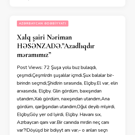
AZƏRBAYCAN ƏDƏBIYYATI
Xalq şairi Nəriman
HƏSƏNZADƏ.”Azadlıqdır
məramımız”
Post Views: 72 Şuşa yolu buz bulaqdı,
çeşmәdi.Çeşmәlәrdәn şuşalılar içmәdi.Şux balalar bir-
birindәn seçmәdi,Şәhidlәrin sırasında, Elçibәy.El var, elin
arxasında, Elçibәy. Gәlin gördüm, baxışından
utandım,Xalı gördüm, naxışından utandım,Ana
gördüm, qarğışından utandım,Oğul deyib mәlәyirdi,
Elçibәy,Göy yerә od әlәyirdi, Elçibәy. Havanı sıx,
Azәrbaycan qanı var.Bir canında mәrdin neçә canı
var?!Döyüşdә bir әbәdiyyәt anı var,– o anları seçәn