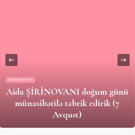
MƏDƏNIYYƏT
Aida ŞİRİNOVANI doğum günü
münasibətilə təbrik edirik (7
Avqust)