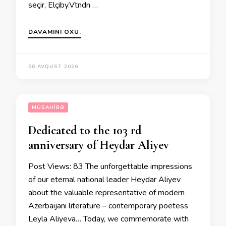
seçir, Elçibәy.Vәtәndәn …
DAVAMINI OXU.
06 AVQUST 2026
MÜSAHIBƏ
Dedicated to the 103 rd
anniversary of Heydar Aliyev
Post Views: 83 The unforgettable impressions
of our eternal national leader Heydar Aliyev
about the valuable representative of modern
Azerbaijani literature – contemporary poetess
Leyla Aliyeva… Today, we commemorate with