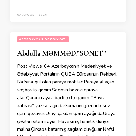
07 AVQUST 2026
AZƏRBAYCAN ƏDƏBIYYATI
Abdulla MƏMMƏD.”SONET”
Post Views: 64 Azərbaycanın Mədəniyyət və
Ədəbiyyat Portalının QUBA Bürosunun Rəhbəri.
Nəfsinə qul olan paraya möhtac,Paraya əl açan
xoşbəxtə qənim.Seçimin bəyazı qaraya
əlac,Qaranın ayazı bədbəxtə qənim. “Payız
xatirəsi” yaz sorağında,Gümanın gözündə söz
qəm qoxuyur.Ürəyi çəkilən qəm ayağındaÜrəyə
çəkilən sitəmi oyur. Həvəsmiş hərislik dünya
malına,Çirkaba batarmış sağlam duyğular.Nəfsi