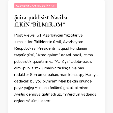
AZƏRBAYCAN ƏDƏBIYYATI
Şairə-publisist Nəcibə
İLKİN.”BİLMİRƏM”
Post Views: 51 Azərbaycan Yazıçılar və
Jurnalistlər Birliklərinin üzvü, Azərbaycan
Respublikası Prezidenti Təqaüd Fondunun
təqaüdçüsü, “Azad qələm” ədəbi-bədii, ictimai-
publisistik qəzetinin və “Ali Ziya” ədəbi-bədii,
elmi-publisistik jurnalının təsisçisi və baş
redaktor Sən ömür baharı, mən könül qışı,Haraya
gedəcək bu yol, bilmirəm.Mən bəxtin önündə
payız yağışı,Alırsan könlümü gəl al, bilmirəm.
Ayrılıq deməyə gəlmədi üzüm,Verdiyin vədəndə
qışladı sözüm,Həsrəti …