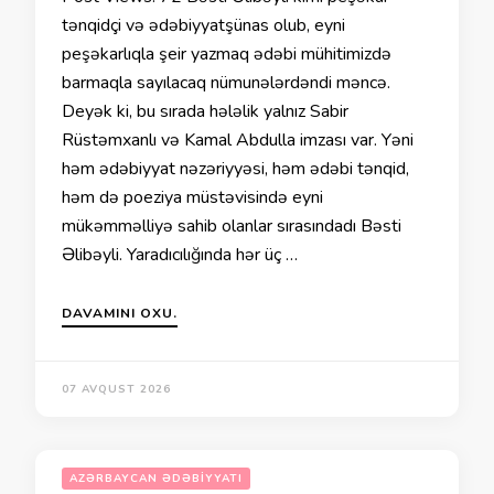
tənqidçi və ədəbiyyatşünas olub, eyni
peşəkarlıqla şeir yazmaq ədəbi mühitimizdə
barmaqla sayılacaq nümunələrdəndi məncə.
Deyək ki, bu sırada hələlik yalnız Sabir
Rüstəmxanlı və Kamal Abdulla imzası var. Yəni
həm ədəbiyyat nəzəriyyəsi, həm ədəbi tənqid,
həm də poeziya müstəvisində eyni
mükəmməlliyə sahib olanlar sırasındadı Bəsti
Əlibəyli. Yaradıcılığında hər üç …
DAVAMINI OXU.
07 AVQUST 2026
AZƏRBAYCAN ƏDƏBIYYATI