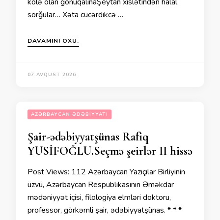
kölə olan gönüqalınaŞeytan xislətindən halal
sorğular… Xəta cücərdikcə …
DAVAMINI OXU.
07 AVQUST 2026
AZƏRBAYCAN ƏDƏBIYYATI
Şair-ədəbiyyatşünas Rafiq
YUSİFOĞLU.Seçmə şeirlər II hissə
Post Views: 112 Azərbaycan Yazıçılar Birliyinin
üzvü, Azərbaycan Respublikasının Əməkdar
mədəniyyət içisi, filologiya elmləri doktoru,
professor, görkəmli şair, ədəbiyyatşünas. * * *