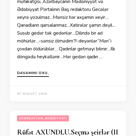
müfakatçısı, Azərbaycanın Mədəniyyət və
Ədəbiyyat Portalının Baş redaktoru Gecələr
xeyrə yozulmaz…Mənsiz hər axşamın xeyir…
Qanadların qarsalanmaz…Xatirələr şamın deyil…
Susub gedər tək gedənlər…Dilində bir ad
möhürlər…-sənsiz ölmədim?!-deyənlər“Mən”i
çoxdan öldürüblər… Qadınlar getməyi bilmir…Ilk
döngədə heykəllənir…Hər gedən qadın …
DAVAMINI OXU.
07 AVQUST 2026
AZƏRBAYCAN ƏDƏBIYYATI
Rüfət AXUNDLU.Seçmə şeirlər (II