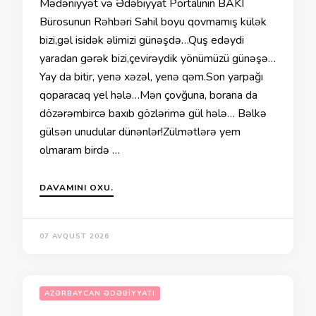
Mədəniyyət və Ədəbiyyat Portalının BAKI
Bürosunun Rəhbəri Sahil boyu qovmamış külək
bizi,gəl isidək əlimizi günəşdə…Quş edəydi
yaradan gərək bizi,çevirəydik yönümüzü günəşə…
Yay da bitir, yenə xəzəl, yenə qəm.Son yarpağı
qoparacaq yel hələ…Mən çovğuna, borana da
dözərəmbircə baxıb gözlərimə gül hələ… Bəlkə
gülsən unudular dünənlər!Zülmətlərə yem
olmaram birdə …
DAVAMINI OXU.
07 AVQUST 2026
AZƏRBAYCAN ƏDƏBIYYATI