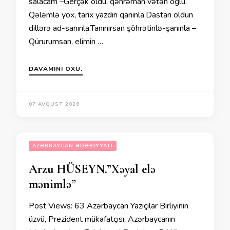
salacam –Gerçək oldu, qəhrəman vətən oğlu.
Qələmlə yox, tarix yazdın qanınla,Dastan oldun
dillərə ad-sanınla.Tanınırsan şöhrətinlə-şanınla –
Qürurumsan, elimin …
DAVAMINI OXU.
07 AVQUST 2026
AZƏRBAYCAN ƏDƏBIYYATI
Arzu HÜSEYN.”Xəyal elə
mənimlə”
Post Views: 63 Azərbaycan Yazıçılar Birliyinin
üzvü, Prezident mükafatçısı, Azərbaycanın