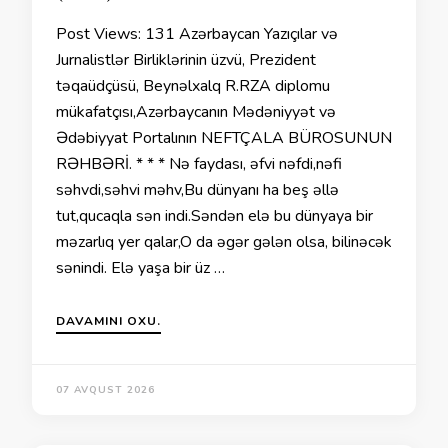
Post Views: 131 Azərbaycan Yazıçılar və
Jurnalistlər Birliklərinin üzvü, Prezident
təqaüdçüsü, Beynəlxalq R.RZA diplomu
mükafatçısı,Azərbaycanın Mədəniyyət və
Ədəbiyyat Portalının NEFTÇALA BÜROSUNUN
RƏHBƏRİ. * * * Nə faydası, əfvi nəfdi,nəfi
səhvdi,səhvi məhv,Bu dünyanı ha beş əllə
tut,qucaqla sən indi.Səndən elə bu dünyaya bir
məzarlıq yer qalar,O da əgər gələn olsa, bilinəcək
sənindi. Elə yaşa bir üz …
DAVAMINI OXU.
07 AVQUST 2026