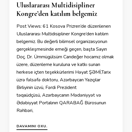
Uluslararası Multidisipliner
Kongre’den katılım belgemiz
Post Views: 61 Kosova Prizren’de düzenlenen
Uluslararası Multidisipliner Kongre’den katılım
belgemiz. Bu değerli bilimsel organizasyonun
gerçekleşmesinde emeği geçen, başta Sayın
Doç. Dr. Ümmügülsüm Candeğer hocamız olmak
üzere, düzenleme kuruluna ve katkı sunan
herkese içten teşekkürlerimi Həyat ŞƏMİ,Tarix
üzrə fəlsəfə doktoru, Azərbaycan Yazıçılar
Birliyinin üzvü, Fərdi Prezident
təqaüdçüsü, Azərbaycanın Mədəniyyət və
Ədəbiyyat Portalının QARABAĞ Bürosunun
Rəhbəri,
DAVAMINI OXU.