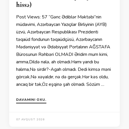
hissə)
Post Views: 57 “Gənc Ədiblər Məktəbi”nin
müdavimi, Azərbaycan Yazıçılar Birliyinin (AYB)
üzvü, Azərbaycan Respublikası Prezidenti
təqaüd fondunun təqaüdçüsü, Azərbaycanın
Mədəniyyət və Ədəbiyyat Portalının AĞSTAFA
Bürosunun Rəhbəri OLMADI Əridim mum kimi,
amma,Dildə nalə, ah olmadı.Hamı yandı bu
halıma,Nə sirdir?-Agah olmadı. Dedi kimsə məni
görcək,Nə xəyaldır, nə də gerçək.Hər kəs oldu,
ancaq bir tək,Öz eşqinə şah olmadı. Sözüm …
DAVAMINI OXU.
07 AVQUST 2026