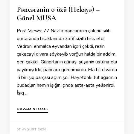
Pəncərənin o üzü (Hekayə) –
Günel MUSA
Post Views: 77 Nazilə pəncərənin çölünü silib
qurtaranda biləklərində xəfif sızıltı hiss etdi.
Vedrəni ehmalca eyvandan içəri çəkdi, rezin
çəkəcəyi divara söykəyib yorğun halda bir addım
geri çəkildi. Günortanın günəşi şüşənin üstünə elə
yayılmışdı ki, pəncərə görünmürdü. Elə bil divarda
iri bir işıq parçası açılmışdı. Həyətdəki tut ağacının
budaqları həmin işığın içində asta-asta yellənirdi.
İşıq …
DAVAMINI OXU.
07 AVQUST 2026