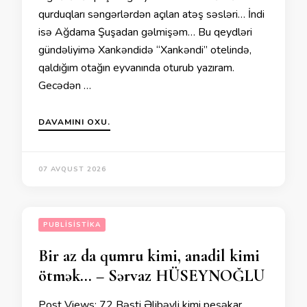
qurduqları səngərlərdən açılan atəş səsləri… İndi
isə Ağdama Şuşadan gəlmişəm… Bu qeydləri
gündəliyimə Xankəndidə “Xankəndi” otelində,
qaldığım otağın eyvanında oturub yazıram.
Gecədən …
DAVAMINI OXU.
07 AVQUST 2026
PUBLISISTIKA
Bir az da qumru kimi, anadil kimi
ötmək… – Sərvaz HÜSEYNOĞLU
Post Views: 72 Bəsti Əlibəyli kimi peşəkar