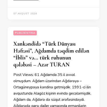
07 AVQUST 2026
PUBLISISTIKA
Xankəndidə “Türk Dünyası
Həftəsi”, Ağdamda təqdim edilən
“İblis” və… türk ruhunun
qələbəsi – Azər TURAN
Post Views: 61 Ağdamda 35 il əvvəl
olmuşdum. Ağdam üzərindən Ağdərəyə –
Ortagüneypəyə kəndinə getmişdik. 1991-ci ilin
avqustunda Alagöz kişinin evində gecələmişdik.
Ağdam da, Ağdərə də süqut ərəfəsindəydi.
Ağdərədə qarşı dağın yamacında ermənilərin