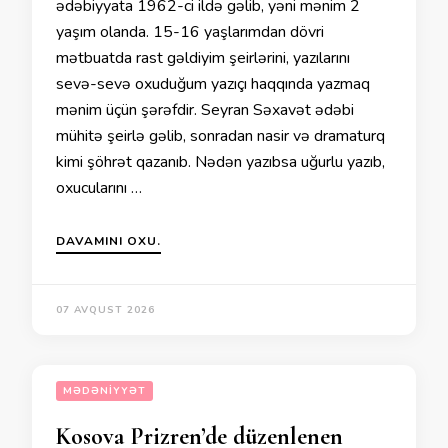
ədəbiyyata 1962-ci ildə gəlib, yəni mənim 2
yaşım olanda. 15-16 yaşlarımdan dövri
mətbuatda rast gəldiyim şeirlərini, yazılarını
sevə-sevə oxuduğum yazıçı haqqında yazmaq
mənim üçün şərəfdir. Seyran Səxavət ədəbi
mühitə şeirlə gəlib, sonradan nasir və dramaturq
kimi şöhrət qazanıb. Nədən yazıbsa uğurlu yazıb,
oxucularını …
DAVAMINI OXU.
07 AVQUST 2026
MƏDƏNIYYƏT
Kosova Prizren’de düzenlenen