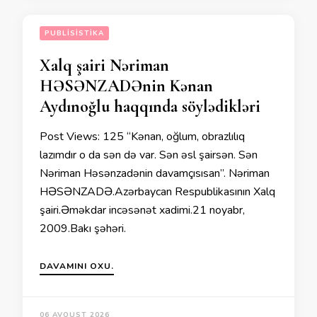
PUBLISISTIKA
Xalq şairi Nəriman
HƏSƏNZADƏnin Kənan
Aydınoğlu haqqında söylədikləri
Post Views: 125 “Kənan, oğlum, obrazlılıq
lazımdır o da sən də var. Sən əsl şairsən. Sən
Nəriman Həsənzadənin davamçısısan”. Nəriman
HƏSƏNZADƏ.Azərbaycan Respublikasının Xalq
şairi.Əməkdar incəsənət xadimi.21 noyabr,
2009.Bakı şəhəri.
DAVAMINI OXU.
06 AVQUST 2026