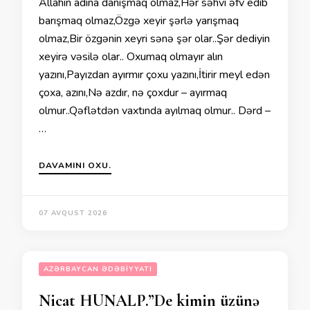
Allahın adına danışmaq olmaz,Hər səhvi əfv edib
barışmaq olmaz,Özgə xeyir şərlə yarışmaq
olmaz,Bir özgənin xeyri sənə şər olar..Şər dediyin
xeyirə vəsilə olar.. Oxumaq olmayır alın
yazını,Payızdan ayırmır çoxu yazını,İtirir meyl edən
çoxa, azını,Nə azdır, nə çoxdur – ayırmaq
olmur..Qəflətdən vaxtında ayılmaq olmur.. Dərd –
…
DAVAMINI OXU.
07 AVQUST 2026
AZƏRBAYCAN ƏDƏBIYYATI
Nicat HUNALP.”De kimin üzünə