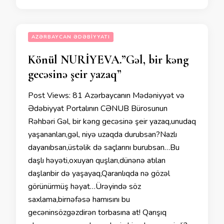
AZƏRBAYCAN ƏDƏBIYYATI
Könül NURİYEVA.”Gəl, bir kəng
gecəsinə şeir yazaq”
Post Views: 81 Azərbaycanın Mədəniyyət və
Ədəbiyyat Portalının CƏNUB Bürosunun
Rəhbəri Gəl, bir kəng gecəsinə şeir yazaq,unudaq
yaşananları,gəl, niyə uzaqda durubsan?Nazlı
dayanıbsan,üstəlik də saçlarını burubsan…Bu
daşlı həyəti,oxuyan quşları,dünənə atılan
daşlarıbir də yaşayaq,Qaranlıqda nə gözəl
görünürmüş həyat…Ürəyində söz
saxlama,birnəfəsə hamısını bu
gecəninsözgəzdirən torbasına at! Qarışıq