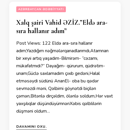
AZƏRBAYCAN ƏDƏBIYYATI
Xalq şairi Vahid ƏZİZ.”Eldə ara-
sıra hallanır adım”
Post Views: 122 Eldə ara-sıra hallanır
adım;Yazdığım nəğmələrqanadlarımdı,Atamnan
bir xeyıi artıq yaşadım-Bilmirəm- “cəzamı,
mükafatmıdı?” Dayağım- qürurum, qüdrətim-
unam,Güclə saxlamadım çıxıb gedəni,Halal
etməsəydi südünü AnanEl- oba bu qədər
sevməzdi məni, Qəlbimi göynətdi biçilən
çəmən,Bitənlə dirçəldim, ölənlə soldum,Hər vaxt
yaxşılıqlar düşündüyümnənXəbis qəlblilərin
düşməni oldum…
DAVAMINI OXU.