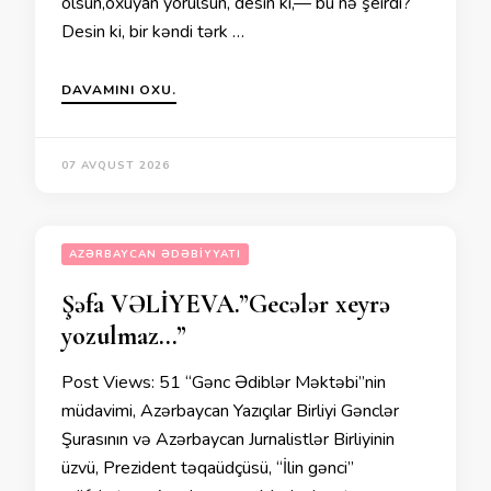
olsun,oxuyan yorulsun, desin ki,— bu nə şeirdi?
Desin ki, bir kəndi tərk …
DAVAMINI OXU.
07 AVQUST 2026
AZƏRBAYCAN ƏDƏBIYYATI
Şəfa VƏLİYEVA.”Gecələr xeyrə
yozulmaz…”
Post Views: 51 “Gənc Ədiblər Məktəbi”nin
müdavimi, Azərbaycan Yazıçılar Birliyi Gənclər
Şurasının və Azərbaycan Jurnalistlər Birliyinin
üzvü, Prezident təqaüdçüsü, “İlin gənci”