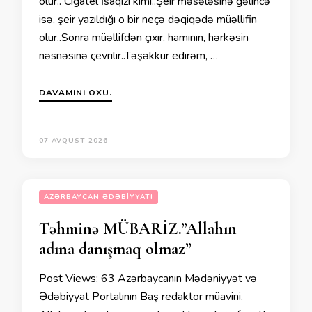
olur.. Cığatel İsaqızı kimi..Şeir məsələsinə gəlincə
isə, şeir yazıldığı o bir neçə dəqiqədə müəllifin
olur..Sonra müəllifdən çıxır, hamının, hərkəsin
nəsnəsinə çevrilir..Təşəkkür edirəm, …
DAVAMINI OXU.
07 AVQUST 2026
AZƏRBAYCAN ƏDƏBIYYATI
Təhminə MÜBARİZ.”Allahın
adına danışmaq olmaz”
Post Views: 63 Azərbaycanın Mədəniyyət və
Ədəbiyyat Portalının Baş redaktor müavini.