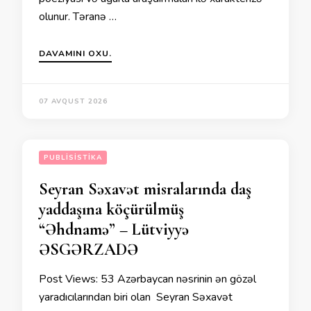
olunur. Təranə …
DAVAMINI OXU.
07 AVQUST 2026
PUBLISISTIKA
Seyran Səxavət misralarında daş
yaddaşına köçürülmüş
“Əhdnamə” – Lütviyyə
ƏSGƏRZADƏ
Post Views: 53 Azərbaycan nəsrinin ən gözəl
yaradıcılarından biri olan Seyran Səxavət