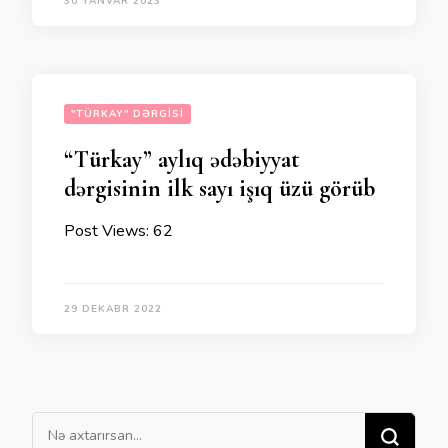
30 YANVAR 2023
"TÜRKAY" DƏRGISI
“Türkay” aylıq ədəbiyyat
dərgisinin ilk sayı işıq üzü görüb
Post Views: 62
29 DEKABR 2022
Bir