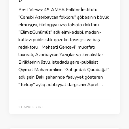
Post Views: 49 AMEA Folklor İnstitutu
“Cənubi Azərbaycan folkloru” şöbəsinin böyük
elmi işçisi, filologiya üzrə fəlsəfə doktoru,
“Elimiz.Günümüz” adlı elmi-ədəbi, mədəni-
kütləvi publisistik qəzetin təsisçisi və baş
redaktoru, “Məhsəti Gəncəvi” mükafatı
laureatı, Azərbaycan Yazıçılar və Jurnalistlər
Birliklərinin üzvü, istedadlı şairə-publisist
Qiymət Məhərrəmlinin ”Gəl gedək Qarabağa!”
adlı şeiri Bakı şəhərində fəaliyyət göstərən
“Türkay” aylıq ədəbiyyat dərgisinin Aprel …
01 APREL 2023