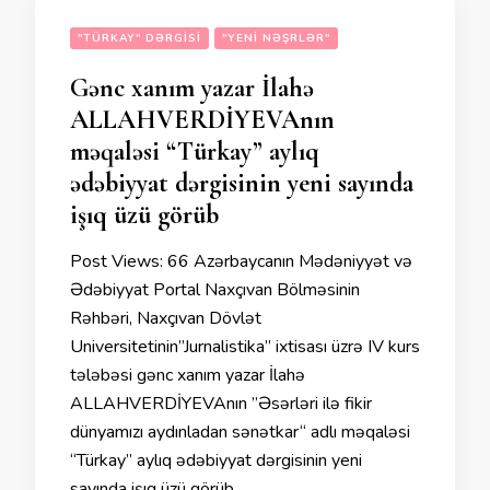
"TÜRKAY" DƏRGISI
"YENI NƏŞRLƏR"
Gənc xanım yazar İlahə
ALLAHVERDİYEVAnın
məqaləsi “Türkay” aylıq
ədəbiyyat dərgisinin yeni sayında
işıq üzü görüb
Post Views: 66 Azərbaycanın Mədəniyyət və
Ədəbiyyat Portal Naxçıvan Bölməsinin
Rəhbəri, Naxçıvan Dövlət
Universitetinin”Jurnalistika” ixtisası üzrə IV kurs
tələbəsi gənc xanım yazar İlahə
ALLAHVERDİYEVAnın ”Əsərləri ilə fikir
dünyamızı aydınladan sənətkar“ adlı məqaləsi
“Türkay” aylıq ədəbiyyat dərgisinin yeni
sayında işıq üzü görüb.