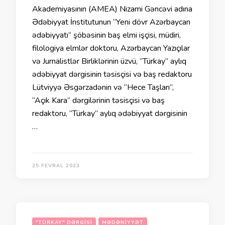
Akademiyasının (AMEA) Nizami Gəncəvi adına
Ədəbiyyat İnstitutunun “Yeni dövr Azərbaycan
ədəbiyyatı” şöbəsinin baş elmi işçisi, müdiri,
filologiya elmlər doktoru, Azərbaycan Yazıçılar
və Jurnalistlər Birliklərinin üzvü, “Türkay” aylıq
ədəbiyyat dərgisinin təsisçisi və baş redaktoru
Lütviyyə Əsgərzadənin və “Hece Taşları”,
“Açık Kara” dərgilərinin təsisçisi və baş
redaktoru, “Türkay” aylıq ədəbiyyat dərgisinin
…
25 FEVRAL 2023
"TÜRKAY" DƏRGISI
MƏDƏNIYYƏT