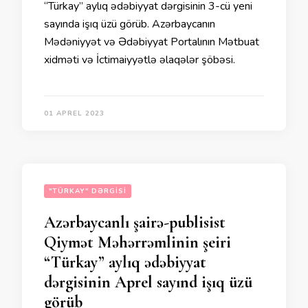
“Türkay” aylıq ədəbiyyat dərgisinin 3-cü yeni
sayında işıq üzü görüb. Azərbaycanın
Mədəniyyət və Ədəbiyyat Portalının Mətbuat
xidməti və İctimaiyyətlə əlaqələr şöbəsi.
01 APREL 2023
"TÜRKAY" DƏRGISI
Azərbaycanlı şairə-publisist
Qiymət Məhərrəmlinin şeiri
“Türkay” aylıq ədəbiyyat
dərgisinin Aprel sayınd işıq üzü
görüb