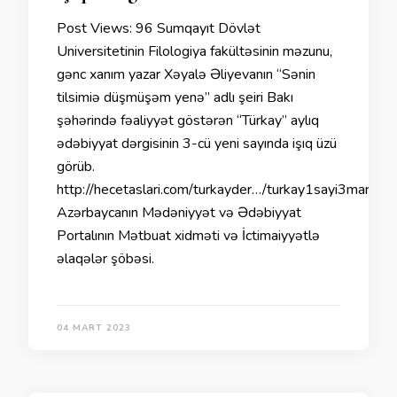
Post Views: 96 Sumqayıt Dövlət
Universitetinin Filologiya fakültəsinin məzunu,
gənc xanım yazar Xəyalə Əliyevanın “Sənin
tilsimiə düşmüşəm yenə” adlı şeiri Bakı
şəhərində fəaliyyət göstərən “Türkay” aylıq
ədəbiyyat dərgisinin 3-cü yeni sayında işıq üzü
görüb.
http://hecetaslari.com/turkayder…/turkay1sayi3mart20
Azərbaycanın Mədəniyyət və Ədəbiyyat
Portalının Mətbuat xidməti və İctimaiyyətlə
əlaqələr şöbəsi.
04 MART 2023