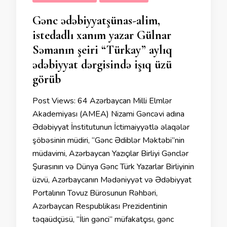
Gənc ədəbiyyatşünas-alim,
istedadlı xanım yazar Gülnar
Səmanın şeiri “Türkay” aylıq
ədəbiyyat dərgisində işıq üzü
görüb
Post Views: 64 Azərbaycan Milli Elmlər
Akademiyası (AMEA) Nizami Gəncəvi adına
Ədəbiyyat İnstitutunun İctimaiyyətlə əlaqələr
şöbəsinin müdiri, “Gənc Ədiblər Məktəbi”nin
müdavimi, Azərbaycan Yazıçılar Birliyi Gənclər
Şurasının və Dünya Gənc Türk Yazarlar Birliyinin
üzvü, Azərbaycanın Mədəniyyət və Ədəbiyyat
Portalının Tovuz Bürosunun Rəhbəri,
Azərbaycan Respublikası Prezidentinin
təqaüdçüsü, “İlin gənci” müfakatçısı, gənc