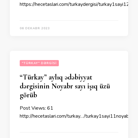
https://hecetaslari.com/turkaydergisi/turkay1sayi12de
06 DEKABR 2023
"TÜRKAY" DƏRGISI
“Türkay” aylıq ədəbiyyat
dərgisinin Noyabr sayı işıq üzü
görüb
Post Views: 61
http://hecetaslari.com/turkay…/turkay1sayi11noyabr20