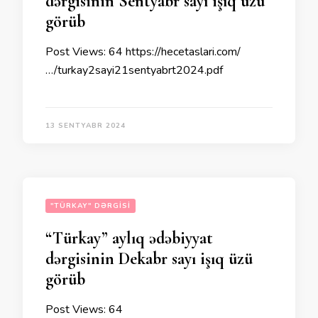
dərgisinin Sentyabr sayı işıq üzü
görüb
Post Views: 64 https://hecetaslari.com/
…/turkay2sayi21sentyabrt2024.pdf
13 SENTYABR 2024
"TÜRKAY" DƏRGISI
“Türkay” aylıq ədəbiyyat
dərgisinin Dekabr sayı işıq üzü
görüb
Post Views: 64