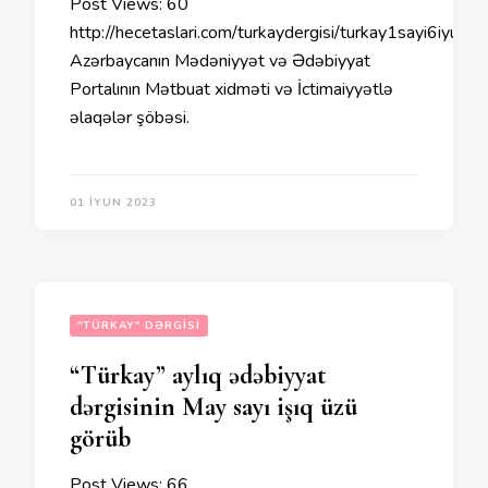
Post Views: 60
http://hecetaslari.com/turkaydergisi/turkay1sayi6iyun2
Azərbaycanın Mədəniyyət və Ədəbiyyat
Portalının Mətbuat xidməti və İctimaiyyətlə
əlaqələr şöbəsi.
01 İYUN 2023
"TÜRKAY" DƏRGISI
“Türkay” aylıq ədəbiyyat
dərgisinin May sayı işıq üzü
görüb
Post Views: 66