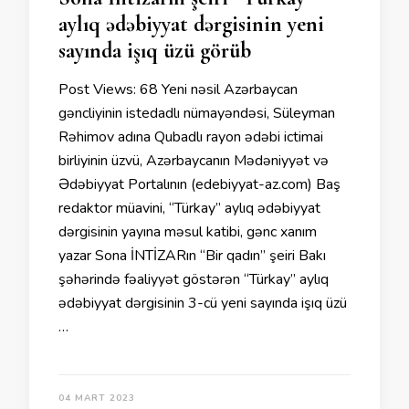
aylıq ədəbiyyat dərgisinin yeni
sayında işıq üzü görüb
Post Views: 68 Yeni nəsil Azərbaycan
gəncliyinin istedadlı nümayəndəsi, Süleyman
Rəhimov adına Qubadlı rayon ədəbi ictimai
birliyinin üzvü, Azərbaycanın Mədəniyyət və
Ədəbiyyat Portalının (edebiyyat-az.com) Baş
redaktor müavini, “Türkay” aylıq ədəbiyyat
dərgisinin yayına məsul katibi, gənc xanım
yazar Sona İNTİZARın “Bir qadın” şeiri Bakı
şəhərində fəaliyyət göstərən “Türkay” aylıq
ədəbiyyat dərgisinin 3-cü yeni sayında işıq üzü
…
04 MART 2023