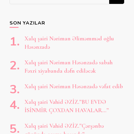
şey
axtarırsınız?
SON YAZILAR
Xalq şairi Nəriman Əliməmməd oğlu
Həsənzadə
Xalq şairi Nəriman Həsənzadə sabah
Fəxri xiyabanda dəfn ediləcək
Xalq şairi Nəriman Həsənzadə vəfat edib
Xalq şairi Vahid ƏZİZ.”BU EVDƏ
İSİNMİR ÇOXDAN HAVALAR…”
Xalq şairi Vahid ƏZİZ.”Çərşənbə