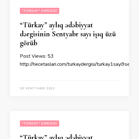
"TÜRKAY" DƏRGISI
“Türkay” aylıq ədəbiyyat
dərgisinin Sentyabr sayı işıq üzü
görüb
Post Views: 53
http://hecetaslari.com/turkaydergisi/turkay1sayi9sent
09 SENTYABR 2023
"TÜRKAY" DƏRGISI
“Türkay” aylıq ədəbiyyat