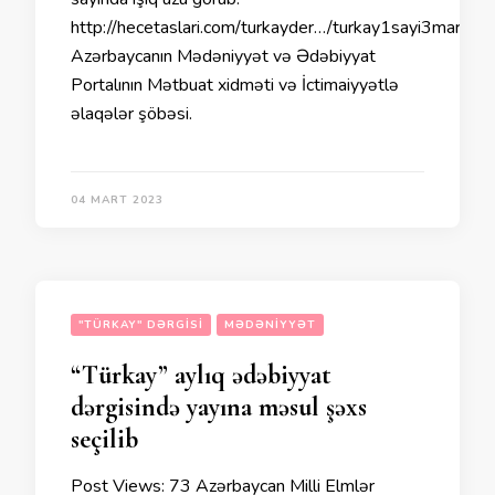
http://hecetaslari.com/turkayder…/turkay1sayi3mart20
Azərbaycanın Mədəniyyət və Ədəbiyyat
Portalının Mətbuat xidməti və İctimaiyyətlə
əlaqələr şöbəsi.
04 MART 2023
"TÜRKAY" DƏRGISI
MƏDƏNIYYƏT
“Türkay” aylıq ədəbiyyat
dərgisində yayına məsul şəxs
seçilib
Post Views: 73 Azərbaycan Milli Elmlər