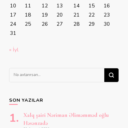
10
11
12
13
14
15
16
17
18
19
20
21
22
23
24
25
26
27
28
29
30
31
« İyl
Bir
şey
axtarırsınız?
SON YAZILAR
Xalq şairi Nəriman Əliməmməd oğlu
Həsənzadə