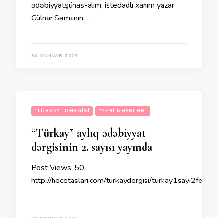
ədəbiyyatşünas-alim, istedadlı xanım yazar
Gülnar Səmanın …
30 YANVAR 2023
"TÜRKAY" DƏRGISI
"YENI NƏŞRLƏR"
“Türkay” aylıq ədəbiyyat
dərgisinin 2. sayısı yayında
Post Views: 50
http://hecetaslari.com/turkaydergisi/turkay1sayi2fevra