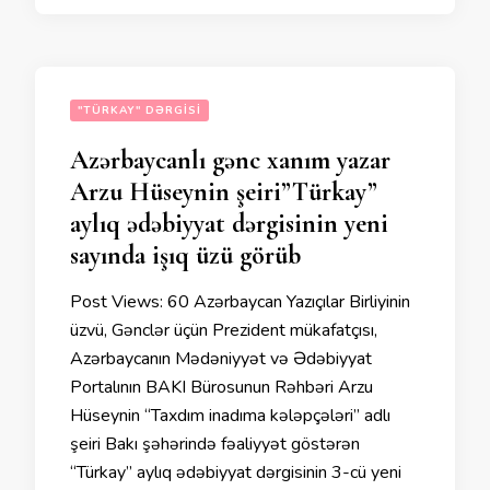
"TÜRKAY" DƏRGISI
Azərbaycanlı gənc xanım yazar
Arzu Hüseynin şeiri”Türkay”
aylıq ədəbiyyat dərgisinin yeni
sayında işıq üzü görüb
Post Views: 60 Azərbaycan Yazıçılar Birliyinin
üzvü, Gənclər üçün Prezident mükafatçısı,
Azərbaycanın Mədəniyyət və Ədəbiyyat
Portalının BAKI Bürosunun Rəhbəri Arzu
Hüseynin “Taxdım inadıma kələpçələri” adlı
şeiri Bakı şəhərində fəaliyyət göstərən
“Türkay” aylıq ədəbiyyat dərgisinin 3-cü yeni