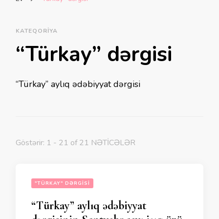
KATEQORIYA
“Türkay” dərgisi
“Türkay” aylıq ədəbiyyat dərgisi
Göstərir: 1 - 21 of 21 NƏTİCƏLƏR
"TÜRKAY" DƏRGISI
“Türkay” aylıq ədəbiyyat