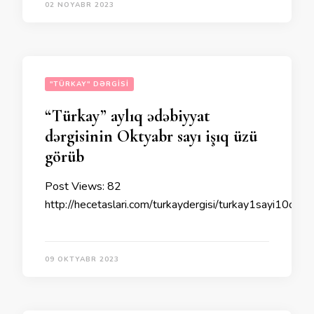
02 NOYABR 2023
"TÜRKAY" DƏRGISI
“Türkay” aylıq ədəbiyyat
dərgisinin Oktyabr sayı işıq üzü
görüb
Post Views: 82
http://hecetaslari.com/turkaydergisi/turkay1sayi10okt
09 OKTYABR 2023