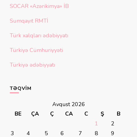
SOCAR «Azərikimya» İB
Sumqayıt RMTİ
Türk xalqları ədəbiyyatı
Türkiyə Cümhuriyyəti
Türkiyə ədəbiyyatı
TƏQVIM
Avqust 2026
BE
ÇA
Ç
CA
C
Ş
B
1
2
3
4
5
6
7
8
9