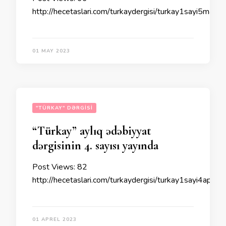
http://hecetaslari.com/turkaydergisi/turkay1sayi5may2
01 MAY 2023
"TÜRKAY" DƏRGISI
“Türkay” aylıq ədəbiyyat
dərgisinin 4. sayısı yayında
Post Views: 82
http://hecetaslari.com/turkaydergisi/turkay1sayi4aprel
01 APREL 2023