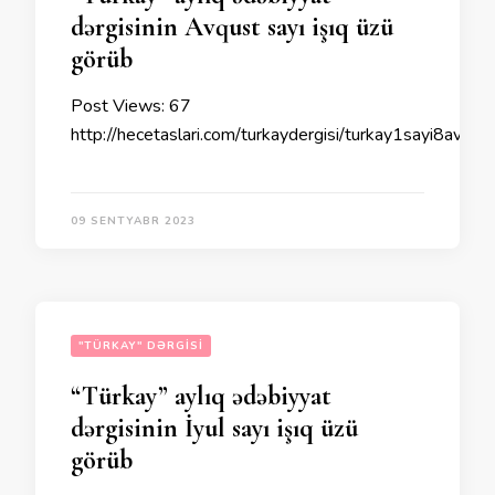
dərgisinin Avqust sayı işıq üzü
görüb
Post Views: 67
http://hecetaslari.com/turkaydergisi/turkay1sayi8avgu
09 SENTYABR 2023
"TÜRKAY" DƏRGISI
“Türkay” aylıq ədəbiyyat
dərgisinin İyul sayı işıq üzü
görüb