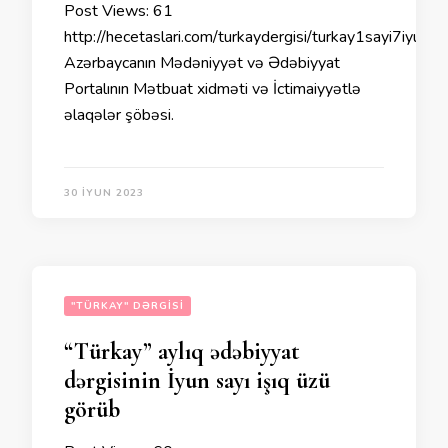
Post Views: 61
http://hecetaslari.com/turkaydergisi/turkay1sayi7iyul2
Azərbaycanın Mədəniyyət və Ədəbiyyat
Portalının Mətbuat xidməti və İctimaiyyətlə
əlaqələr şöbəsi.
30 İYUN 2023
"TÜRKAY" DƏRGISI
“Türkay” aylıq ədəbiyyat
dərgisinin İyun sayı işıq üzü
görüb