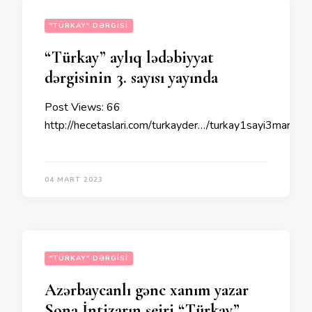
"TÜRKAY" DƏRGISI
“Türkay” aylıq lədəbiyyat
dərgisinin 3. sayısı yayında
Post Views: 66
http://hecetaslari.com/turkayder…/turkay1sayi3mart20
04 MART 2023
"TÜRKAY" DƏRGISI
Azərbaycanlı gənc xanım yazar
Sona İntizarın şeiri “Türkay”