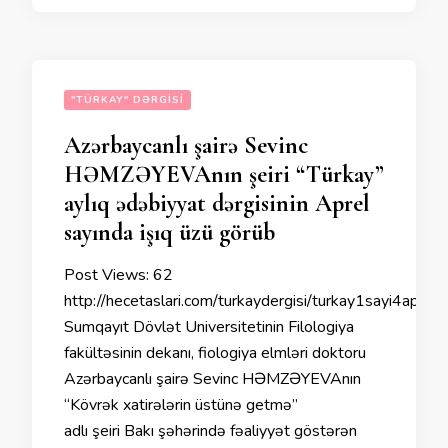
"TÜRKAY" DƏRGISI
Azərbaycanlı şairə Sevinc
HƏMZƏYEVAnın şeiri “Türkay”
aylıq ədəbiyyat dərgisinin Aprel
sayında işıq üzü görüb
Post Views: 62
http://hecetaslari.com/turkaydergisi/turkay1sayi4aprel
Sumqayıt Dövlət Universitetinin Filologiya
fakültəsinin dekanı, fiologiya elmləri doktoru
Azərbaycanlı şairə Sevinc HƏMZƏYEVAnın
“Kövrək xatirələrin üstünə getmə”
adlı şeiri Bakı şəhərində fəaliyyət göstərən