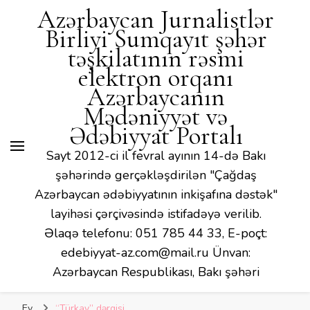
Azərbaycan Jurnalistlər
Birliyi Sumqayıt şəhər
təşkilatının rəsmi
elektron orqanı
Azərbaycanın
Mədəniyyət və
Ədəbiyyat Portalı
Sayt 2012-ci il fevral ayının 14-də Bakı
şəhərində gerçəkləşdirilən "Çağdaş
Azərbaycan ədəbiyyatının inkişafına dəstək"
layihəsi çərçivəsində istifadəyə verilib.
Əlaqə telefonu: 051 785 44 33, E-poçt:
edebiyyat-az.com@mail.ru Ünvan:
Azərbaycan Respublikası, Bakı şəhəri
Ev
“Türkay” dərgisi