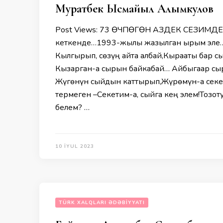
Муратбек Ысмайыл Алымкулов
Post Views: 73 ӨЧПӨГӨН АЗДЕК СЕЗИМДЕР…
кеткенде…1993-жылы жазылган ырым эл
Кылгырып, сөзүң айта албай,Кырааты бар с
Кызарган-а сырын байкабай… Айбыгаар сырд
Жүгөнүн сыйдын каттырып,Жүрөмүн-а секе
термеген –Секетим-а, сыйга кең элем!Тозот
белем? …
10 İYUL 2023
TÜRK XALQLARI ƏDƏBIYYATI