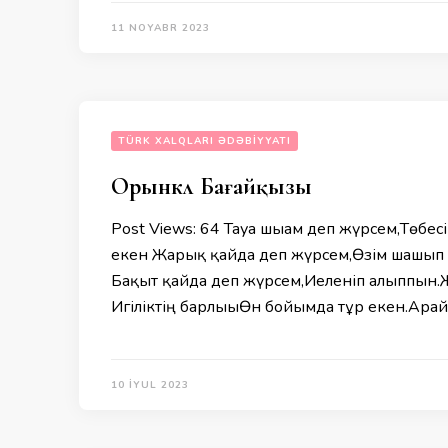
11 NOYABR 2023
TÜRK XALQLARI ƏDƏBIYYATI
Орынкүл Бағайқызы
Post Views: 64 Тауға шығам деп жүрсем,Төбе
екен Жарық қайда деп жүрсем,Өзім шашып ж
Бақыт қайда деп жүрсем,Иеленіп алыппын.
Игіліктің барлығыӨн бойымда тұр екен.Арайл
10 İYUL 2023