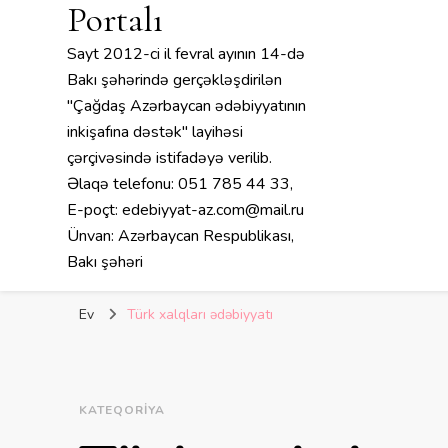
Portalı
Sayt 2012-ci il fevral ayının 14-də
Bakı şəhərində gerçəkləşdirilən
"Çağdaş Azərbaycan ədəbiyyatının
inkişafına dəstək" layihəsi
çərçivəsində istifadəyə verilib.
Əlaqə telefonu: 051 785 44 33,
E-poçt: edebiyyat-az.com@mail.ru
Ünvan: Azərbaycan Respublikası,
Bakı şəhəri
Ev
Türk xalqları ədəbiyyatı
KATEQORIYA