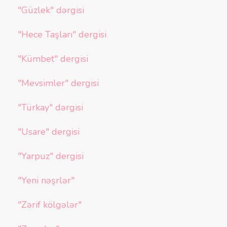
"Güzlek" dərgisi
"Hece Taşları" dergisi
"Kümbet" dergisi
"Mevsimler" dergisi
"Türkay" dərgisi
"Usare" dergisi
"Yarpuz" dergisi
"Yeni nəşrlər"
"Zərif kölgələr"