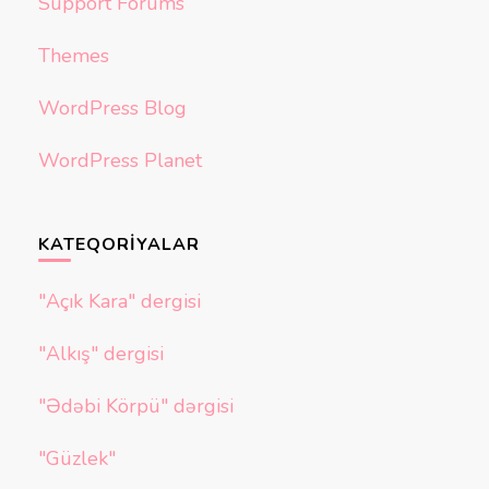
Support Forums
Themes
WordPress Blog
WordPress Planet
KATEQORIYALAR
"Açık Kara" dergisi
"Alkış" dergisi
"Ədəbi Körpü" dərgisi
"Güzlek"