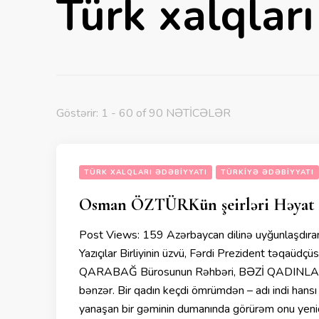
Türk xalqları
Göstərir: 1 - 60 of 90 NƏTİCƏLƏR
TÜRK XALQLARI ƏDƏBIYYATI
TÜRKIYƏ ƏDƏBIYYATI
Osman ÖZTÜRKün şeirləri Həyat 
Post Views: 159 Azərbaycan dilinə uyğunlaşdıran
Yazıçılar Birliyinin üzvü, Fərdi Prezident təqaüd
QARABAĞ Bürosunun Rəhbəri, BƏZİ QADINL
bənzər. Bir qadın keçdi ömrümdən – adı indi hans
yanaşan bir gəminin dumanında görürəm onu yeni