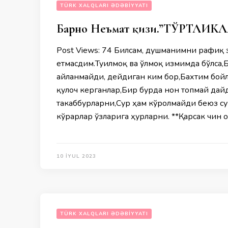
TÜRK XALQLARI ƏDƏBIYYATI
Барно Неъмат қизи.”ТЎРТЛИК
Post Views: 74 Билсам, душманимни рафиқ
етмасдим.Туғилмоқ ва ўлмоқ измимда бўлса,
айланмайди, дейдиган ким бор,Бахтим бой
қулоч керганлар,Бир бурда нон топмай дайд
такаббурларни,Сур ҳам кўролмайди беюз с
кўрарлар ўзларига ҳурларни. **Қарсак чин 
10 İYUL 2023
TÜRK XALQLARI ƏDƏBIYYATI