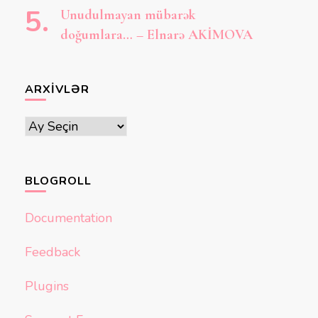
Unudulmayan mübarək
doğumlara… – Elnarə AKİMOVA
ARXIVLƏR
Arxivlər
BLOGROLL
Documentation
Feedback
Plugins