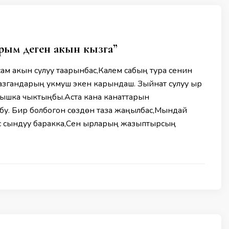
рым деген акын кызга”
сам акын сулуу таарынбас,Калем сабың тура сенин
згандарың укмуш экен карындаш. Зыйнат сулуу ыр
рышка чыктыңбы.Аста кана канаттарын
бу. Бир болбогон сөздөн таза жаңылбас,Мындай
с сындуу баракка,Сен ырларың жазыптырсың