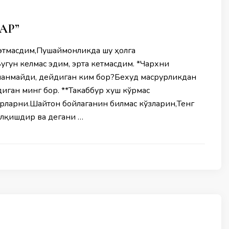
ЛАР”
 этмасдим,Пушаймонликда шу ҳолга
Бугун келмас эдим, эрта кетмасдим. *Чархни
ланмайди, дейдиган ким бор?Бехуд масрурликдан
иган минг бор. **Такаббур хуш кўрмас
урларни.Шайтон бойлаганин билмас кўзларин,Тенг
олқишдир ва дегани …