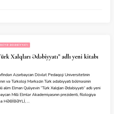
RKIYƏ ƏDƏBIYYATI
k Xalqları Ədəbiyyatı” adlı yeni kitabı
indən Azərbaycan Dövlət Pedaqoji Universitetinin
nın və Türkoloji Mərkəzin Türk ədəbiyyatı bölməsinin
li alim Elman Quliyevin “Türk Xalqları Ədəbiyyatı” adlı yeni
baycan Milli Elmlər Akademiyasının prezidenti, filologiya
İsa HƏBİBƏYLİ, …