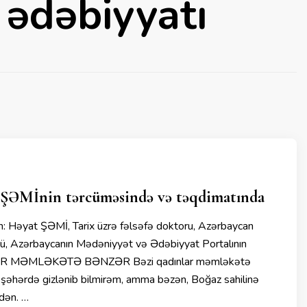
 ədəbiyyatı
ŞƏMİnin tərcüməsində və təqdimatında
: Həyat ŞƏMİ, Tarix üzrə fəlsəfə doktoru, Azərbaycan
çüsü, Azərbaycanın Mədəniyyət və Ədəbiyyat Portalının
AR MƏMLƏKƏTƏ BƏNZƏR Bəzi qadınlar məmləkətə
ı şəhərdə gizlənib bilmirəm, amma bəzən, Boğaz sahilinə
dən. …