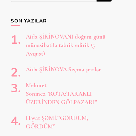
axtarırsınız?
SON YAZILAR
Aida ŞİRİNOVANI doğum günü
münasibətilə təbrik edirik (7
Avqust)
Aida ŞİRİNOVA.Seçmə şeirlər
Mehmet
Sönmez.”ROTA:TARAKLI
ÜZERİNDEN GÖLPAZARI”
Həyat ŞƏMİ.”GÖRDÜM,
GÖRDÜM”