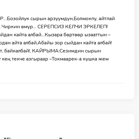
Бозойлук сырын арзуумдун,​​Болмокпу, айтпай
е…Чиркин өмүр… СЕРЕПСИЗ КЕЛЧИ ЭРКЕЛЕП!
ыйдан кайта албай…Кызара бөртөөр ызааттын –
ан айта албай,Абайы зор сыйдан кайта албай!
т, байкалбай!, КАЙРЫМА:Сезимдин сырын
у кең текче азгыраар –Токмаарек-а кушка жем