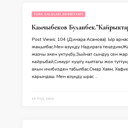
TÜRK XALQLARI ƏDƏBIYYATI
Камчыбеков Буланбек.”Кайрыкта
Post Views: 104 (Динара Асанова). Ыр арна
жаңылбас.Мен өзүңдү Надирага теңедим,Жа
жазчы экен уктуңбу,Зыйнат сындуу сен жа
кайрыбай,Симург кушту кылтагы жок туттуң
акын ичибизден табылбас.Омар Хаям, Хафи
карындаш. Мен өзүңдү ырас …
10 İYUL 2023