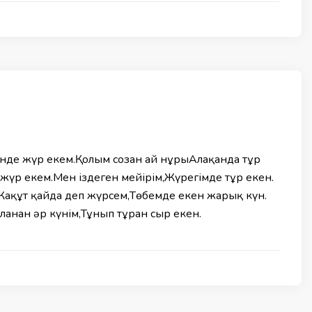
сінде жүр екем.Қолым созған ай нұрыАлақанда тұр
үр екем.Мен іздеген мейірім,Жүрегімде тұр екен.
Жақұт қайда деп жүрсем,Төбемде екен жарық күн.
анған әр күнім,Тұнып тұрған сыр екен.