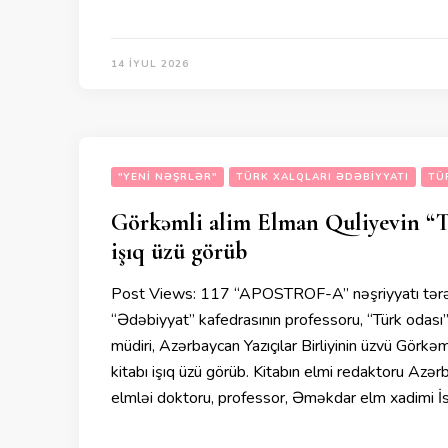
14 İYUL 2026
"YENI NƏŞRLƏR"
TÜRK XALQLARI ƏDƏBIYYATI
TÜ
Görkəmli alim Elman Quliyevin “Tür
işıq üzü görüb
Post Views: 117 “APOSTROF-A” nəşriyyatı tərəf
“Ədəbiyyat” kafedrasının professoru, “Türk odası”
müdiri, Azərbaycan Yazıçılar Birliyinin üzvü Görkəm
kitabı işıq üzü görüb. Kitabın elmi redaktoru Azər
elmləi doktoru, professor, Əməkdar elm xadimi 