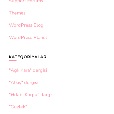
Support Forums
Themes
WordPress Blog
WordPress Planet
KATEQORIYALAR
"Açık Kara" dergisi
"Alkış" dergisi
"Ədəbi Körpü" dərgisi
"Güzlek"