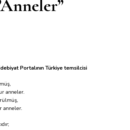
Anneler”
ebiyat Portalının Türkiye temsilcisi
lmüş,
ur anneler.
örülmüş,
 anneler.
ıdır;