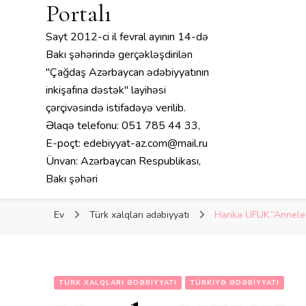
Portalı
Sayt 2012-ci il fevral ayının 14-də
Bakı şəhərində gerçəkləşdirilən
"Çağdaş Azərbaycan ədəbiyyatının
inkişafına dəstək" layihəsi
çərçivəsində istifadəyə verilib.
Əlaqə telefonu: 051 785 44 33,
E-poçt: edebiyyat-az.com@mail.ru
Ünvan: Azərbaycan Respublikası,
Bakı şəhəri
Ev
Türk xalqları ədəbiyyatı
Harika UFUK.”Annele
TÜRK XALQLARI ƏDƏBIYYATI
TÜRKIYƏ ƏDƏBIYYATI