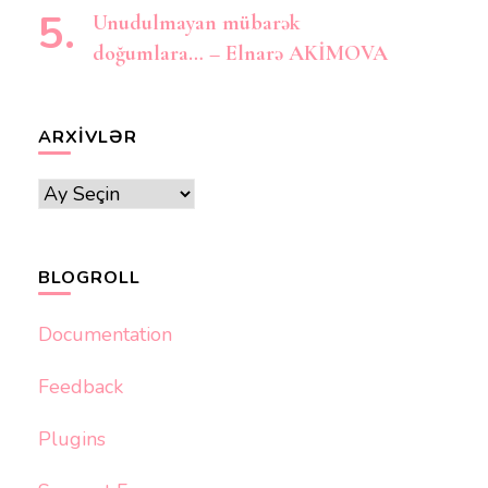
Unudulmayan mübarək
doğumlara… – Elnarə AKİMOVA
ARXIVLƏR
Arxivlər
BLOGROLL
Documentation
Feedback
Plugins