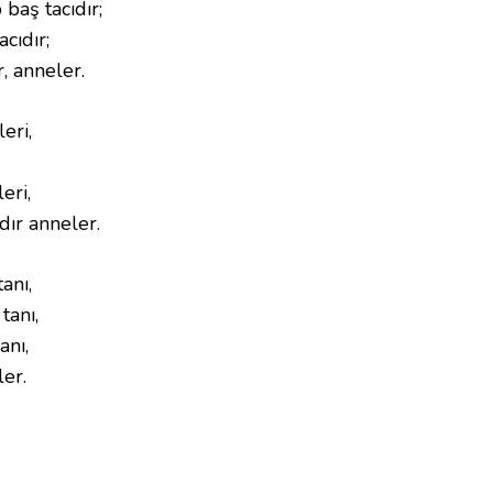
baş tacıdır;
cıdır;
, anneler.
eri,
eri,
dır anneler.
anı,
tanı,
anı,
er.