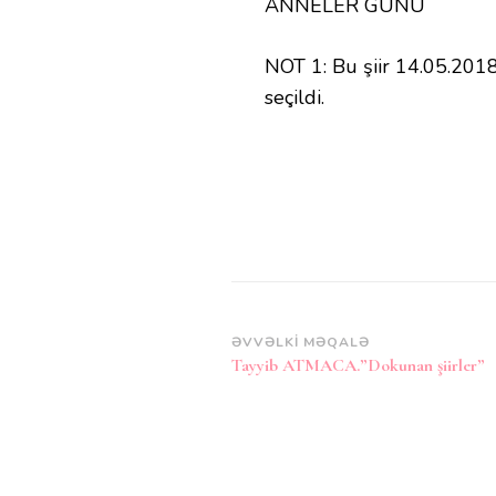
ANNELER GÜNÜ
NOT 1: Bu şiir 14.05.2018 
seçildi.
Post
ƏVVƏLKI MƏQALƏ
Tayyib ATMACA.”Dokunan şiirler”
Naviqasiya