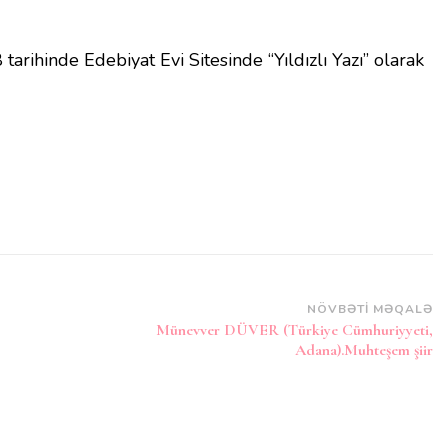
tarihinde Edebiyat Evi Sitesinde “Yıldızlı Yazı” olarak
NÖVBƏTI MƏQALƏ
Münevver DÜVER (Türkiye Cümhuriyyeti,
Adana).Muhteşem şiir