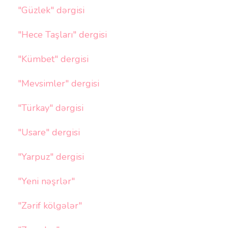
"Güzlek" dərgisi
"Hece Taşları" dergisi
"Kümbet" dergisi
"Mevsimler" dergisi
"Türkay" dərgisi
"Usare" dergisi
"Yarpuz" dergisi
"Yeni nəşrlər"
"Zərif kölgələr"