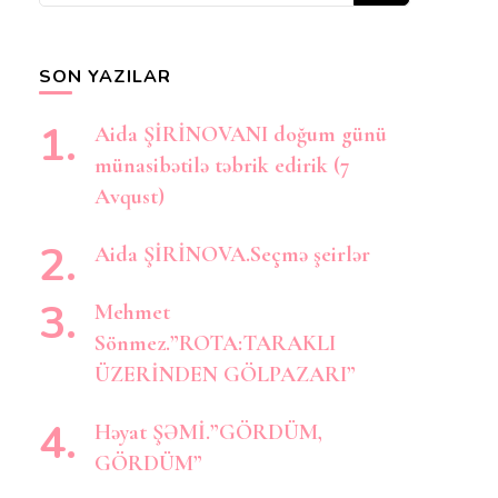
axtarırsınız?
SON YAZILAR
Aida ŞİRİNOVANI doğum günü
münasibətilə təbrik edirik (7
Avqust)
Aida ŞİRİNOVA.Seçmə şeirlər
Mehmet
Sönmez.”ROTA:TARAKLI
ÜZERİNDEN GÖLPAZARI”
Həyat ŞƏMİ.”GÖRDÜM,
GÖRDÜM”