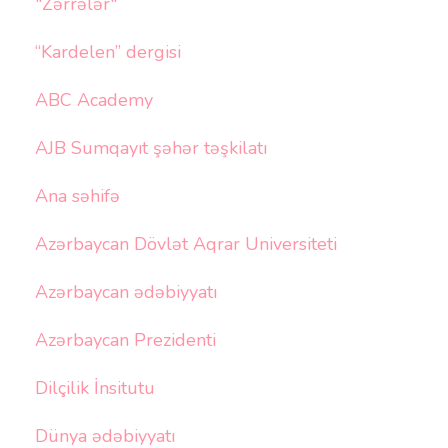
"Zərrələr"
“Kardelen” dergisi
ABC Academy
AJB Sumqayıt şəhər təşkilatı
Ana səhifə
Azərbaycan Dövlət Aqrar Universiteti
Azərbaycan ədəbiyyatı
Azərbaycan Prezidenti
Dilçilik İnsitutu
Dünya ədəbiyyatı