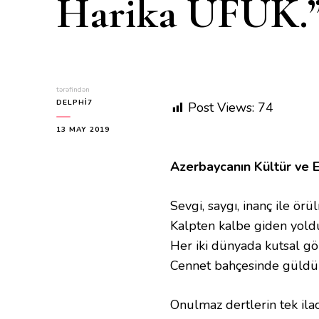
Harika UFUK.”
tərəfindən
DELPHI7
Post Views:
74
13 MAY 2019
Azerbaycanın Kültür ve Ed
Sevgi, saygı, inanç ile örü
Kalpten kalbe giden yold
Her iki dünyada kutsal g
Cennet bahçesinde güldür
Onulmaz dertlerin tek ilac