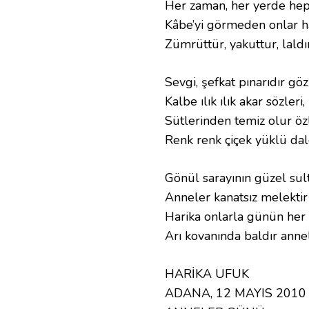
Her zaman, her yerde hep 
Kâbe’yi görmeden onlar ha
Zümrüttür, yakuttur, laldır
Sevgi, şefkat pınarıdır gözl
Kalbe ılık ılık akar sözleri,
Sütlerinden temiz olur özl
Renk renk çiçek yüklü dal
Gönül sarayının güzel sult
Anneler kanatsız melektir 
Harika onlarla günün her 
Arı kovanında baldır annel
HARİKA UFUK
ADANA, 12 MAYIS 2010