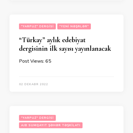
"YARPUZ" DERGISI
"YENI NƏŞRLƏR"
“Türkay” aylık edebiyat
dergisinin ilk sayısı yayınlanacak
Post Views: 65
02 DEKABR 2022
"YARPUZ" DERGISI
AJB SUMQAYIT ŞƏHƏR TƏŞKILATI