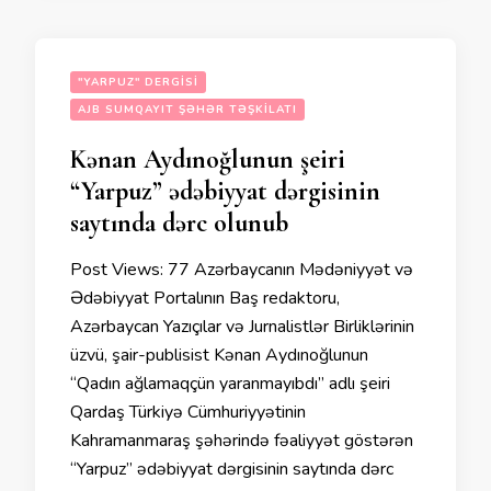
"YARPUZ" DERGISI
AJB SUMQAYIT ŞƏHƏR TƏŞKILATI
Kənan Aydınoğlunun şeiri
“Yarpuz” ədəbiyyat dərgisinin
saytında dərc olunub
Post Views: 77 Azərbaycanın Mədəniyyət və
Ədəbiyyat Portalının Baş redaktoru,
Azərbaycan Yazıçılar və Jurnalistlər Birliklərinin
üzvü, şair-publisist Kənan Aydınoğlunun
“Qadın ağlamaqçün yaranmayıbdı” adlı şeiri
Qardaş Türkiyə Cümhuriyyətinin
Kahramanmaraş şəhərində fəaliyyət göstərən
“Yarpuz” ədəbiyyat dərgisinin saytında dərc