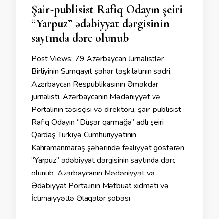
Şair-publisist Rafiq Odayın şeiri
“Yarpuz” ədəbiyyat dərgisinin
saytında dərc olunub
Post Views: 79 Azərbaycan Jurnalistlər
Birliyinin Sumqayıt şəhər təşkilatının sədri,
Azərbaycan Respublikasının Əməkdar
jurnalisti, Azərbaycanın Mədəniyyət və
Portalının təsisçisi və direktoru, şair-publisist
Rafiq Odayın “Düşər qarmağa” adlı şeiri
Qardaş Türkiyə Cümhuriyyətinin
Kahramanmaraş şəhərində fəaliyyət göstərən
“Yarpuz” ədəbiyyat dərgisinin saytında dərc
olunub. Azərbaycanın Mədəniyyət və
Ədəbiyyat Portalının Mətbuat xidməti və
İctimaiyyətlə Əlaqələr şöbəsi