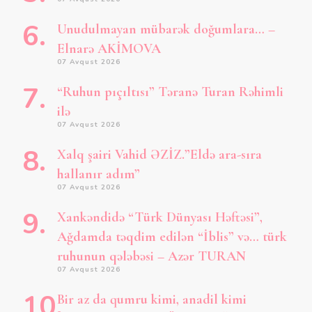
Unudulmayan mübarək doğumlara… –
Elnarə AKİMOVA
07 Avqust 2026
“Ruhun pıçıltısı” Təranə Turan Rəhimli
ilə
07 Avqust 2026
Xalq şairi Vahid ƏZİZ.”Eldə ara-sıra
hallanır adım”
07 Avqust 2026
Xankəndidə “Türk Dünyası Həftəsi”,
Ağdamda təqdim edilən “İblis” və… türk
ruhunun qələbəsi – Azər TURAN
07 Avqust 2026
Bir az da qumru kimi, anadil kimi