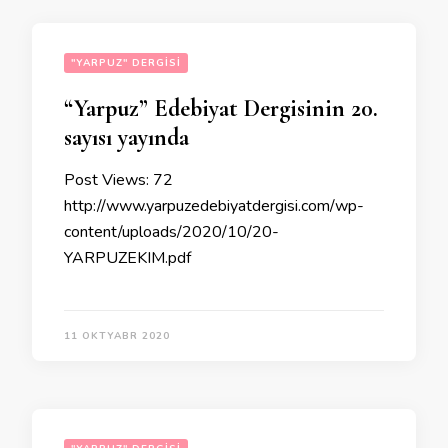
"YARPUZ" DERGISI
“Yarpuz” Edebiyat Dergisinin 20.
sayısı yayında
Post Views: 72
http://www.yarpuzedebiyatdergisi.com/wp-
content/uploads/2020/10/20-
YARPUZEKIM.pdf
11 OKTYABR 2020