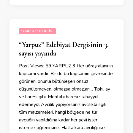
"YARPUZ" DERGISI
“Yarpuz” Edebiyat Dergisinin 3.
sayısı yayında
Post Views: 59 YARPUZ 3 Her uğraş alanının
kapsamı vardır. Bir de bu kapsamın çevresinde
görünen, onunla bütünleşen onsuz
düşünülemeyen, olmazsa olmazları… Tıpkı, ay
ve haresi gibi. Mehtabı haresiz tahayyül
edemeyiz. Avcılık yapıyorsanız avcılıkla ilgili
tüm malzemeleri, hangi bölgede ne tür
avcılığın yapıldığına kadar her şeyi ister
istemez öğrenirsiniz. Hatta kara avcılığı ise