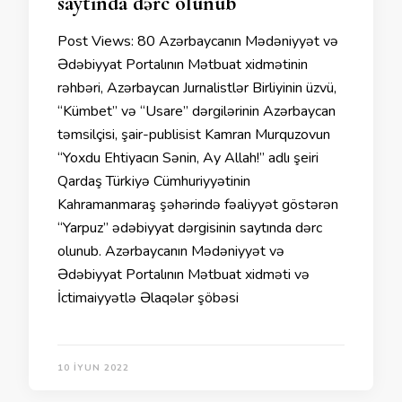
saytında dərc olunub
Post Views: 80 Azərbaycanın Mədəniyyət və
Ədəbiyyat Portalının Mətbuat xidmətinin
rəhbəri, Azərbaycan Jurnalistlər Birliyinin üzvü,
“Kümbet” və “Usare” dərgilərinin Azərbaycan
təmsilçisi, şair-publisist Kamran Murquzovun
“Yoxdu Ehtiyacın Sənin, Ay Allah!” adlı şeiri
Qardaş Türkiyə Cümhuriyyətinin
Kahramanmaraş şəhərində fəaliyyət göstərən
“Yarpuz” ədəbiyyat dərgisinin saytında dərc
olunub. Azərbaycanın Mədəniyyət və
Ədəbiyyat Portalının Mətbuat xidməti və
İctimaiyyətlə Əlaqələr şöbəsi
10 İYUN 2022