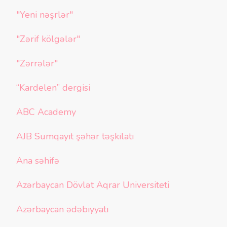
"Yeni nəşrlər"
"Zərif kölgələr"
"Zərrələr"
“Kardelen” dergisi
ABC Academy
AJB Sumqayıt şəhər təşkilatı
Ana səhifə
Azərbaycan Dövlət Aqrar Universiteti
Azərbaycan ədəbiyyatı