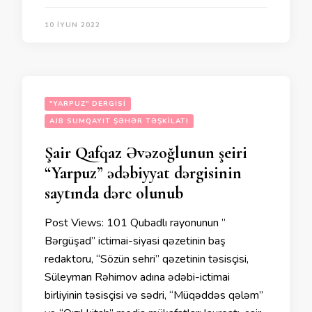
10 İYUN 2022
"YARPUZ" DERGISI
AJB SUMQAYIT ŞƏHƏR TƏŞKILATI
Şair Qafqaz Əvəzoğlunun şeiri
“Yarpuz” ədəbiyyat dərgisinin
saytında dərc olunub
Post Views: 101 Qubadlı rayonunun ”
Bərgüşad” ictimai-siyasi qəzetinin baş
redaktoru, “Sözün sehri” qəzetinin təsisçisi,
Süleyman Rəhimov adına ədəbi-ictimai
birliyinin təsisçisi və sədri, “Müqəddəs qələm”