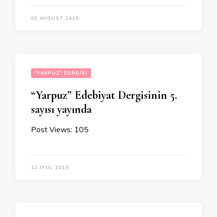
02 AVQUST 2019
"YARPUZ" DERGISI
“Yarpuz” Edebiyat Dergisinin 5.
sayısı yayında
Post Views: 105
12 İYUL 2019