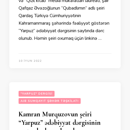
və “Qızıl kitab” media mükafatları laureatı, şair
Qafqaz Əvəzoğlunun “Qubadlımın” adlı şeiri
Qardaş Türkiyə Cümhuriyyətinin
Kahramanmaraş şəhərində fəaliyyət göstərən
“Yarpuz” ədəbiyyat dərgisinin saytında dərc
olunub. Həmin şeiri oxumaq üçün linkinə …
10 İYUN 2022
"YARPUZ" DERGISI
AJB SUMQAYIT ŞƏHƏR TƏŞKILATI
Kamran Murquzovun şeiri
“Yarpuz” ədəbiyyat dərgisinin