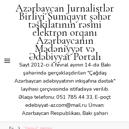
Azərbaycan Jurnalistlər
Birliyi Sumqayıt şəhər
təşkilatının rəsmi
elektron orqanı
Azərbaycanın
Mədəniyyət və
Ədəbiyyat Portalı
Sayt 2012-ci il fevral ayının 14-də Bakı
şəhərində gerçəkləşdirilən "Çağdaş
Azərbaycan ədəbiyyatının inkişafına dəstək"
layihəsi çərçivəsində istifadəyə verilib.
Əlaqə telefonu: 051 785 44 33, E-poçt:
edebiyyat-az.com@mail.ru Ünvan:
Azərbaycan Respublikası, Bakı şəhəri
Ev
“Yarpuz” dergisi