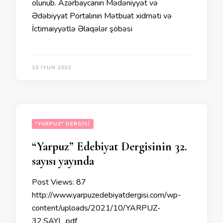
olunub. Azərbaycanın Mədəniyyət və
Ədəbiyyat Portalının Mətbuat xidməti və
İctimaiyyətlə Əlaqələr şöbəsi
10 İYUN 2022
"YARPUZ" DERGISI
“Yarpuz” Edebiyat Dergisinin 32.
sayısı yayında
Post Views: 87
http://www.yarpuzedebiyatdergisi.com/wp-
content/uploads/2021/10/YARPUZ-
32.SAYI_.pdf