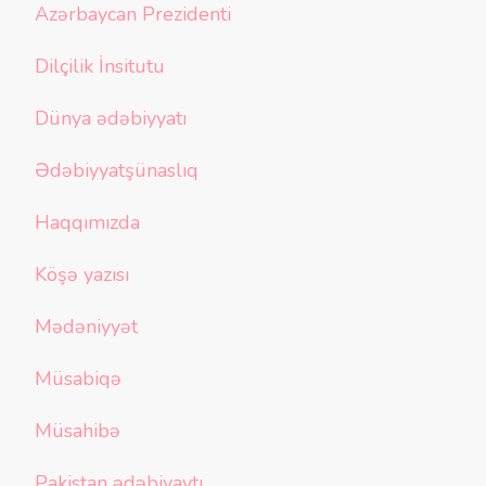
Azərbaycan Prezidenti
Dilçilik İnsitutu
Dünya ədəbiyyatı
Ədəbiyyatşünaslıq
Haqqımızda
Köşə yazısı
Mədəniyyət
Müsabiqə
Müsahibə
Pakistan ədəbiyaytı