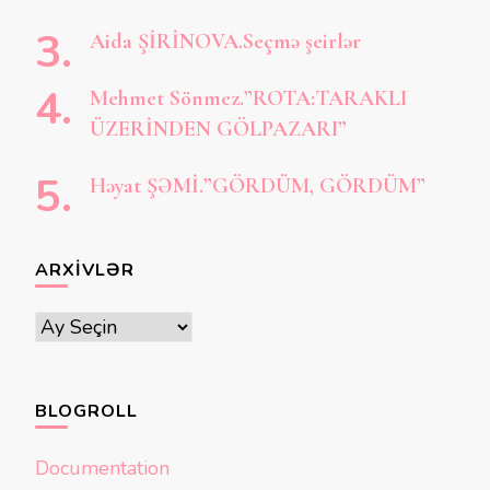
Aida ŞİRİNOVA.Seçmə şeirlər
Mehmet Sönmez.”ROTA:TARAKLI
ÜZERİNDEN GÖLPAZARI”
Həyat ŞƏMİ.”GÖRDÜM, GÖRDÜM”
ARXIVLƏR
Arxivlər
BLOGROLL
Documentation