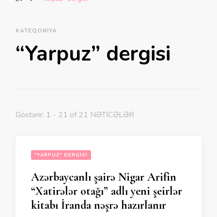
KATEQORIYA
“Yarpuz” dergisi
Göstərir: 1 - 21 of 21 NƏTİCƏLƏR
"YARPUZ" DERGISI
Azərbaycanlı şairə Nigar Arifin
“Xatirələr otağı” adlı yeni şeirlər
kitabı İranda nəşrə hazırlanır