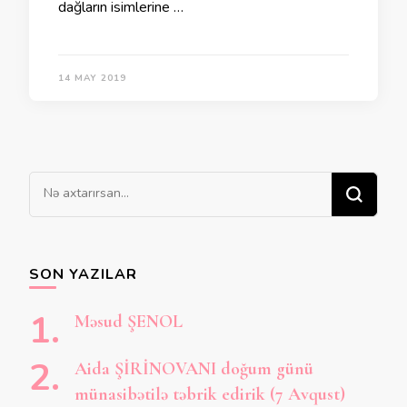
dağların isimlerine …
14 MAY 2019
Bir
şey
axtarırsınız?
SON YAZILAR
Məsud ŞENOL
Aida ŞİRİNOVANI doğum günü
münasibətilə təbrik edirik (7 Avqust)