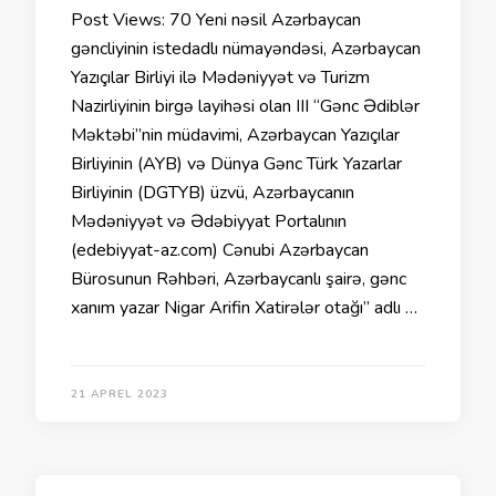
Post Views: 70 Yeni nəsil Azərbaycan
gəncliyinin istedadlı nümayəndəsi, Azərbaycan
Yazıçılar Birliyi ilə Mədəniyyət və Turizm
Nazirliyinin birgə layihəsi olan III “Gənc Ədiblər
Məktəbi”nin müdavimi, Azərbaycan Yazıçılar
Birliyinin (AYB) və Dünya Gənc Türk Yazarlar
Birliyinin (DGTYB) üzvü, Azərbaycanın
Mədəniyyət və Ədəbiyyat Portalının
(edebiyyat-az.com) Cənubi Azərbaycan
Bürosunun Rəhbəri, Azərbaycanlı şairə, gənc
xanım yazar Nigar Arifin Xatirələr otağı” adlı …
21 APREL 2023