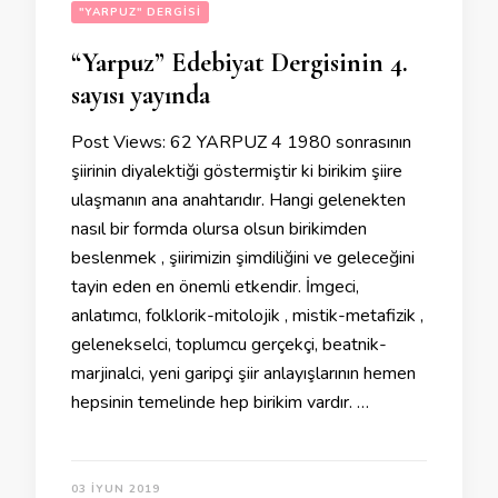
"YARPUZ" DERGISI
“Yarpuz” Edebiyat Dergisinin 4.
sayısı yayında
Post Views: 62 YARPUZ 4 1980 sonrasının
şiirinin diyalektiği göstermiştir ki birikim şiire
ulaşmanın ana anahtarıdır. Hangi gelenekten
nasıl bir formda olursa olsun birikimden
beslenmek , şiirimizin şimdiliğini ve geleceğini
tayin eden en önemli etkendir. İmgeci,
anlatımcı, folklorik-mitolojik , mistik-metafizik ,
gelenekselci, toplumcu gerçekçi, beatnik-
marjinalci, yeni garipçi şiir anlayışlarının hemen
hepsinin temelinde hep birikim vardır. …
03 İYUN 2019