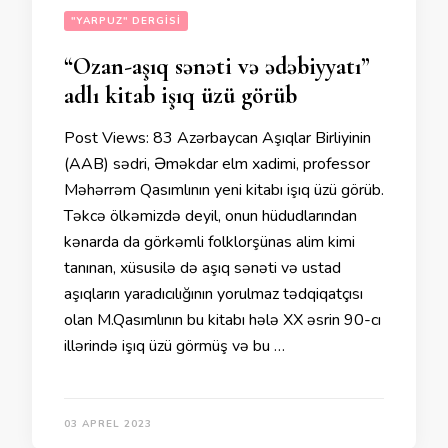
"YARPUZ" DERGISI
“Ozan-aşıq sənəti və ədəbiyyatı”
adlı kitab işıq üzü görüb
Post Views: 83 Azərbaycan Aşıqlar Birliyinin
(AAB) sədri, Əməkdar elm xadimi, professor
Məhərrəm Qasımlının yeni kitabı işıq üzü görüb.
Təkcə ölkəmizdə deyil, onun hüdudlarından
kənarda da görkəmli folklorşünas alim kimi
tanınan, xüsusilə də aşıq sənəti və ustad
aşıqların yaradıcılığının yorulmaz tədqiqatçısı
olan M.Qasımlının bu kitabı hələ XX əsrin 90-cı
illərində işıq üzü görmüş və bu …
03 APREL 2023