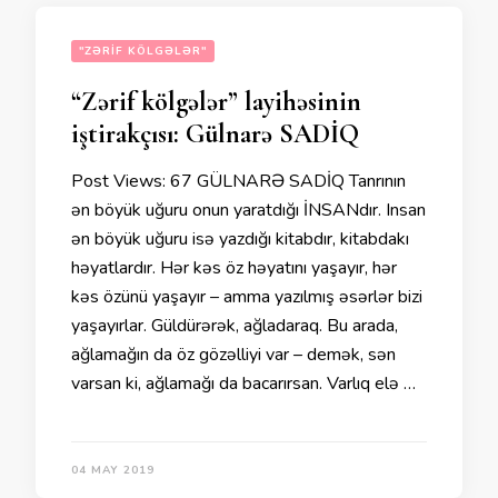
"ZƏRIF KÖLGƏLƏR"
“Zərif kölgələr” layihəsinin
iştirakçısı: Gülnarə SADİQ
Post Views: 67 GÜLNARƏ SADİQ Tanrının
ən böyük uğuru onun yaratdığı İNSANdır. Insan
ən böyük uğuru isə yazdığı kitabdır, kitabdakı
həyatlardır. Hər kəs öz həyatını yaşayır, hər
kəs özünü yaşayır – amma yazılmış əsərlər bizi
yaşayırlar. Güldürərək, ağladaraq. Bu arada,
ağlamağın da öz gözəlliyi var – demək, sən
varsan ki, ağlamağı da bacarırsan. Varlıq elə …
04 MAY 2019