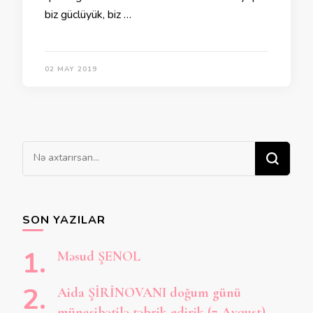
biz güclüyük, biz …
02 MAY 2019
Bir
şey
axtarırsınız?
SON YAZILAR
Məsud ŞENOL
Aida ŞİRİNOVANI doğum günü
münasibətilə təbrik edirik (7 Avqust)