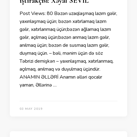
iştirakçısı: Xəyal SEVİL
Post Views: 80 Bəzən uzaqlaşmaq lazım gəlir,
yaxınlaşmaq üçün; bəzən xatırlamaq lazım
gəlir, xatırlanmaq üçün;bəzən ağlamaq lazım
gəlir, açılmaq üçün;bəzən anmaq lazım gəlir,
anılmaq üçün; bəzən de susmaq lazım gəlir,
duymaq üçün. – bəli, mənim üçün də söz
Təbrizi demişkən – yaxınlaşmaq, xatırlanmaq,
açılmaq, anılmaq və duyulmaq üçündür.
ANAMIN ƏLLƏRİ Anamın əlləri qocalır
yaman, Əllərinə …
03 MAY 2019