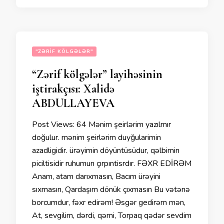
"ZƏRIF KÖLGƏLƏR"
“Zərif kölgələr” layihəsinin
iştirakçısı: Xalidə
ABDULLAYEVA
Post Views: 64 Mənim şeirlərim yazılmır
doğulur. mənim şeirlərim duyğularimin
azadligidir. ürəyimin döyüntüsüdur, qəlbimin
piciltisidir ruhumun çırpıntisrdır. FƏXR EDİRƏM
Anam, atam darıxmasın, Bacım ürəyini
sıxmasın, Qardaşım dönük çıxmasın Bu vətənə
borcumdur, fəxr edirəm! Əsgər gedirəm mən,
At, sevgilim, dərdi, qəmi, Torpaq qədər sevdim