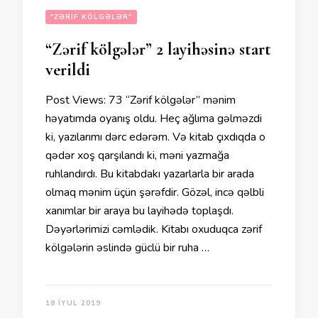
"ZƏRIF KÖLGƏLƏR"
“Zərif kölgələr” 2 layihəsinə start
verildi
Post Views: 73 “Zərif kölgələr” mənim
həyatımda oyanış oldu. Heç ağlıma gəlməzdi
ki, yazılarımı dərc edərəm. Və kitab çıxdıqda o
qədər xoş qarşılandı ki, məni yazmağa
ruhlandırdı. Bu kitabdakı yazarlarla bir arada
olmaq mənim üçün şərəfdir. Gözəl, incə qəlbli
xanımlar bir araya bu layihədə toplaşdı.
Dəyərlərimizi cəmlədik. Kitabı oxuduqca zərif
kölgələrin əslində güclü bir ruha …
18 İYUL 2019