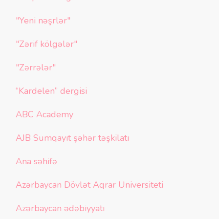
"Yeni nəşrlər"
"Zərif kölgələr"
"Zərrələr"
“Kardelen” dergisi
ABC Academy
AJB Sumqayıt şəhər təşkilatı
Ana səhifə
Azərbaycan Dövlət Aqrar Universiteti
Azərbaycan ədəbiyyatı