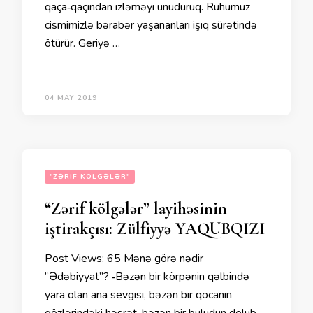
qaça‐qaçından izləməyi unuduruq. Ruhumuz
cismimizlə bərabər yaşananları işıq sürətində
ötürür. Geriyə …
04 MAY 2019
"ZƏRIF KÖLGƏLƏR"
“Zərif kölgələr” layihəsinin
iştirakçısı: Zülfiyyə YAQUBQIZI
Post Views: 65 Mənə görə nədir
”Ədəbiyyat”? ‐Bəzən bir körpənin qəlbində
yara olan ana sevgisi, bəzən bir qocanın