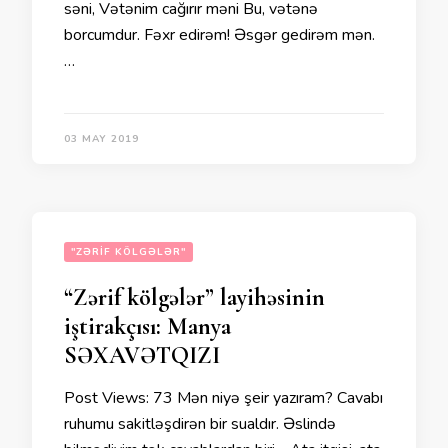
səni, Vətənim cağırır məni Bu, vətənə
borcumdur. Fəxr edirəm! Əsgər gedirəm mən.
…
03 MAY 2019
"ZƏRIF KÖLGƏLƏR"
“Zərif kölgələr” layihəsinin
iştirakçısı: Manya
SƏXAVƏTQIZI
Post Views: 73 Mən niyə şeir yazıram? Cavabı
ruhumu sakitləşdirən bir sualdır. Əslində