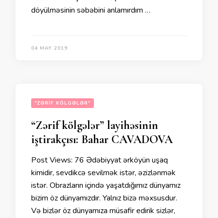
döyülməsinin səbəbini anlamırdım …
04 MAY 2019
"ZƏRIF KÖLGƏLƏR"
“Zərif kölgələr” layihəsinin
iştirakçısı: Bahar CAVADOVA
Post Views: 76 Ədəbiyyat ərköyün uşaq
kimidir, sevdikcə sevilmək istər, əzizlənmək
istər. Obrazların içində yaşatdığımız dünyamız
bizim öz dünyamızdır. Yalnız bizə məxsusdur.
Və bizlər öz dünyamıza müsafir edirik sizlər,