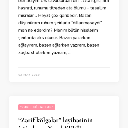
bilmədiyim tək cavablardan biri… Ata itgisi, ata
həsrəti, ruhumu titrədən ata ölümü – təsəllim
misralar… Həyat çox qəribədir. Bəzən
düşünürəm ruhum şeirlərlə “dillənməsəydi”
mən nə edərdim? Mənim bütün hisslərim
şeirlərdə əks olunur. Bəzən yazarkən
ağlayıram, bəzən ağlarkən yazıram, bəzən
xoşbəxt olarkən yazıram, …
03 MAY 2019
"ZƏRIF KÖLGƏLƏR"
“Zərif kölgələr” layihəsinin