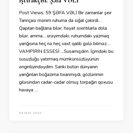
iştirakçısı: Şəfa VƏLİ
Post Views: 59 ŞƏFA VƏLİ Bir zamanlar şeir
Tanrıçası mənim ruhuma da sığal çəkirdi…
Qapıları bağlana bilər, həyat sıxıntılarla dola
bilər, amma… ürəyimdəki, ruhumdakı yazmaq
yanğısına heç nə heç vaxt qalib gələ bilməz…
VAMPİRİN ESSESİ …Susamışdım. İçimdəki bu
susuzluğu yatırmaq mümkünsüzlüyünün
ənginliyindəydim. Sanki bütün dünyanın
yanğınları boğazıma tıxanmışdı, gözlərimin
giləsindən cadar-cadar olmuş torpağın qoxusu
havaya …
04 MAY 2019