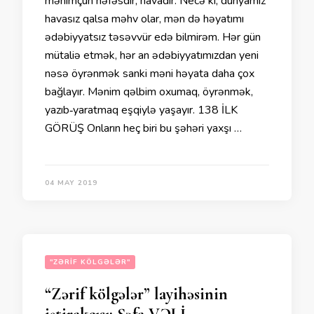
mənimçün nəfəsdir, havadır. Necə ki, dünyamız
havasız qalsa məhv olar, mən də həyatımı
ədəbiyyatsız təsəvvür edə bilmirəm. Hər gün
mütaliə etmək, hər an ədəbiyyatımızdan yeni
nəsə öyrənmək sanki məni həyata daha çox
bağlayır. Mənim qəlbim oxumaq, öyrənmək,
yazıb‐yaratmaq eşqiylə yaşayır. 138 İLK
GÖRÜŞ Onların heç biri bu şəhəri yaxşı …
04 MAY 2019
"ZƏRIF KÖLGƏLƏR"
“Zərif kölgələr” layihəsinin