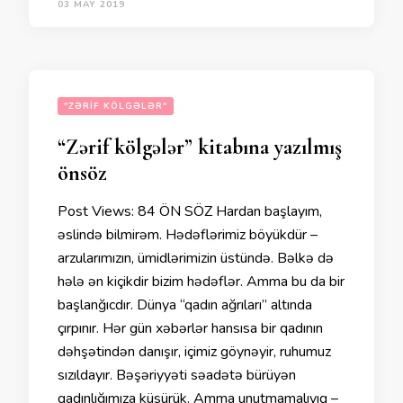
03 MAY 2019
"ZƏRIF KÖLGƏLƏR"
“Zərif kölgələr” kitabına yazılmış
önsöz
Post Views: 84 ÖN SÖZ Hardan başlayım,
əslində bilmirəm. Hədəflərimiz böyükdür –
arzularımızın, ümidlərimizin üstündə. Bəlkə də
hələ ən kiçikdir bizim hədəflər. Amma bu da bir
başlanğıcdır. Dünya “qadın ağrıları” altında
çırpınır. Hər gün xəbərlər hansısa bir qadının
dəhşətindən danışır, içimiz göynəyir, ruhumuz
sızıldayır. Bəşəriyyəti səadətə bürüyən
qadınlığımıza küsürük. Amma unutmamalıyıq –