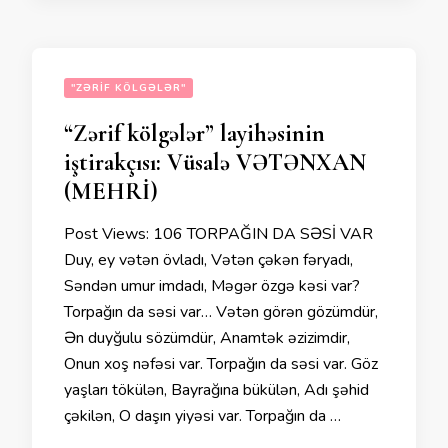
"ZƏRIF KÖLGƏLƏR"
“Zərif kölgələr” layihəsinin
iştirakçısı: Vüsalə VƏTƏNXAN
(MEHRİ)
Post Views: 106 TORPAĞIN DA SƏSİ VAR
Duy, ey vətən övladı, Vətən çəkən fəryadı,
Səndən umur imdadı, Məgər özgə kəsi var?
Torpağın da səsi var… Vətən görən gözümdür,
Ən duyğulu sözümdür, Anamtək əzizimdir,
Onun xoş nəfəsi var. Torpağın da səsi var. Göz
yaşları tökülən, Bayrağına bükülən, Adı şəhid
çəkilən, O daşın yiyəsi var. Torpağın da …