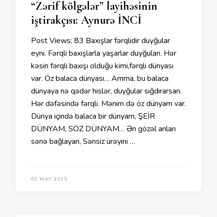
“Zərif kölgələr” layihəsinin
iştirakçısı: Aynurə İNCİ
Post Views: 83 Baxışlar fərqlidir duyğular
eyni. Fərqli baxışlarla yaşarlar duyğuları. Hər
kəsin fərqli baxışı olduğu kimi,fərqli dünyası
var. Öz balaca dünyası… Amma, bu balaca
dünyaya nə qədər hislər, duyğular sığdırarsan.
Hər dəfəsində fərqli. Mənim də öz dünyam var.
Dünya içində balaca bir dünyam, ŞEİR
DÜNYAM, SÖZ DÜNYAM… Ən gözəl anları
sənə bağlayan, Sənsiz ürəyini …
03 MAY 2019