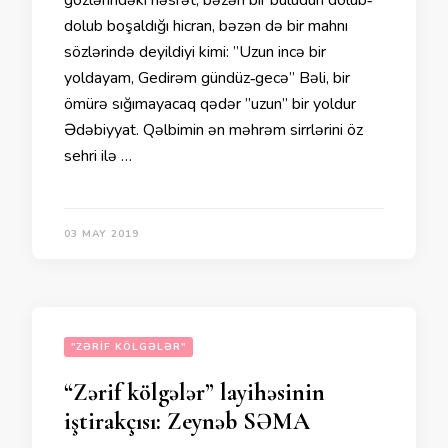
gözlərindəki həsrət, bəzən bir buludun dolub‐
dolub boşaldığı hicran, bəzən də bir mahnı
sözlərində deyildiyi kimi: ”Uzun incə bir
yoldayam, Gedirəm gündüz‐gecə” Bəli, bir
ömürə sığımayacaq qədər ”uzun” bir yoldur
Ədəbiyyat. Qəlbimin ən məhrəm sirrlərini öz
sehri ilə …
03 MAY 2019
"ZƏRIF KÖLGƏLƏR"
“Zərif kölgələr” layihəsinin
iştirakçısı: Zeynəb SƏMA