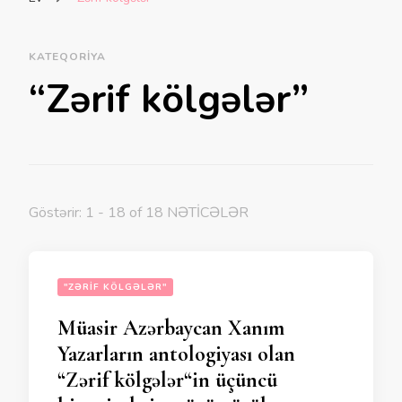
KATEQORIYA
“Zərif kölgələr”
Göstərir: 1 - 18 of 18 NƏTİCƏLƏR
"ZƏRIF KÖLGƏLƏR"
Müasir Azərbaycan Xanım
Yazarların antologiyası olan
“Zərif kölgələr“in üçüncü