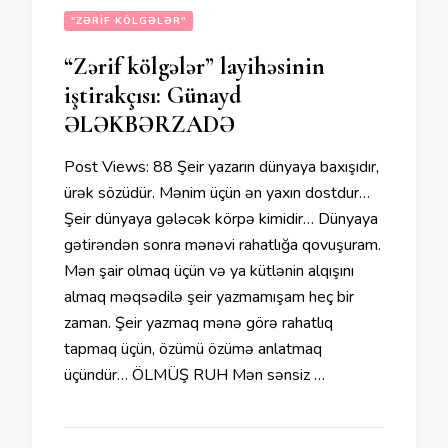
"ZƏRIF KÖLGƏLƏR"
“Zərif kölgələr” layihəsinin
iştirakçısı: Günayd
ƏLƏKBƏRZADƏ
Post Views: 88 Şeir yazarın dünyaya baxışıdır,
ürək sözüdür. Mənim üçün ən yaxın dostdur…
Şeir dünyaya gələcək körpə kimidir… Dünyaya
gətirəndən sonra mənəvi rahatlığa qovuşuram.
Mən şair olmaq üçün və ya kütlənin alqışını
almaq məqsədilə şeir yazmamışam heç bir
zaman. Şeir yazmaq mənə görə rahatlıq
tapmaq üçün, özümü özümə anlatmaq
üçündür… ÖLMÜŞ RUH Mən sənsiz …