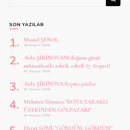
şey
axtarırsınız?
SON YAZILAR
Məsud ŞENOL
08 Avqust 2026
Aida ŞİRİNOVANI doğum günü
münasibətilə təbrik edirik (7 Avqust)
07 Avqust 2026
Aida ŞİRİNOVA.Seçmə şeirlər
07 Avqust 2026
Mehmet Sönmez.”ROTA:TARAKLI
ÜZERİNDEN GÖLPAZARI”
07 Avqust 2026
Həyat ŞƏMİ.”GÖRDÜM, GÖRDÜM”