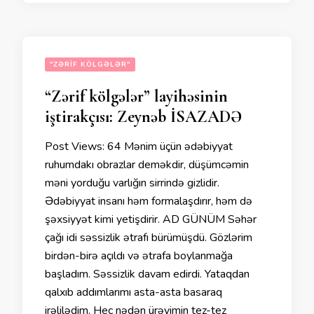
"ZƏRIF KÖLGƏLƏR"
“Zərif kölgələr” layihəsinin
iştirakçısı: Zeynəb İSAZADƏ
Post Views: 64 Mənim üçün ədəbiyyat
ruhumdakı obrazlar deməkdir, düşümcəmin
məni yorduğu varlığın sirrində gizlidir.
Ədəbiyyat insanı həm formalaşdırır, həm də
şəxsiyyət kimi yetişdirir. AD GÜNÜM Səhər
çağı idi səssizlik ətrafı bürümüşdü. Gözlərim
birdən-birə açıldı və ətrafa boylanmağa
başladım. Səssizlik davam edirdi. Yataqdan
qalxıb addımlarımı asta-asta basaraq
irəlilədim. Heç nədən ürəyimin tez-tez