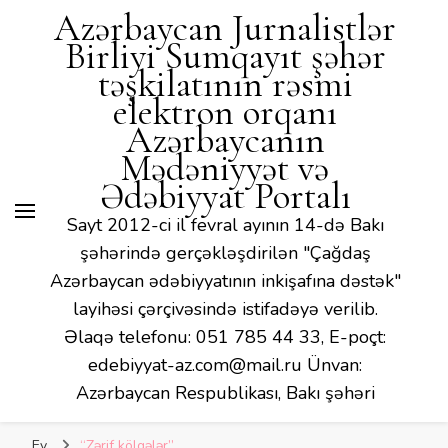
Azərbaycan Jurnalistlər
Birliyi Sumqayıt şəhər
təşkilatının rəsmi
elektron orqanı
Azərbaycanın
Mədəniyyət və
Ədəbiyyat Portalı
Sayt 2012-ci il fevral ayının 14-də Bakı
şəhərində gerçəkləşdirilən "Çağdaş
Azərbaycan ədəbiyyatının inkişafına dəstək"
layihəsi çərçivəsində istifadəyə verilib.
Əlaqə telefonu: 051 785 44 33, E-poçt:
edebiyyat-az.com@mail.ru Ünvan:
Azərbaycan Respublikası, Bakı şəhəri
Ev
“Zərif kölgələr”