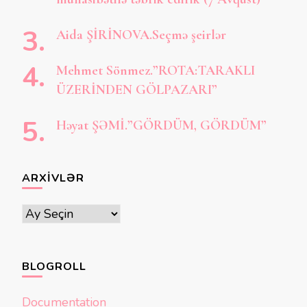
Aida ŞİRİNOVA.Seçmə şeirlər
Mehmet Sönmez.”ROTA:TARAKLI
ÜZERİNDEN GÖLPAZARI”
Həyat ŞƏMİ.”GÖRDÜM, GÖRDÜM”
ARXIVLƏR
Arxivlər
BLOGROLL
Documentation