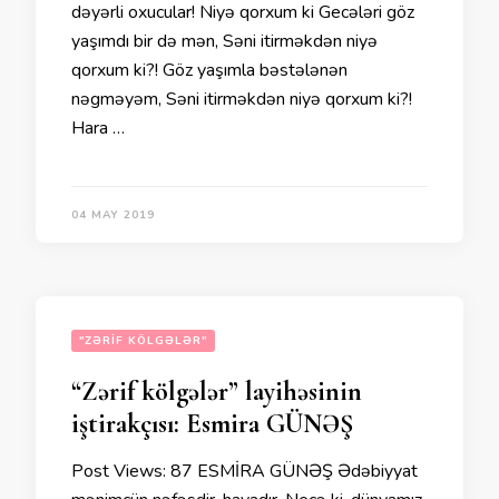
dəyərli oxucular! Niyə qorxum ki Gecələri göz
yaşımdı bir də mən, Səni itirməkdən niyə
qorxum ki?! Göz yaşımla bəstələnən
nəgməyəm, Səni itirməkdən niyə qorxum ki?!
Hara …
04 MAY 2019
"ZƏRIF KÖLGƏLƏR"
“Zərif kölgələr” layihəsinin
iştirakçısı: Esmira GÜNƏŞ
Post Views: 87 ESMİRA GÜNƏŞ Ədəbiyyat