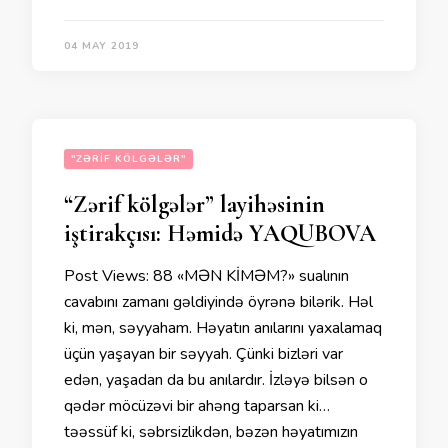
04 MAY 2019
"ZƏRIF KÖLGƏLƏR"
“Zərif kölgələr” layihəsinin
iştirakçısı: Həmidə YAQUBOVA
Post Views: 88 «MƏN KİMƏM?» sualının
cavabını zamanı gəldiyində öyrənə bilərik. Həl
ki, mən, səyyaham. Həyatın anılarını yaxalamaq
üçün yaşayan bir səyyah. Çünki bizləri var
edən, yaşadan da bu anılardır. İzləyə bilsən o
qədər möcüzəvi bir ahəng taparsan ki…
təəssüf ki, səbrsizlikdən, bəzən həyatımızın