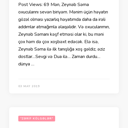
Post Views: 69 Mən, Zeynəb Səma
oxucularını sevən biriyəm. Mənim üçün həyatın
gözəl olması yazarlıq həyatımda daha da irəli
addımlar atmağımla əlaqəlidir. Və oxucularımın,
Zeynəb Səmanı kəşf etməsi olar ki, bu məni
çox həm də çox xoşbəxt edəcək. Elə isə,
Zeynəb Səma ilə ilk tanışlığa xoş gəldiz, əziz
dostlar…Sevgi və Dua ilə… Zaman durdu…
dünya …
03 MAY 2019
"ZƏRIF KÖLGƏLƏR"