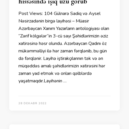
hissəsində işıq üzü görüb
Post Views: 104 Gülnarə Sadiq və Aysel
Nəsirzadənin birgə layihəsi – Müasir
Azərbaycan Xanım Yazarların antologiyası olan
“Zərif kölgələr“in 3-cü sayı Şəhidlərimizin əziz
xatirəsinə həsr olundu. Azərbaycan Qadını öz
mükəmməlliyi ilə hər zaman fərqlənib, bu gün
də fərqlənir. Layihə iştirakçılarının tək və ən
müqəddəs amalı şəhidlərimizin xatirəsini hər
zaman yad etmək və onları qəlblərdə
yaşatmaqdır.Layihənin …
28 DEKABR 2022