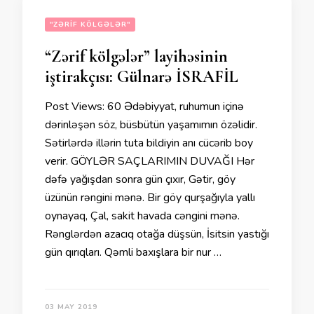
"ZƏRIF KÖLGƏLƏR"
“Zərif kölgələr” layihəsinin
iştirakçısı: Gülnarə İSRAFİL
Post Views: 60 Ədəbiyyat, ruhumun içinə
dərinləşən söz, büsbütün yaşamımın özəlidir.
Sətirlərdə illərin tuta bildiyin anı cücərib boy
verir. GÖYLƏR SAÇLARIMIN DUVAĞI Hər
dəfə yağışdan sonra gün çıxır, Gətir, göy
üzünün rəngini mənə. Bir göy qurşağıyla yallı
oynayaq, Çal, sakit havada cəngini mənə.
Rənglərdən azacıq otağa düşsün, İsitsin yastığı
gün qırıqları. Qəmli baxışlara bir nur …
03 MAY 2019