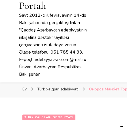
Portalı
Sayt 2012-ci il fevral ayının 14-də
Bakı şəhərində gerçəkləşdirilən
"Çağdaş Azərbaycan ədəbiyyatının
inkişafına dəstək" layihəsi
çərçivəsində istifadəyə verilib.
Əlaqə telefonu: 051 785 44 33,
E-poçt: edebiyyat-az.com@mail.ru
Ünvan: Azərbaycan Respublikası,
Bakı şəhəri
Ev
Türk xalqları ədəbiyyatı
Оморов Мамбет То
TÜRK XALQLARI ƏDƏBIYYATI