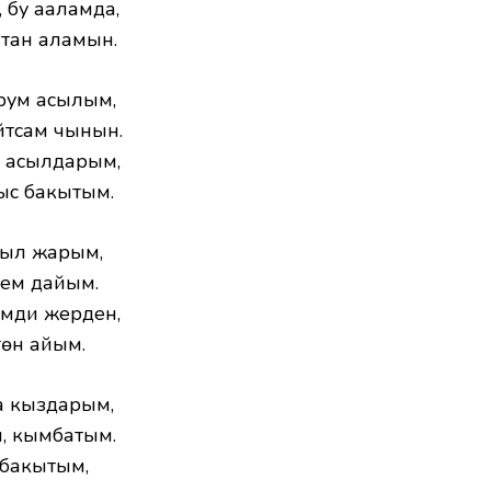
 бу ааламда,
 тан аламын.
рум асылым,
йтсам чынын.
, асылдарым,
ыс бакытым.
сыл жарым,
лем дайым.
имди жерден,
йгөн айым.
а кыздарым,
, кымбатым.
, бакытым,