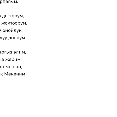
 урпагым.
 досторум,
 жоктоорум.
 чоңойдук,
дуу доорум.
ргыз элим,
ыз жерим.
 мен үчүн,
ик Мекеним