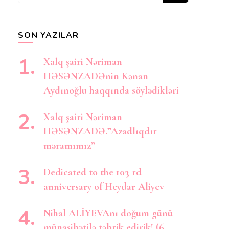
axtarırsınız?
SON YAZILAR
Xalq şairi Nəriman
HƏSƏNZADƏnin Kənan
Aydınoğlu haqqında söylədikləri
Xalq şairi Nəriman
HƏSƏNZADƏ.”Azadlıqdır
məramımız”
Dedicated to the 103 rd
anniversary of Heydar Aliyev
Nihal ALİYEVAnı doğum günü
münasibətilə təbrik edirik! (6