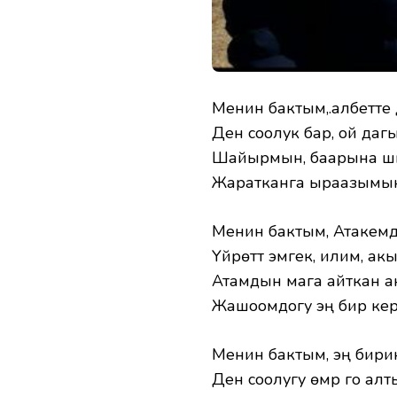
Менин бактым,.албетте 
Ден соолук бар, ой дагы
Шайырмын, баарына шүг
Жаратканга ыраазымын,
Менин бактым, Атакемд
Үйрөттү эмгек, илим, акы
Атамдын мага айткан ак
Жашоомдогу эң бир кер
Менин бактым, эң бири
Ден соолугу өмүрү го ал