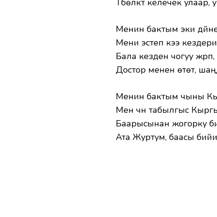
Түбөлүктүү келечек улаар,
Менин бактым эки дүйнө
Мени эстеп кээ кездери
Бала кезден чогуу жүрүп,
Достор менен өтөт, шаң
Менин бактым чыны Кы
Мен үчүн табылгыс Кырг
Баарысынан жогорку бир
Ата Журтум, баасы бий