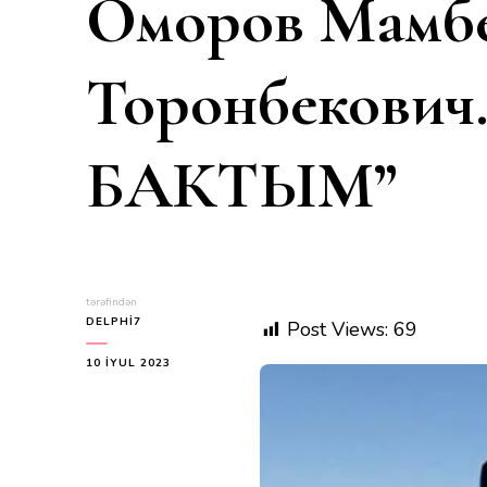
Оморов Мамб
Торонбекови
БАКТЫМ”
tərəfindən
DELPHI7
Post Views:
69
10 İYUL 2023