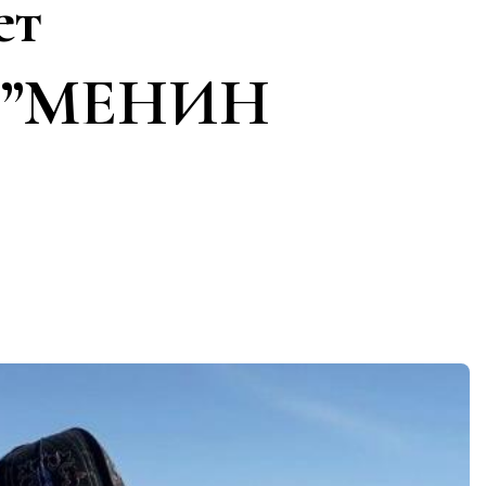
ет
ч.”МЕНИН