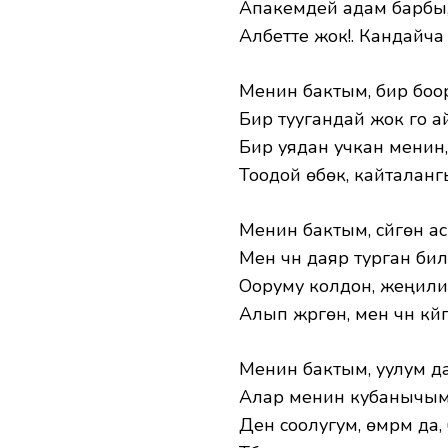
Апакемдей адам барбы,
Албетте жок!. Кандайча
Менин бактым, бир боо
Бир туугандай жок го а
Бир уядан учкан менин
Тоодой өбөк, кайталанг
Менин бактым, сүйгөн а
Мен үчүн даяр турган би
Ооруму колдон, жеңил
Алып жүргөн, мен үчүн кү
Менин бактым, уулум д
Алар менин кубанычым
Ден соолугум, өмүрүм да