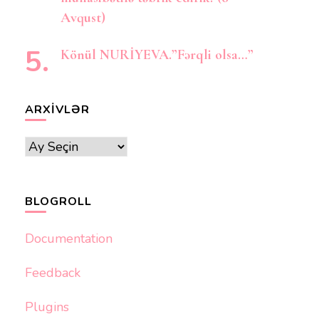
Avqust)
Könül NURİYEVA.”Fərqli olsa…”
ARXIVLƏR
Arxivlər
BLOGROLL
Documentation
Feedback
Plugins