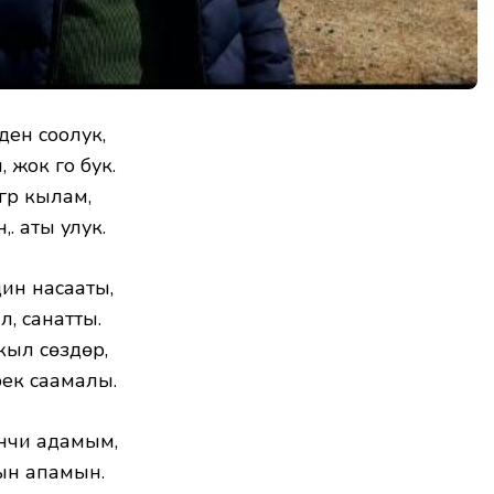
ден соолук,
, жок го бук.
үр кылам,
. аты улук.
ин насааты,
л, санатты.
ыл сөздөрү,
ек саамалы.
нчи адамым,
тын апамын.