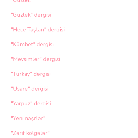
"Güzlek"
"Güzlek" dərgisi
"Hece Taşları" dergisi
"Kümbet" dergisi
"Mevsimler" dergisi
"Türkay" dərgisi
"Usare" dergisi
"Yarpuz" dergisi
"Yeni nəşrlər"
"Zərif kölgələr"