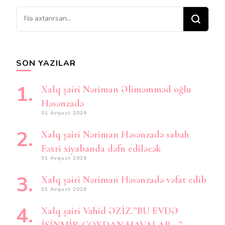
Bir
şey
axtarırsınız?
SON YAZILAR
Xalq şairi Nəriman Əliməmməd oğlu
Həsənzadə
01 Avqust 2026
Xalq şairi Nəriman Həsənzadə sabah
Fəxri xiyabanda dəfn ediləcək
01 Avqust 2026
Xalq şairi Nəriman Həsənzadə vəfat edib
01 Avqust 2026
Xalq şairi Vahid ƏZİZ.”BU EVDƏ