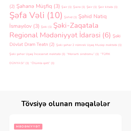
Şahanə Müşfiq
(3)
(2)
Şair
(1)
Şairə
(1)
Şeir
(1)
Şeir kitabı
(1)
Şəfa Vəli
(10)
Şəhid Natiq
Şəhid
(1)
Şəki-Zaqatala
İsmayılov
(3)
Şəki
(1)
Regional Mədəniyyət İdarəsi
(6)
Şəki
Dövlət Dram Teatrı
(2)
Şəki şəhər 2 nömrəli Uşaq Musiqi məktəbi
(1)
Şəki şəhər Uşaq İncəsənət məktəbi
(1)
“Moriarti sindromu”
(1)
“TÜRK
DÜNYASI”
(1)
“Ölümlə qətl”
(1)
Tövsiyə olunan məqalələr
MƏDƏNIYYƏT