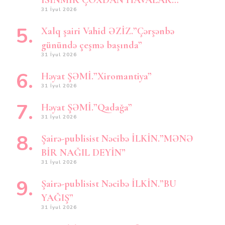
İSİNMİR ÇOXDAN HAVALAR…”
31 İyul 2026
Xalq şairi Vahid ƏZİZ.”Çərşənbə
günündə çeşmə başında”
31 İyul 2026
Həyat ŞƏMİ.”Xiromantiya”
31 İyul 2026
Həyat ŞƏMİ.”Qadağa”
31 İyul 2026
Şairə-publisist Nəcibə İLKİN.”MƏNƏ
BİR NAĞIL DEYİN”
31 İyul 2026
Şairə-publisist Nəcibə İLKİN.”BU
YAĞIŞ”
31 İyul 2026