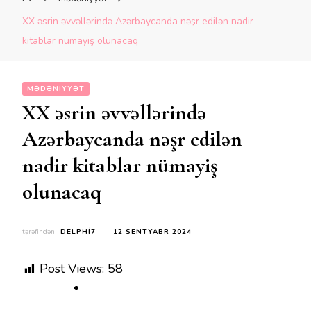
XX əsrin əvvəllərində Azərbaycanda nəşr edilən nadir
kitablar nümayiş olunacaq
MƏDƏNIYYƏT
XX əsrin əvvəllərində
Azərbaycanda nəşr edilən
nadir kitablar nümayiş
olunacaq
tərəfindən
DELPHI7
12 SENTYABR 2024
Post Views:
58