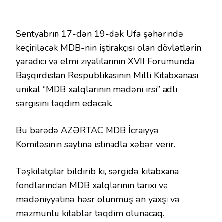
Sentyabrın 17-dən 19-dək Ufa şəhərində
keçiriləcək MDB-nin iştirakçısı olan dövlətlərin
yaradıcı və elmi ziyalılarının XVII Forumunda
Başqırdıstan Respublikasının Milli Kitabxanası
unikal “MDB xalqlarının mədəni irsi” adlı
sərgisini təqdim edəcək.
Bu barədə
AZƏRTAC
MDB İcraiyyə
Komitəsinin saytına istinadla xəbər verir.
Təşkilatçılar bildirib ki, sərgidə kitabxana
fondlarından MDB xalqlarının tarixi və
mədəniyyətinə həsr olunmuş ən yaxşı və
məzmunlu kitablar təqdim olunacaq.