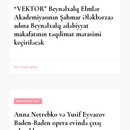
“VEKTOR” Beynəlxalq Elmlər
Akademiyasının Şahmar Ələkbərzaə
adına Beynəlxalq ədəbiyyat
makafatının təqdimat mərasimi
keçiriləcək
03 İYUN 2019
MƏDƏNIYYƏT
Anna Netrebko və Yusif Eyvazov
Baden-Baden opera evində çıxış