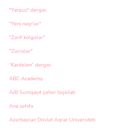
"Yarpuz" dergisi
"Yeni nəşrlər"
"Zərif kölgələr"
"Zərrələr"
“Kardelen” dergisi
ABC Academy
AJB Sumqayıt şəhər təşkilatı
Ana səhifə
Azərbaycan Dövlət Aqrar Universiteti