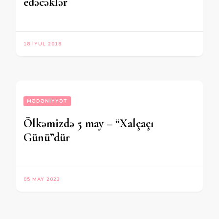
edəcəklər
18 İYUL 2018
MƏDƏNIYYƏT
Ölkəmizdə 5 may – “Xalçaçı
Günü”dür
05 MAY 2023