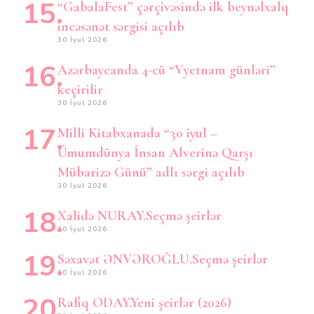
“GabalaFest” çərçivəsində ilk beynəlxalq
incəsənət sərgisi açılıb
30 İyul 2026
Azərbaycanda 4-cü “Vyetnam günləri”
keçirilir
30 İyul 2026
Milli Kitabxanada “30 iyul –
Ümumdünya İnsan Alverinə Qarşı
Mübarizə Günü” adlı sərgi açılıb
30 İyul 2026
Xalidə NURAY.Seçmə şeirlər
30 İyul 2026
Səxavət ƏNVƏROĞLU.Seçmə şeirlər
30 İyul 2026
Rafiq ODAY.Yeni şeirlər (2026)