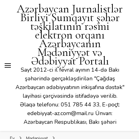
Mədəniyyət və Ədəbiyyat
Azərbaycan Jurnalistlər
Portalı
Birliyi Sumqayıt şəhər
təşkilatının rəsmi
elektron orqanı
Azərbaycanın
Mədəniyyət və
Ədəbiyyat Portalı
Sayt 2012-ci il fevral ayının 14-də Bakı
şəhərində gerçəkləşdirilən "Çağdaş
Azərbaycan ədəbiyyatının inkişafına dəstək"
layihəsi çərçivəsində istifadəyə verilib.
Əlaqə telefonu: 051 785 44 33, E-poçt:
edebiyyat-az.com@mail.ru Ünvan:
Azərbaycan Respublikası, Bakı şəhəri
Ev
Mədəniyyət