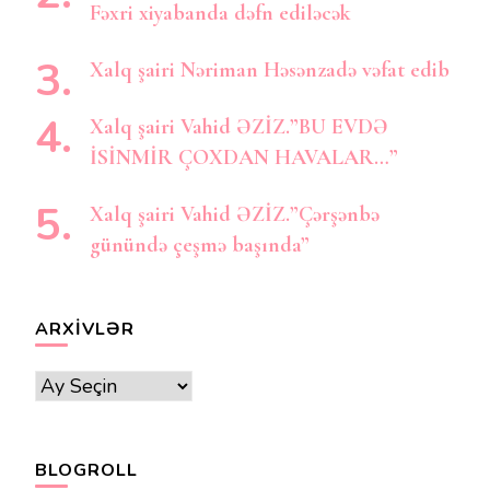
Fəxri xiyabanda dəfn ediləcək
Xalq şairi Nəriman Həsənzadə vəfat edib
Xalq şairi Vahid ƏZİZ.”BU EVDƏ
İSİNMİR ÇOXDAN HAVALAR…”
Xalq şairi Vahid ƏZİZ.”Çərşənbə
günündə çeşmə başında”
ARXIVLƏR
Arxivlər
BLOGROLL