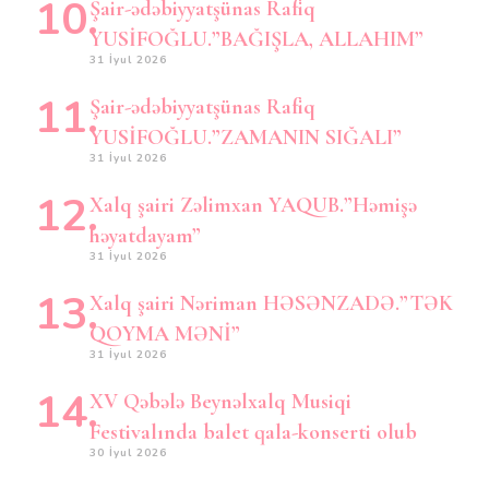
Şair-ədəbiyyatşünas Rafiq
YUSİFOĞLU.”BAĞIŞLA, ALLAHIM”
31 İyul 2026
Şair-ədəbiyyatşünas Rafiq
YUSİFOĞLU.”ZAMANIN SIĞALI”
31 İyul 2026
Xalq şairi Zəlimxan YAQUB.”Həmişə
həyatdayam”
31 İyul 2026
Xalq şairi Nəriman HƏSƏNZADƏ.”TƏK
QOYMA MƏNİ”
31 İyul 2026
XV Qəbələ Beynəlxalq Musiqi
Festivalında balet qala-konserti olub
30 İyul 2026