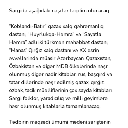
Sərgidə aşağıdakı nəşrlər təqdim olunacaq:
“Koblandı-Batır” qazax xalq qəhrəmanlıq
dastanı, “Huyrlukqa-Həmra” və “Sayatla
Həmra” adlı iki türkmən məhəbbət dastanı,
“Manas” Qırğız xalq dastanı və XX əsrin
əvvəllərində müasir Azərbaycan, Qazaxıstan,
Özbəkistan və digər MDB ölkələrində nəşr
olunmuş digər nadir kitablar, rus, başqırd və
tatar dillərində nəşr edilmiş qazax, qırğız,
özbək, tacik müəlliflərinin çox sayda kitabları.
Sərgi folklor, yaradıcılıq və milli geyimlərə
həsr olunmuş kitablarla tamamlanacaq.
Tədbirin məqsədi ümumi mədəni səriştənin