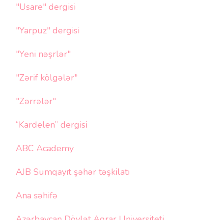
"Usare" dergisi
"Yarpuz" dergisi
"Yeni nəşrlər"
"Zərif kölgələr"
"Zərrələr"
“Kardelen” dergisi
ABC Academy
AJB Sumqayıt şəhər təşkilatı
Ana səhifə
Azərbaycan Dövlət Aqrar Universiteti