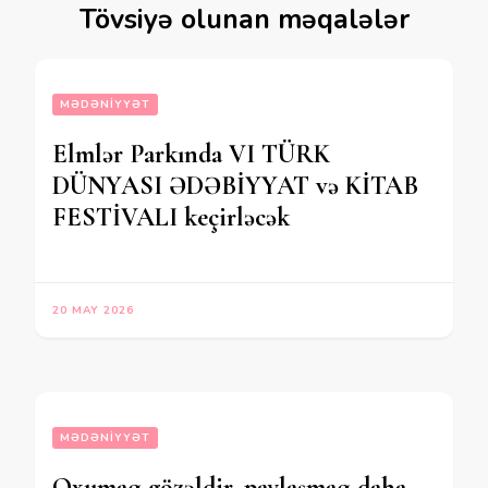
Tövsiyə olunan məqalələr
MƏDƏNIYYƏT
Elmlər Parkında VI TÜRK
DÜNYASI ƏDƏBİYYAT və KİTAB
FESTİVALI keçirləcək
20 MAY 2026
MƏDƏNIYYƏT
Oxumaq gözəldir, paylaşmaq daha