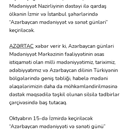
Mədəniyyət Nazirliyinin dəstəyi ilə qardaş
ölkənin İzmir və İstanbul şəhərlərində
“Azərbaycan mədəniyyət və sənət günləri”
keçiriləcək.
AZƏRTAC
xəbər verir ki, Azərbaycan günləri
Mədəniyyət Mərkəzinin fəaliyyətinin əsas
istiqaməti olan milli mədəniyyətimiz, tariximiz,
ədəbiyyatımız və Azərbaycan dilinin Türkiyənin
bölgələrində geniş təbliği, habelə mədəni
əlaqələrimizin daha da möhkəmləndirilməsinə
dəstək məqsədilə təşkil olunan silsilə tədbirlər
çərçivəsində baş tutacaq.
Oktyabrın 15-də İzmirdə keçiriləcək
“Azərbaycan mədəniyyəti və sənəti günü”