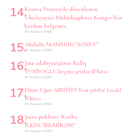
Kosova Prizren’de düzenlenen
Uluslararası Multidisipliner Kongre’den
katılım belgemiz
07 Avqust 2026
Abdulla MƏMMƏD.”SONET”
07 Avqust 2026
Şair-ədəbiyyatşünas Rafiq
YUSİFOĞLU.Seçmə şeirlər II hissə
07 Avqust 2026
Elnur Uğur ABDİYEV.Yeni şeirlər (2026)
II hissə
07 Avqust 2026
Şairə-publisist Nəcibə
İLKİN.”BİLMİRƏM”
07 Avqust 2026