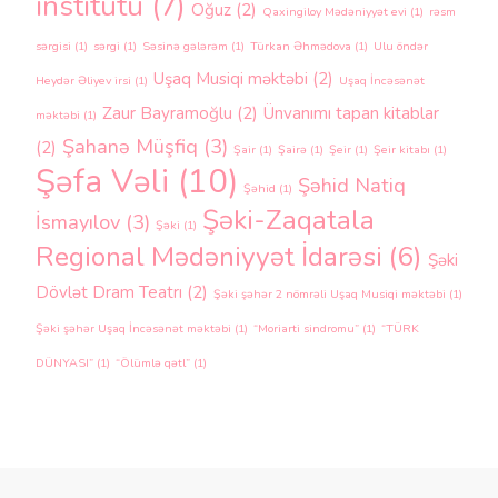
institutu
(7)
Oğuz
(2)
Qaxingiloy Mədəniyyət evi
(1)
rəsm
sərgisi
(1)
sərgi
(1)
Səsinə gələrəm
(1)
Türkan Əhmədova
(1)
Ulu öndər
Uşaq Musiqi məktəbi
(2)
Heydər Əliyev irsi
(1)
Uşaq İncəsənət
Zaur Bayramoğlu
(2)
Ünvanımı tapan kitablar
məktəbi
(1)
Şahanə Müşfiq
(3)
(2)
Şair
(1)
Şairə
(1)
Şeir
(1)
Şeir kitabı
(1)
Şəfa Vəli
(10)
Şəhid Natiq
Şəhid
(1)
Şəki-Zaqatala
İsmayılov
(3)
Şəki
(1)
Regional Mədəniyyət İdarəsi
(6)
Şəki
Dövlət Dram Teatrı
(2)
Şəki şəhər 2 nömrəli Uşaq Musiqi məktəbi
(1)
Şəki şəhər Uşaq İncəsənət məktəbi
(1)
“Moriarti sindromu”
(1)
“TÜRK
DÜNYASI”
(1)
“Ölümlə qətl”
(1)