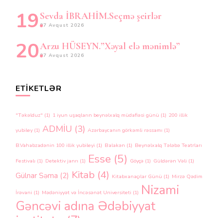
Sevda İBRAHİM.Seçmə şeirlər
07 Avqust 2026
Arzu HÜSEYN.”Xəyal elə mənimlə”
07 Avqust 2026
ETIKETLƏR
"Təkəlduz"
(1)
1 iyun uşaqların beynəlxalq müdafiəsi günü
(1)
200 illik
ADMİU
(3)
yubiley
(1)
Azərbaycanın görkəmli rəssamı
(1)
B.Vahabzadənin 100 illik yubileyi
(1)
Balakən
(1)
Beynəlxalq Tələbə Teatrları
Esse
(5)
Festivalı
(1)
Detektiv janrı
(1)
Göyçə
(1)
Güldərən Vəli
(1)
Kitab
(4)
Gülnar Səma
(2)
Kitabxanaçılar Günü
(1)
Mirzə Qədim
Nizami
İrəvani
(1)
Mədəniyyət və İncəsənət Universiteti
(1)
Gəncəvi adına Ədəbiyyat