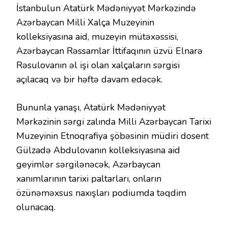
İstanbulun Atatürk Mədəniyyət Mərkəzində
Azərbaycan Milli Xalça Muzeyinin
kolleksiyasına aid, muzeyin mütəxəssisi,
Azərbaycan Rəssamlar İttifaqının üzvü Elnarə
Rəsulovanın əl işi olan xalçaların sərgisi
açılacaq və bir həftə davam edəcək.
Bununla yanaşı, Atatürk Mədəniyyət
Mərkəzinin sərgi zalında Milli Azərbaycan Tarixi
Muzeyinin Etnoqrafiya şöbəsinin müdiri dosent
Gülzadə Abdulovanın kolleksiyasına aid
geyimlər sərgilənəcək, Azərbaycan
xanımlarının tarixi paltarları, onların
özünəməxsus naxışları podiumda təqdim
olunacaq.