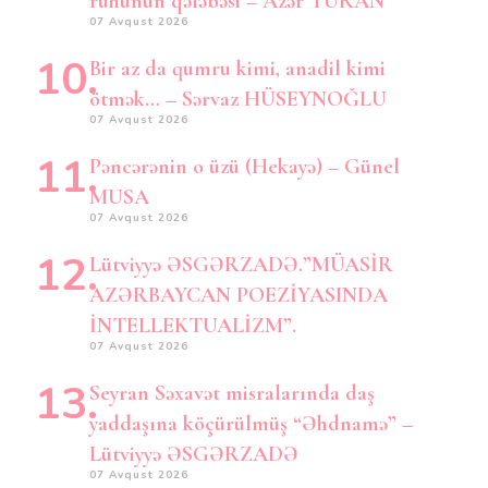
ruhunun qələbəsi – Azər TURAN
07 Avqust 2026
Bir az da qumru kimi, anadil kimi
ötmək… – Sərvaz HÜSEYNOĞLU
07 Avqust 2026
Pəncərənin o üzü (Hekayə) – Günel
MUSA
07 Avqust 2026
Lütviyyə ƏSGƏRZADƏ.”MÜASİR
AZƏRBAYCAN POEZİYASINDA
İNTELLEKTUALİZM”.
07 Avqust 2026
Seyran Səxavət misralarında daş
yaddaşına köçürülmüş “Əhdnamə” –
Lütviyyə ƏSGƏRZADƏ
07 Avqust 2026