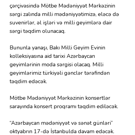
çərçivəsində Mötbe Mədəniyyət Mərkəzinin
sərgi zalında milli mədəniyyətimizə, eləcə də
suvenirlər, əl işləri və milli geyimlərə dair
sərgi təqdim olunacaq.
Bununla yanaşı, Bakı Milli Geyim Evinin
kolleksiyasına aid tarixi Azərbaycan
geyimlərinin moda sərgisi olacaq. Milli
geyimlərimiz türkiyəli gənclər tərəfindən
təqdim edəcək.
Mötbe Mədəniyyət Mərkəzinin konsertlər
sarayında konsert proqramı təqdim ediləcək.
“Azərbaycan mədəniyyət və sənət günləri”
oktyabrın 17-də İstanbulda davam edəcək.