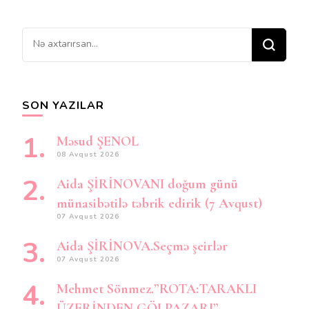
Bir
şey
axtarırsınız?
SON YAZILAR
Məsud ŞENOL
08 Avqust 2026
Aida ŞİRİNOVANI doğum günü
münasibətilə təbrik edirik (7 Avqust)
07 Avqust 2026
Aida ŞİRİNOVA.Seçmə şeirlər
07 Avqust 2026
Mehmet Sönmez.”ROTA:TARAKLI
ÜZERİNDEN GÖLPAZARI”