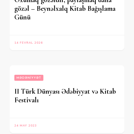
gözəl – Beynəlxalq Kitab Bağışlama
Günü
14 FEVRAL 2026
MƏDƏNIYYƏT
II Türk Dünyası Ədəbiyyat və Kitab
Festivalı
24 MAY 2023