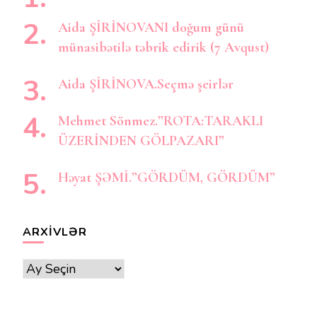
Aida ŞİRİNOVANI doğum günü
münasibətilə təbrik edirik (7 Avqust)
Aida ŞİRİNOVA.Seçmə şeirlər
Mehmet Sönmez.”ROTA:TARAKLI
ÜZERİNDEN GÖLPAZARI”
Həyat ŞƏMİ.”GÖRDÜM, GÖRDÜM”
ARXIVLƏR
Arxivlər