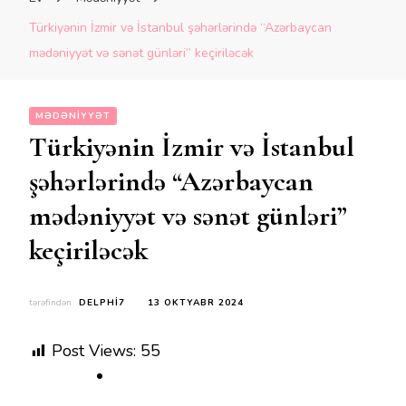
Türkiyənin İzmir və İstanbul şəhərlərində “Azərbaycan
mədəniyyət və sənət günləri” keçiriləcək
MƏDƏNIYYƏT
Türkiyənin İzmir və İstanbul
şəhərlərində “Azərbaycan
mədəniyyət və sənət günləri”
keçiriləcək
tərəfindən
DELPHI7
13 OKTYABR 2024
Post Views:
55