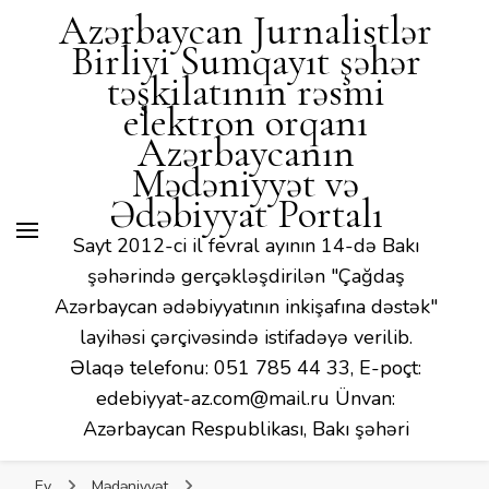
Mədəniyyət və Ədəbiyyat
Azərbaycan Jurnalistlər
Portalı
Birliyi Sumqayıt şəhər
təşkilatının rəsmi
elektron orqanı
Azərbaycanın
Mədəniyyət və
Ədəbiyyat Portalı
Sayt 2012-ci il fevral ayının 14-də Bakı
şəhərində gerçəkləşdirilən "Çağdaş
Azərbaycan ədəbiyyatının inkişafına dəstək"
layihəsi çərçivəsində istifadəyə verilib.
Əlaqə telefonu: 051 785 44 33, E-poçt:
edebiyyat-az.com@mail.ru Ünvan:
Azərbaycan Respublikası, Bakı şəhəri
Ev
Mədəniyyət