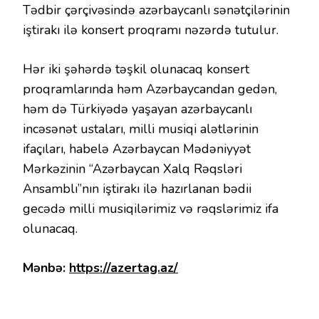
Tədbir çərçivəsində azərbaycanlı sənətçilərinin
iştirakı ilə konsert proqramı nəzərdə tutulur.
Hər iki şəhərdə təşkil olunacaq konsert
proqramlarında həm Azərbaycandan gedən,
həm də Türkiyədə yaşayan azərbaycanlı
incəsənət ustaları, milli musiqi alətlərinin
ifaçıları, habelə Azərbaycan Mədəniyyət
Mərkəzinin “Azərbaycan Xalq Rəqsləri
Ansamblı”nın iştirakı ilə hazırlanan bədii
gecədə milli musiqilərimiz və rəqslərimiz ifa
olunacaq.
Mənbə:
https://azertag.az/