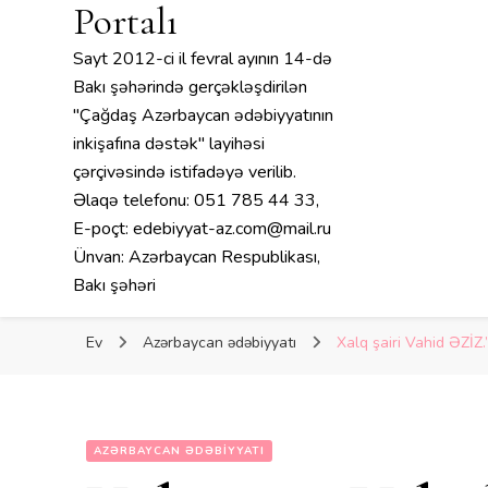
Portalı
Sayt 2012-ci il fevral ayının 14-də
Bakı şəhərində gerçəkləşdirilən
"Çağdaş Azərbaycan ədəbiyyatının
inkişafına dəstək" layihəsi
çərçivəsində istifadəyə verilib.
Əlaqə telefonu: 051 785 44 33,
E-poçt: edebiyyat-az.com@mail.ru
Ünvan: Azərbaycan Respublikası,
Bakı şəhəri
Ev
Azərbaycan ədəbiyyatı
Xalq şairi Vahid ƏZİ
AZƏRBAYCAN ƏDƏBIYYATI