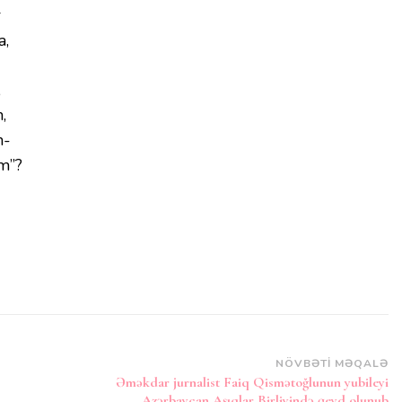
r
a,
,
,
m-
m”?
NÖVBƏTI MƏQALƏ
Əməkdar jurnalist Faiq Qismətoğlunun yubileyi
Azərbaycan Aşıqlar Birliyində qeyd olunub