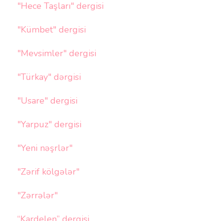
"Hece Taşları" dergisi
"Kümbet" dergisi
"Mevsimler" dergisi
"Türkay" dərgisi
"Usare" dergisi
"Yarpuz" dergisi
"Yeni nəşrlər"
"Zərif kölgələr"
"Zərrələr"
“Kardelen” dergisi