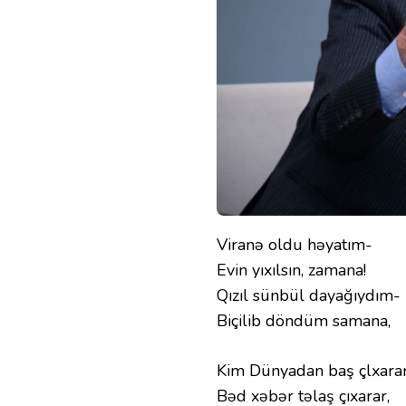
Viranə oldu həyatım-
Evin yıxılsın, zamana!
Qızıl sünbül dayağıydım-
Biçilib döndüm samana,
Kim Dünyadan baş çlxara
Bəd xəbər təlaş çıxarar,