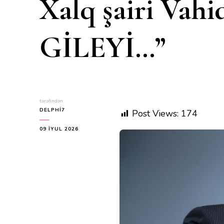
Xalq şairi Va
GİLEYİ…”
tərəfindən
DELPHI7
Post Views:
174
09 İYUL 2026