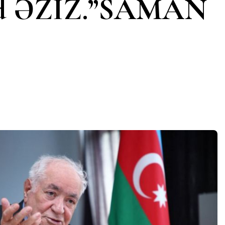
hid ƏZİZ.”SAMAN