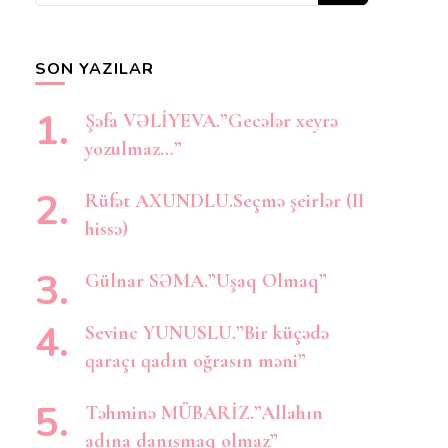
axtarırsınız?
SON YAZILAR
Şəfa VƏLİYEVA.”Gecələr xeyrə
yozulmaz…”
Rüfət AXUNDLU.Seçmə şeirlər (II
hissə)
Gülnar SƏMA.”Uşaq Olmaq”
Sevinc YUNUSLU.”Bir küçədə
qaraçı qadın oğrasın məni”
Təhminə MÜBARİZ.”Allahın
adına danışmaq olmaz”