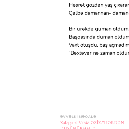
Həsrət gözdən yaş çıxara
Qəlbə damannan- daman
Bir ürəkdə güman oldum
Başqasında duman oldum
Vaxt ötüşdü, baş açmadı
“Bəxtəvər nə zaman oldu
Post
ƏVVƏLKI MƏQALƏ
Xalq şairi Vahid ƏZİZ.”HƏRDƏN
Naviqasiya
DÜŞÜNÜRƏM…”