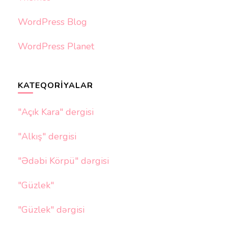
WordPress Blog
WordPress Planet
KATEQORIYALAR
"Açık Kara" dergisi
"Alkış" dergisi
"Ədəbi Körpü" dərgisi
"Güzlek"
"Güzlek" dərgisi