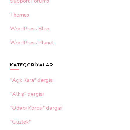
Support Forums
Themes
WordPress Blog
WordPress Planet
KATEQORIYALAR
"Açık Kara" dergisi
"Alkış" dergisi
"Ədəbi Körpü" dərgisi
"Güzlek"