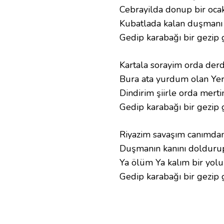
Cebrayilda donup bir oca
Kubatlada kalan duşmanı
Gedip karabağı bir gezip
Kartala sorayim orda der
Bura ata yurdum olan Ye
Dindirim şiirle orda merti
Gedip karabağı bir gezip
Riyazim savaşım canımda
Duşmanın kanını dolduru
Ya ölüm Ya kalım bir yol
Gedip karabağı bir gezip