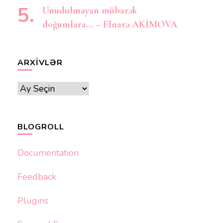
Unudulmayan mübarək
doğumlara… – Elnarə AKİMOVA
ARXIVLƏR
Arxivlər
BLOGROLL
Documentation
Feedback
Plugins