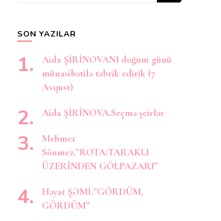
axtarırsınız?
SON YAZILAR
Aida ŞİRİNOVANI doğum günü
münasibətilə təbrik edirik (7
Avqust)
Aida ŞİRİNOVA.Seçmə şeirlər
Mehmet
Sönmez.”ROTA:TARAKLI
ÜZERİNDEN GÖLPAZARI”
Həyat ŞƏMİ.”GÖRDÜM,
GÖRDÜM”