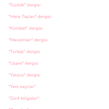
"Güzlek" dərgisi
"Hece Taşları" dergisi
"Kümbet" dergisi
"Mevsimler" dergisi
"Türkay" dərgisi
"Usare" dergisi
"Yarpuz" dergisi
"Yeni nəşrlər"
"Zərif kölgələr"