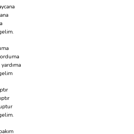
aycana
kana
a
gelim.
duma
a orduma
 yardıma
 gelim
ptır
ıptır
luptur
gelim.
bakım