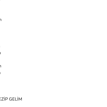
n
m
n
m
m
EZİP GELİM