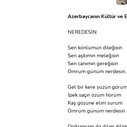
Azerbaycanın Kültür ve Ed
NEREDESİN
Sen könlümün dileğisin
Sen aşkımın meleğisin
Sen canımın gereğisin
Ömrum günüm nerdesin.
Gel bir kere yüzün görü
İpek saçın özüm hörüm
Kaş gözüne elim surum
Ömrüm günüm nerdesin
Doğransam da dilim dili