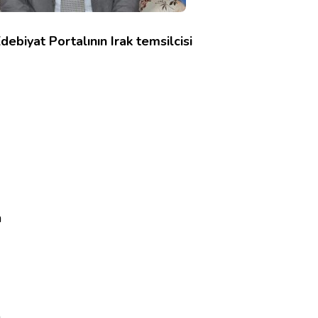
ebiyat Portalının Irak temsilcisi
m
m