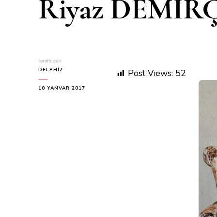
Riyaz DEMİRÇİ.
tərəfindən
DELPHI7
Post Views:
52
10 YANVAR 2017