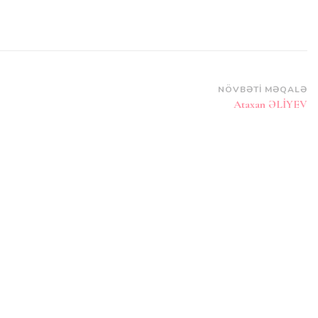
NÖVBƏTI MƏQALƏ
Ataxan ƏLİYEV