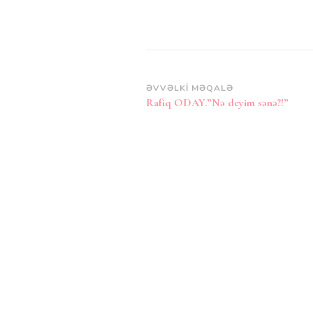
Post
ƏVVƏLKI MƏQALƏ
Rafiq ODAY.”Nə deyim sənə?!”
Naviqasiya