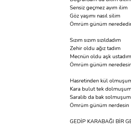
Sensiz geçmez ayım ilim
Göz yaşımı nasıl silim
Ömrüm günüm nerededi
Sızım sızım sızıldadım
Zehir oldu ağız tadım
Mecnün oldu aşk ustadı
Ömrüm günüm neredesi
Hasretinden kül olmuşu
Kara bulut tek dolmuşu
Saralıb da bak solmuşum
Ömrüm günüm nerdesin
GEDİP KARABAĞI BİR G