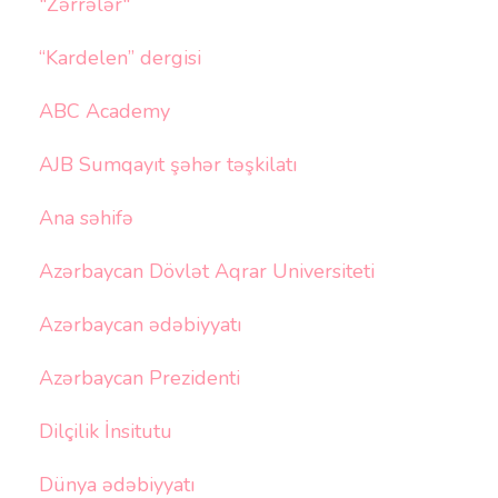
"Zərrələr"
“Kardelen” dergisi
ABC Academy
AJB Sumqayıt şəhər təşkilatı
Ana səhifə
Azərbaycan Dövlət Aqrar Universiteti
Azərbaycan ədəbiyyatı
Azərbaycan Prezidenti
Dilçilik İnsitutu
Dünya ədəbiyyatı