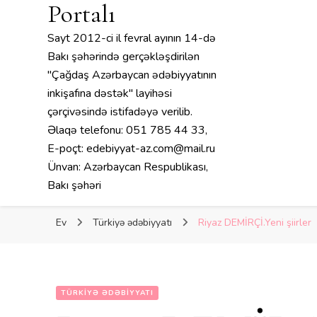
Portalı
Sayt 2012-ci il fevral ayının 14-də
Bakı şəhərində gerçəkləşdirilən
"Çağdaş Azərbaycan ədəbiyyatının
inkişafına dəstək" layihəsi
çərçivəsində istifadəyə verilib.
Əlaqə telefonu: 051 785 44 33,
E-poçt: edebiyyat-az.com@mail.ru
Ünvan: Azərbaycan Respublikası,
Bakı şəhəri
Ev
Türkiyə ədəbiyyatı
Riyaz DEMİRÇİ.Yeni şiirler
TÜRKIYƏ ƏDƏBIYYATI