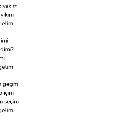
k yakım
 yıkım
 gelim
dimi
rdimi?
mi
 gelim
n geçim
p içim
un seçim
 gelim