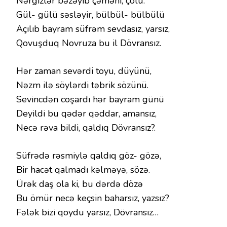
Nərgizlər bəzəyib çəməni, çölü.
Gül- gülü səsləyir, bülbül- bülbülü
Açılıb bayram süfrəm sevdasız, yarsız,
Qovuşduq Novruza bu il Dövransız.
Hər zaman sevərdi toyu, düyünü,
Nəzm ilə söylərdi təbrik sözünü.
Sevincdən coşardı hər bayram günü
Deyildi bu qədər qəddar, amansız,
Necə rəva bildi, qaldıq Dövransız?.
Süfrədə rəsmiylə qaldıq göz- gözə,
Bir hacət qalmadı kəlməyə, sözə.
Ürək daş ola ki, bu dərdə dözə
Bu ömür necə keçsin baharsız, yazsız?
Fələk bizi qoydu yarsız, Dövransız…