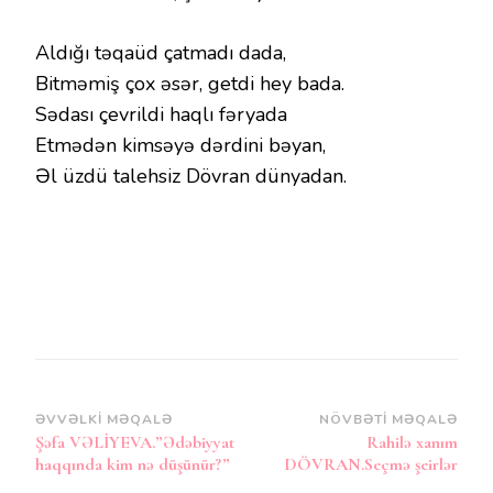
Aldığı təqaüd çatmadı dada,
Bitməmiş çox əsər, getdi hey bada.
Sədası çevrildi haqlı fəryada
Etmədən kimsəyə dərdini bəyan,
Əl üzdü talehsiz Dövran dünyadan.
Post
ƏVVƏLKI MƏQALƏ
NÖVBƏTI MƏQALƏ
Şəfa VƏLİYEVA.”Ədəbiyyat
Rahilə xanım
Naviqasiya
haqqında kim nə düşünür?”
DÖVRAN.Seçmə şeirlər