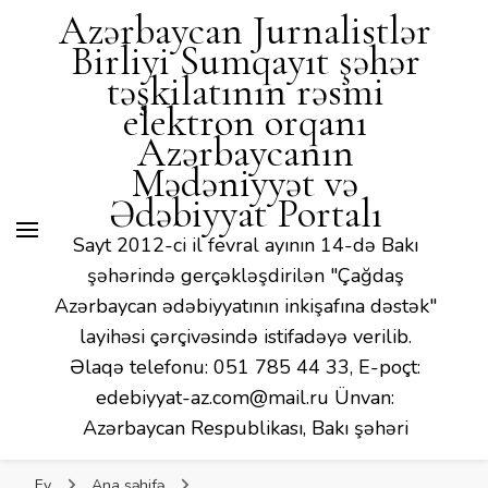
Mədəniyyət və Ədəbiyyat
Azərbaycan Jurnalistlər
Portalı
Birliyi Sumqayıt şəhər
təşkilatının rəsmi
elektron orqanı
Azərbaycanın
Mədəniyyət və
Ədəbiyyat Portalı
Sayt 2012-ci il fevral ayının 14-də Bakı
şəhərində gerçəkləşdirilən "Çağdaş
Azərbaycan ədəbiyyatının inkişafına dəstək"
layihəsi çərçivəsində istifadəyə verilib.
Əlaqə telefonu: 051 785 44 33, E-poçt:
edebiyyat-az.com@mail.ru Ünvan:
Azərbaycan Respublikası, Bakı şəhəri
Ev
Ana səhifə