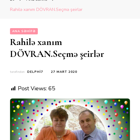
Rahilə xanım DÖVRAN.Seçmə şeirlər
ANA SƏHIFƏ
Rahilə xanım
DÖVRAN.Seçmə şeirlər
tərəfindən
DELPHI7
27 MART 2020
Post Views:
65