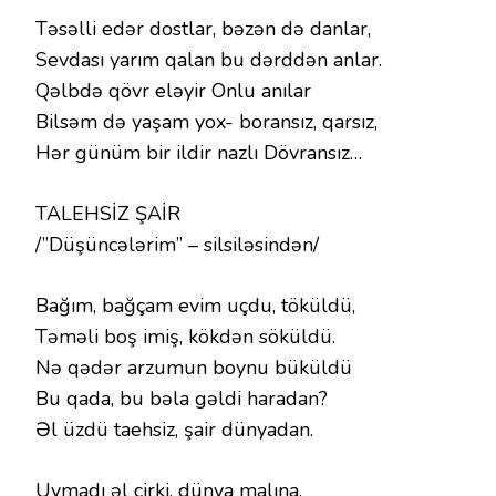
Təsəlli edər dostlar, bəzən də danlar,
Sevdası yarım qalan bu dərddən anlar.
Qəlbdə qövr eləyir Onlu anılar
Bilsəm də yaşam yox- boransız, qarsız,
Hər günüm bir ildir nazlı Dövransız…
TALEHSİZ ŞAİR
/”Düşüncələrim” – silsiləsindən/
Bağım, bağçam evim uçdu, töküldü,
Təməli boş imiş, kökdən söküldü.
Nə qədər arzumun boynu büküldü
Bu qada, bu bəla gəldi haradan?
Əl üzdü taehsiz, şair dünyadan.
Uymadı əl çirki, dünya malına,