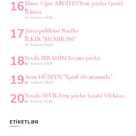
Elnur Uğur ABDİYEV.Yeni şeirlər (2026)
II hissə
07 Avqust 2026
Şairə-publisist Nəcibə
İLKİN.”BİLMİRƏM”
07 Avqust 2026
Sevda İBRAHİM.Seçmə şeirlər
07 Avqust 2026
Arzu HÜSEYN.”Xəyal elə mənimlə”
07 Avqust 2026
Xəyalə SEVİL.Yeni şeirlər (2026) VII hissə
07 Avqust 2026
ETIKETLƏR