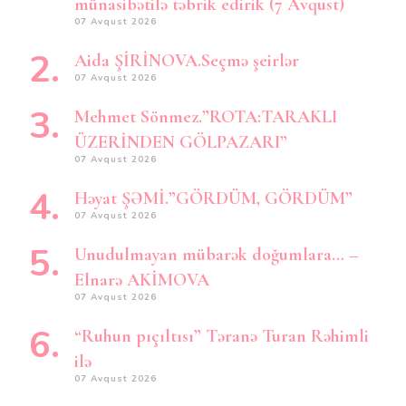
münasibətilə təbrik edirik (7 Avqust)
07 Avqust 2026
Aida ŞİRİNOVA.Seçmə şeirlər
07 Avqust 2026
Mehmet Sönmez.”ROTA:TARAKLI
ÜZERİNDEN GÖLPAZARI”
07 Avqust 2026
Həyat ŞƏMİ.”GÖRDÜM, GÖRDÜM”
07 Avqust 2026
Unudulmayan mübarək doğumlara… –
Elnarə AKİMOVA
07 Avqust 2026
“Ruhun pıçıltısı” Təranə Turan Rəhimli
ilə
07 Avqust 2026