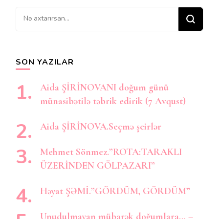
Bir
şey
axtarırsınız?
SON YAZILAR
Aida ŞİRİNOVANI doğum günü
münasibətilə təbrik edirik (7 Avqust)
Aida ŞİRİNOVA.Seçmə şeirlər
Mehmet Sönmez.”ROTA:TARAKLI
ÜZERİNDEN GÖLPAZARI”
Həyat ŞƏMİ.”GÖRDÜM, GÖRDÜM”
Unudulmayan mübarək doğumlara… –