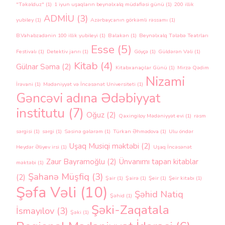
"Təkəlduz"
(1)
1 iyun uşaqların beynəlxalq müdafiəsi günü
(1)
200 illik
ADMİU
(3)
yubiley
(1)
Azərbaycanın görkəmli rəssamı
(1)
B.Vahabzadənin 100 illik yubileyi
(1)
Balakən
(1)
Beynəlxalq Tələbə Teatrları
Esse
(5)
Festivalı
(1)
Detektiv janrı
(1)
Göyçə
(1)
Güldərən Vəli
(1)
Kitab
(4)
Gülnar Səma
(2)
Kitabxanaçılar Günü
(1)
Mirzə Qədim
Nizami
İrəvani
(1)
Mədəniyyət və İncəsənət Universiteti
(1)
Gəncəvi adına Ədəbiyyat
institutu
(7)
Oğuz
(2)
Qaxingiloy Mədəniyyət evi
(1)
rəsm
sərgisi
(1)
sərgi
(1)
Səsinə gələrəm
(1)
Türkan Əhmədova
(1)
Ulu öndər
Uşaq Musiqi məktəbi
(2)
Heydər Əliyev irsi
(1)
Uşaq İncəsənət
Zaur Bayramoğlu
(2)
Ünvanımı tapan kitablar
məktəbi
(1)
Şahanə Müşfiq
(3)
(2)
Şair
(1)
Şairə
(1)
Şeir
(1)
Şeir kitabı
(1)
Şəfa Vəli
(10)
Şəhid Natiq
Şəhid
(1)
Şəki-Zaqatala
İsmayılov
(3)
Şəki
(1)