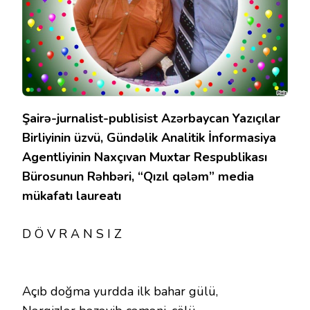
Şairə-jurnalist-publisist Azərbaycan Yazıçılar
Birliyinin üzvü, Gündəlik Analitik İnformasiya
Agentliyinin Naxçıvan Muxtar Respublikası
Bürosunun Rəhbəri, “Qızıl qələm” media
mükafatı laureatı
D Ö V R A N S I Z
Açıb doğma yurdda ilk bahar gülü,