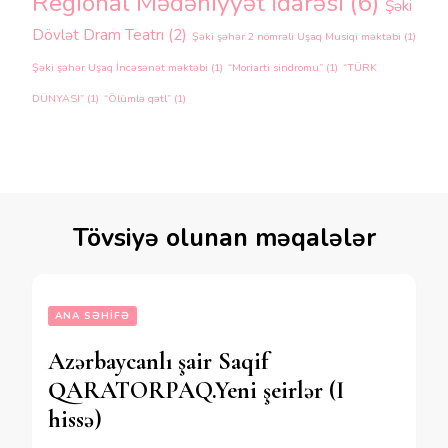
Regional Mədəniyyət İdarəsi
(6)
Şəki
Dövlət Dram Teatrı
(2)
Şəki şəhər 2 nömrəli Uşaq Musiqi məktəbi
(1)
Şəki şəhər Uşaq İncəsənət məktəbi
(1)
“Moriarti sindromu”
(1)
“TÜRK
DÜNYASI”
(1)
“Ölümlə qətl”
(1)
Tövsiyə olunan məqalələr
ANA SƏHIFƏ
Azərbaycanlı şair Saqif
QARATORPAQ.Yeni şeirlər (I
hissə)