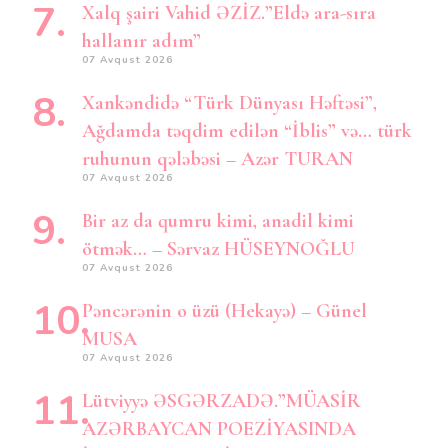
Xalq şairi Vahid ƏZİZ.”Eldə ara-sıra
hallanır adım”
07 Avqust 2026
Xankəndidə “Türk Dünyası Həftəsi”,
Ağdamda təqdim edilən “İblis” və… türk
ruhunun qələbəsi – Azər TURAN
07 Avqust 2026
Bir az da qumru kimi, anadil kimi
ötmək… – Sərvaz HÜSEYNOĞLU
07 Avqust 2026
Pəncərənin o üzü (Hekayə) – Günel
MUSA
07 Avqust 2026
Lütviyyə ƏSGƏRZADƏ.”MÜASİR
AZƏRBAYCAN POEZİYASINDA