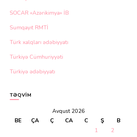
SOCAR «Azərikimya» İB
Sumqayıt RMTİ
Türk xalqları ədəbiyyatı
Türkiyə Cümhuriyyəti
Türkiyə ədəbiyyatı
TƏQVIM
Avqust 2026
BE
ÇA
Ç
CA
C
Ş
B
1
2