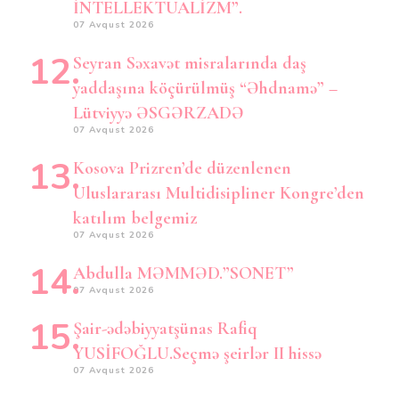
İNTELLEKTUALİZM”.
07 Avqust 2026
Seyran Səxavət misralarında daş
yaddaşına köçürülmüş “Əhdnamə” –
Lütviyyə ƏSGƏRZADƏ
07 Avqust 2026
Kosova Prizren’de düzenlenen
Uluslararası Multidisipliner Kongre’den
katılım belgemiz
07 Avqust 2026
Abdulla MƏMMƏD.”SONET”
07 Avqust 2026
Şair-ədəbiyyatşünas Rafiq
YUSİFOĞLU.Seçmə şeirlər II hissə
07 Avqust 2026