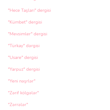
"Hece Taşları" dergisi
"Kümbet" dergisi
"Mevsimler" dergisi
"Türkay" dərgisi
"Usare" dergisi
"Yarpuz" dergisi
"Yeni nəşrlər"
"Zərif kölgələr"
"Zərrələr"