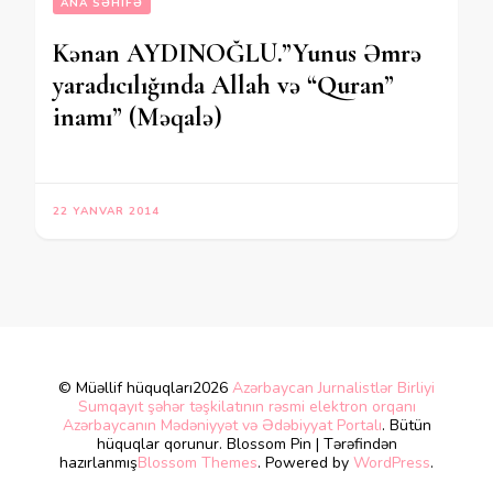
ANA SƏHIFƏ
Kənan AYDINOĞLU.”Yunus Əmrə
yaradıcılığında Allah və “Quran”
inamı” (Məqalə)
22 YANVAR 2014
© Müəllif hüquqları2026
Azərbaycan Jurnalistlər Birliyi
Sumqayıt şəhər təşkilatının rəsmi elektron orqanı
Azərbaycanın Mədəniyyət və Ədəbiyyat Portalı
. Bütün
hüquqlar qorunur.
Blossom Pin | Tərəfindən
hazırlanmış
Blossom Themes
. Powered by
WordPress
.