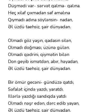
Düşmədi var- sərvət qalma- qalına.
Heç xilaf çıxmadan saf amalına
Qıymadı adına söylənsin- nadan,
Əl üzdü taehsiz, şair dünyadan.
Olmadı göz yaşın, qadasın silən,
Olmadı doğması, üzünə gülən.
Olmadı qədrini, qiymətin bilən
Don geyib ismətdən, abır, həyadan,
Əl üzdü taehsiz, şair dünyadan.
Bir ömür gecəni- gündüzə qatdı,
Səfalət içində yazdı, yaratdı.
Illərlə yazdığı sandıqda yatdı
Olmadı nəşr edən, dərc edib yayan,
Əl üzdü taehsiz, şair dünyadan.