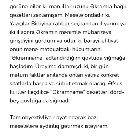
görünə bilər ki, mən illər uzunu Əkrəmlə bağlı
qəzetləri saxlamışam. Məsələ ondadır ki,
Yazıçılar Birliyinə rəhbər seçiləndən il yarım, ya
iki il sonra Əkrəmin mənimlə mübarizəyə
girişdiyini gördüm və odur ki, bərayi-ehtiyat
onun mənə mətbuatdakı hücumlarını
“Əkrəmnamə” adlandırdığım qovluqa yığmağa
başladım. Ürəyimə dammışdı ki, bir gün
məlum faktlar anılanda onları yalnız konkret
sitatlarla bərpa və sübut etmək olacaq. Əfsus
ki, illər keçdikcə “Əkrəmnamə” qəzetləri dörd-
beş qovluğa da sığmadı.
Tam obyektivliyə riayət edərək bəzi
məsələlərə aydınlıq gətirmək istəyirəm.