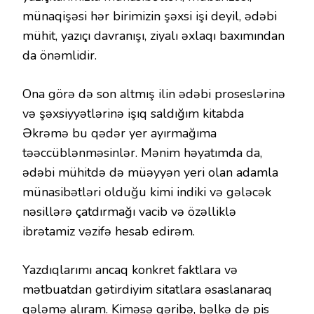
münaqişəsi hər birimizin şəxsi işi deyil, ədəbi
mühit, yazıçı davranışı, ziyalı əxlaqı baxımından
da önəmlidir.
Ona görə də son altmış ilin ədəbi proseslərinə
və şəxsiyyətlərinə işıq saldığım kitabda
Əkrəmə bu qədər yer ayırmağıma
təəccüblənməsinlər. Mənim həyatımda da,
ədəbi mühitdə də müəyyən yeri olan adamla
münasibətləri olduğu kimi indiki və gələcək
nəsillərə çatdırmağı vacib və özəlliklə
ibrətamiz vəzifə hesab edirəm.
Yazdıqlarımı ancaq konkret faktlara və
mətbuatdan gətirdiyim sitatlara əsaslanaraq
qələmə alıram. Kiməsə qəribə, bəlkə də pis