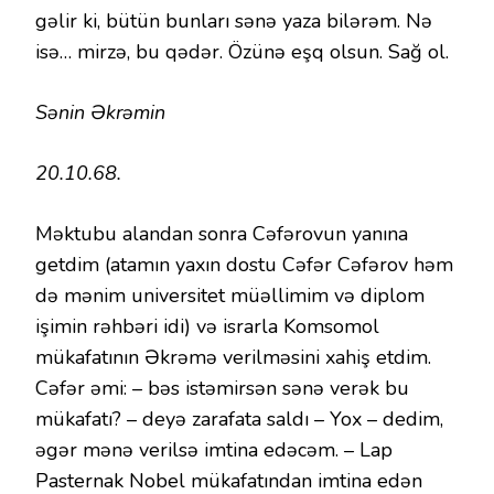
gəlir ki, bütün bunları sənə yaza bilərəm. Nə
isə… mirzə, bu qədər. Özünə eşq olsun. Sağ ol.
Sənin Əkrəmin
20.10.68.
Məktubu alandan sonra Cəfərovun yanına
getdim (atamın yaxın dostu Cəfər Cəfərov həm
də mənim universitet müəllimim və diplom
işimin rəhbəri idi) və israrla Komsomol
mükafatının Əkrəmə verilməsini xahiş etdim.
Cəfər əmi: – bəs istəmirsən sənə verək bu
mükafatı? – deyə zarafata saldı – Yox – dedim,
əgər mənə verilsə imtina edəcəm. – Lap
Pasternak Nobel mükafatından imtina edən