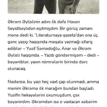
Əkrəm Əylislinin adını ilk dəfə Həsən
Seyidbəylidən eşitmişdim. Bir görüş zamanı
mənə dedi ki, “Literaturnaya qazeta”dan ona üç
gənc yazıçı haqqında məqalə yazmağı sifariş
ediblər – Yusif Səmədoğlu, Anar və Əkrəm
Əylisli haqqında. – Yazıb göndərmişəm – dedi –
bəyəniblər, yaxın nömrələrin birində dərc
olunacaq.
Nədənsə, bu yazı heç vaxt çap olunmadı, amma
mənim Əkrəmə ilk marağım bundan başladı.
Yusifin hekayələrini oxumuşdum, çox
bəyənirdim. Əkrəmdən isə o vaxtacan xəbərim