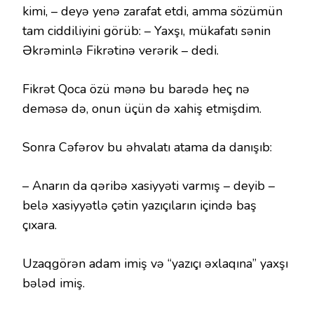
kimi, – deyə yenə zarafat etdi, amma sözümün
tam ciddiliyini görüb: – Yaxşı, mükafatı sənin
Əkrəminlə Fikrətinə verərik – dedi.
Fikrət Qoca özü mənə bu barədə heç nə
deməsə də, onun üçün də xahiş etmişdim.
Sonra Cəfərov bu əhvalatı atama da danışıb:
– Anarın da qəribə xasiyyəti varmış – deyib –
belə xasiyyətlə çətin yazıçıların içində baş
çıxara.
Uzaqgörən adam imiş və “yazıçı əxlaqına” yaxşı
bələd imiş.