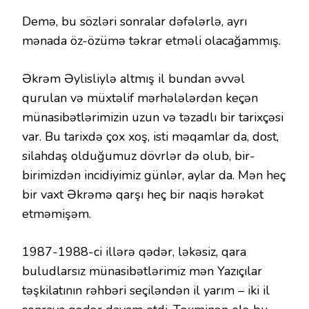
Demə, bu sözləri sonralar dəfələrlə, ayrı
mənada öz-özümə təkrar etməli olacağammış.
Əkrəm Əylisliylə altmış il bundan əvvəl
qurulan və müxtəlif mərhələlərdən keçən
münasibətlərimizin uzun və təzadlı bir tarixçəsi
var. Bu tarixdə çox xoş, isti məqamlar da, dost,
silahdaş olduğumuz dövrlər də olub, bir-
birimizdən incidiyimiz günlər, aylar da. Mən heç
bir vaxt Əkrəmə qarşı heç bir naqis hərəkət
etməmişəm.
1987-1988-ci illərə qədər, ləkəsiz, qara
buludlarsız münasibətlərimiz mən Yazıçılar
təşkilatının rəhbəri seçiləndən il yarım – iki il