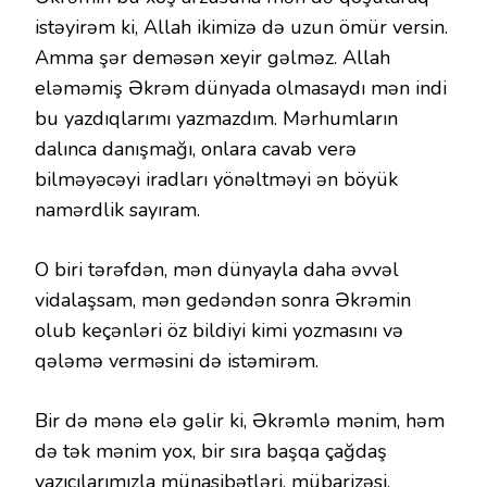
istəyirəm ki, Allah ikimizə də uzun ömür versin.
Amma şər deməsən xeyir gəlməz. Allah
eləməmiş Əkrəm dünyada olmasaydı mən indi
bu yazdıqlarımı yazmazdım. Mərhumların
dalınca danışmağı, onlara cavab verə
bilməyəcəyi iradları yönəltməyi ən böyük
namərdlik sayıram.
O biri tərəfdən, mən dünyayla daha əvvəl
vidalaşsam, mən gedəndən sonra Əkrəmin
olub keçənləri öz bildiyi kimi yozmasını və
qələmə verməsini də istəmirəm.
Bir də mənə elə gəlir ki, Əkrəmlə mənim, həm
də tək mənim yox, bir sıra başqa çağdaş
yazıçılarımızla münasibətləri, mübarizəsi,