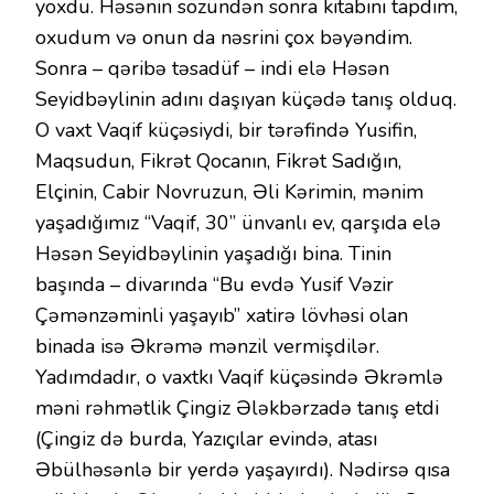
yoxdu. Həsənin sözündən sonra kitabını tapdım,
oxudum və onun da nəsrini çox bəyəndim.
Sonra – qəribə təsadüf – indi elə Həsən
Seyidbəylinin adını daşıyan küçədə tanış olduq.
O vaxt Vaqif küçəsiydi, bir tərəfində Yusifin,
Maqsudun, Fikrət Qocanın, Fikrət Sadığın,
Elçinin, Cabir Novruzun, Əli Kərimin, mənim
yaşadığımız “Vaqif, 30” ünvanlı ev, qarşıda elə
Həsən Seyidbəylinin yaşadığı bina. Tinin
başında – divarında “Bu evdə Yusif Vəzir
Çəmənzəminli yaşayıb” xatirə lövhəsi olan
binada isə Əkrəmə mənzil vermişdilər.
Yadımdadır, o vaxtkı Vaqif küçəsində Əkrəmlə
məni rəhmətlik Çingiz Ələkbərzadə tanış etdi
(Çingiz də burda, Yazıçılar evində, atası
Əbülhəsənlə bir yerdə yaşayırdı). Nədirsə qısa