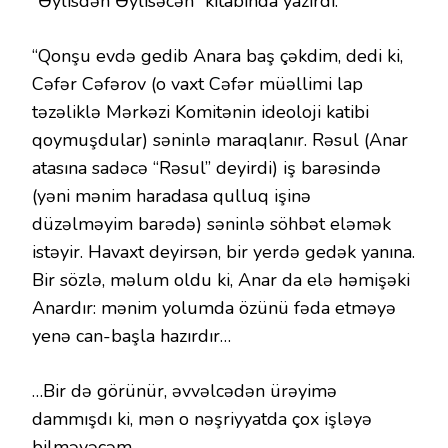
“Əylisdən Əylisəcən” kitabında yazırdı:
“Qonşu evdə gedib Anara baş çəkdim, dedi ki,
Cəfər Cəfərov (o vaxt Cəfər müəllimi lap
təzəliklə Mərkəzi Komitənin ideoloji katibi
qoymuşdular) səninlə maraqlanır. Rəsul (Anar
atasına sadəcə “Rəsul” deyirdi) iş barəsində
(yəni mənim haradasa qulluq işinə
düzəlməyim barədə) səninlə söhbət eləmək
istəyir. Havaxt deyirsən, bir yerdə gedək yanına.
Bir sözlə, məlum oldu ki, Anar da elə həmişəki
Anardır: mənim yolumda özünü fəda etməyə
yenə can-başla hazırdır…
…Bir də görünür, əvvəlcədən ürəyimə
dammışdı ki, mən o nəşriyyatda çox işləyə
bilməyəcəm.