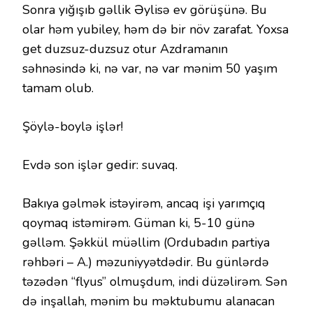
Sonra yığışıb gəllik Əylisə ev görüşünə. Bu
olar həm yubiley, həm də bir növ zarafat. Yoxsa
get duzsuz-duzsuz otur Azdramanın
səhnəsində ki, nə var, nə var mənim 50 yaşım
tamam olub.
Şöylə-boylə işlər!
Evdə son işlər gedir: suvaq.
Bakıya gəlmək istəyirəm, ancaq işi yarımçıq
qoymaq istəmirəm. Güman ki, 5-10 günə
gəlləm. Şəkkül müəllim (Ordubadın partiya
rəhbəri – A.) məzuniyyətdədir. Bu günlərdə
təzədən “flyus” olmuşdum, indi düzəlirəm. Sən
də inşallah, mənim bu məktubumu alanacan