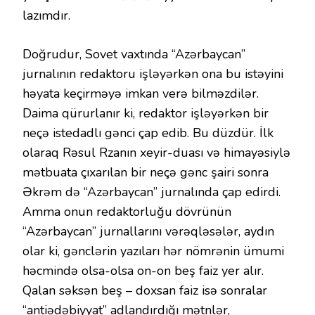
lazımdır.
Doğrudur, Sovet vaxtında “Azərbaycan”
jurnalının redaktoru işləyərkən ona bu istəyini
həyata keçirməyə imkan verə bilməzdilər.
Daima qürurlanır ki, redaktor işləyərkən bir
neçə istedadlı gənci çap edib. Bu düzdür. İlk
olaraq Rəsul Rzanın xeyir-duası və himayəsiylə
mətbuata çıxarılan bir neçə gənc şairi sonra
Əkrəm də “Azərbaycan” jurnalında çap edirdi.
Amma onun redaktorluğu dövrünün
“Azərbaycan” jurnallarını vərəqləsələr, aydın
olar ki, gənclərin yazıları hər nömrənin ümumi
həcmində olsa-olsa on-on beş faiz yer alır.
Qalan səksən beş – doxsan faiz isə sonralar
“antiədəbiyyat” adlandırdığı mətnlər,