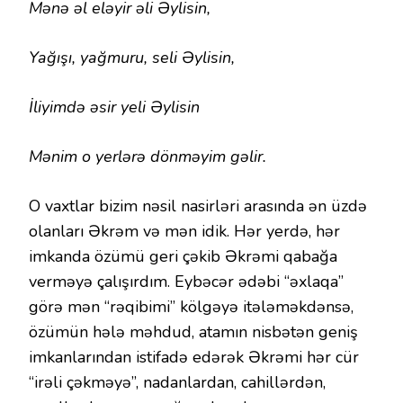
Mənə əl eləyir əli Əylisin,
Yağışı, yağmuru, seli Əylisin,
İliyimdə əsir yeli Əylisin
Mənim o yerlərə dönməyim gəlir.
O vaxtlar bizim nəsil nasirləri arasında ən üzdə
olanları Əkrəm və mən idik. Hər yerdə, hər
imkanda özümü geri çəkib Əkrəmi qabağa
verməyə çalışırdım. Eybəcər ədəbi “əxlaqa”
görə mən “rəqibimi” kölgəyə itələməkdənsə,
özümün hələ məhdud, atamın nisbətən geniş
imkanlarından istifadə edərək Əkrəmi hər cür
“irəli çəkməyə”, nadanlardan, cahillərdən,