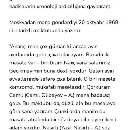
hadisələrin xronoloji ardıcıllığına qayıdıram.
Moskvadan mənə göndərdiyi 20 oktyabr 1968-
ci il tarixli məktubunda yazırdı:
“Anarıç, mən çox güman ki, ancaq ayın
axırlarında gəlib çıxa biləcəyəm. Burada iki
məsələ var – biri bizim Naxçıvana səfərimiz.
Gecikməyimin buna dəxli yoxdur. Gələn ayın
əvvəllərində səfərə çıxa bilərik. O biri məsələ
komsomol mükafatı məsələsidir. Qorxuram
Cəmil (Cəmil Əlibəyov – A.) mənə badalaq
gələ. Bu məktubu da, düzü, elə bu məsələyə
görə sənə yazıram. Çünki orda mənim bu
məsələ ətrafında bir söz deyə biləcəyim ikinci
adam yoxdur. Nəsirli (Yasif Nəsirli – A.) söz