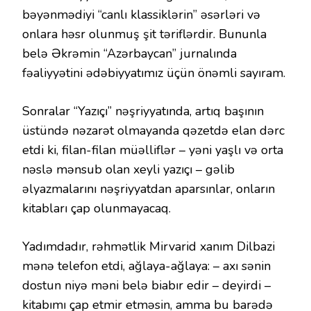
bəyənmədiyi “canlı klassiklərin” əsərləri və
onlara həsr olunmuş şit təriflərdir. Bununla
belə Əkrəmin “Azərbaycan” jurnalında
fəaliyyətini ədəbiyyatımız üçün önəmli sayıram.
Sonralar “Yazıçı” nəşriyyatında, artıq başının
üstündə nəzarət olmayanda qəzetdə elan dərc
etdi ki, filan-filan müəlliflər – yəni yaşlı və orta
nəslə mənsub olan xeyli yazıçı – gəlib
əlyazmalarını nəşriyyatdan aparsınlar, onların
kitabları çap olunmayacaq.
Yadımdadır, rəhmətlik Mirvarid xanım Dilbazi
mənə telefon etdi, ağlaya-ağlaya: – axı sənin
dostun niyə məni belə biabır edir – deyirdi –
kitabımı çap etmir etməsin, amma bu barədə