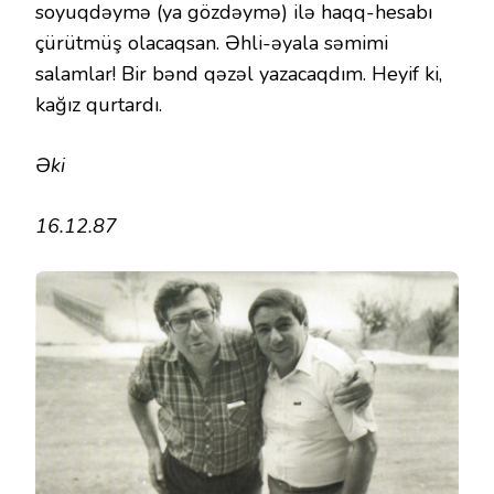
soyuqdəymə (ya gözdəymə) ilə haqq-hesabı
çürütmüş olacaqsan. Əhli-əyala səmimi
salamlar! Bir bənd qəzəl yazacaqdım. Heyif ki,
kağız qurtardı.
Əki
16.12.87