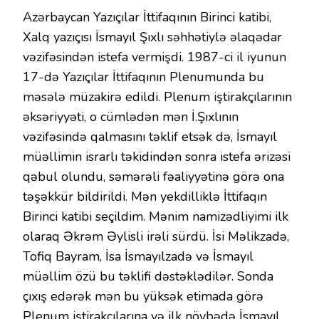
Azərbaycan Yazıçılar İttifaqının Birinci katibi,
Xalq yazıçısı İsmayıl Şıxlı səhhətiylə əlaqədar
vəzifəsindən istefa vermişdi. 1987-ci il iyunun
17-də Yazıçılar İttifaqının Plenumunda bu
məsələ müzakirə edildi. Plenum iştirakçılarının
əksəriyyəti, o cümlədən mən İ.Şıxlının
vəzifəsində qalmasını təklif etsək də, İsmayıl
müəllimin israrlı təkidindən sonra istefa ərizəsi
qəbul olundu, səmərəli fəaliyyətinə görə ona
təşəkkür bildirildi. Mən yekdilliklə İttifaqın
Birinci katibi seçildim. Mənim namizədliyimi ilk
olaraq Əkrəm Əylisli irəli sürdü. İsi Məlikzadə,
Tofiq Bayram, İsa İsmayılzadə və İsmayıl
müəllim özü bu təklifi dəstəklədilər. Sonda
çıxış edərək mən bu yüksək etimada görə
Plenum iştirakçılarına və ilk növbədə İsmayıl