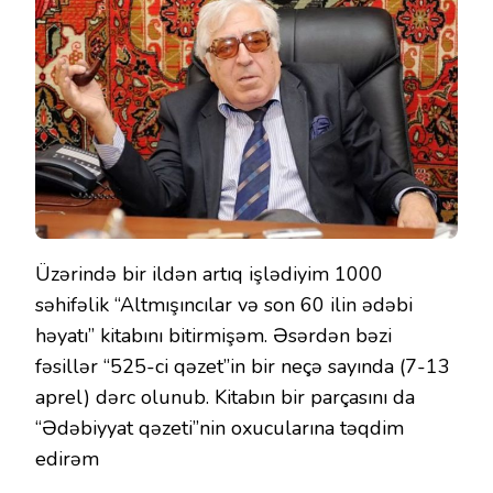
Üzərində bir ildən artıq işlədiyim 1000
səhifəlik “Altmışıncılar və son 60 ilin ədəbi
həyatı” kitabını bitirmişəm. Əsərdən bəzi
fəsillər “525-ci qəzet”in bir neçə sayında (7-13
aprel) dərc olunub. Kitabın bir parçasını da
“Ədəbiyyat qəzeti”nin oxucularına təqdim
edirəm