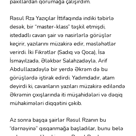
paxıllardan qorumağa çalışırdım.
Rəsul Rza Yazıçılar İttifaqında indiki təbirlə
desək, bir “master-klass” təşkil etmişdi,
istedadlı cavan şair və nasirlərlə görüşlər
keçirir, yazılarını müzakirə edir, məsləhətlər
verirdi. İki Fikrətlər (Sadıq və Qoca), İsa
İsmayılzadə, Ələkbər Salahzadəylə, Arif
Abdullazadəylə bir yerdə Əkrəm də bu
görüşlərdə iştirak edirdi. Yadımdadır, atam
deyirdi ki, cavanların yazıları müzakirə ediləndə
Əkrəmin çıxışlarında iti müşahidələri və dəqiq
mühakimələri diqqətini çəkib.
Az sonra başqa şairlər Rəsul Rzanın bu
“dərnəyinə” qısqanmağa başladılar, bunu belə