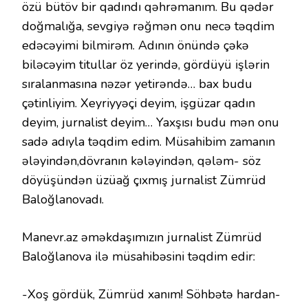
özü bütöv bir qadındı qəhrəmanım. Bu qədər
doğmalığa, sevgiyə rəğmən onu necə təqdim
edəcəyimi bilmirəm. Adının önündə çəkə
biləcəyim titullar öz yerində, gördüyü işlərin
sıralanmasına nəzər yetirəndə… bax budu
çətinliyim. Xeyriyyəçi deyim, işgüzar qadın
deyim, jurnalist deyim… Yaxşısı budu mən onu
sadə adıyla təqdim edim. Müsahibim zamanın
ələyindən,dövranın kələyindən, qələm- söz
döyüşündən üzüağ çıxmış jurnalist Zümrüd
Baloğlanovadı.
Manevr.az əməkdaşımızın jurnalist Zümrüd
Baloğlanova ilə müsahibəsini təqdim edir:
-Xoş gördük, Zümrüd xanım! Söhbətə hardan-