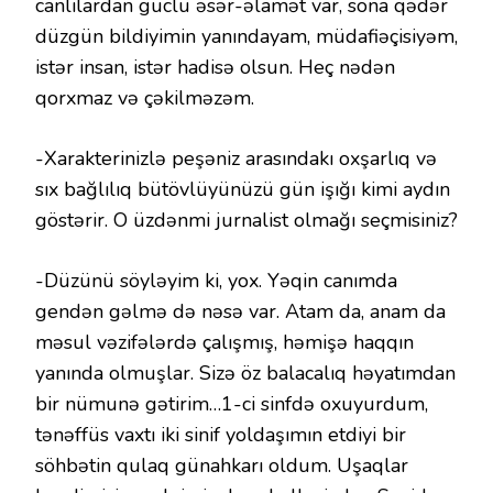
canlılardan güclü əsər-əlamət var, sona qədər
düzgün bildiyimin yanındayam, müdafiəçisiyəm,
istər insan, istər hadisə olsun. Heç nədən
qorxmaz və çəkilməzəm.
-Xarakterinizlə peşəniz arasındakı oxşarlıq və
sıx bağlılıq bütövlüyünüzü gün işığı kimi aydın
göstərir. O üzdənmi jurnalist olmağı seçmisiniz?
-Düzünü söyləyim ki, yox. Yəqin canımda
gendən gəlmə də nəsə var. Atam da, anam da
məsul vəzifələrdə çalışmış, həmişə haqqın
yanında olmuşlar. Sizə öz balacalıq həyatımdan
bir nümunə gətirim…1-ci sinfdə oxuyurdum,
tənəffüs vaxtı iki sinif yoldaşımın etdiyi bir
söhbətin qulaq günahkarı oldum. Uşaqlar