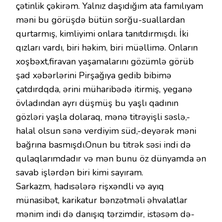
çətinlik çəkirəm. Yalnız daşıdığım ata famılıyam
məni bu görüşdə bütün sorğu-suallardan
qurtarmış, kimliyimi onlara tanıtdırmışdı. İki
qızları vardı, biri həkim, biri müəllimə. Onların
xoşbəxt,firavan yaşamalarını gözümlə görüb
şad xəbərlərini Pirşağıya gedib bibimə
çatdırdqda, ərini müharibədə itirmiş, yeganə
övladından ayrı düşmüş bu yaşlı qadının
gözləri yaşla dolaraq, mənə titrəyişli səslə,-
halal olsun sənə verdiyim süd,-deyərək məni
bağrına basmışdı.Onun bu titrək səsi indi də
qulaqlarımdadır və mən bunu öz dünyamda ən
savab işlərdən biri kimi sayıram.
Sarkazm, hadısələrə rişxəndli və ayıq
münasibət, karikatur bənzətməli əhvalatlar
mənim indi də danışıq tərzimdir, istəsəm də-