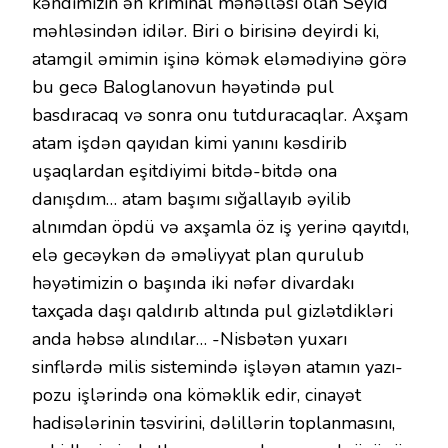
kəndimizin ən kriminal məhəlləsi olan Seyid
məhləsindən idilər. Biri o birisinə deyirdi ki,
atamgil əmimin işinə kömək eləmədiyinə görə
bu gecə Baloglanovun həyətində pul
basdıracaq və sonra onu tutduracaqlar. Axşam
atam işdən qayıdan kimi yanını kəsdirib
uşaqlardan eşitdiyimi bitdə-bitdə ona
danışdım… atam başımı sığallayıb əyilib
alnımdan öpdü və axşamla öz iş yerinə qayıtdı,
elə gecəykən də əməliyyat plan qurulub
həyətimizin o başında iki nəfər divardakı
taxçada daşı qaldırıb altında pul gizlətdikləri
anda həbsə alındılar… -Nisbətən yuxarı
sinflərdə milis sistemində işləyən atamın yazı-
pozu işlərində ona köməklik edir, cinayət
hadisələrinin təsvirini, dəlillərin toplanmasını,