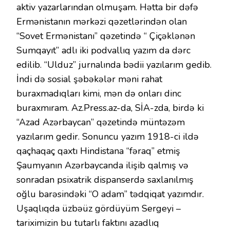
aktiv yazarlarından olmuşam. Hətta bir dəfə
Ermənistanın mərkəzi qəzetlərindən olan
“Sovet Ermənistanı” qəzetində “ Çiçəklənən
Sumqayıt” adlı iki podvallıq yazım da dərc
edilib. “Ulduz” jurnalında bədii yazılarım gedib.
İndi də sosial şəbəkələr məni rahat
buraxmadıqları kimi, mən də onları dinc
buraxmıram. Az.Press.az-da, SİA-zda, birdə ki
“Azad Azərbaycan” qəzetində müntəzəm
yazılarım gedir. Sonuncu yazım 1918-ci ildə
qaçhaqaç qaxtı Hindistana “fəraq” etmiş
Şaumyanın Azərbaycanda ilişib qalmış və
sonradan psixatrik dispanserdə saxlanılmış
oğlu barəsindəki “O adam” tədqiqat yazımdır.
Uşaqlıqda üzbəüz gördüyüm Sergeyi –
tariximizin bu tutarlı faktını azadlıq