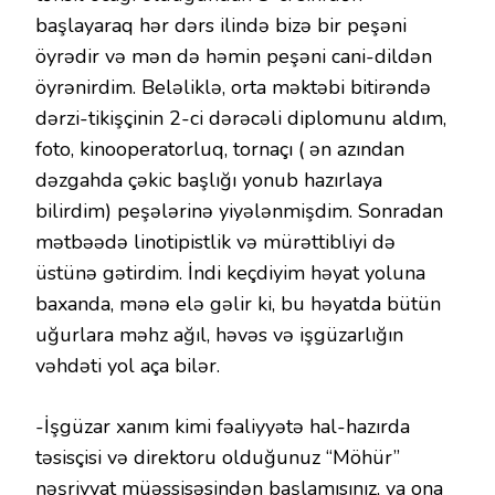
başlayaraq hər dərs ilində bizə bir peşəni
öyrədir və mən də həmin peşəni cani-dildən
öyrənirdim. Beləliklə, orta məktəbi bitirəndə
dərzi-tikişçinin 2-ci dərəcəli diplomunu aldım,
foto, kinooperatorluq, tornaçı ( ən azından
dəzgahda çəkic başlığı yonub hazırlaya
bilirdim) peşələrinə yiyələnmişdim. Sonradan
mətbəədə linotipistlik və mürəttibliyi də
üstünə gətirdim. İndi keçdiyim həyat yoluna
baxanda, mənə elə gəlir ki, bu həyatda bütün
uğurlara məhz ağıl, həvəs və işgüzarlığın
vəhdəti yol aça bilər.
-İşgüzar xanım kimi fəaliyyətə hal-hazırda
təsisçisi və direktoru olduğunuz “Möhür”
nəşriyyat müəssisəsindən başlamısınız, ya ona