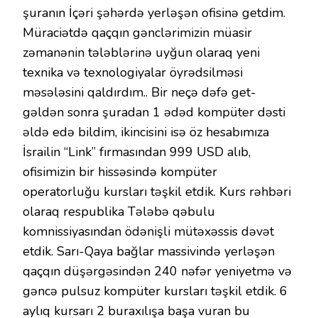
şuranın İçəri şəhərdə yerləşən ofisinə getdim.
Müraciətdə qaçqın gənclərimizin müasir
zəmanənin tələblərinə uyğun olaraq yeni
texnika və texnologiyalar öyrədsilməsi
məsələsini qaldırdım.. Bir neçə dəfə get-
gəldən sonra şuradan 1 ədəd kompüter dəsti
əldə edə bildim, ikincisini isə öz hesabımıza
İsrailin “Link” fırmasından 999 USD alıb,
ofisimizin bir hissəsində kompüter
operatorluğu kursları təşkil etdik. Kurs rəhbəri
olaraq respublika Tələbə qəbulu
komnissiyasından ödənişli mütəxəssis dəvət
etdik. Sarı-Qaya bağlar massivində yerləşən
qaçqın düşərgəsindən 240 nəfər yeniyetmə və
gəncə pulsuz kompüter kursları təşkil etdik. 6
aylıq kursarı 2 buraxılışa başa vuran bu