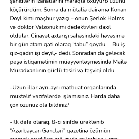
şahidlərin izahatlarını maraqla oxuyurb üzünü
köçürürdüm. Sonra da mütaliə dairəmə Konan
Doyl kimi məşhur yazıçı – onun Şerlok Holms
və doktor Vatsonukimi dedektivləri daxil
oldular. Cinayət axtarışı sahəsindəki həvəsimə
bir gün atam qəti olaraq “tabu” qoydu. – Bu iş
qız-qadın işi deyil,- dedi. Sonradan da gələcək
peşə istiqamətimin müəyyənləşməsində Mailə
Muradxanlının güclü təsiri və təşviqi oldu.
-Uzun illər ayrı-ayrı mətbuat orqanlarında
müxtəlif vəzifələrdə işləmisiniz. Harda daha
çox özünüz ola bildiniz?
-İlk dəfə olaraq, 8-ci sinfdə ürəklənib
“Azərbaycan Gəncləri” qəzetinə özümün