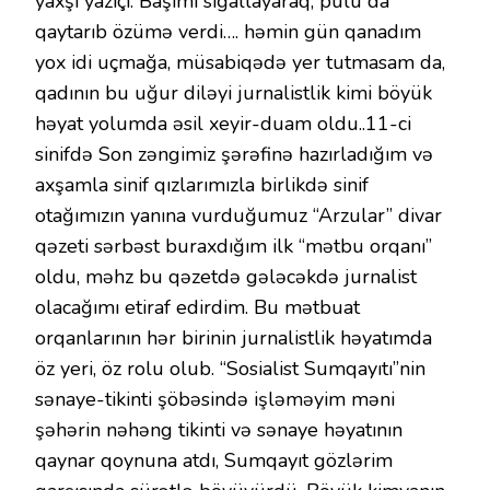
yaxşı yazıçı. Başımı sığallayaraq, pulu da
qaytarıb özümə verdi…. həmin gün qanadım
yox idi uçmağa, müsabiqədə yer tutmasam da,
qadının bu uğur diləyi jurnalistlik kimi böyük
həyat yolumda əsil xeyir-duam oldu..11-ci
sinifdə Son zəngimiz şərəfinə hazırladığım və
axşamla sinif qızlarımızla birlikdə sinif
otağımızın yanına vurduğumuz “Arzular” divar
qəzeti sərbəst buraxdığım ilk “mətbu orqanı”
oldu, məhz bu qəzetdə gələcəkdə jurnalist
olacağımı etiraf edirdim. Bu mətbuat
orqanlarının hər birinin jurnalistlik həyatımda
öz yeri, öz rolu olub. “Sosialist Sumqayıtı”nin
sənaye-tikinti şöbəsində işləməyim məni
şəhərin nəhəng tikinti və sənaye həyatının
qaynar qoynuna atdı, Sumqayıt gözlərim