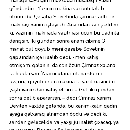
maraqlı saydığım mövzuda müsabiqə yazısı
göndərdim. Yazının makina variantı tələb
olunurdu. Qəsəbə Soivetində Çimnaz adlı bir
makinaçı xanım işləyirdi. Anamdan xahiş etdim
ki, yazımın makinada yazılması üçün bu qadınla
danışsın. İki gündən sonra anam cibimə 3
manat pul qoyub məni qəsəbə Sovetinin
qapısından içəri salıb dedi, -mən xahiş
etmişəm, qalanını da sən özün Çimnaz xalana
izah edərsən. Yazımı utana-utana stolun
üzərinə qoyub onun makinada yazılmasını bu
yaşlı xanımdan xahiş etdim. – Get, iki gündən
sonra gəlib apararsan, – dedi Çimnaz xanım.
Deyilən vaxtda gələndə, bu xanım-xatın qadın
ayağa qalxaraq alnımdan öpdü və dedi ki,
səndən gələcəkdə ya yaxşı jurnalist çıxacaq, ya