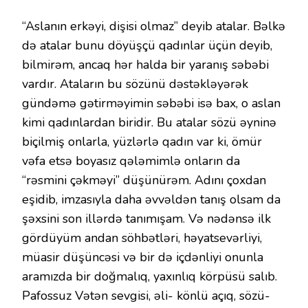
“Aslanın erkəyi, dişisi olmaz” deyib atalar. Bəlkə
də atalar bunu döyüşçü qadınlar üçün deyib,
bilmirəm, ancaq hər halda bir yaranış səbəbi
vardır. Ataların bu sözünü dəstəkləyərək
gündəmə gətirməyimin səbəbi isə bax, o aslan
kimi qadınlardan biridir. Bu atalar sözü əyninə
biçilmiş onlarla, yüzlərlə qadın var ki, ömür
vəfa etsə boyasız qələmimlə onların da
“rəsmini çəkməyi” düşünürəm. Adını çoxdan
eşidib, imzasıyla daha əvvəldən tanış olsam da
şəxsini son illərdə tanımışam. Və nədənsə ilk
gördüyüm andan söhbətləri, həyatsevərliyi,
müasir düşüncəsi və bir də içdənliyi onunla
aramızda bir doğmalıq, yaxınlıq körpüsü salıb.
Pafossuz Vətən sevgisi, əli- könlü açıq, sözü-