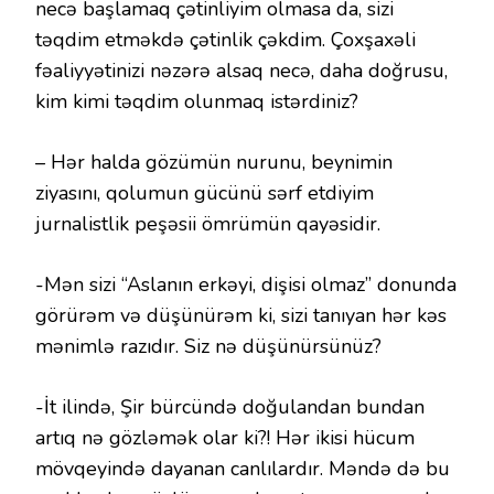
necə başlamaq çətinliyim olmasa da, sizi
təqdim etməkdə çətinlik çəkdim. Çoxşaxəli
fəaliyyətinizi nəzərə alsaq necə, daha doğrusu,
kim kimi təqdim olunmaq istərdiniz?
– Hər halda gözümün nurunu, beynimin
ziyasını, qolumun gücünü sərf etdiyim
jurnalistlik peşəsii ömrümün qayəsidir.
-Mən sizi “Aslanın erkəyi, dişisi olmaz” donunda
görürəm və düşünürəm ki, sizi tanıyan hər kəs
mənimlə razıdır. Siz nə düşünürsünüz?
-İt ilində, Şir bürcündə doğulandan bundan
artıq nə gözləmək olar ki?! Hər ikisi hücum
mövqeyində dayanan canlılardır. Məndə də bu