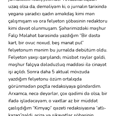
uzaq olsa da, deməliyəm ki, o jurnalın tarixində
yeganə yaradıcı qadın əməkdaş kimi mən
çalışmışam və ora felyeton şöbəsinin redaktoru
kimi dəvət olunmuşam. Şəhərimizdəki məşhur
Falçı Məlahət barəsində yazdığım “Bir dəstə
kart, bir ovuc noxud, beş manat pul”
felyetonum mənim bu jurnalda debütüm oldu.
Felyeton yaxşı qarşılandı, müsbət rəylər gəldi,
məşhur falçıya dələduzluq maddəsi ilə cinayət
işi açıldı. Sonra daha 5 aktual mövzuda
yazdığım felyetonu özüm ortalıqda
görünmədən poçtla redaksiyaya göndərdim.
Arxamca, necə deyərlər, çox qədimi də olsa, bir
ifadə işlədəcəyəm, o vaxtlar az bir müddət
çaslışdığım “Kimyaçı” qəzeti redaksiyasına “atlı-
kazaq”gəldi, ərizə və şikayətlər şöbəsinin