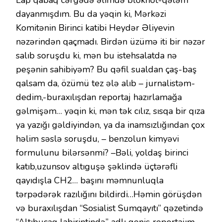
Lap qabaq cərgədə əlimdə bloknot-qələm
dayanmışdım. Bu da yəqin ki, Mərkəzi
Komitənin Birinci katibi Heydər Əliyevin
nəzərindən qaçmadı. Birdən üzümə iti bir nəzər
salıb soruşdu ki, mən bu istehsalatda nə
peşənin sahibiyəm? Bu qəfil sualdan çaş-baş
qalsam da, özümü tez ələ alıb – jurnalistəm-
dedim,-buraxılışdan reportaj hazırlamağa
gəlmişəm… yəqin ki, mən tək cılız, sısqa bir qıza
ya yazığı gəldiyindən, ya da inamsızlığından çox
həlim səslə soruşdu, – benzolun kimyəvi
formulunu bilərsənmi? –Bəli, yoldaş birinci
katıb,uzunsov altıguşə şəklində üçtərəfli
qayıdışla CH2… başını məmnunluqla
tərpədərək razılığını bildirdi…Həmin görüşdən
və buraxılışdan “Sosialist Sumqayıtı” qəzetində