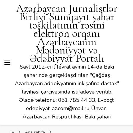
Mədəniyyət və Ədəbiyyat
Azərbaycan Jurnalistlər
Portalı
Birliyi Sumqayıt şəhər
təşkilatının rəsmi
elektron orqanı
Azərbaycanın
Mədəniyyət və
Ədəbiyyat Portalı
Sayt 2012-ci il fevral ayının 14-də Bakı
şəhərində gerçəkləşdirilən "Çağdaş
Azərbaycan ədəbiyyatının inkişafına dəstək"
layihəsi çərçivəsində istifadəyə verilib.
Əlaqə telefonu: 051 785 44 33, E-poçt:
edebiyyat-az.com@mail.ru Ünvan:
Azərbaycan Respublikası, Bakı şəhəri
Ev
Ana səhifə