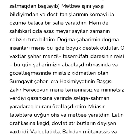
satmaqdan başlayıb) Mətbəə işini yaxşı
bildiyimdən və dost-tanışlarımın köməyi ilə
özümə balaca bir sahə yaratdım. Həm də
sahibkarlıqda əsas meyar sayılan zamanın
nəbzini tuta bildim, Doğma şəhərimin doğma
insanları mənə bu işdə böyük dəstək oldular. O
vaxtlar şəhər mənzil- təsərrüfatı idarəsinin rəisi
– bu gün şəhərimizin abadlaşdırılmasında və
gözəlləşməsində misilsiz xidmətləri olan
Sumqayıt şəhər İcra Hakimiyyətinin Başçısı
Zakir Fərəcovun mənə təmənnasız və minnətsiz
verdiyi qazanxana yerində səliqə-sahman
yaradaraq buranı özəlləşdirdim. Müasir
tələblərə uyğun ofis və mətbəə yaratdım. Latın
qrafikasına keçid, dövlət atributların dəyişən
vaxtı idi. Və beləliklə, Bakıdan mütəxəssis və