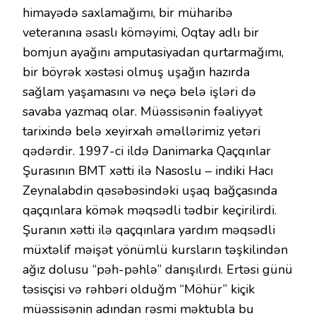
himayədə saxlamağımı, bir müharibə
veteranına əsaslı köməyimi, Oqtay adlı bir
bomjun ayağını amputasiyadan qurtarmağımı,
bir böyrək xəstəsi olmuş uşağın hazırda
sağlam yaşamasını və neçə belə işləri də
savaba yazmaq olar. Müəssisənin fəaliyyət
tarixində belə xeyirxah əməllərimiz yetəri
qədərdir. 1997-ci ildə Danimarka Qaçqınlar
Şurasının BMT xətti ilə Nasoslu – indiki Hacı
Zeynalabdin qəsəbəsindəki uşaq bağçasında
qaçqınlara kömək məqsədli tədbir keçirilirdi.
Şuranın xətti ilə qaçqınlara yardım məqsədli
müxtəlif məişət yönümlü kursların təşkilindən
ağız dolusu “pəh-pəhlə” danışılırdı. Ertəsi günü
təsisçisi və rəhbəri olduğm “Möhür” kiçik
müəssisənin adından rəsmi məktubla bu