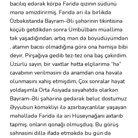
bacılıq edərək körpə Fəridə qızının südünü
mənə əmizdirirmiş. Fəridə əri ilə birlikdə
Özbəkistanda Bayram-Əli şəhərinin tikintisinə
köçüb getdikdən sonra Ümbülbanı müəllimə
tək yaşadığından, artıq mən də böyüdüyümdən
, atamın bacısı olmadığına görə ona həmişə bibi
deyir, Pirşağıya gedib tez-tez ona baş çəkirdim.
Üzürlü sayın, bir vaxtlar hətta elçilərimə “hə”
cavabının verilməsini də anamdan ona həvalə
olunmasını xahiş etmişdim, Çox sonralar həyat
yoldaşımla Orta Asiyada səyahətdə olarkən
Bayram-Əli şəhərinə gedərək beluc dostumuz
Əyyubun köməkliyi ilə azərbaycanlılar yaşayan
məhəllədə Fəridə ilə əri Hüseynağanı axtarıb
tapmış, onların qonağı olmuşduq. Bu görüş
səhnəsini dillə ifadə etməkdə bu gün də