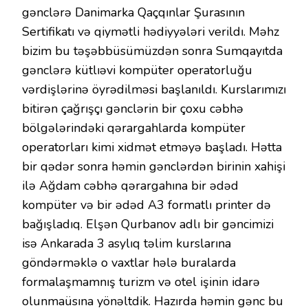
gənclərə Danimarka Qaçqınlar Şurasının
Sertifikatı və qiymətli hədiyyələri verildı. Məhz
bizim bu təşəbbüsümüzdən sonra Sumqayıtda
gənclərə kütlıəvi kompüter operatorluğu
vərdişlərinə öyrədilməsi başlanıldı. Kurslarımızı
bitirən çağrışçı gənclərin bir çoxu cəbhə
bölgələrindəki qərargahlarda kompüter
operatorları kimi xidmət etməyə başladı. Hətta
bir qədər sonra həmin gənclərdən birinin xahişi
ilə Ağdam cəbhə qərargahına bir ədəd
kompüter və bir ədəd A3 formatlı printer də
bağışladıq. Elşən Qurbanov adlı bir gəncimizi
isə Ankarada 3 asylıq təlim kurslarına
göndərməklə o vaxtlar hələ buralarda
formalaşmamnış turizm və otel işinin idarə
olunmaüsına yönəltdik. Hazırda həmin gənc bu