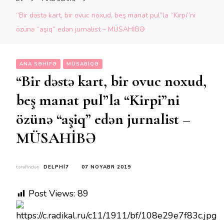
“Bir dəstə kart, bir ovuc noxud, beş manat pul”la “Kirpi”ni
özünə “aşiq” edən jurnalist – MÜSAHİBƏ
ANA SƏHIFƏ
MÜSABIQƏ
“Bir dəstə kart, bir ovuc noxud,
beş manat pul”la “Kirpi”ni
özünə “aşiq” edən jurnalist –
MÜSAHİBƏ
tərəfindən
DELPHI7
07 NOYABR 2019
Post Views:
89