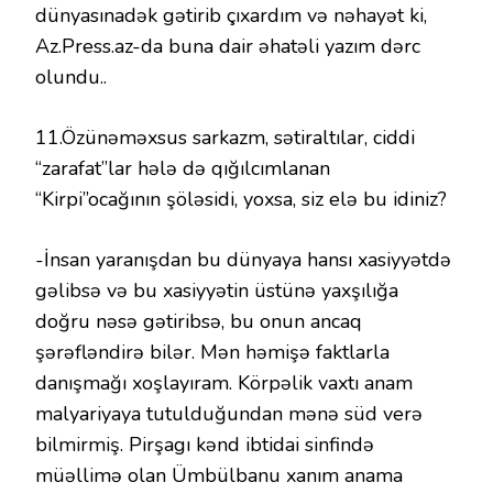
dünyasınadək gətirib çıxardım və nəhayət ki,
Az.Press.az-da buna dair əhatəli yazım dərc
olundu..
11.Özünəməxsus sarkazm, sətiraltılar, ciddi
“zarafat”lar hələ də qığılcımlanan
“Kirpi”ocağının şöləsidi, yoxsa, siz elə bu idiniz?
-İnsan yaranışdan bu dünyaya hansı xasiyyətdə
gəlibsə və bu xasiyyətin üstünə yaxşılığa
doğru nəsə gətiribsə, bu onun ancaq
şərəfləndirə bilər. Mən həmişə faktlarla
danışmağı xoşlayıram. Körpəlik vaxtı anam
malyariyaya tutulduğundan mənə süd verə
bilmirmiş. Pirşagı kənd ibtidai sinfində
müəllimə olan Ümbülbanu xanım anama