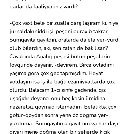
qədər də fəaliyyətiniz vardı?
-Çox vaxt belə bir sualla qarşılaşıram ki, niyə
jurnaldakı ciddi işi-peşəni buraxıb təkrar
Sumqayıta qayıtdın, oralarda da elə yer-yurd
olub bilərdin, axı, sən zatən də bakılısan?
Cavabında Analıq peşəsi bütün peşələrin
fövqündə dayanır, -deyirəm. Bircə övladımı
yaşıma görə çox gec tapmışdım. Həyat
yoldaşım isə iş ilə bağlı ezamiyyətlərdə çox
olurdu. Balacam 1-ci sinfə gedəndə, qız
uşağıdır deyənə, onu heç kəsin ümidinə
nəzarətsiz qoymaq istəmədim. Beləliklə, çox
götür-qoydan sonra yenə öz doğma yer-
yurduma- Sumqayıtıma qayıtdım və hər daşı-
divarı mənə doğma olan bir şəhərdə kiçik