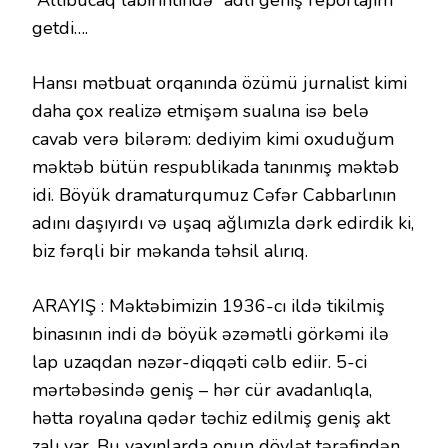
“Altıbucaq labirintində” adlı geniş reportajım
getdi….
Hansı mətbuat orqanında özümü jurnalist kimi
daha çox realizə etmişəm sualına isə belə
cavab verə bilərəm: dediyim kimi oxuduğum
məktəb bütün respublikada tanınmış məktəb
idi. Böyük dramaturqumuz Cəfər Cabbarlının
adını daşıyırdı və uşaq ağlımızla dərk edirdik ki,
biz fərqli bir məkanda təhsil alırıq.
ARAYIŞ : Məktəbimizin 1936-cı ildə tikilmiş
binasının indi də böyük əzəmətli görkəmi ilə
lap uzaqdan nəzər-diqqəti cəlb ediir. 5-ci
mərtəbəsində geniş – hər cür avadanlıqla,
hətta royalına qədər təchiz edilmiş geniş akt
zalı var. Bu yaxınlarda onun dövlət tərəfindən