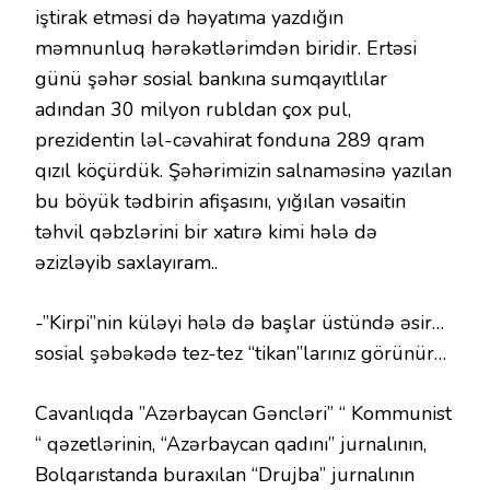
iştirak etməsi də həyatıma yazdığın
məmnunluq hərəkətlərimdən biridir. Ertəsi
günü şəhər sosial bankına sumqayıtlılar
adından 30 milyon rubldan çox pul,
prezidentin ləl-cəvahirat fonduna 289 qram
qızıl köçürdük. Şəhərimizin salnaməsinə yazılan
bu böyük tədbirin afişasını, yığılan vəsaitin
təhvil qəbzlərini bir xatırə kimi hələ də
əzizləyib saxlayıram..
-”Kirpi”nin küləyi hələ də başlar üstündə əsir…
sosial şəbəkədə tez-tez “tikan”larınız görünür…
Cavanlıqda ”Azərbaycan Gəncləri” “ Kommunist
“ qəzetlərinin, “Azərbaycan qadını” jurnalının,
Bolqarıstanda buraxılan “Drujba” jurnalının