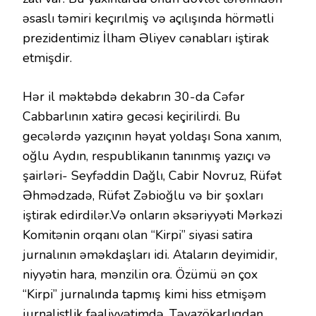
əsaslı təmiri keçırılmiş və açılışında hörmətli
prezidentimiz İlham Əliyev cənabları iştirak
etmişdir.
Hər il məktəbdə dekabrın 30-da Cəfər
Cabbarlının xatirə gecəsi keçirilirdi. Bu
gecələrdə yazıçının həyat yoldaşı Sona xanım,
oğlu Aydın, respublikanın tanınmış yazıçı və
şairləri- Seyfəddin Dağlı, Cabir Novruz, Rüfət
Əhmədzadə, Rüfət Zəbioğlu və bir şoxları
iştirak edirdilər.Və onların əksəriyyəti Mərkəzi
Komitənin orqanı olan “Kirpi” siyasi satira
jurnalının əməkdaşları idi. Ataların deyimidir,
niyyətin hara, mənzilin ora. Özümü ən çox
“Kirpi” jurnalında tapmış kimi hiss etmişəm
jurnalistlik fəaliyyətimdə. Təvazökarlıqdan