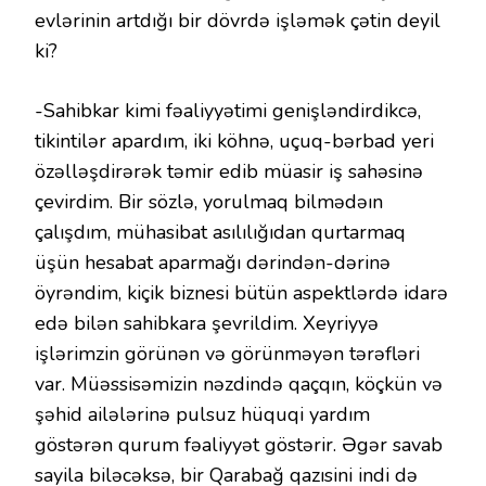
evlərinin artdığı bir dövrdə işləmək çətin deyil
ki?
-Sahibkar kimi fəaliyyətimi genişləndirdikcə,
tikintilər apardım, iki köhnə, uçuq-bərbad yeri
özəlləşdirərək təmir edib müasir iş sahəsinə
çevirdim. Bir sözlə, yorulmaq bilmədəın
çalışdım, mühasibat asılılığıdan qurtarmaq
üşün hesabat aparmağı dərindən-dərinə
öyrəndim, kiçik biznesi bütün aspektlərdə idarə
edə bilən sahibkara şevrildim. Xeyriyyə
işlərimzin görünən və görünməyən tərəfləri
var. Müəssisəmizin nəzdində qaçqın, köçkün və
şəhid ailələrinə pulsuz hüquqi yardım
göstərən qurum fəaliyyət göstərir. Əgər savab
sayila biləcəksə, bir Qarabağ qazısini indi də