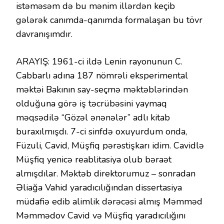
istəməsəm də bu mənim illərdən keçib
gələrək canımda-qanımda formalaşan bu tövr
davranışımdır.
ARAYIŞ: 1961-ci ildə Lenin rayonunun C.
Cabbarlı adına 187 nömrəli eksperimental
məktəi Bakının say-seçmə məktəblərindən
olduğuna görə iş təcrübəsini yaymaq
məqsədilə “Gözəl ənənələr” adlı kitab
buraxılmışdı. 7-ci sinfdə oxuyurdum onda,
Füzuli, Cavid, Müşfiq pərəstişkarı idim. Cavidlə
Müşfiq yenicə reablitasiya olub bəraət
almışdılar. Məktəb direktorumuz – sonradan
Əliağa Vahid yaradıcılığından dissertasiya
müdafiə edib alimlik dərəcəsi almış Məmməd
Məmmədov Cavid və Müşfiq yaradıcılığını