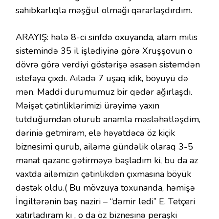
sahibkarlıqla məşğul olmağı qərarlaşdırdım.
ARAYIŞ: hələ 8-ci sinfdə oxuyanda, atam milis
sistemində 35 il işlədiyinə görə Xruşşovun o
dövrə görə verdiyi göstərişə əsasən sistemdən
istefaya çıxdı. Ailədə 7 uşaq idik, böyüyü də
mən. Maddi durumumuz bir qədər ağırlaşdı.
Məişət çətinliklərimizi ürəyimə yaxın
tutduğumdan oturub anamla məsləhətləşdim,
dəriniə getmirəm, elə həyətdəcə öz kiçik
biznesimi qurub, ailəmə gündəlik olaraq 3-5
manat qazanc gətirməyə başladım ki, bu da az
vaxtda ailəmizin çətinlikdən çıxmasına böyük
dəstək oldu.( Bu mövzuya toxunanda, həmişə
İngiltərənin baş naziri – “dəmir ledi” E. Tetçeri
xatırladıram ki , o da öz biznesinə peraşki