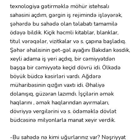
texnologiya gətirməklə möhür istehsalı
sahəsini açdım, gərgin iş rejimində işləyərək,
şəhərdə bu sahədə olan təlabatı tamamilə
ödəyə bildik. Kiçik həcmli kitablar, blanklar,
titul vərəqələr, vizitkalar və s. çapına başladıq.
Şəhər əhalisinin get-gəl ayağını Bakıdan kəsdik,
xeyli adama iş yeri açdıq, bir cəmiyyətdən
başqa bir cəmiyyətə keçid dövrü idi. Ölkədə
böyük büdcə kəsirləri vardı. Ağdərə
müharibəsinin qızğın vaxtı idi. Əhaliyə
dolanışıq, güzəran lazımdı. İşçilərin əmək
haqlarını , əmək haqlarından ayırmaları,
dövriyyə vergilərini və s. ödəməklə dövlət
büdcəsinə milyonlarla manat xeyir verdik.
-Bu sahədə nə kimi uğurlarınız var? Nəşriyyat