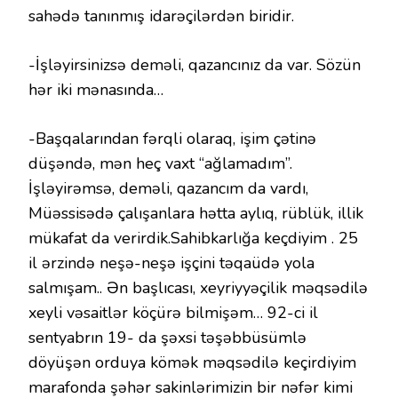
sahədə tanınmış idarəçilərdən biridir.
-İşləyirsinizsə deməli, qazancınız da var. Sözün
hər iki mənasında…
-Başqalarından fərqli olaraq, işim çətinə
düşəndə, mən heç vaxt “ağlamadım”.
İşləyirəmsə, deməli, qazancım da vardı,
Müəssisədə çalışanlara hətta aylıq, rüblük, illik
mükafat da verirdik.Sahibkarlığa keçdiyim . 25
il ərzində neşə-neşə işçini təqaüdə yola
salmışam.. Ən başlıcası, xeyriyyəçilik məqsədilə
xeyli vəsaitlər köçürə bilmişəm… 92-ci il
sentyabrın 19- da şəxsi təşəbbüsümlə
döyüşən orduya kömək məqsədilə keçirdiyim
marafonda şəhər sakinlərimizin bir nəfər kimi