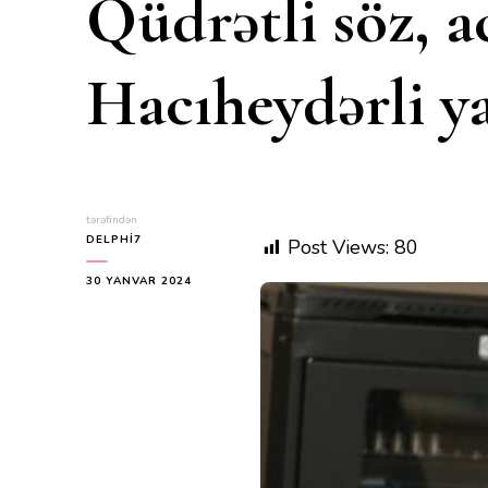
Qüdrətli söz, 
Hacıheydərli y
tərəfindən
DELPHI7
Post Views:
80
30 YANVAR 2024