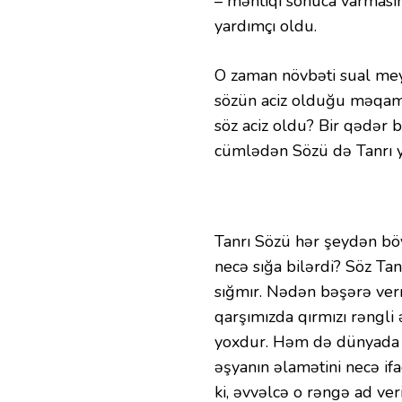
– məntiqi sonuca varmasın
yardımçı oldu.
O zaman növbəti sual meyda
sözün aciz olduğu məqam
söz aciz oldu? Bir qədər 
cümlədən Sözü də Tanrı y
Tanrı Sözü hər şeydən böy
necə sığa bilərdi? Söz Ta
sığmır. Nədən bəşərə verm
qarşımızda qırmızı rəngli 
yoxdur. Həm də dünyada he
əşyanın əlamətini necə ifa
ki, əvvəlcə o rəngə ad ver