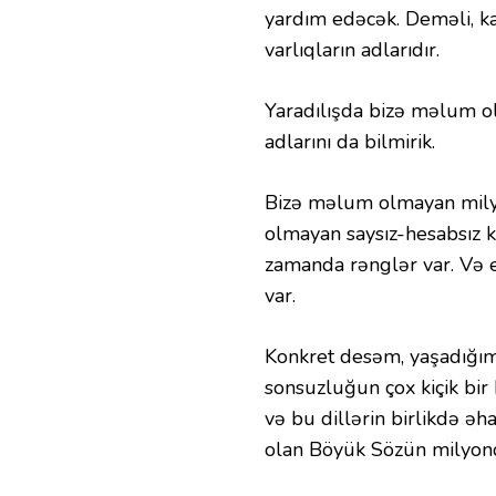
yardım edəcək. Deməli, ka
varlıqların adlarıdır.
Yaradılışda bizə məlum ol
adlarını da bilmirik.
Bizə məlum olmayan milyo
olmayan saysız-hesabsız 
zamanda rənglər var. Və
var.
Konkret desəm, yaşadığımı
sonsuzluğun çox kiçik bir 
və bu dillərin birlikdə əh
olan Böyük Sözün milyond