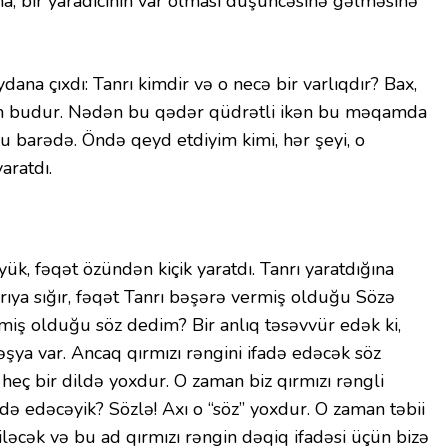
a, bir yaradıcının var olması düşüncəsinə gəlməsinə
na çıxdı: Tanrı kimdir və o necə bir varlıqdır? Bax,
 budur. Nədən bu qədər qüdrətli ikən bu məqamda
bu barədə. Öndə qeyd etdiyim kimi, hər şeyi, o
aratdı.
ük, fəqət özündən kiçik yaratdı. Tanrı yaratdığına
nrıya sığır, fəqət Tanrı bəşərə vermiş olduğu Sözə
iş olduğu söz dedim? Bir anlıq təsəvvür edək ki,
əşya var. Ancaq qırmızı rəngini ifadə edəcək söz
ç bir dildə yoxdur. O zaman biz qırmızı rəngli
də edəcəyik? Sözlə! Axı o “söz” yoxdur. O zaman təbii
iləcək və bu ad qırmızı rəngin dəqiq ifadəsi üçün bizə