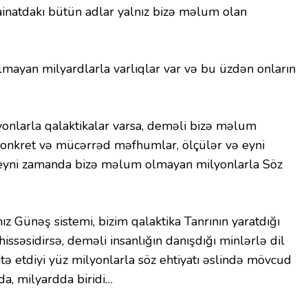
inatdakı bütün adlar yalnız bizə məlum olan
mayan milyardlarla varlıqlar var və bu üzdən onların
nlarla qalaktikalar varsa, deməli bizə məlum
konkret və mücərrəd məfhumlar, ölçülər və eyni
 eyni zamanda bizə məlum olmayan milyonlarla Söz
z Günəş sistemi, bizim qalaktika Tanrının yaratdığı
hissəsidirsə, deməli insanlığın danışdığı minlərlə dil
atə etdiyi yüz milyonlarla söz ehtiyatı əslində mövcud
a, milyardda biridi…