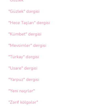
"Güzlek"
"Güzlek" dərgisi
"Hece Taşları" dergisi
"Kümbet" dergisi
"Mevsimler" dergisi
"Türkay" dərgisi
"Usare" dergisi
"Yarpuz" dergisi
"Yeni nəşrlər"
"Zərif kölgələr"