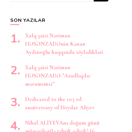
axtarırsınız?
SON YAZILAR
Xalq şairi Nəriman
HƏSƏNZADƏnin Kənan
Aydınoğlu haqqında söylədikləri
Xalq şairi Nəriman
HƏSƏNZADƏ.”Azadlıqdır
məramımız”
Dedicated to the 103 rd
anniversary of Heydar Aliyev
Nihal ALİYEVAnı doğum günü
münasibətilə təbrik edirik! (6