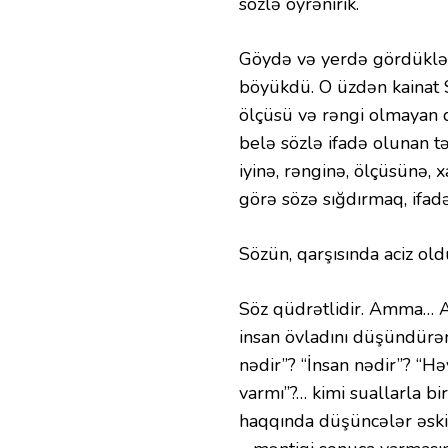
sözlə öyrənirik.
Göydə və yerdə gördükləri
böyükdü. O üzdən kainat Sö
ölçüsü və rəngi olmayan d
belə sözlə ifadə olunan t
iyinə, rənginə, ölçüsünə, 
görə sözə sığdırmaq, if
Sözün, qarşısında aciz old
Söz qüdrətlidir. Amma… 
insan övladını düşündürən
nədir”? “İnsan nədir”? “H
varmı”?… kimi suallarla b
haqqında düşüncələr əski 