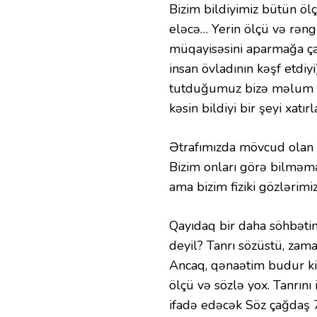
Bizim bildiyimiz bütün ölç
eləcə… Yerin ölçü və rəngl
müqayisəsini aparmağa ça
insan övladının kəşf etdi
tutduğumuz bizə məlum o
kəsin bildiyi bir şeyi xatır
Ətrafımızda mövcud olan a
Bizim onları görə bilməməy
ama bizim fiziki gözlərimiz
Qayıdaq bir daha söhbətin
deyil? Tanrı sözüstü, zama
Ancaq, qənaətim budur ki,
ölçü və sözlə yox. Tanrını
ifadə edəcək Söz çağdaş 