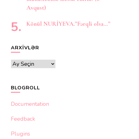
Avqust)
Könül NURİYEVA.”Fərqli olsa…”
ARXIVLƏR
Arxivlər
BLOGROLL
Documentation
Feedback
Plugins