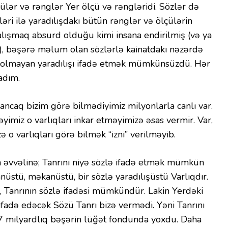
ülər və rənglər Yer ölçü və rəngləridi. Sözlər də
əri ilə yaradılışdakı bütün rənglər və ölçülərin
lışmaq absurd olduğu kimi insana endirilmiş (və ya
yi), bəşərə məlum olan sözlərlə kainatdakı nəzərdə
lmayan yaradılışı ifadə etmək mümkünsüzdü. Hər
ladım.
ncaq bizim görə bilmədiyimiz milyonlarla canlı var.
imiz o varlıqları inkar etməyimizə əsas vermir. Var,
ə o varlıqları görə bilmək “izni” verilməyib.
 əvvəlinə; Tanrını niyə sözlə ifadə etmək mümkün
nüstü, məkanüstü, bir sözlə yaradılışüstü Varlıqdır.
 Tanrının sözlə ifadəsi mümkündür. Lakin Yerdəki
 ifadə edəcək Sözü Tanrı bizə vermədi. Yəni Tanrını
7 milyardlıq bəşərin lüğət fondunda yoxdu. Daha