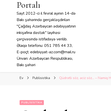
Portalı
Sayt 2012-ci il fevral ayının 14-də
Bakı şəhərində gerçəkləşdirilən
"Çağdaş Azərbaycan ədəbiyyatının
inkişafına dəstək" layihəsi
çərçivəsində istifadəyə verilib.
Əlaqə telefonu: 051 785 44 33,
E-poçt: edebiyyat-az.com@mail.ru
Ünvan: Azərbaycan Respublikası,
Bakı şəhəri
Ev
Publisistika
Qüdrətli söz, aciz söz… – Namiq H
PUBLISISTIKA