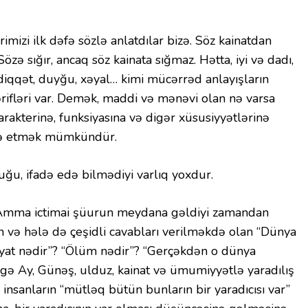
mizi ilk dəfə sözlə anlatdılar bizə. Söz kainatdan
zə sığır, ancaq söz kainata sığmaz. Hətta, iyi və dadı,
iqqət, duyğu, xəyal… kimi mücərrəd anlayışların
ərifləri var. Demək, maddi və mənəvi olan nə varsa
xarakterinə, funksiyasına və digər xüsusiyyətlərinə
adə etmək mümkündür.
uğu, ifadə edə bilmədiyi varlıq yoxdur.
Amma ictimai şüurun meydana gəldiyi zamandan
 və hələ də çeşidli cavabları verilməkdə olan “Dünya
əyat nədir”? “Ölüm nədir”? “Gerçəkdən o dünya
irgə Ay, Günəş, ulduz, kainat və ümumiyyətlə yaradılış
insanların “mütləq bütün bunların bir yaradıcısı var”