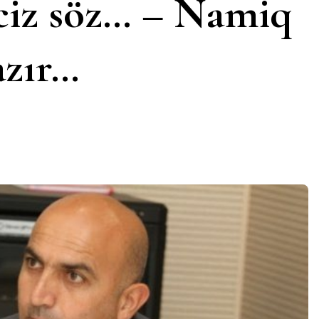
aciz söz… – Namiq
azır…