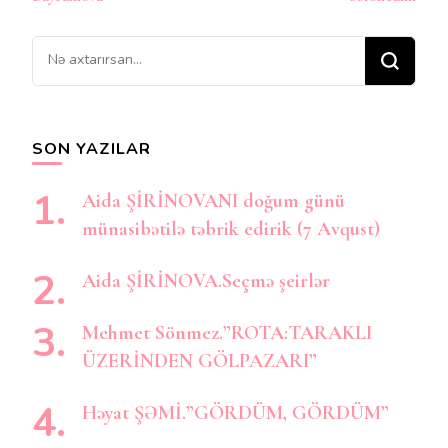
Bir
şey
axtarırsınız?
SON YAZILAR
Aida ŞİRİNOVANI doğum günü
münasibətilə təbrik edirik (7 Avqust)
Aida ŞİRİNOVA.Seçmə şeirlər
Mehmet Sönmez.”ROTA:TARAKLI
ÜZERİNDEN GÖLPAZARI”
Həyat ŞƏMİ.”GÖRDÜM, GÖRDÜM”