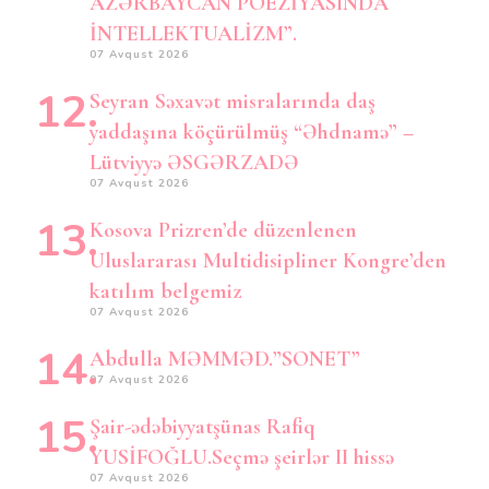
AZƏRBAYCAN POEZİYASINDA
İNTELLEKTUALİZM”.
07 Avqust 2026
Seyran Səxavət misralarında daş
yaddaşına köçürülmüş “Əhdnamə” –
Lütviyyə ƏSGƏRZADƏ
07 Avqust 2026
Kosova Prizren’de düzenlenen
Uluslararası Multidisipliner Kongre’den
katılım belgemiz
07 Avqust 2026
Abdulla MƏMMƏD.”SONET”
07 Avqust 2026
Şair-ədəbiyyatşünas Rafiq
YUSİFOĞLU.Seçmə şeirlər II hissə
07 Avqust 2026