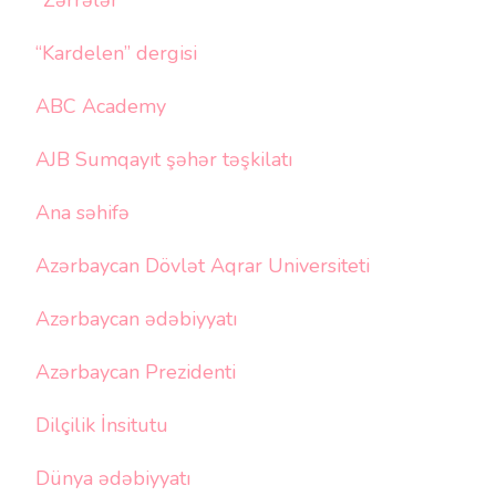
"Zərrələr"
“Kardelen” dergisi
ABC Academy
AJB Sumqayıt şəhər təşkilatı
Ana səhifə
Azərbaycan Dövlət Aqrar Universiteti
Azərbaycan ədəbiyyatı
Azərbaycan Prezidenti
Dilçilik İnsitutu
Dünya ədəbiyyatı