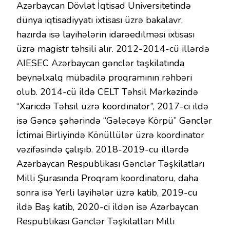
Azərbaycan Dövlət İqtisad Universitetində
dünya iqtisadiyyatı ixtisası üzrə bakalavr,
hazırda isə layihələrin idarəedilməsi ixtisası
üzrə magistr təhsili alır. 2012-2014-cü illərdə
AIESEC Azərbaycan gənclər təşkilatında
beynəlxalq mübadilə proqramının rəhbəri
olub. 2014-cü ildə CELT Təhsil Mərkəzində
“Xaricdə Təhsil üzrə koordinator”, 2017-ci ildə
isə Gəncə şəhərində “Gələcəyə Körpü” Gənclər
İctimai Birliyində Könüllülər üzrə koordinator
vəzifəsində çalışıb. 2018-2019-cu illərdə
Azərbaycan Respublikası Gənclər Təşkilatları
Milli Şurasında Proqram koordinatoru, daha
sonra isə Yerli layihələr üzrə katib, 2019-cu
ildə Baş katib, 2020-ci ildən isə Azərbaycan
Respublikası Gənclər Təşkilatları Milli