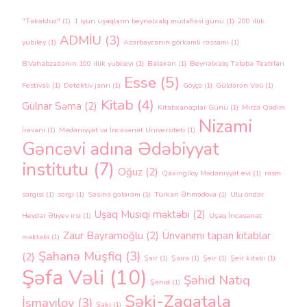
"Təkəlduz"
(1)
1 iyun uşaqların beynəlxalq müdafiəsi günü
(1)
200 illik
ADMİU
(3)
yubiley
(1)
Azərbaycanın görkəmli rəssamı
(1)
B.Vahabzadənin 100 illik yubileyi
(1)
Balakən
(1)
Beynəlxalq Tələbə Teatrları
Esse
(5)
Festivalı
(1)
Detektiv janrı
(1)
Göyçə
(1)
Güldərən Vəli
(1)
Kitab
(4)
Gülnar Səma
(2)
Kitabxanaçılar Günü
(1)
Mirzə Qədim
Nizami
İrəvani
(1)
Mədəniyyət və İncəsənət Universiteti
(1)
Gəncəvi adına Ədəbiyyat
institutu
(7)
Oğuz
(2)
Qaxingiloy Mədəniyyət evi
(1)
rəsm
sərgisi
(1)
sərgi
(1)
Səsinə gələrəm
(1)
Türkan Əhmədova
(1)
Ulu öndər
Uşaq Musiqi məktəbi
(2)
Heydər Əliyev irsi
(1)
Uşaq İncəsənət
Zaur Bayramoğlu
(2)
Ünvanımı tapan kitablar
məktəbi
(1)
Şahanə Müşfiq
(3)
(2)
Şair
(1)
Şairə
(1)
Şeir
(1)
Şeir kitabı
(1)
Şəfa Vəli
(10)
Şəhid Natiq
Şəhid
(1)
Şəki-Zaqatala
İsmayılov
(3)
Şəki
(1)