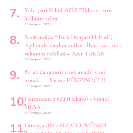
Xalq şairi Vahid ƏZİZ.”Eldə ara-sıra
hallanır adım”
07 Avqust 2026
Xankəndidə “Türk Dünyası Həftəsi”,
Ağdamda təqdim edilən “İblis” və… türk
ruhunun qələbəsi – Azər TURAN
07 Avqust 2026
Bir az da qumru kimi, anadil kimi
ötmək… – Sərvaz HÜSEYNOĞLU
07 Avqust 2026
Pəncərənin o üzü (Hekayə) – Günel
MUSA
07 Avqust 2026
Lütviyyə ƏSGƏRZADƏ.”MÜASİR