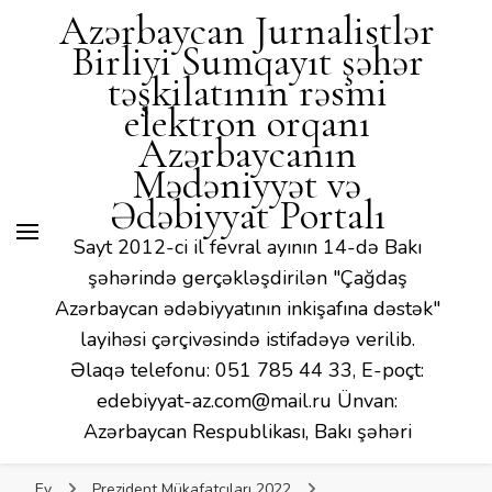
Mədəniyyət və Ədəbiyyat
Azərbaycan Jurnalistlər
Portalı
Birliyi Sumqayıt şəhər
təşkilatının rəsmi
elektron orqanı
Azərbaycanın
Mədəniyyət və
Ədəbiyyat Portalı
Sayt 2012-ci il fevral ayının 14-də Bakı
şəhərində gerçəkləşdirilən "Çağdaş
Azərbaycan ədəbiyyatının inkişafına dəstək"
layihəsi çərçivəsində istifadəyə verilib.
Əlaqə telefonu: 051 785 44 33, E-poçt:
edebiyyat-az.com@mail.ru Ünvan:
Azərbaycan Respublikası, Bakı şəhəri
Ev
Prezident Mükafatçıları 2022