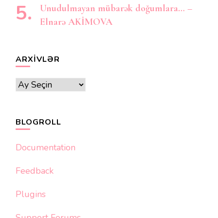
Unudulmayan mübarək doğumlara… –
Elnarə AKİMOVA
ARXIVLƏR
Arxivlər
BLOGROLL
Documentation
Feedback
Plugins
Support Forums