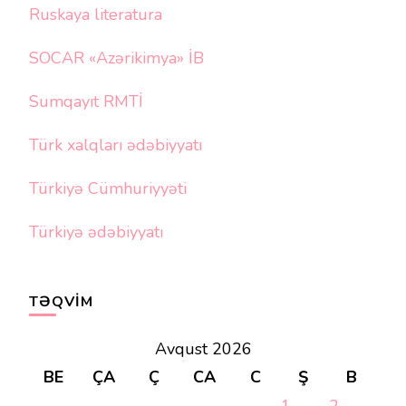
Ruskaya literatura
SOCAR «Azərikimya» İB
Sumqayıt RMTİ
Türk xalqları ədəbiyyatı
Türkiyə Cümhuriyyəti
Türkiyə ədəbiyyatı
TƏQVIM
Avqust 2026
BE
ÇA
Ç
CA
C
Ş
B