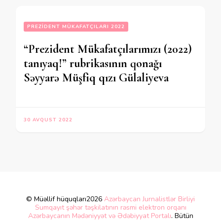
PREZIDENT MÜKAFATÇILARI 2022
“Prezident Mükafatçılarımızı (2022)
tanıyaq!” rubrikasının qonağı
Səyyarə Müşfiq qızı Gülaliyeva
30 AVQUST 2022
© Müəllif hüquqları2026
Azərbaycan Jurnalistlər Birliyi
Sumqayıt şəhər təşkilatının rəsmi elektron orqanı
Azərbaycanın Mədəniyyət və Ədəbiyyat Portalı
. Bütün