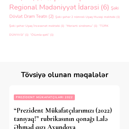
Regional Mədəniyyət İdarəsi
(6)
Şəki
Dövlət Dram Teatrı
(2)
Şəki şəhər 2 nömrəli Uşaq Musiqi məktəbi
(1)
Şəki şəhər Uşaq İncəsənət məktəbi
(1)
“Moriarti sindromu”
(1)
“TÜRK
DÜNYASI”
(1)
“Ölümlə qətl”
(1)
Tövsiyə olunan məqalələr
PREZIDENT MÜKAFATÇILARI 2022
“Prezident Mükafatçılarımızı (2022)
tanıyaq!” rubrikasının qonağı Lalə
Əhməd qızı Axundova