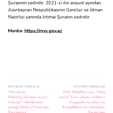
Şurasının sədridir. 2021-ci ilin avqust ayından
Azərbaycan Respublikasının Gənclər və İdman
Nazirliyi yanında İctimai Şuranın sədridir.
Mənbə:
https://mys.gov.az
Post
ƏVVƏLKI MƏQALƏ
NÖVBƏTI MƏQALƏ
“Prezident
N.M.Abdullayevaya “Xalq
Naviqasiya
Mükafatçılarımızı (2022)
artisti” fəxri adının verilməsi
tanıyaq!” rubrikasının
haqqında Azərbaycan
qonağı Emiliya Polad qızı
Respublikası Prezidentinin
Bayramova
Sərəncamı