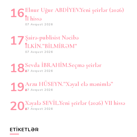
Elnur Uğur ABDİYEV.Yeni şeirlər (2026)
II hissə
07 Avqust 2026
Şairə-publisist Nəcibə
İLKİN.”BİLMİRƏM”
07 Avqust 2026
Sevda İBRAHİM.Seçmə şeirlər
07 Avqust 2026
Arzu HÜSEYN.”Xəyal elə mənimlə”
07 Avqust 2026
Xəyalə SEVİL.Yeni şeirlər (2026) VII hissə
07 Avqust 2026
ETIKETLƏR