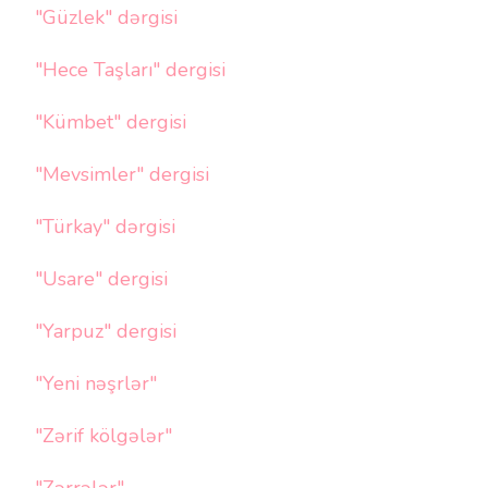
"Güzlek" dərgisi
"Hece Taşları" dergisi
"Kümbet" dergisi
"Mevsimler" dergisi
"Türkay" dərgisi
"Usare" dergisi
"Yarpuz" dergisi
"Yeni nəşrlər"
"Zərif kölgələr"