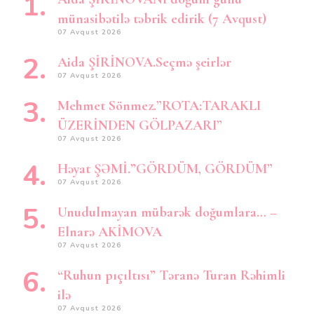
münasibətilə təbrik edirik (7 Avqust)
07 Avqust 2026
Aida ŞİRİNOVA.Seçmə şeirlər
07 Avqust 2026
Mehmet Sönmez.”ROTA:TARAKLI
ÜZERİNDEN GÖLPAZARI”
07 Avqust 2026
Həyat ŞƏMİ.”GÖRDÜM, GÖRDÜM”
07 Avqust 2026
Unudulmayan mübarək doğumlara… –
Elnarə AKİMOVA
07 Avqust 2026
“Ruhun pıçıltısı” Təranə Turan Rəhimli
ilə
07 Avqust 2026