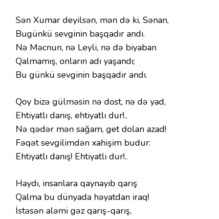
Sən Xumar deyilsən, mən də ki, Sənan,
Bugünkü sevginin başqadır andı.
Nə Məcnun, nə Leyli, nə də biyaban
Qalmamış, onların adı yaşandı;
Bu günkü sevginin başqadır andı.
Qoy bizə gülməsin nə dost, nə də yad,
Ehtiyatlı danış, ehtiyatlı dur!..
Nə qədər mən sağam, get dolan azad!
Fəqət sevgilimdən xahişim budur:
Ehtiyatlı danış! Ehtiyatlı dur!..
Haydı, insanlara qaynayıb qarış
Qalma bu dünyada həyatdan iraq!
İstəsən aləmi gəz qarış-qarış,