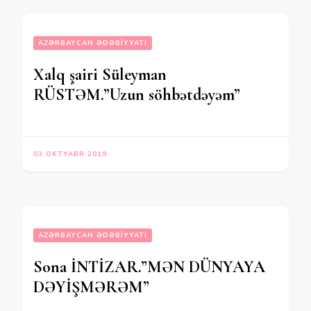
AZƏRBAYCAN ƏDƏBIYYATI
Xalq şairi Süleyman
RÜSTƏM.”Uzun söhbətdəyəm”
03 OKTYABR 2019
AZƏRBAYCAN ƏDƏBIYYATI
Sona İNTİZAR.”MƏN DÜNYAYA
DƏYİŞMƏRƏM”