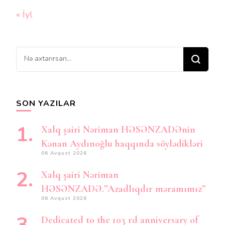
« İyl
Bir
şey
axtarırsınız?
SON YAZILAR
Xalq şairi Nəriman HƏSƏNZADƏnin
Kənan Aydınoğlu haqqında söylədikləri
06 Avqust 2026
Xalq şairi Nəriman
HƏSƏNZADƏ.”Azadlıqdır məramımız”
06 Avqust 2026
Dedicated to the 103 rd anniversary of