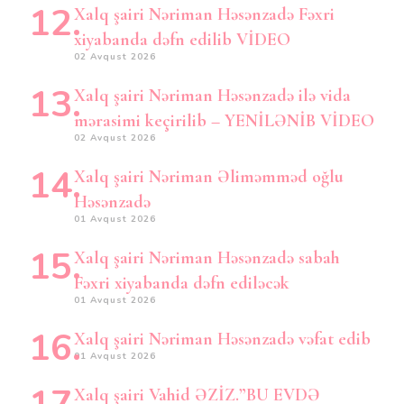
Xalq şairi Nəriman Həsənzadə Fəxri
xiyabanda dəfn edilib VİDEO
02 Avqust 2026
Xalq şairi Nəriman Həsənzadə ilə vida
mərasimi keçirilib – YENİLƏNİB VİDEO
02 Avqust 2026
Xalq şairi Nəriman Əliməmməd oğlu
Həsənzadə
01 Avqust 2026
Xalq şairi Nəriman Həsənzadə sabah
Fəxri xiyabanda dəfn ediləcək
01 Avqust 2026
Xalq şairi Nəriman Həsənzadə vəfat edib
01 Avqust 2026
Xalq şairi Vahid ƏZİZ.”BU EVDƏ