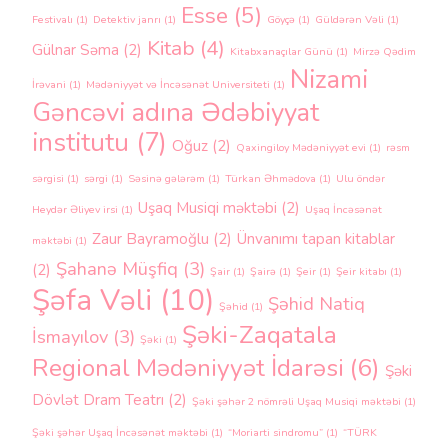
Esse
(5)
Festivalı
(1)
Detektiv janrı
(1)
Göyçə
(1)
Güldərən Vəli
(1)
Kitab
(4)
Gülnar Səma
(2)
Kitabxanaçılar Günü
(1)
Mirzə Qədim
Nizami
İrəvani
(1)
Mədəniyyət və İncəsənət Universiteti
(1)
Gəncəvi adına Ədəbiyyat
institutu
(7)
Oğuz
(2)
Qaxingiloy Mədəniyyət evi
(1)
rəsm
sərgisi
(1)
sərgi
(1)
Səsinə gələrəm
(1)
Türkan Əhmədova
(1)
Ulu öndər
Uşaq Musiqi məktəbi
(2)
Heydər Əliyev irsi
(1)
Uşaq İncəsənət
Zaur Bayramoğlu
(2)
Ünvanımı tapan kitablar
məktəbi
(1)
Şahanə Müşfiq
(3)
(2)
Şair
(1)
Şairə
(1)
Şeir
(1)
Şeir kitabı
(1)
Şəfa Vəli
(10)
Şəhid Natiq
Şəhid
(1)
Şəki-Zaqatala
İsmayılov
(3)
Şəki
(1)
Regional Mədəniyyət İdarəsi
(6)
Şəki
Dövlət Dram Teatrı
(2)
Şəki şəhər 2 nömrəli Uşaq Musiqi məktəbi
(1)
Şəki şəhər Uşaq İncəsənət məktəbi
(1)
“Moriarti sindromu”
(1)
“TÜRK