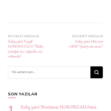
Post
ƏVVƏLKI MƏQALƏ
NÖVBƏTI MƏQALƏ
Xalq şairi Vaqif
Xalq şairi Hüseyn
Naviqasiya
SƏMƏDOĞLU.”İlahi,
ARİF.”Şairiyəm mən”
yatağın nə sağında, nə
solunda”
Bir
şey
axtarırsınız?
SON YAZILAR
Xalq şairi Nəriman HƏSƏNZADƏnin