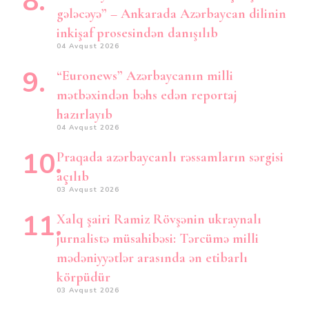
gələcəyə” – Ankarada Azərbaycan dilinin
inkişaf prosesindən danışılıb
04 Avqust 2026
“Euronews” Azərbaycanın milli
mətbəxindən bəhs edən reportaj
hazırlayıb
04 Avqust 2026
Praqada azərbaycanlı rəssamların sərgisi
açılıb
03 Avqust 2026
Xalq şairi Ramiz Rövşənin ukraynalı
jurnalistə müsahibəsi: Tərcümə milli
mədəniyyətlər arasında ən etibarlı
körpüdür
03 Avqust 2026