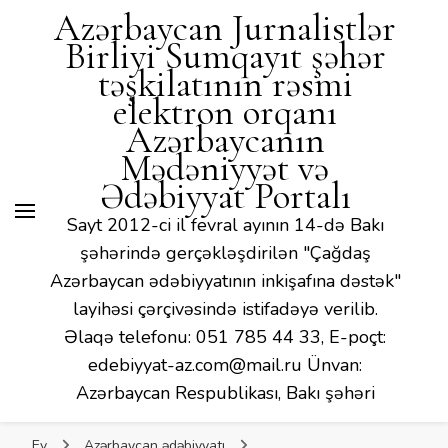
Mədəniyyət və Ədəbiyyat
Azərbaycan Jurnalistlər
Portalı
Birliyi Sumqayıt şəhər
təşkilatının rəsmi
elektron orqanı
Azərbaycanın
Mədəniyyət və
Ədəbiyyat Portalı
Sayt 2012-ci il fevral ayının 14-də Bakı
şəhərində gerçəkləşdirilən "Çağdaş
Azərbaycan ədəbiyyatının inkişafına dəstək"
layihəsi çərçivəsində istifadəyə verilib.
Əlaqə telefonu: 051 785 44 33, E-poçt:
edebiyyat-az.com@mail.ru Ünvan:
Azərbaycan Respublikası, Bakı şəhəri
Ev
Azərbaycan ədəbiyyatı