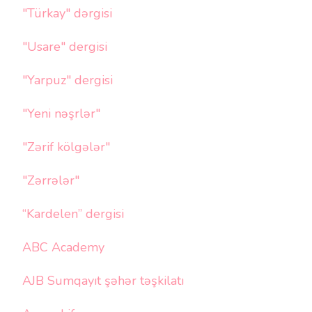
"Türkay" dərgisi
"Usare" dergisi
"Yarpuz" dergisi
"Yeni nəşrlər"
"Zərif kölgələr"
"Zərrələr"
“Kardelen” dergisi
ABC Academy
AJB Sumqayıt şəhər təşkilatı