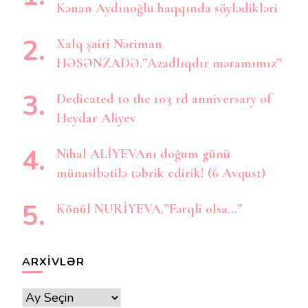
Kənan Aydınoğlu haqqında söylədikləri
Xalq şairi Nəriman
HƏSƏNZADƏ.”Azadlıqdır məramımız”
Dedicated to the 103 rd anniversary of
Heydar Aliyev
Nihal ALİYEVAnı doğum günü
münasibətilə təbrik edirik! (6 Avqust)
Könül NURİYEVA.”Fərqli olsa…”
ARXIVLƏR
Arxivlər