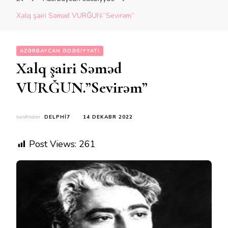
Xalq şairi Səməd VURĞUN.”Sevirəm”
AZƏRBAYCAN ƏDƏBIYYATI
Xalq şairi Səməd
VURĞUN.”Sevirəm”
tərəfindən
DELPHI7
14 DEKABR 2022
Post Views:
261