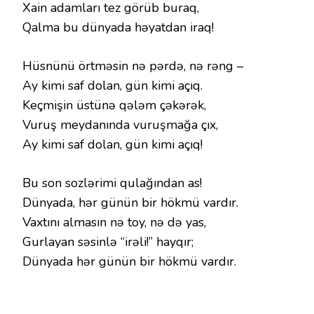
Xain adamları tez görüb buraq,
Qalma bu dünyada həyatdan iraq!
Hüsnünü örtməsin nə pərdə, nə rəng –
Ay kimi saf dolan, gün kimi açıq.
Keçmişin üstünə qələm çəkərək,
Vuruş meydanında vuruşmağa çıx,
Ay kimi saf dolan, gün kimi açıq!
Bu son sozlərimi qulağından as!
Dünyada, hər günün bir hökmü vardır.
Vaxtını almasın nə toy, nə də yas,
Gurlayan səsinlə “irəli!” hayqır;
Dünyada hər günün bir hökmü vardır.