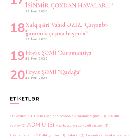
İSİNMİR ÇOXDAN HAVALAR…”
31 İyul 2026
Xalq şairi Vahid ƏZİZ.”Çərşənbə
günündə çeşmə başında”
31 İyul 2026
Həyat ŞƏMİ.”Xiromantiya”
31 İyul 2026
Həyat ŞƏMİ.”Qadağa”
31 İyul 2026
ETIKETLƏR
"Təkəlduz"
(1)
1 iyun uşaqların beynəlxalq müdafiəsi günü
(1)
200 illik
ADMİU
(3)
yubiley
(1)
Azərbaycanın görkəmli rəssamı
(1)
B.Vahabzadənin 100 illik yubileyi
(1)
Balakən
(1)
Beynəlxalq Tələbə Teatrları