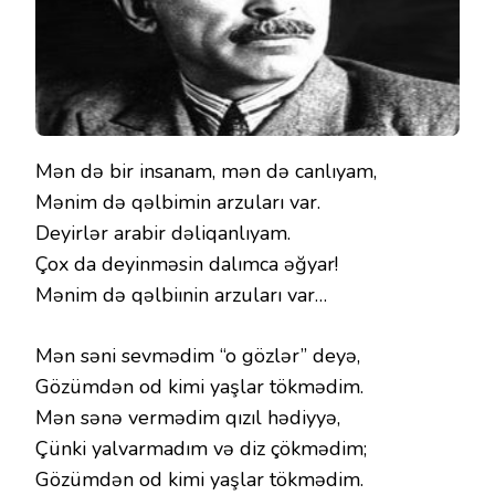
Mən də bir insanam, mən də canlıyam,
Mənim də qəlbimin arzuları var.
Deyirlər arabir dəliqanlıyam.
Çox da deyinməsin dalımca əğyar!
Mənim də qəlbiınin arzuları var…
Mən səni sevmədim “o gözlər” deyə,
Gözümdən od kimi yaşlar tökmədim.
Mən sənə vermədim qızıl hədiyyə,
Çünki yalvarmadım və diz çökmədim;
Gözümdən od kimi yaşlar tökmədim.