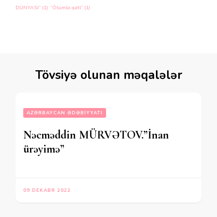
DÜNYASI”
(1)
“Ölümlə qətl”
(1)
Tövsiyə olunan məqalələr
AZƏRBAYCAN ƏDƏBIYYATI
Nəcməddin MÜRVƏTOV.”İnan
ürəyimə”
09 DEKABR 2022