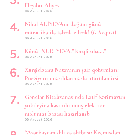
Heydar Aliyev
06 Avqust 2026
Nihal ALİYEVAnı doğum günü
münasibətilə təbrik edirik! (6 Avqust)
06 Avqust 2026
Könül NURİYEVA.”Fərqli olsa…”
06 Avqust 2026
Xurşidbanu Natəvanın şair qohumları:
Poeziyanın nəsildən-nəslə ötürülən irsi
05 Avqust 2026
Gənclər Kitabxanasında Lətif Kərimovun
yubileyinə həsr olunmuş elektron
məlumat bazası hazırlanıb
05 Avqust 2026
“Azərbaycan dili və əlifbası: Keçmişdən