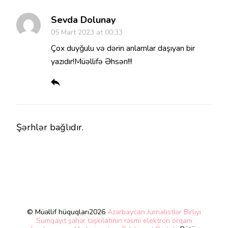
Sevda Dolunay
05 Mart 2023 at 00:33
Çox duyğulu və dərin anlamlar daşıyan bir
yazıdır!Müəllifə Əhsən!!!
Şərhlər bağlıdır.
© Müəllif hüquqları2026
Azərbaycan Jurnalistlər Birliyi
Sumqayıt şəhər təşkilatının rəsmi elektron orqanı