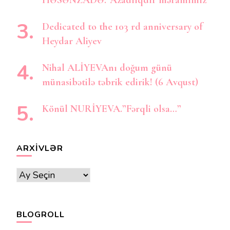
Dedicated to the 103 rd anniversary of
Heydar Aliyev
Nihal ALİYEVAnı doğum günü
münasibətilə təbrik edirik! (6 Avqust)
Könül NURİYEVA.”Fərqli olsa…”
ARXIVLƏR
Arxivlər
BLOGROLL