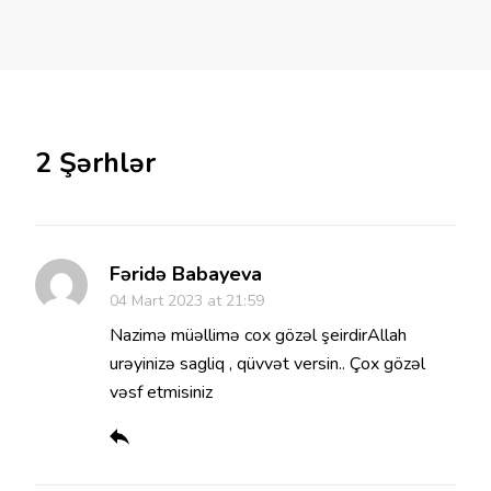
2 Şərhlər
Fəridə Babayeva
04 Mart 2023 at 21:59
Nazimə müəllimə cox gözəl şeirdirAllah
urəyinizə sagliq , qüvvət versin.. Çox gözəl
vəsf etmisiniz