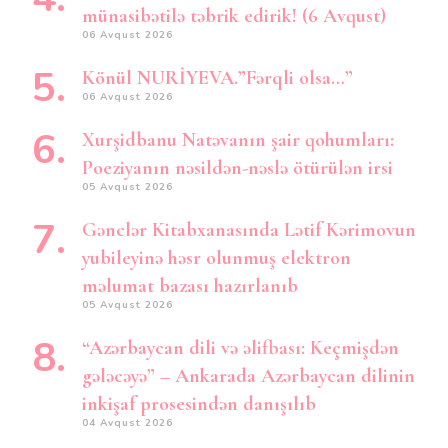
münasibətilə təbrik edirik! (6 Avqust)
06 Avqust 2026
Könül NURİYEVA.”Fərqli olsa…”
06 Avqust 2026
Xurşidbanu Natəvanın şair qohumları:
Poeziyanın nəsildən-nəslə ötürülən irsi
05 Avqust 2026
Gənclər Kitabxanasında Lətif Kərimovun
yubileyinə həsr olunmuş elektron
məlumat bazası hazırlanıb
05 Avqust 2026
“Azərbaycan dili və əlifbası: Keçmişdən
gələcəyə” – Ankarada Azərbaycan dilinin
inkişaf prosesindən danışılıb
04 Avqust 2026