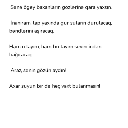
Sənə ögey baxanların gözlərinə qara yaxsın.
İnanıram, lap yaxında gur suların durulacaq,
bəndlərini aşıracaq.
Həm o tayım, həm bu tayım sevincindən
bağıracaq:
Araz, sənin gözün aydın!
Axar suyun bir də heç vaxt bulanmasın!