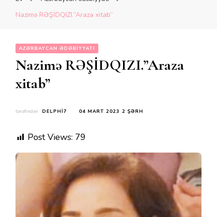
Nazimə RƏŞİDQIZI.”Araza xitab”
AZƏRBAYCAN ƏDƏBIYYATI
Nazimə RƏŞİDQIZI.”Araza
xitab”
NAZIMƏ
tərəfindən
DELPHI7
04 MART 2023
2 ŞƏRH
RƏŞİDQIZI.”ARAZA
XITAB”
Post Views:
79
ÜÇÜN