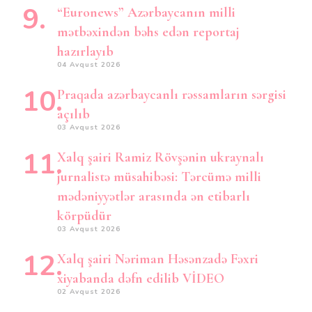
“Euronews” Azərbaycanın milli
mətbəxindən bəhs edən reportaj
hazırlayıb
04 Avqust 2026
Praqada azərbaycanlı rəssamların sərgisi
açılıb
03 Avqust 2026
Xalq şairi Ramiz Rövşənin ukraynalı
jurnalistə müsahibəsi: Tərcümə milli
mədəniyyətlər arasında ən etibarlı
körpüdür
03 Avqust 2026
Xalq şairi Nəriman Həsənzadə Fəxri
xiyabanda dəfn edilib VİDEO
02 Avqust 2026