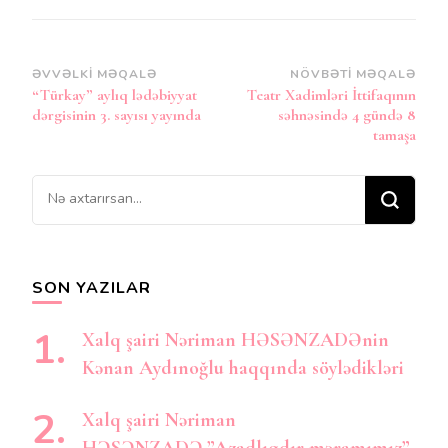
Post
ƏVVƏLKI MƏQALƏ
NÖVBƏTI MƏQALƏ
“Türkay” aylıq lədəbiyyat
Teatr Xadimləri İttifaqının
Naviqasiya
dərgisinin 3. sayısı yayında
səhnəsində 4 gündə 8
tamaşa
Bir
şey
axtarırsınız?
SON YAZILAR
Xalq şairi Nəriman HƏSƏNZADƏnin
Kənan Aydınoğlu haqqında söylədikləri
Xalq şairi Nəriman
HƏSƏNZADƏ.”Azadlıqdır məramımız”