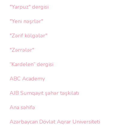
"Yarpuz" dergisi
"Yeni nəşrlər"
"Zərif kölgələr"
"Zərrələr"
“Kardelen” dergisi
ABC Academy
AJB Sumqayıt şəhər təşkilatı
Ana səhifə
Azərbaycan Dövlət Aqrar Universiteti