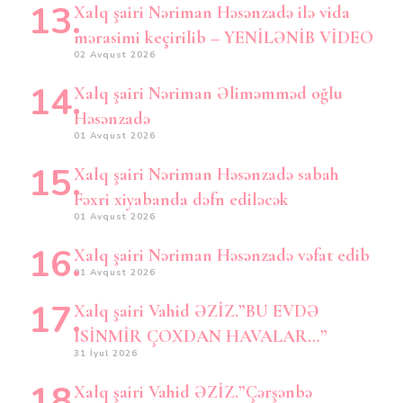
Xalq şairi Nəriman Həsənzadə ilə vida
mərasimi keçirilib – YENİLƏNİB VİDEO
02 Avqust 2026
Xalq şairi Nəriman Əliməmməd oğlu
Həsənzadə
01 Avqust 2026
Xalq şairi Nəriman Həsənzadə sabah
Fəxri xiyabanda dəfn ediləcək
01 Avqust 2026
Xalq şairi Nəriman Həsənzadə vəfat edib
01 Avqust 2026
Xalq şairi Vahid ƏZİZ.”BU EVDƏ
İSİNMİR ÇOXDAN HAVALAR…”
31 İyul 2026
Xalq şairi Vahid ƏZİZ.”Çərşənbə