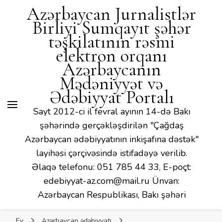
Mədəniyyət və Ədəbiyyat
Azərbaycan Jurnalistlər
Portalı
Birliyi Sumqayıt şəhər
təşkilatının rəsmi
elektron orqanı
Azərbaycanın
Mədəniyyət və
Ədəbiyyat Portalı
Sayt 2012-ci il fevral ayının 14-də Bakı
şəhərində gerçəkləşdirilən "Çağdaş
Azərbaycan ədəbiyyatının inkişafına dəstək"
layihəsi çərçivəsində istifadəyə verilib.
Əlaqə telefonu: 051 785 44 33, E-poçt:
edebiyyat-az.com@mail.ru Ünvan:
Azərbaycan Respublikası, Bakı şəhəri
Ev
Azərbaycan ədəbiyyatı