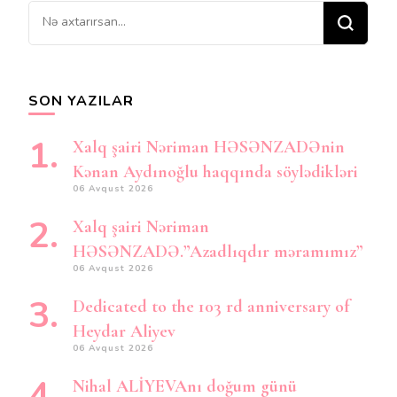
Bir
şey
axtarırsınız?
SON YAZILAR
Xalq şairi Nəriman HƏSƏNZADƏnin
Kənan Aydınoğlu haqqında söylədikləri
06 Avqust 2026
Xalq şairi Nəriman
HƏSƏNZADƏ.”Azadlıqdır məramımız”
06 Avqust 2026
Dedicated to the 103 rd anniversary of
Heydar Aliyev
06 Avqust 2026
Nihal ALİYEVAnı doğum günü