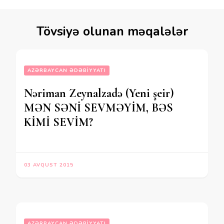
Tövsiyə olunan məqalələr
AZƏRBAYCAN ƏDƏBIYYATI
Nəriman Zeynalzadə (Yeni şeir)
MƏN SƏNİ SEVMƏYİM, BƏS
KİMİ SEVİM?
03 AVQUST 2015
AZƏRBAYCAN ƏDƏBIYYATI