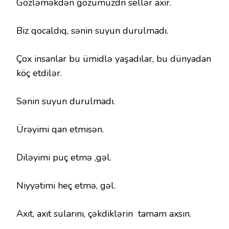
Gözləməkdən gözümüzdn sellər axır.
Biz qocaldıq, sənin suyun durulmadı.
Çox insanlar bu ümidlə yaşadılar, bu dünyadan
köç etdilər.
Sənin suyun durulmadı.
Ürəyimi qan etmisən.
Diləyimi puç etmə ,gəl.
Niyyətimi heç etmə, gəl.
Axıt, axıt sularını, çəkdiklərin tamam axsın.