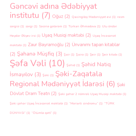
Gəncəvi adına Ədəbiyyat
institutu
(7)
Oğuz
(2)
Qaxingiloy Mədəniyyət evi
(1)
rəsm
sərgisi
(1)
sərgi
(1)
Səsinə gələrəm
(1)
Türkan Əhmədova
(1)
Ulu öndər
Uşaq Musiqi məktəbi
(2)
Heydər Əliyev irsi
(1)
Uşaq İncəsənət
Zaur Bayramoğlu
(2)
Ünvanımı tapan kitablar
məktəbi
(1)
Şahanə Müşfiq
(3)
(2)
Şair
(1)
Şairə
(1)
Şeir
(1)
Şeir kitabı
(1)
Şəfa Vəli
(10)
Şəhid Natiq
Şəhid
(1)
Şəki-Zaqatala
İsmayılov
(3)
Şəki
(1)
Regional Mədəniyyət İdarəsi
(6)
Şəki
Dövlət Dram Teatrı
(2)
Şəki şəhər 2 nömrəli Uşaq Musiqi məktəbi
(1)
Şəki şəhər Uşaq İncəsənət məktəbi
(1)
“Moriarti sindromu”
(1)
“TÜRK
DÜNYASI”
(1)
“Ölümlə qətl”
(1)