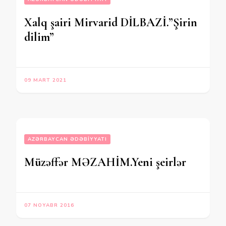
Xalq şairi Mirvarid DİLBAZİ.”Şirin
dilim”
09 MART 2021
AZƏRBAYCAN ƏDƏBIYYATI
Müzəffər MƏZAHİM.Yeni şeirlər
07 NOYABR 2016