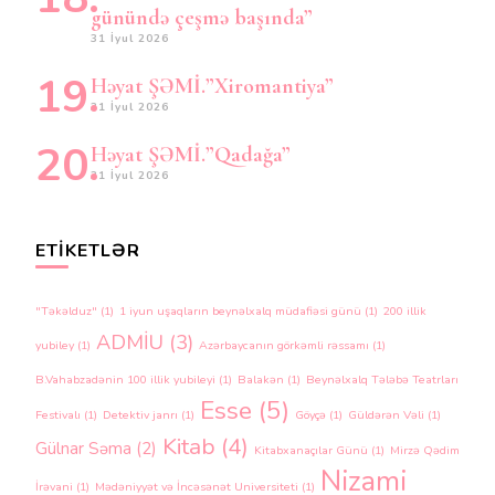
günündə çeşmə başında”
31 İyul 2026
Həyat ŞƏMİ.”Xiromantiya”
31 İyul 2026
Həyat ŞƏMİ.”Qadağa”
31 İyul 2026
ETIKETLƏR
"Təkəlduz"
(1)
1 iyun uşaqların beynəlxalq müdafiəsi günü
(1)
200 illik
ADMİU
(3)
yubiley
(1)
Azərbaycanın görkəmli rəssamı
(1)
B.Vahabzadənin 100 illik yubileyi
(1)
Balakən
(1)
Beynəlxalq Tələbə Teatrları
Esse
(5)
Festivalı
(1)
Detektiv janrı
(1)
Göyçə
(1)
Güldərən Vəli
(1)
Kitab
(4)
Gülnar Səma
(2)
Kitabxanaçılar Günü
(1)
Mirzə Qədim
Nizami
İrəvani
(1)
Mədəniyyət və İncəsənət Universiteti
(1)