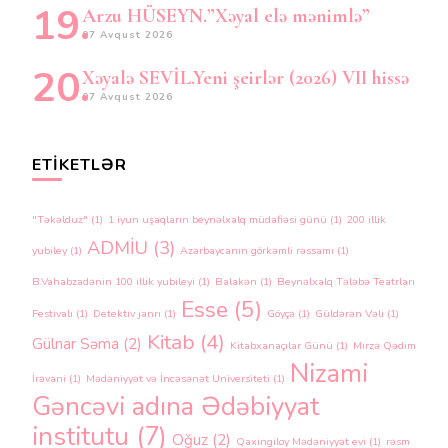
Arzu HÜSEYN.”Xəyal elə mənimlə”
07 Avqust 2026
Xəyalə SEVİL.Yeni şeirlər (2026) VII hissə
07 Avqust 2026
ETIKETLƏR
"Təkəlduz"
(1)
1 iyun uşaqların beynəlxalq müdafiəsi günü
(1)
200 illik
ADMİU
(3)
yubiley
(1)
Azərbaycanın görkəmli rəssamı
(1)
B.Vahabzadənin 100 illik yubileyi
(1)
Balakən
(1)
Beynəlxalq Tələbə Teatrları
Esse
(5)
Festivalı
(1)
Detektiv janrı
(1)
Göyçə
(1)
Güldərən Vəli
(1)
Kitab
(4)
Gülnar Səma
(2)
Kitabxanaçılar Günü
(1)
Mirzə Qədim
Nizami
İrəvani
(1)
Mədəniyyət və İncəsənət Universiteti
(1)
Gəncəvi adına Ədəbiyyat
institutu
(7)
Oğuz
(2)
Qaxingiloy Mədəniyyət evi
(1)
rəsm