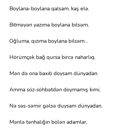
Boylana-boylana qalsam, kaş elə.
Bitməyən yazıma boylana bilsəm,
Oğluma, qızıma boylana bilsəm…
Hörümçək bağ qursa bircə naharlıq,
Mən də ona baxıb doysam dünyadan.
Amma söz-söhbətdən doymamış kimi,
Nə səs-səmir gəlsə duysam dünyadan.
Mənlə tənhalığın bölən adamlar,