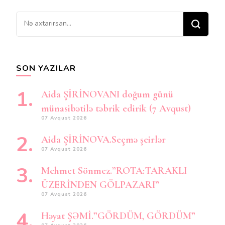
Bir
şey
axtarırsınız?
SON YAZILAR
Aida ŞİRİNOVANI doğum günü
münasibətilə təbrik edirik (7 Avqust)
07 Avqust 2026
Aida ŞİRİNOVA.Seçmə şeirlər
07 Avqust 2026
Mehmet Sönmez.”ROTA:TARAKLI
ÜZERİNDEN GÖLPAZARI”
07 Avqust 2026
Həyat ŞƏMİ.”GÖRDÜM, GÖRDÜM”