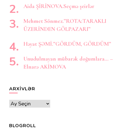
Aida ŞİRİNOVA.Seçmə şeirlər
Mehmet Sönmez.”ROTA:TARAKLI
ÜZERİNDEN GÖLPAZARI”
Həyat ŞƏMİ.”GÖRDÜM, GÖRDÜM”
Unudulmayan mübarək doğumlara… –
Elnarə AKİMOVA
ARXIVLƏR
Arxivlər
BLOGROLL