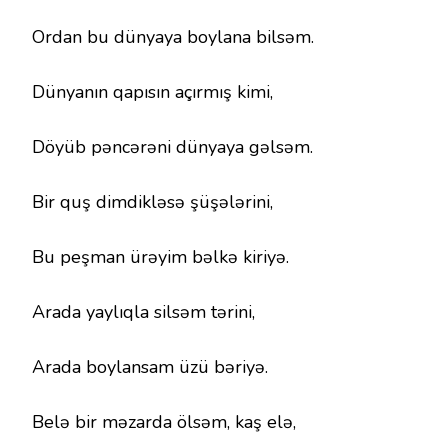
Ordan bu dünyaya boylana bilsəm.
Dünyanın qapısın açırmış kimi,
Döyüb pəncərəni dünyaya gəlsəm.
Bir quş dimdikləsə şüşələrini,
Bu peşman ürəyim bəlkə kiriyə.
Arada yaylıqla silsəm tərini,
Arada boylansam üzü bəriyə.
Belə bir məzarda ölsəm, kaş elə,