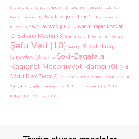
sərgisi
(1)
sərgi
(1)
Səsinə gələrəm
(1)
Türkan Əhmədova
(1)
Ulu öndər
Uşaq Musiqi məktəbi
(2)
Heydər Əliyev irsi
(1)
Uşaq İncəsənət
Zaur Bayramoğlu
(2)
Ünvanımı tapan kitablar
məktəbi
(1)
Şahanə Müşfiq
(3)
(2)
Şair
(1)
Şairə
(1)
Şeir
(1)
Şeir kitabı
(1)
Şəfa Vəli
(10)
Şəhid Natiq
Şəhid
(1)
Şəki-Zaqatala
İsmayılov
(3)
Şəki
(1)
Regional Mədəniyyət İdarəsi
(6)
Şəki
Dövlət Dram Teatrı
(2)
Şəki şəhər 2 nömrəli Uşaq Musiqi məktəbi
(1)
Şəki şəhər Uşaq İncəsənət məktəbi
(1)
“Moriarti sindromu”
(1)
“TÜRK
DÜNYASI”
(1)
“Ölümlə qətl”
(1)