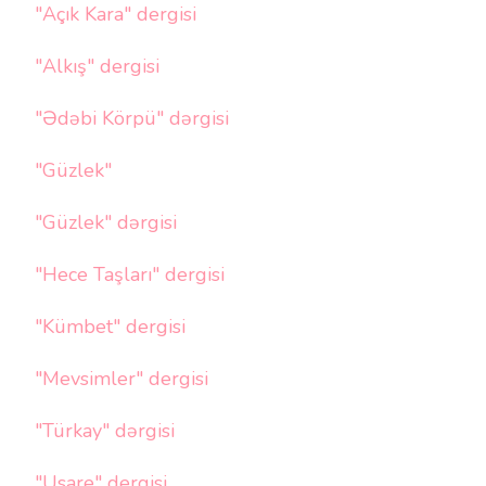
"Açık Kara" dergisi
"Alkış" dergisi
"Ədəbi Körpü" dərgisi
"Güzlek"
"Güzlek" dərgisi
"Hece Taşları" dergisi
"Kümbet" dergisi
"Mevsimler" dergisi
"Türkay" dərgisi
"Usare" dergisi