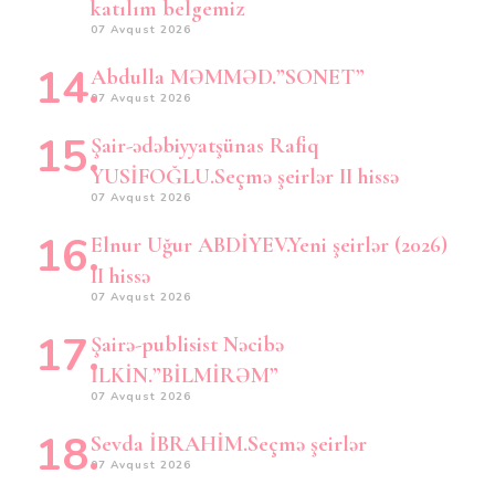
katılım belgemiz
07 Avqust 2026
Abdulla MƏMMƏD.”SONET”
07 Avqust 2026
Şair-ədəbiyyatşünas Rafiq
YUSİFOĞLU.Seçmə şeirlər II hissə
07 Avqust 2026
Elnur Uğur ABDİYEV.Yeni şeirlər (2026)
II hissə
07 Avqust 2026
Şairə-publisist Nəcibə
İLKİN.”BİLMİRƏM”
07 Avqust 2026
Sevda İBRAHİM.Seçmə şeirlər
07 Avqust 2026