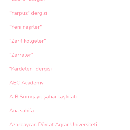
"Yarpuz" dergisi
"Yeni nəşrlər"
"Zərif kölgələr"
"Zərrələr"
“Kardelen” dergisi
ABC Academy
AJB Sumqayıt şəhər təşkilatı
Ana səhifə
Azərbaycan Dövlət Aqrar Universiteti