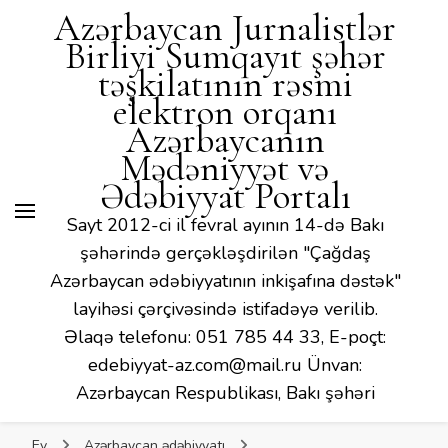
Mədəniyyət və Ədəbiyyat
Azərbaycan Jurnalistlər
Portalı
Birliyi Sumqayıt şəhər
təşkilatının rəsmi
elektron orqanı
Azərbaycanın
Mədəniyyət və
Ədəbiyyat Portalı
Sayt 2012-ci il fevral ayının 14-də Bakı
şəhərində gerçəkləşdirilən "Çağdaş
Azərbaycan ədəbiyyatının inkişafına dəstək"
layihəsi çərçivəsində istifadəyə verilib.
Əlaqə telefonu: 051 785 44 33, E-poçt:
edebiyyat-az.com@mail.ru Ünvan:
Azərbaycan Respublikası, Bakı şəhəri
Ev
Azərbaycan ədəbiyyatı