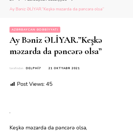
Ay Bəniz ƏLİYAR.”Keşkə məzarda da pəncərə olsa”
AZƏRBAYCAN ƏDƏBIYYATI
Ay Bəniz ƏLİYAR.”Keşkə
məzarda da pəncərə olsa”
tərəfindən
DELPHI7
21 OKTYABR 2021
Post Views:
45
.
Keşkə məzarda da pəncərə olsa,