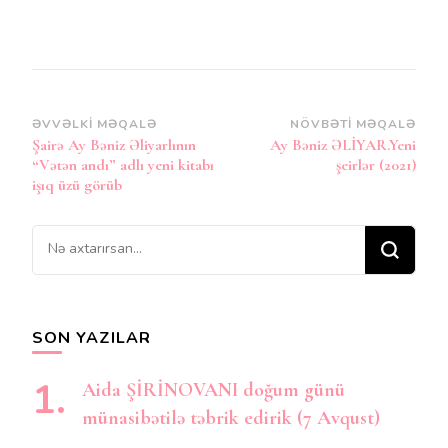
Post
ƏVVƏLKI MƏQALƏ
NÖVBƏTI MƏQALƏ
Şairə Ay Bəniz Əliyarlının
Ay Bəniz ƏLİYAR.Yeni
Naviqasiya
“Vətən andı” adlı yeni kitabı
şeirlər (2021)
işıq üzü görüb
Bir
şey
axtarırsınız?
SON YAZILAR
Aida ŞİRİNOVANI doğum günü
münasibətilə təbrik edirik (7 Avqust)