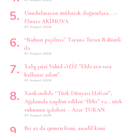
07 Avqust 2026
Unudulmayan mübarək doğumlara… –
Elnarə AKİMOVA
07 Avqust 2026
“Ruhun pıçıltısı” Təranə Turan Rəhimli
ilə
07 Avqust 2026
Xalq şairi Vahid ƏZİZ.”Eldə ara-sıra
hallanır adım”
07 Avqust 2026
Xankəndidə “Türk Dünyası Həftəsi”,
Ağdamda təqdim edilən “İblis” və… türk
ruhunun qələbəsi – Azər TURAN
07 Avqust 2026
Bir az da qumru kimi, anadil kimi