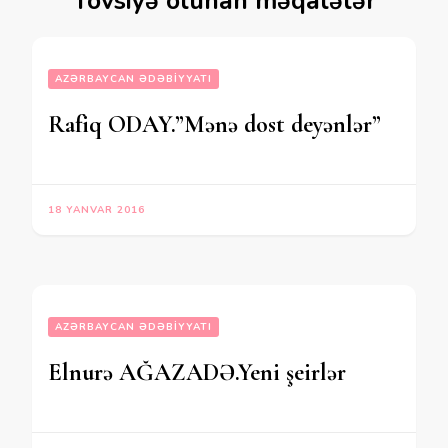
Tövsiyə olunan məqalələr
AZƏRBAYCAN ƏDƏBIYYATI
Rafiq ODAY.”Mənə dost deyənlər”
18 YANVAR 2016
AZƏRBAYCAN ƏDƏBIYYATI
Elnurə AĞAZADƏ.Yeni şeirlər