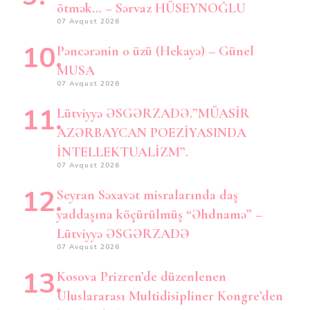
ötmək… – Sərvaz HÜSEYNOĞLU
07 Avqust 2026
Pəncərənin o üzü (Hekayə) – Günel
MUSA
07 Avqust 2026
Lütviyyə ƏSGƏRZADƏ.”MÜASİR
AZƏRBAYCAN POEZİYASINDA
İNTELLEKTUALİZM”.
07 Avqust 2026
Seyran Səxavət misralarında daş
yaddaşına köçürülmüş “Əhdnamə” –
Lütviyyə ƏSGƏRZADƏ
07 Avqust 2026
Kosova Prizren’de düzenlenen
Uluslararası Multidisipliner Kongre’den