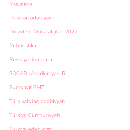
Müsahibə
Pakistan ədəbiyaytı
Prezident Mükafatçıları 2022
Publisistika
Ruskaya literatura
SOCAR «Azərikimya» İB
Sumqayıt RMTİ
Türk xalqları ədəbiyyatı
Türkiyə Cümhuriyyəti
Türkiyə ədəbiyyatı