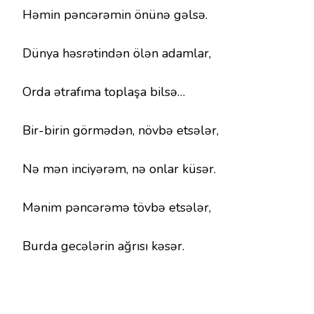
Həmin pəncərəmin önünə gəlsə.
Dünya həsrətindən ölən adamlar,
Orda ətrafıma toplaşa bilsə…
Bir-birin görmədən, növbə etsələr,
Nə mən inciyərəm, nə onlar küsər.
Mənim pəncərəmə tövbə etsələr,
Burda gecələrin ağrısı kəsər.