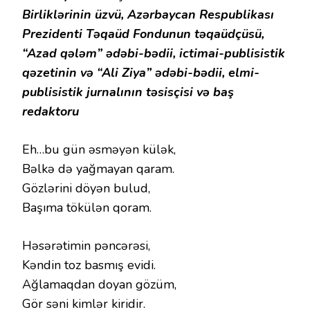
Birliklərinin üzvü, Azərbaycan Respublikası
Prezidenti Təqaüd Fondunun təqaüdçüsü,
“Azad qələm” ədəbi-bədii, ictimai-publisistik
qəzetinin və “Ali Ziya” ədəbi-bədii, elmi-
publisistik jurnalının təsisçisi və baş
redaktoru
Eh…bu gün əsməyən külək,
Bəlkə də yağmayan qaram.
Gözlərini döyən bulud,
Başıma tökülən qoram.
Həsərətimin pəncərəsi,
Kəndin toz basmış evidi.
Ağlamaqdan doyan gözüm,
Gör səni kimlər kiridir.