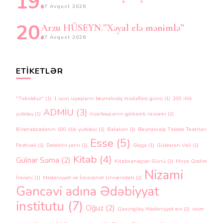
07 Avqust 2026
Arzu HÜSEYN.”Xəyal elə mənimlə”
07 Avqust 2026
ETIKETLƏR
"Təkəlduz"
(1)
1 iyun uşaqların beynəlxalq müdafiəsi günü
(1)
200 illik
ADMİU
(3)
yubiley
(1)
Azərbaycanın görkəmli rəssamı
(1)
B.Vahabzadənin 100 illik yubileyi
(1)
Balakən
(1)
Beynəlxalq Tələbə Teatrları
Esse
(5)
Festivalı
(1)
Detektiv janrı
(1)
Göyçə
(1)
Güldərən Vəli
(1)
Kitab
(4)
Gülnar Səma
(2)
Kitabxanaçılar Günü
(1)
Mirzə Qədim
Nizami
İrəvani
(1)
Mədəniyyət və İncəsənət Universiteti
(1)
Gəncəvi adına Ədəbiyyat
institutu
(7)
Oğuz
(2)
Qaxingiloy Mədəniyyət evi
(1)
rəsm