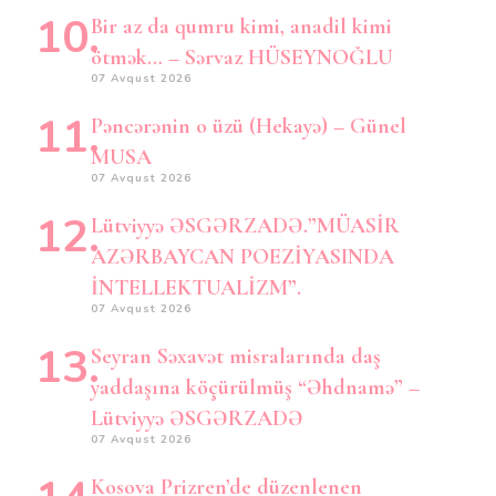
Bir az da qumru kimi, anadil kimi
ötmək… – Sərvaz HÜSEYNOĞLU
07 Avqust 2026
Pəncərənin o üzü (Hekayə) – Günel
MUSA
07 Avqust 2026
Lütviyyə ƏSGƏRZADƏ.”MÜASİR
AZƏRBAYCAN POEZİYASINDA
İNTELLEKTUALİZM”.
07 Avqust 2026
Seyran Səxavət misralarında daş
yaddaşına köçürülmüş “Əhdnamə” –
Lütviyyə ƏSGƏRZADƏ
07 Avqust 2026
Kosova Prizren’de düzenlenen