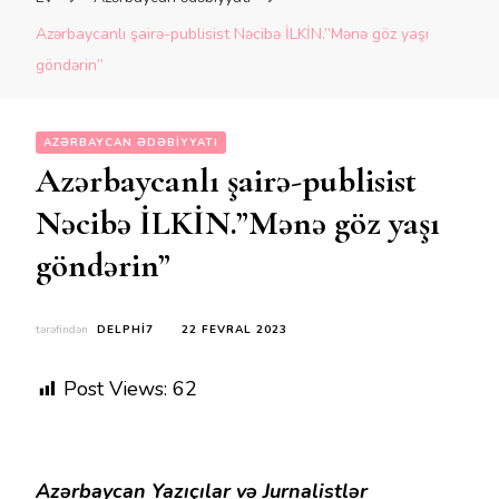
Azərbaycanlı şairə-publisist Nəcibə İLKİN.”Mənə göz yaşı
göndərin”
AZƏRBAYCAN ƏDƏBIYYATI
Azərbaycanlı şairə-publisist
Nəcibə İLKİN.”Mənə göz yaşı
göndərin”
tərəfindən
DELPHI7
22 FEVRAL 2023
Post Views:
62
Azərbaycan Yazıçılar və Jurnalistlər