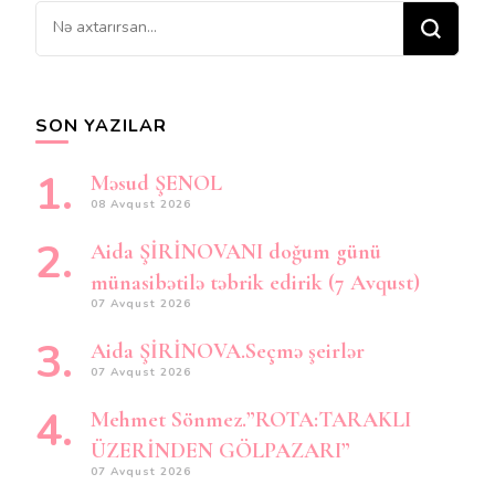
Bir
şey
axtarırsınız?
SON YAZILAR
Məsud ŞENOL
08 Avqust 2026
Aida ŞİRİNOVANI doğum günü
münasibətilə təbrik edirik (7 Avqust)
07 Avqust 2026
Aida ŞİRİNOVA.Seçmə şeirlər
07 Avqust 2026
Mehmet Sönmez.”ROTA:TARAKLI
ÜZERİNDEN GÖLPAZARI”
07 Avqust 2026