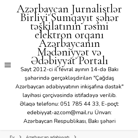
Mədəniyyət və Ədəbiyyat
Azərbaycan Jurnalistlər
Portalı
Birliyi Sumqayıt şəhər
təşkilatının rəsmi
elektron orqanı
Azərbaycanın
Mədəniyyət və
Ədəbiyyat Portalı
Sayt 2012-ci il fevral ayının 14-də Bakı
şəhərində gerçəkləşdirilən "Çağdaş
Azərbaycan ədəbiyyatının inkişafına dəstək"
layihəsi çərçivəsində istifadəyə verilib.
Əlaqə telefonu: 051 785 44 33, E-poçt:
edebiyyat-az.com@mail.ru Ünvan:
Azərbaycan Respublikası, Bakı şəhəri
Ev
Azərbaycan ədəbiyyatı