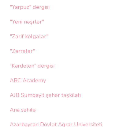
"Yarpuz" dergisi
"Yeni nəşrlər"
"Zərif kölgələr"
"Zərrələr"
“Kardelen” dergisi
ABC Academy
AJB Sumqayıt şəhər təşkilatı
Ana səhifə
Azərbaycan Dövlət Aqrar Universiteti