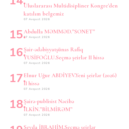
Uluslararası Multidisipliner Kongre’den
katılım belgemiz
07 Avqust 2026
Abdulla MƏMMƏD.”SONET”
07 Avqust 2026
Şair-ədəbiyyatşünas Rafiq
YUSİFOĞLU.Seçmə şeirlər II hissə
07 Avqust 2026
Elnur Uğur ABDİYEV.Yeni şeirlər (2026)
II hissə
07 Avqust 2026
Şairə-publisist Nəcibə
İLKİN.”BİLMİRƏM”
07 Avqust 2026
Sevda İBRAHİM.Seçmə şeirlər