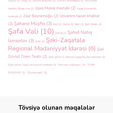
sərgisi
(1)
sərgi
(1)
Səsinə gələrəm
(1)
Türkan Əhmədova
(1)
Ulu öndər
Uşaq Musiqi məktəbi
(2)
Heydər Əliyev irsi
(1)
Uşaq İncəsənət
Zaur Bayramoğlu
(2)
Ünvanımı tapan kitablar
məktəbi
(1)
Şahanə Müşfiq
(3)
(2)
Şair
(1)
Şairə
(1)
Şeir
(1)
Şeir kitabı
(1)
Şəfa Vəli
(10)
Şəhid Natiq
Şəhid
(1)
Şəki-Zaqatala
İsmayılov
(3)
Şəki
(1)
Regional Mədəniyyət İdarəsi
(6)
Şəki
Dövlət Dram Teatrı
(2)
Şəki şəhər 2 nömrəli Uşaq Musiqi məktəbi
(1)
Şəki şəhər Uşaq İncəsənət məktəbi
(1)
“Moriarti sindromu”
(1)
“TÜRK
DÜNYASI”
(1)
“Ölümlə qətl”
(1)
Tövsiyə olunan məqalələr