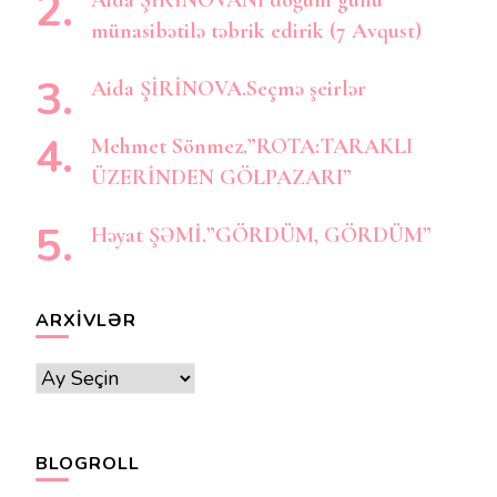
Aida ŞİRİNOVANI doğum günü
münasibətilə təbrik edirik (7 Avqust)
Aida ŞİRİNOVA.Seçmə şeirlər
Mehmet Sönmez.”ROTA:TARAKLI
ÜZERİNDEN GÖLPAZARI”
Həyat ŞƏMİ.”GÖRDÜM, GÖRDÜM”
ARXIVLƏR
Arxivlər
BLOGROLL