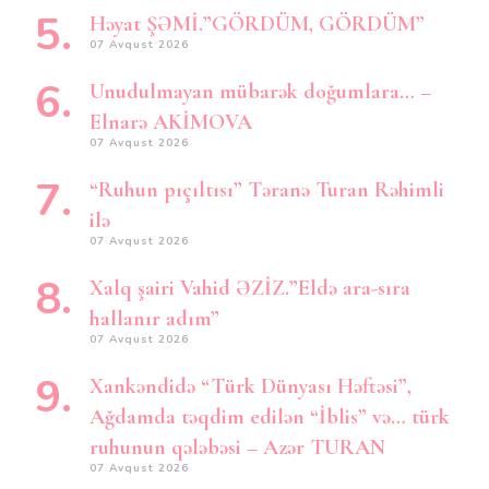
Həyat ŞƏMİ.”GÖRDÜM, GÖRDÜM”
07 Avqust 2026
Unudulmayan mübarək doğumlara… –
Elnarə AKİMOVA
07 Avqust 2026
“Ruhun pıçıltısı” Təranə Turan Rəhimli
ilə
07 Avqust 2026
Xalq şairi Vahid ƏZİZ.”Eldə ara-sıra
hallanır adım”
07 Avqust 2026
Xankəndidə “Türk Dünyası Həftəsi”,
Ağdamda təqdim edilən “İblis” və… türk
ruhunun qələbəsi – Azər TURAN
07 Avqust 2026