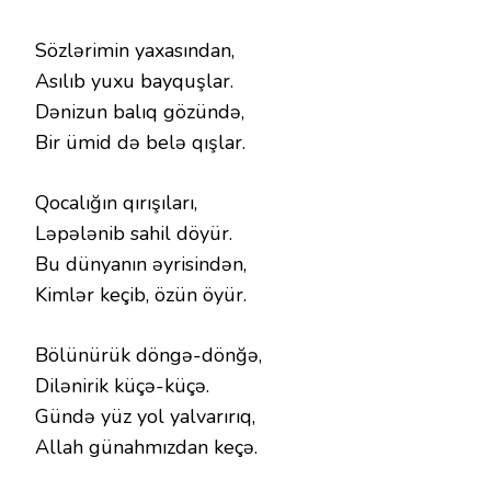
Sözlərimin yaxasından,
Asılıb yuxu bayquşlar.
Dənizun balıq gözündə,
Bir ümid də belə qışlar.
Qocalığın qırışıları,
Ləpələnib sahil döyür.
Bu dünyanın əyrisindən,
Kimlər keçib, özün öyür.
Bölünürük döngə-dönğə,
Dilənirik küçə-küçə.
Gündə yüz yol yalvarırıq,
Allah günahmızdan keçə.