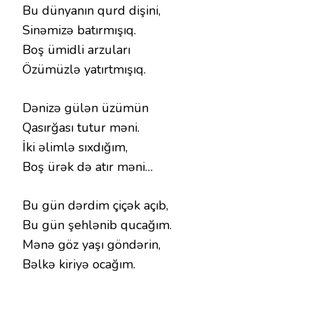
Bu dünyanın qurd dişini,
Sinəmizə batırmışıq.
Boş ümidli arzuları
Özümüzlə yatırtmışıq.
Dənizə gülən üzümün
Qasırğası tutur məni.
İki əlimlə sıxdığım,
Boş ürək də atır məni…
Bu gün dərdim çiçək açıb,
Bu gün şehlənib qucağım.
Mənə göz yaşı göndərin,
Bəlkə kiriyə ocağım.