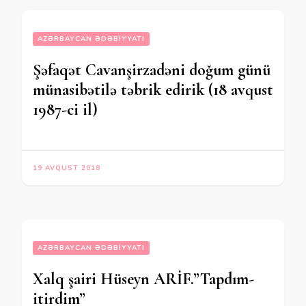
AZƏRBAYCAN ƏDƏBIYYATI
Şəfaqət Cavanşirzadəni doğum günü
münasibətilə təbrik edirik (18 avqust
1987-ci il)
19 AVQUST 2018
AZƏRBAYCAN ƏDƏBIYYATI
Xalq şairi Hüseyn ARİF.”Tapdım-
itirdim”