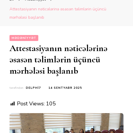
Attestasiyanın nəticələrinə əsasən təlimlərin üçüncü
mərhələsi başlanıb
MƏDƏNIYYƏT
Attestasiyanın nəticələrinə
əsasən təlimlərin üçüncü
mərhələsi başlanıb
tərəfindən
DELPHI7
14 SENTYABR 2025
Post Views:
105