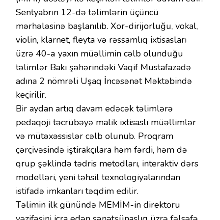
Sentyabrın 12-də təlimlərin üçüncü
mərhələsinə başlanılıb. Xor-dirijorluğu, vokal,
violin, klarnet, fleyta və rəssamlıq ixtisasları
üzrə 40-а yaxın müəllimin cəlb olunduğu
təlimlər Bakı şəhərindəki Vaqif Mustafazadə
adına 2 nömrəli Uşaq İncəsənət Məktəbində
keçirilir.
Bir aydan artıq davam edəcək təlimlərə
pedaqoji təcrübəyə malik ixtisaslı müəllimlər
və mütəxəssislər cəlb olunub. Proqram
çərçivəsində iştirakçılara həm fərdi, həm də
qrup şəklində tədris metodları, interaktiv dərs
modelləri, yeni təhsil texnologiyalarından
istifadə imkanları təqdim edilir.
Təlimin ilk günündə MEMİM-in direktoru
vəzifəsini icra edən sənətşünaslıq üzrə fəlsəfə