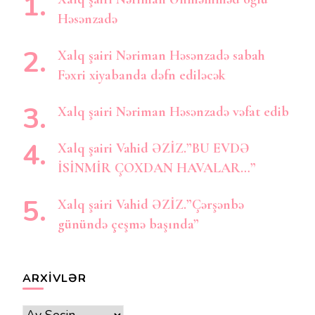
Həsənzadə
Xalq şairi Nəriman Həsənzadə sabah
Fəxri xiyabanda dəfn ediləcək
Xalq şairi Nəriman Həsənzadə vəfat edib
Xalq şairi Vahid ƏZİZ.”BU EVDƏ
İSİNMİR ÇOXDAN HAVALAR…”
Xalq şairi Vahid ƏZİZ.”Çərşənbə
günündə çeşmə başında”
ARXIVLƏR
Arxivlər