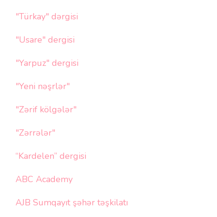
"Türkay" dərgisi
"Usare" dergisi
"Yarpuz" dergisi
"Yeni nəşrlər"
"Zərif kölgələr"
"Zərrələr"
“Kardelen” dergisi
ABC Academy
AJB Sumqayıt şəhər təşkilatı