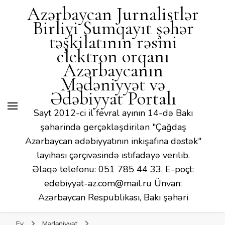
Mədəniyyət və Ədəbiyyat
Azərbaycan Jurnalistlər
Portalı
Birliyi Sumqayıt şəhər
təşkilatının rəsmi
elektron orqanı
Azərbaycanın
Mədəniyyət və
Ədəbiyyat Portalı
Sayt 2012-ci il fevral ayının 14-də Bakı
şəhərində gerçəkləşdirilən "Çağdaş
Azərbaycan ədəbiyyatının inkişafına dəstək"
layihəsi çərçivəsində istifadəyə verilib.
Əlaqə telefonu: 051 785 44 33, E-poçt:
edebiyyat-az.com@mail.ru Ünvan:
Azərbaycan Respublikası, Bakı şəhəri
Ev
Mədəniyyət