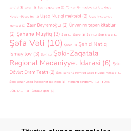
sərgisi
(1)
sərgi
(1)
Səsinə gələrəm
(1)
Türkan Əhmədova
(1)
Ulu öndər
Uşaq Musiqi məktəbi
(2)
Heydər Əliyev irsi
(1)
Uşaq İncəsənət
Zaur Bayramoğlu
(2)
Ünvanımı tapan kitablar
məktəbi
(1)
Şahanə Müşfiq
(3)
(2)
Şair
(1)
Şairə
(1)
Şeir
(1)
Şeir kitabı
(1)
Şəfa Vəli
(10)
Şəhid Natiq
Şəhid
(1)
Şəki-Zaqatala
İsmayılov
(3)
Şəki
(1)
Regional Mədəniyyət İdarəsi
(6)
Şəki
Dövlət Dram Teatrı
(2)
Şəki şəhər 2 nömrəli Uşaq Musiqi məktəbi
(1)
Şəki şəhər Uşaq İncəsənət məktəbi
(1)
“Moriarti sindromu”
(1)
“TÜRK
DÜNYASI”
(1)
“Ölümlə qətl”
(1)