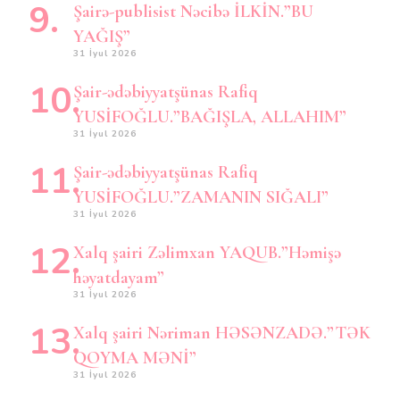
Şairə-publisist Nəcibə İLKİN.”BU
YAĞIŞ”
31 İyul 2026
Şair-ədəbiyyatşünas Rafiq
YUSİFOĞLU.”BAĞIŞLA, ALLAHIM”
31 İyul 2026
Şair-ədəbiyyatşünas Rafiq
YUSİFOĞLU.”ZAMANIN SIĞALI”
31 İyul 2026
Xalq şairi Zəlimxan YAQUB.”Həmişə
həyatdayam”
31 İyul 2026
Xalq şairi Nəriman HƏSƏNZADƏ.”TƏK
QOYMA MƏNİ”
31 İyul 2026