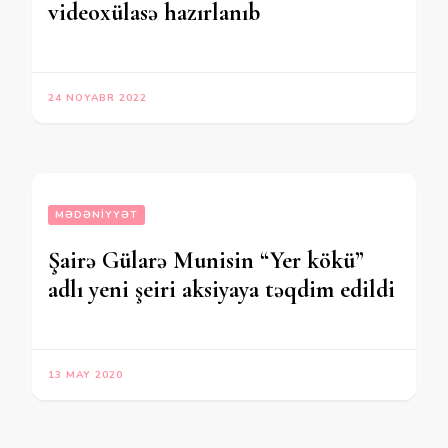
videoxülasə hazırlanıb
24 NOYABR 2022
MƏDƏNIYYƏT
Şairə Gülarə Munisin “Yer kökü”
adlı yeni şeiri aksiyaya təqdim edildi
13 MAY 2020