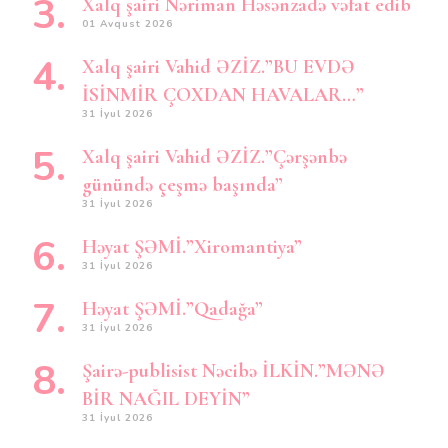
Xalq şairi Nəriman Həsənzadə vəfat edib
01 Avqust 2026
Xalq şairi Vahid ƏZİZ.”BU EVDƏ
İSİNMİR ÇOXDAN HAVALAR…”
31 İyul 2026
Xalq şairi Vahid ƏZİZ.”Çərşənbə
günündə çeşmə başında”
31 İyul 2026
Həyat ŞƏMİ.”Xiromantiya”
31 İyul 2026
Həyat ŞƏMİ.”Qadağa”
31 İyul 2026
Şairə-publisist Nəcibə İLKİN.”MƏNƏ
BİR NAĞIL DEYİN”
31 İyul 2026