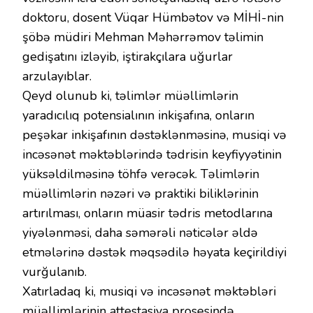
doktoru, dosent Vüqar Hümbətov və MİHİ-nin
şöbə müdiri Mehman Məhərrəmov təlimin
gedişatını izləyib, iştirakçılara uğurlar
arzulayıblar.
Qeyd olunub ki, təlimlər müəllimlərin
yaradıcılıq potensialının inkişafına, onların
peşəkar inkişafının dəstəklənməsinə, musiqi və
incəsənət məktəblərində tədrisin keyfiyyətinin
yüksəldilməsinə töhfə verəcək. Təlimlərin
müəllimlərin nəzəri və praktiki biliklərinin
artırılması, onların müasir tədris metodlarına
yiyələnməsi, daha səmərəli nəticələr əldə
etmələrinə dəstək məqsədilə həyata keçirildiyi
vurğulanıb.
Xatırladaq ki, musiqi və incəsənət məktəbləri
müəllimlərinin attestasiya prosesində