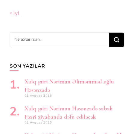
« İyl
Bir
şey
axtarırsınız?
SON YAZILAR
Xalq şairi Nəriman Əliməmməd oğlu
Həsənzadə
01 Avqust 2026
Xalq şairi Nəriman Həsənzadə sabah
Fəxri xiyabanda dəfn ediləcək
01 Avqust 2026