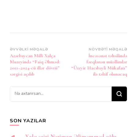
Post
ƏVVƏLKI MƏQALƏ
NÖVBƏTI MƏQALƏ
Azərbaycan Milli Xalça
İncəsənət təhsilində
Naviqasiya
Muzeyində “Faiq Əhməd:
fərqlənən müəllimlər
2011–2024-cü illər dövrü”
“Üzeyir Hacıbəyli Mükafatı”
sərgisi açılıb
ilə təltif olunacaq
Bir
şey
axtarırsınız?
SON YAZILAR
Xalq şairi Nəriman Əliməmməd oğlu