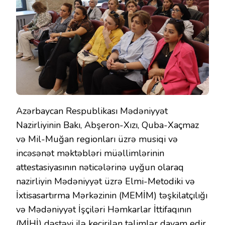
Azərbaycan Respublikası Mədəniyyət
Nazirliyinin Bakı, Abşeron-Xızı, Quba-Xaçmaz
və Mil-Muğan regionları üzrə musiqi və
incəsənət məktəbləri müəllimlərinin
attestasiyasının nəticələrinə uyğun olaraq
nazirliyin Mədəniyyət üzrə Elmi-Metodiki və
İxtisasartırma Mərkəzinin (MEMİM) təşkilatçılığı
və Mədəniyyət İşçiləri Həmkarlar İttifaqının
(MİHİ) dəstəyi ilə keçirilən təlimlər davam edir.