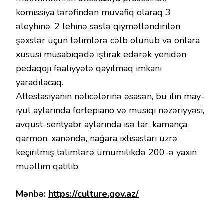
komissiya tərəfindən müvafiq olaraq 3
əleyhinə, 2 lehinə səslə qiymətləndirilən
şəxslər üçün təlimlərə cəlb olunub və onlara
xüsusi müsabiqədə iştirak edərək yenidən
pedaqoji fəaliyyətə qayıtmaq imkanı
yaradılacaq.
Attestasiyanın nəticələrinə əsasən, bu ilin may-
iyul aylarında fortepiano və musiqi nəzəriyyəsi,
avqust-sentyabr aylarında isə tar, kamança,
qarmon, xanəndə, nağara ixtisasları üzrə
keçirilmiş təlimlərə ümumilikdə 200-ə yaxın
müəllim qatılıb.
Mənbə:
https://culture.gov.az/