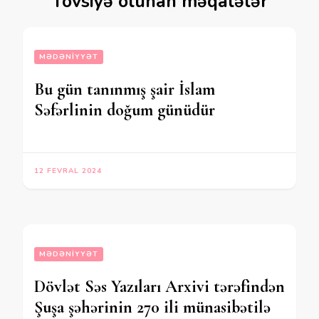
Tövsiyə olunan məqalələr
MƏDƏNIYYƏT
Bu gün tanınmış şair İslam
Səfərlinin doğum günüdür
12 FEVRAL 2024
MƏDƏNIYYƏT
Dövlət Səs Yazıları Arxivi tərəfindən
Şuşa şəhərinin 270 ili münasibətilə