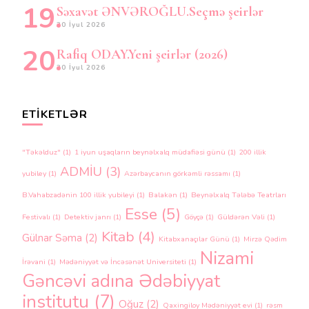
Səxavət ƏNVƏROĞLU.Seçmə şeirlər
30 İyul 2026
Rafiq ODAY.Yeni şeirlər (2026)
30 İyul 2026
ETIKETLƏR
"Təkəlduz"
(1)
1 iyun uşaqların beynəlxalq müdafiəsi günü
(1)
200 illik
ADMİU
(3)
yubiley
(1)
Azərbaycanın görkəmli rəssamı
(1)
B.Vahabzadənin 100 illik yubileyi
(1)
Balakən
(1)
Beynəlxalq Tələbə Teatrları
Esse
(5)
Festivalı
(1)
Detektiv janrı
(1)
Göyçə
(1)
Güldərən Vəli
(1)
Kitab
(4)
Gülnar Səma
(2)
Kitabxanaçılar Günü
(1)
Mirzə Qədim
Nizami
İrəvani
(1)
Mədəniyyət və İncəsənət Universiteti
(1)
Gəncəvi adına Ədəbiyyat
institutu
(7)
Oğuz
(2)
Qaxingiloy Mədəniyyət evi
(1)
rəsm