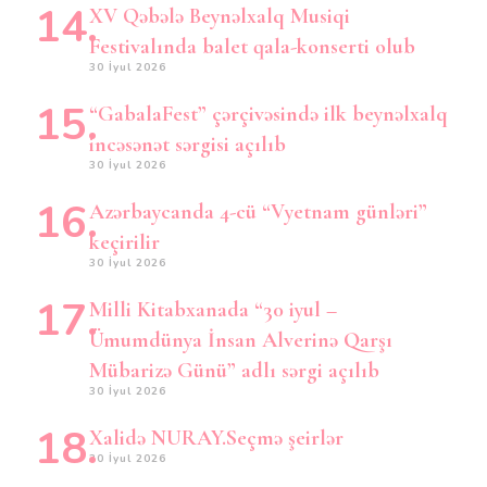
XV Qəbələ Beynəlxalq Musiqi
Festivalında balet qala-konserti olub
30 İyul 2026
“GabalaFest” çərçivəsində ilk beynəlxalq
incəsənət sərgisi açılıb
30 İyul 2026
Azərbaycanda 4-cü “Vyetnam günləri”
keçirilir
30 İyul 2026
Milli Kitabxanada “30 iyul –
Ümumdünya İnsan Alverinə Qarşı
Mübarizə Günü” adlı sərgi açılıb
30 İyul 2026
Xalidə NURAY.Seçmə şeirlər
30 İyul 2026