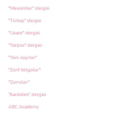
"Mevsimler" dergisi
"Türkay" dərgisi
"Usare" dergisi
"Yarpuz" dergisi
"Yeni nəşrlər"
"Zərif kölgələr"
"Zərrələr"
“Kardelen” dergisi
ABC Academy