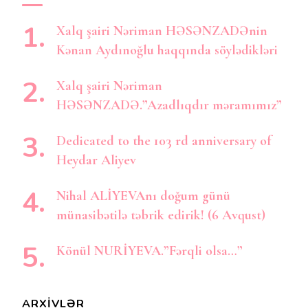
Xalq şairi Nəriman HƏSƏNZADƏnin
Kənan Aydınoğlu haqqında söylədikləri
Xalq şairi Nəriman
HƏSƏNZADƏ.”Azadlıqdır məramımız”
Dedicated to the 103 rd anniversary of
Heydar Aliyev
Nihal ALİYEVAnı doğum günü
münasibətilə təbrik edirik! (6 Avqust)
Könül NURİYEVA.”Fərqli olsa…”
ARXIVLƏR