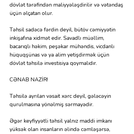
dövlət tərəfindən maliyyələşdirilir və vətəndaş
üçün əlçatan olur.
Təhsil sadəcə fərdin deyil, bütöv cəmiyyətin
inkişafına xidmət edir. Savadlı müəllim,
bacarıqlı həkim, peşəkar mühəndis, vicdanlı
hüquqşünas və ya alim yetişdirmək üçün
dövlət təhsilə investisiya qoymalıdır.
CƏNAB NAZİR!
Təhsilə ayrılan vəsait xərc deyil, gələcəyin
qurulmasına yönəlmiş sərmayədir.
Əgər keyfiyyətli təhsil yalnız maddi imkanı
yüksək olan insanların əlində cəmləşərsə,