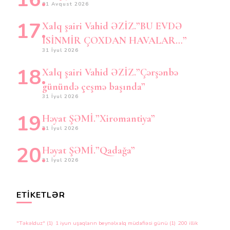
01 Avqust 2026
Xalq şairi Vahid ƏZİZ.”BU EVDƏ
İSİNMİR ÇOXDAN HAVALAR…”
31 İyul 2026
Xalq şairi Vahid ƏZİZ.”Çərşənbə
günündə çeşmə başında”
31 İyul 2026
Həyat ŞƏMİ.”Xiromantiya”
31 İyul 2026
Həyat ŞƏMİ.”Qadağa”
31 İyul 2026
ETIKETLƏR
"Təkəlduz"
(1)
1 iyun uşaqların beynəlxalq müdafiəsi günü
(1)
200 illik