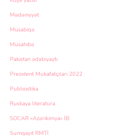
Köşə yazısı
Mədəniyyət
Müsabiqə
Müsahibə
Pakistan ədəbiyaytı
Prezident Mükafatçıları 2022
Publisistika
Ruskaya literatura
SOCAR «Azərikimya» İB
Sumqayıt RMTİ