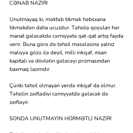
CƏNAB NAZİR!
Unutmayaq ki, məktəb tikmək həbsxana
tikməkdən daha ucuzdur. Təhsilə qoyulan hər
manat gələcəkdə cəmiyyətə qat-qat artıq fayda
verir. Buna görə də təhsil məsələsinə yalnız
maliyyə gözü ilə deyil, milli inkişaf, insan
kapitalı və dövlətin gələcəyi prizmasından
baxmaq lazımdır.
Çünki təhsil olmayan yerdə inkişaf da olmur.
Təhsilin zəiflədiyi cəmiyyətdə gələcək də
zəifləyir.
SONDA UNUTMAYIN HÖRMƏTLİ NAZİR!