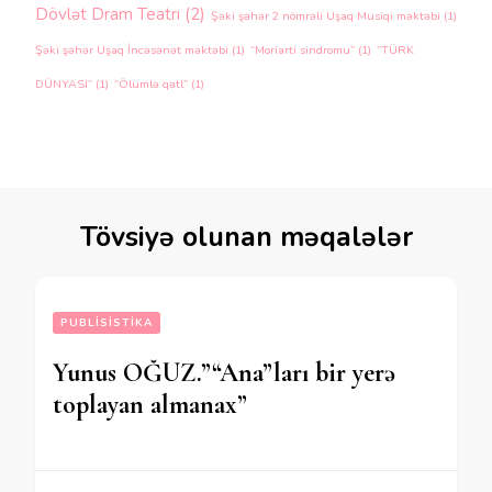
Dövlət Dram Teatrı
(2)
Şəki şəhər 2 nömrəli Uşaq Musiqi məktəbi
(1)
Şəki şəhər Uşaq İncəsənət məktəbi
(1)
“Moriarti sindromu”
(1)
“TÜRK
DÜNYASI”
(1)
“Ölümlə qətl”
(1)
Tövsiyə olunan məqalələr
PUBLISISTIKA
Yunus OĞUZ.”“Ana”ları bir yerə
toplayan almanax”