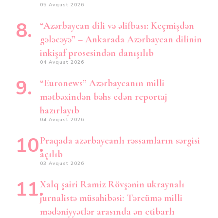
05 Avqust 2026
“Azərbaycan dili və əlifbası: Keçmişdən
gələcəyə” – Ankarada Azərbaycan dilinin
inkişaf prosesindən danışılıb
04 Avqust 2026
“Euronews” Azərbaycanın milli
mətbəxindən bəhs edən reportaj
hazırlayıb
04 Avqust 2026
Praqada azərbaycanlı rəssamların sərgisi
açılıb
03 Avqust 2026
Xalq şairi Ramiz Rövşənin ukraynalı
jurnalistə müsahibəsi: Tərcümə milli
mədəniyyətlər arasında ən etibarlı