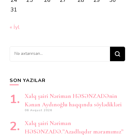
24
25
26
27
28
29
30
31
« İyl
Bir
şey
axtarırsınız?
SON YAZILAR
Xalq şairi Nəriman HƏSƏNZADƏnin
Kənan Aydınoğlu haqqında söylədikləri
06 Avqust 2026
Xalq şairi Nəriman
HƏSƏNZADƏ.”Azadlıqdır məramımız”