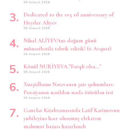
06 Avqust 2026
Dedicated to the 103 rd anniversary of
Heydar Aliyev
06 Avqust 2026
Nihal ALİYEVAnı doğum günü
münasibətilə təbrik edirik! (6 Avqust)
06 Avqust 2026
Könül NURİYEVA.”Fərqli olsa…”
06 Avqust 2026
Xurşidbanu Natəvanın şair qohumları:
Poeziyanın nəsildən-nəslə ötürülən irsi
05 Avqust 2026
Gənclər Kitabxanasında Lətif Kərimovun
yubileyinə həsr olunmuş elektron
məlumat bazası hazırlanıb