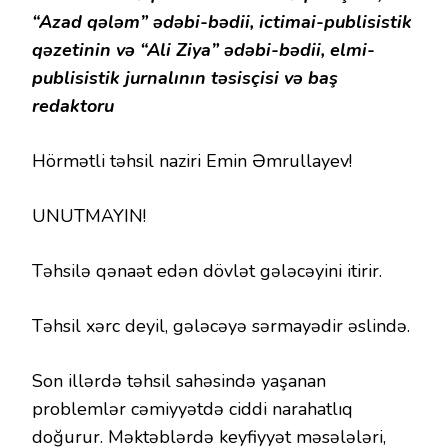
“Azad qələm” ədəbi-bədii, ictimai-publisistik
qəzetinin və “Ali Ziya” ədəbi-bədii, elmi-
publisistik jurnalının təsisçisi və baş
redaktoru
Hörmətli təhsil naziri Emin Əmrullayev!
UNUTMAYIN!
Təhsilə qənaət edən dövlət gələcəyini itirir.
Təhsil xərc deyil, gələcəyə sərmayədir əslində.
Son illərdə təhsil sahəsində yaşanan
problemlər cəmiyyətdə ciddi narahatlıq
doğurur. Məktəblərdə keyfiyyət məsələləri,