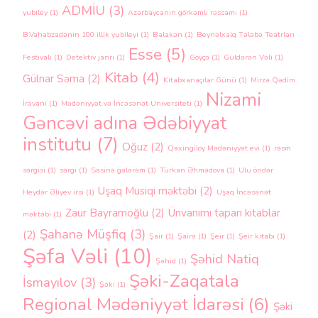
ADMİU
(3)
yubiley
(1)
Azərbaycanın görkəmli rəssamı
(1)
B.Vahabzadənin 100 illik yubileyi
(1)
Balakən
(1)
Beynəlxalq Tələbə Teatrları
Esse
(5)
Festivalı
(1)
Detektiv janrı
(1)
Göyçə
(1)
Güldərən Vəli
(1)
Kitab
(4)
Gülnar Səma
(2)
Kitabxanaçılar Günü
(1)
Mirzə Qədim
Nizami
İrəvani
(1)
Mədəniyyət və İncəsənət Universiteti
(1)
Gəncəvi adına Ədəbiyyat
institutu
(7)
Oğuz
(2)
Qaxingiloy Mədəniyyət evi
(1)
rəsm
sərgisi
(1)
sərgi
(1)
Səsinə gələrəm
(1)
Türkan Əhmədova
(1)
Ulu öndər
Uşaq Musiqi məktəbi
(2)
Heydər Əliyev irsi
(1)
Uşaq İncəsənət
Zaur Bayramoğlu
(2)
Ünvanımı tapan kitablar
məktəbi
(1)
Şahanə Müşfiq
(3)
(2)
Şair
(1)
Şairə
(1)
Şeir
(1)
Şeir kitabı
(1)
Şəfa Vəli
(10)
Şəhid Natiq
Şəhid
(1)
Şəki-Zaqatala
İsmayılov
(3)
Şəki
(1)
Regional Mədəniyyət İdarəsi
(6)
Şəki