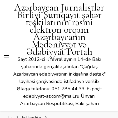
Mədəniyyət və Ədəbiyyat
Azərbaycan Jurnalistlər
Portalı
Birliyi Sumqayıt şəhər
təşkilatının rəsmi
elektron orqanı
Azərbaycanın
Mədəniyyət və
Ədəbiyyat Portalı
Sayt 2012-ci il fevral ayının 14-də Bakı
şəhərində gerçəkləşdirilən "Çağdaş
Azərbaycan ədəbiyyatının inkişafına dəstək"
layihəsi çərçivəsində istifadəyə verilib.
Əlaqə telefonu: 051 785 44 33, E-poçt:
edebiyyat-az.com@mail.ru Ünvan:
Azərbaycan Respublikası, Bakı şəhəri
Ev
Publisistika