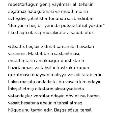
repetitorluğun geniş yayılması, ali təhsilin
əlçatmaz hala gəlməsi və müəllimlərin
üzləşdiyi çətinliklər fonunda səsləndirilən
“dünyanın heç bir yerində pulsuz təhsil yoxdur”
fikri haqlı olaraq müzakirələrə səbəb olur.
Əlbəttə, heç bir xidmət tamamilə havadan
yaranmır. Məktəblərin saxlanılması,
müəllimlərin əməkhaqqı, dərsliklərin
hazırlanması və təhsil infrastrukturunun
qurulması müəyyən maliyyə vəsaiti tələb edir.
Lakin məsələ ondadır ki, bu vəsaiti kim ödəyir.
İnkişaf etmiş ölkələrin əksəriyyətində
vətəndaşlar vergilər ödəyir, dövlət isə həmin
vəsait hesabına əhalinin təhsil almaq
hüququnu təmin edir. Başqa sözlə, təhsil