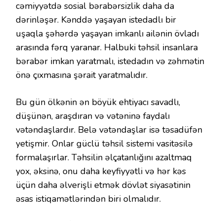
cəmiyyətdə sosial bərabərsizlik daha da
dərinləşər. Kənddə yaşayan istedadlı bir
uşaqla şəhərdə yaşayan imkanlı ailənin övladı
arasında fərq yaranar. Halbuki təhsil insanlara
bərabər imkan yaratmalı, istedadın və zəhmətin
önə çıxmasına şərait yaratmalıdır.
Bu gün ölkənin ən böyük ehtiyacı savadlı,
düşünən, araşdıran və vətəninə faydalı
vətəndaşlardır. Belə vətəndaşlar isə təsadüfən
yetişmir. Onlar güclü təhsil sistemi vasitəsilə
formalaşırlar. Təhsilin əlçatanlığını azaltmaq
yox, əksinə, onu daha keyfiyyətli və hər kəs
üçün daha əlverişli etmək dövlət siyasətinin
əsas istiqamətlərindən biri olmalıdır.