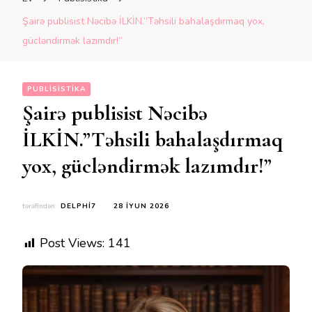
Şairə publisist Nəcibə İLKİN.”Təhsili bahalaşdırmaq yox,
gücləndirmək lazımdır!”
PUBLISISTIKA
Şairə publisist Nəcibə
İLKİN.”Təhsili bahalaşdırmaq
yox, gücləndirmək lazımdır!”
tərəfindən
DELPHI7
28 İYUN 2026
Post Views:
141