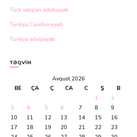
Türk xalqları ədəbiyyatı
Türkiyə Cümhuriyyəti
Türkiyə ədəbiyyatı
TƏQVIM
Avqust 2026
BE
ÇA
Ç
CA
C
Ş
B
1
2
3
4
5
6
7
8
9
10
11
12
13
14
15
16
17
18
19
20
21
22
23