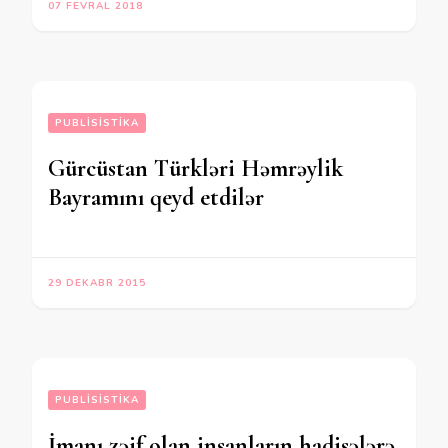
07 FEVRAL 2018
PUBLISISTIKA
Gürcüstan Türkləri Həmrəylik
Bayramını qeyd etdilər
29 DEKABR 2015
PUBLISISTIKA
İmanı zəif olan insanların hadisələrə