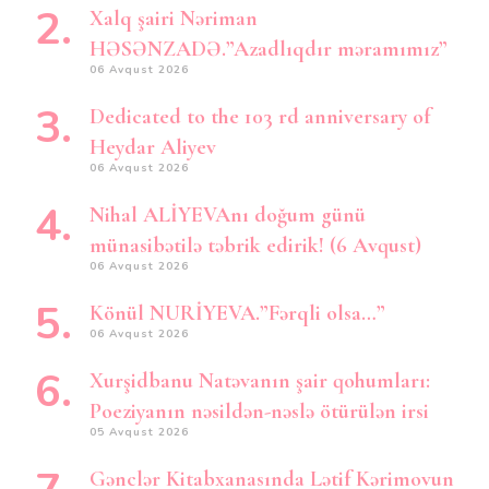
Xalq şairi Nəriman
HƏSƏNZADƏ.”Azadlıqdır məramımız”
06 Avqust 2026
Dedicated to the 103 rd anniversary of
Heydar Aliyev
06 Avqust 2026
Nihal ALİYEVAnı doğum günü
münasibətilə təbrik edirik! (6 Avqust)
06 Avqust 2026
Könül NURİYEVA.”Fərqli olsa…”
06 Avqust 2026
Xurşidbanu Natəvanın şair qohumları:
Poeziyanın nəsildən-nəslə ötürülən irsi
05 Avqust 2026
Gənclər Kitabxanasında Lətif Kərimovun