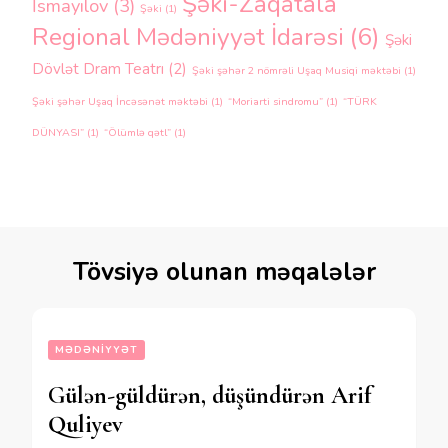
Şəki-Zaqatala
İsmayılov
(3)
Şəki
(1)
Regional Mədəniyyət İdarəsi
(6)
Şəki
Dövlət Dram Teatrı
(2)
Şəki şəhər 2 nömrəli Uşaq Musiqi məktəbi
(1)
Şəki şəhər Uşaq İncəsənət məktəbi
(1)
“Moriarti sindromu”
(1)
“TÜRK
DÜNYASI”
(1)
“Ölümlə qətl”
(1)
Tövsiyə olunan məqalələr
MƏDƏNIYYƏT
Gülən-güldürən, düşündürən Arif
Quliyev