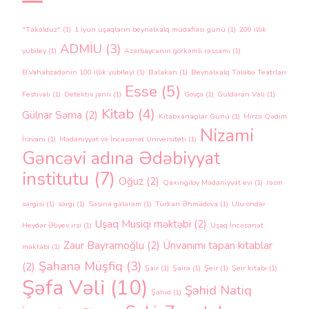
"Təkəlduz"
(1)
1 iyun uşaqların beynəlxalq müdafiəsi günü
(1)
200 illik
ADMİU
(3)
yubiley
(1)
Azərbaycanın görkəmli rəssamı
(1)
B.Vahabzadənin 100 illik yubileyi
(1)
Balakən
(1)
Beynəlxalq Tələbə Teatrları
Esse
(5)
Festivalı
(1)
Detektiv janrı
(1)
Göyçə
(1)
Güldərən Vəli
(1)
Kitab
(4)
Gülnar Səma
(2)
Kitabxanaçılar Günü
(1)
Mirzə Qədim
Nizami
İrəvani
(1)
Mədəniyyət və İncəsənət Universiteti
(1)
Gəncəvi adına Ədəbiyyat
institutu
(7)
Oğuz
(2)
Qaxingiloy Mədəniyyət evi
(1)
rəsm
sərgisi
(1)
sərgi
(1)
Səsinə gələrəm
(1)
Türkan Əhmədova
(1)
Ulu öndər
Uşaq Musiqi məktəbi
(2)
Heydər Əliyev irsi
(1)
Uşaq İncəsənət
Zaur Bayramoğlu
(2)
Ünvanımı tapan kitablar
məktəbi
(1)
Şahanə Müşfiq
(3)
(2)
Şair
(1)
Şairə
(1)
Şeir
(1)
Şeir kitabı
(1)
Şəfa Vəli
(10)
Şəhid Natiq
Şəhid
(1)