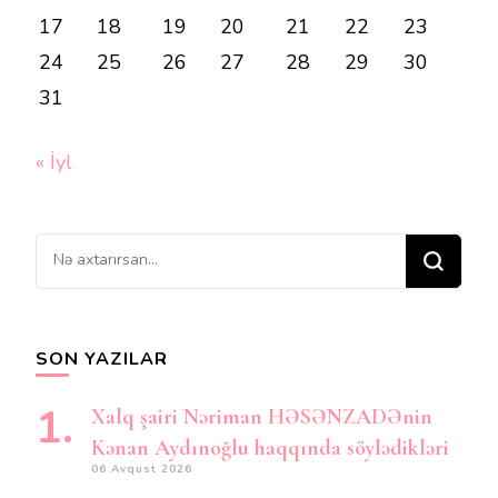
17
18
19
20
21
22
23
24
25
26
27
28
29
30
31
« İyl
Bir
şey
axtarırsınız?
SON YAZILAR
Xalq şairi Nəriman HƏSƏNZADƏnin
Kənan Aydınoğlu haqqında söylədikləri
06 Avqust 2026