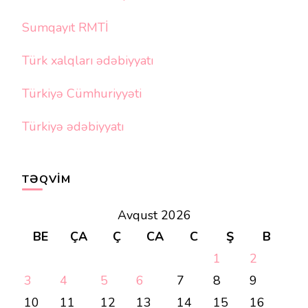
Sumqayıt RMTİ
Türk xalqları ədəbiyyatı
Türkiyə Cümhuriyyəti
Türkiyə ədəbiyyatı
TƏQVIM
Avqust 2026
BE
ÇA
Ç
CA
C
Ş
B
1
2
3
4
5
6
7
8
9
10
11
12
13
14
15
16