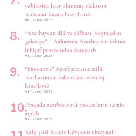
yubileyinə həsr olunmuş elektron
məlumat bazası hazırlanıb
05 Avqust 2026
“Azərbaycan dili və əlifbası: Keçmişdən
gələcəyə” – Ankarada Azərbaycan dilinin
inkişaf prosesindən danışılıb
04 Avqust 2026
“Euronews” Azərbaycanın milli
mətbəxindən bəhs edən reportaj
hazırlayıb
04 Avqust 2026
Praqada azərbaycanlı rəssamların sərgisi
açılıb
03 Avqust 2026
Xalq şairi Ramiz Rövşənin ukraynalı