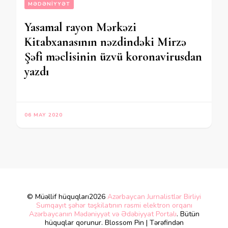
MƏDƏNIYYƏT
Yasamal rayon Mərkəzi
Kitabxanasının nəzdindəki Mirzə
Şəfi məclisinin üzvü koronavirusdan
yazdı
06 MAY 2020
© Müəllif hüquqları2026
Azərbaycan Jurnalistlər Birliyi
Sumqayıt şəhər təşkilatının rəsmi elektron orqanı
Azərbaycanın Mədəniyyət və Ədəbiyyat Portalı
. Bütün
hüquqlar qorunur.
Blossom Pin | Tərəfindən