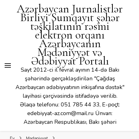
Mədəniyyət və Ədəbiyyat
Azərbaycan Jurnalistlər
Portalı
Birliyi Sumqayıt şəhər
təşkilatının rəsmi
elektron orqanı
Azərbaycanın
Mədəniyyət və
Ədəbiyyat Portalı
Sayt 2012-ci il fevral ayının 14-də Bakı
şəhərində gerçəkləşdirilən "Çağdaş
Azərbaycan ədəbiyyatının inkişafına dəstək"
layihəsi çərçivəsində istifadəyə verilib.
Əlaqə telefonu: 051 785 44 33, E-poçt:
edebiyyat-az.com@mail.ru Ünvan:
Azərbaycan Respublikası, Bakı şəhəri
Ev
Mədəniyyət