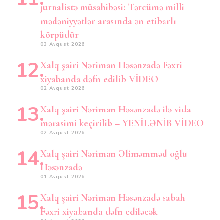
jurnalistə müsahibəsi: Tərcümə milli
mədəniyyətlər arasında ən etibarlı
körpüdür
03 Avqust 2026
Xalq şairi Nəriman Həsənzadə Fəxri
xiyabanda dəfn edilib VİDEO
02 Avqust 2026
Xalq şairi Nəriman Həsənzadə ilə vida
mərasimi keçirilib – YENİLƏNİB VİDEO
02 Avqust 2026
Xalq şairi Nəriman Əliməmməd oğlu
Həsənzadə
01 Avqust 2026
Xalq şairi Nəriman Həsənzadə sabah
Fəxri xiyabanda dəfn ediləcək