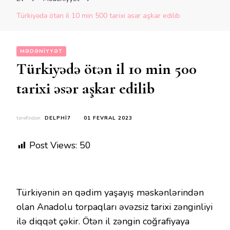
Türkiyədə ötən il 10 min 500 tarixi əsər aşkar edilib
MƏDƏNIYYƏT
Türkiyədə ötən il 10 min 500
tarixi əsər aşkar edilib
tərəfindən
DELPHI7
01 FEVRAL 2023
Post Views:
50
Türkiyənin ən qədim yaşayış məskənlərindən
olan Anadolu torpaqları əvəzsiz tarixi zənginliyi
ilə diqqət çəkir. Ötən il zəngin coğrafiyaya