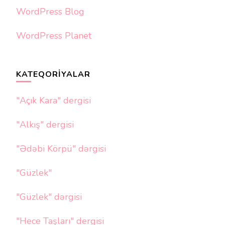
WordPress Blog
WordPress Planet
KATEQORIYALAR
"Açık Kara" dergisi
"Alkış" dergisi
"Ədəbi Körpü" dərgisi
"Güzlek"
"Güzlek" dərgisi
"Hece Taşları" dergisi