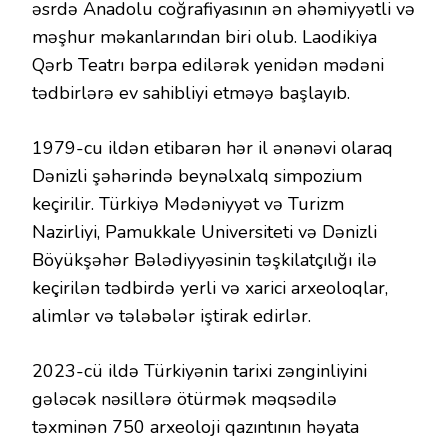
əsrdə Anadolu coğrafiyasının ən əhəmiyyətli və
məşhur məkanlarından biri olub. Laodikiya
Qərb Teatrı bərpa edilərək yenidən mədəni
tədbirlərə ev sahibliyi etməyə başlayıb.
1979-cu ildən etibarən hər il ənənəvi olaraq
Dənizli şəhərində beynəlxalq simpozium
keçirilir. Türkiyə Mədəniyyət və Turizm
Nazirliyi, Pamukkale Universiteti və Dənizli
Böyükşəhər Bələdiyyəsinin təşkilatçılığı ilə
keçirilən tədbirdə yerli və xarici arxeoloqlar,
alimlər və tələbələr iştirak edirlər.
2023-cü ildə Türkiyənin tarixi zənginliyini
gələcək nəsillərə ötürmək məqsədilə
təxminən 750 arxeoloji qazıntının həyata