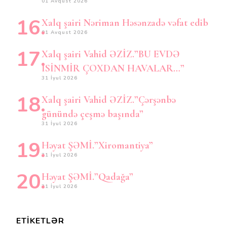
01 Avqust 2026
Xalq şairi Nəriman Həsənzadə vəfat edib
01 Avqust 2026
Xalq şairi Vahid ƏZİZ.”BU EVDƏ
İSİNMİR ÇOXDAN HAVALAR…”
31 İyul 2026
Xalq şairi Vahid ƏZİZ.”Çərşənbə
günündə çeşmə başında”
31 İyul 2026
Həyat ŞƏMİ.”Xiromantiya”
31 İyul 2026
Həyat ŞƏMİ.”Qadağa”
31 İyul 2026
ETIKETLƏR