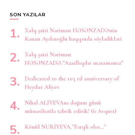
axtarırsınız?
SON YAZILAR
Xalq şairi Nəriman HƏSƏNZADƏnin
Kənan Aydınoğlu haqqında söylədikləri
Xalq şairi Nəriman
HƏSƏNZADƏ.”Azadlıqdır məramımız”
Dedicated to the 103 rd anniversary of
Heydar Aliyev
Nihal ALİYEVAnı doğum günü
münasibətilə təbrik edirik! (6 Avqust)
Könül NURİYEVA.”Fərqli olsa…”