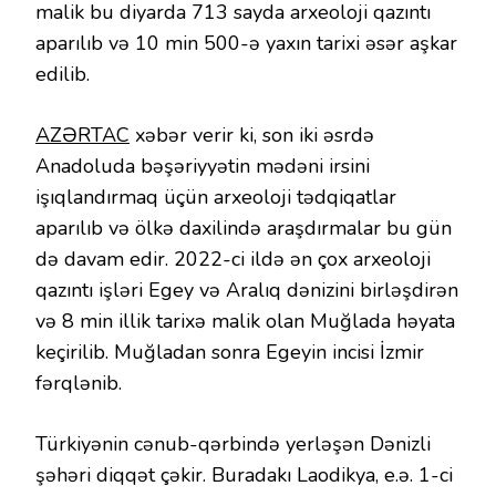
malik bu diyarda 713 sayda arxeoloji qazıntı
aparılıb və 10 min 500-ə yaxın tarixi əsər aşkar
edilib.
AZƏRTAC
xəbər verir ki, son iki əsrdə
Anadoluda bəşəriyyətin mədəni irsini
işıqlandırmaq üçün arxeoloji tədqiqatlar
aparılıb və ölkə daxilində araşdırmalar bu gün
də davam edir. 2022-ci ildə ən çox arxeoloji
qazıntı işləri Egey və Aralıq dənizini birləşdirən
və 8 min illik tarixə malik olan Muğlada həyata
keçirilib. Muğladan sonra Egeyin incisi İzmir
fərqlənib.
Türkiyənin cənub-qərbində yerləşən Dənizli
şəhəri diqqət çəkir. Buradakı Laodikya, e.ə. 1-ci