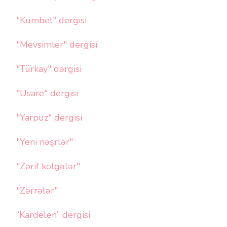
"Kümbet" dergisi
"Mevsimler" dergisi
"Türkay" dərgisi
"Usare" dergisi
"Yarpuz" dergisi
"Yeni nəşrlər"
"Zərif kölgələr"
"Zərrələr"
“Kardelen” dergisi