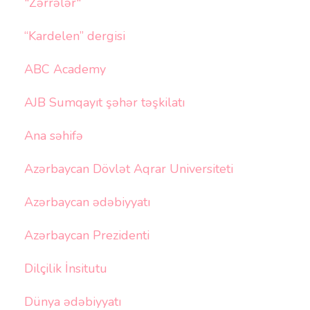
"Zərrələr"
“Kardelen” dergisi
ABC Academy
AJB Sumqayıt şəhər təşkilatı
Ana səhifə
Azərbaycan Dövlət Aqrar Universiteti
Azərbaycan ədəbiyyatı
Azərbaycan Prezidenti
Dilçilik İnsitutu
Dünya ədəbiyyatı