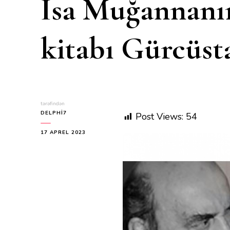
İsa Muğannanı
kitabı Gürcüst
tərəfindən
DELPHI7
Post Views:
54
17 APREL 2023