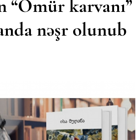
n “Ömür karvanı”
anda nəşr olunub