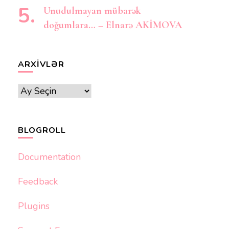
Unudulmayan mübarək
doğumlara… – Elnarə AKİMOVA
ARXIVLƏR
Arxivlər
BLOGROLL
Documentation
Feedback
Plugins