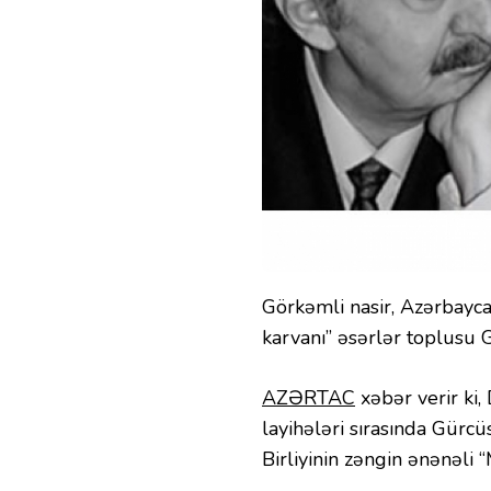
Görkəmli nasir, Azərbayca
karvanı” əsərlər toplusu 
AZƏRTAC
xəbər verir ki
layihələri sırasında Gürcü
Birliyinin zəngin ənənəli 