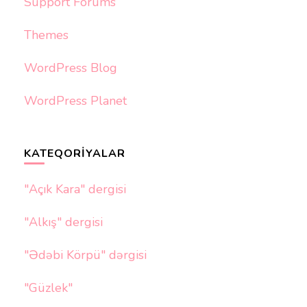
Support Forums
Themes
WordPress Blog
WordPress Planet
KATEQORIYALAR
"Açık Kara" dergisi
"Alkış" dergisi
"Ədəbi Körpü" dərgisi
"Güzlek"