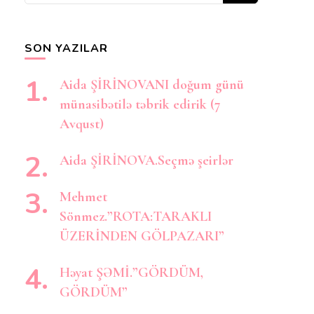
axtarırsınız?
SON YAZILAR
Aida ŞİRİNOVANI doğum günü
münasibətilə təbrik edirik (7
Avqust)
Aida ŞİRİNOVA.Seçmə şeirlər
Mehmet
Sönmez.”ROTA:TARAKLI
ÜZERİNDEN GÖLPAZARI”
Həyat ŞƏMİ.”GÖRDÜM,
GÖRDÜM”