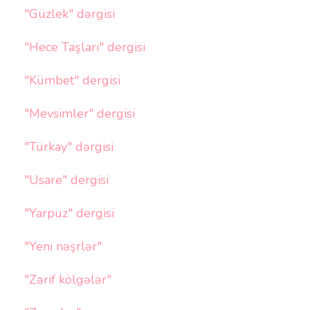
"Güzlek" dərgisi
"Hece Taşları" dergisi
"Kümbet" dergisi
"Mevsimler" dergisi
"Türkay" dərgisi
"Usare" dergisi
"Yarpuz" dergisi
"Yeni nəşrlər"
"Zərif kölgələr"