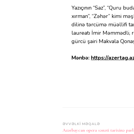
Yazıçının “Saz”, “Quru buda
xırman”, “Zəhər” kimi məş
dilinə tərcümə müəllifi t
laureatı İmir Məmmədli, re
gürcü şairi Makvala Qonaşv
Mənbə:
https://azertag.a
Post
ƏVVƏLKI MƏQALƏ
Azərbaycan opera sənəti tarixinə parl