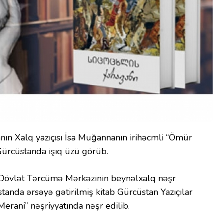
nın Xalq yazıçısı İsa Muğannanın irihəcmli “Ömür
Gürcüstanda işıq üzü görüb.
, Dövlət Tərcümə Mərkəzinin beynəlxalq nəşr
standa ərsəyə gətirilmiş kitab Gürcüstan Yazıçılar
“Merani” nəşriyyatında nəşr edilib.