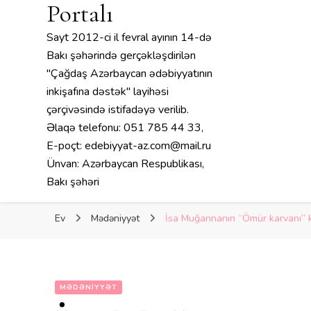
Portalı
Sayt 2012-ci il fevral ayının 14-də
Bakı şəhərində gerçəkləşdirilən
"Çağdaş Azərbaycan ədəbiyyatının
inkişafına dəstək" layihəsi
çərçivəsində istifadəyə verilib.
Əlaqə telefonu: 051 785 44 33,
E-poçt: edebiyyat-az.com@mail.ru
Ünvan: Azərbaycan Respublikası,
Bakı şəhəri
Ev
Mədəniyyət
İsa Muğannanın “Ömür karvanı” k
MƏDƏNIYYƏT