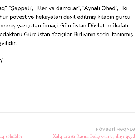
q”, “Şəppəli”, “İllər və damcılar”, “Aynalı Əhəd”, “İki
hur povest və hekayələri daxil edilmiş kitabın gürcü
anınmış yazıçı-tərcüməçi, Gürcüstan Dövlət mükafatı
daktoru Gürcüstan Yazıçılar Birliyinin sədri, tanınmış
ilidir.
z/
NÖVBƏTI MƏQALƏ
aq səhifələr
Xalq artisti Rasim Balayevin 75 illiyi qeyd