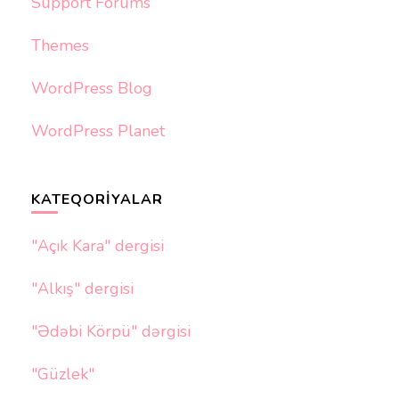
Support Forums
Themes
WordPress Blog
WordPress Planet
KATEQORIYALAR
"Açık Kara" dergisi
"Alkış" dergisi
"Ədəbi Körpü" dərgisi
"Güzlek"