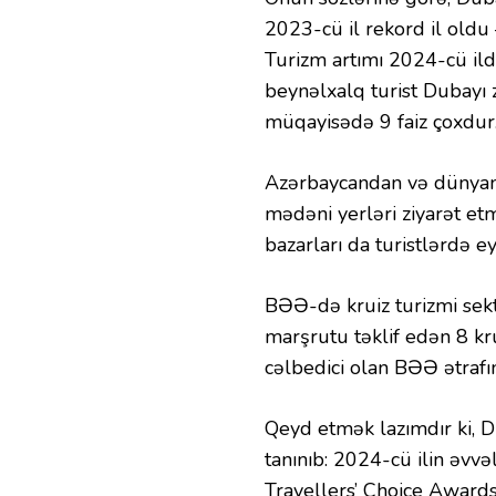
2023-cü il rekord il oldu 
Turizm artımı 2024-cü il
beynəlxalq turist Dubayı z
müqayisədə 9 faiz çoxdur
Azərbaycandan və dünyanın
mədəni yerləri ziyarət etm
bazarları da turistlərdə 
BƏƏ-də kruiz turizmi sekt
marşrutu təklif edən 8 kru
cəlbedici olan BƏƏ ətrafın
Qeyd etmək lazımdır ki, D
tanınıb: 2024-cü ilin əvvə
Travellers’ Choice Awards”