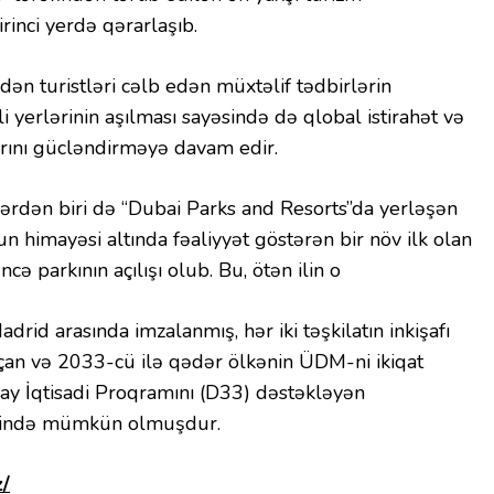
irinci yerdə qərarlaşıb.
ən turistləri cəlb edən müxtəlif tədbirlərin
i yerlərinin aşılması sayəsində də qlobal istirahət və
arını gücləndirməyə davam edir.
ərdən biri də “Dubai Parks and Resorts”da yerləşən
 himayəsi altında fəaliyyət göstərən bir növ ilk olan
ə parkının açılışı olub. Bu, ötən ilin o
rid arasında imzalanmış, hər iki təşkilatın inkişafı
çan və 2033-cü ilə qədər ölkənin ÜDM-ni ikiqat
ay İqtisadi Proqramını (D33) dəstəkləyən
əsində mümkün olmuşdur.
z/