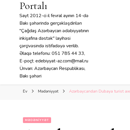
Portalı
Sayt 2012-ci il fevral ayının 14-də
Bakı şəhərində gerçəkləşdirilən
"Çağdaş Azərbaycan ədəbiyyatının
inkişafına dəstək" layihəsi
çərçivəsində istifadəyə verilib.
Əlaqə telefonu: 051 785 44 33,
E-poçt: edebiyyat-az.com@mail.ru
Ünvan: Azərbaycan Respublikası,
Bakı şəhəri
Ev
Mədəniyyət
Azərbaycandan Dubaya turist axını
MƏDƏNIYYƏT