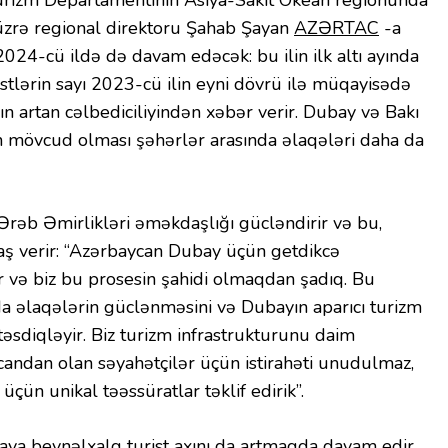
Turizm Departamentinin Asiya-Sakit Okean regionunda
üzrə regional direktoru Şahab Şayan
AZƏRTAC
-a
 2024-cü ildə də davam edəcək: bu ilin ilk altı ayında
tlərin sayı 2023-cü ilin eyni dövrü ilə müqayisədə
ın artan cəlbediciliyindən xəbər verir. Dubay və Bakı
n mövcud olması şəhərlər arasında əlaqələri daha da
rəb Əmirlikləri əməkdaşlığı gücləndirir və bu,
ş verir: “Azərbaycan Dubay üçün getdikcə
ir və biz bu prosesin şahidi olmaqdan şadıq. Bu
nda əlaqələrin güclənməsini və Dubayın aparıcı turizm
təsdiqləyir. Biz turizm infrastrukturunu daim
candan olan səyahətçilər üçün istirahəti unudulmaz,
üçün unikal təəssüratlar təklif edirik”.
ya beynəlxalq turist axını da artmaqda davam edir.