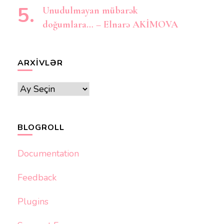
Unudulmayan mübarək
doğumlara… – Elnarə AKİMOVA
ARXIVLƏR
Arxivlər
BLOGROLL
Documentation
Feedback
Plugins