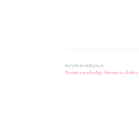
Post
ƏVVƏLKI MƏQALƏ
Nəsimi yaradıcılığı Almaniya ədəbiyy
Naviqasiya