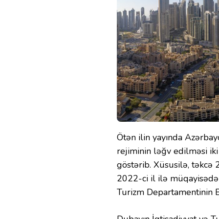
Ötən ilin yayında Azərbay
rejiminin ləğv edilməsi iki
göstərib. Xüsusilə, təkcə
2022-ci il ilə müqayisədə
Turizm Departamentinin Ba