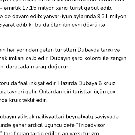
– əmirlik 17,15 milyon xarici turist qəbul edib.
də də davam edib: yanvar-iyun aylarında 9,31 milyon
iyarət edib ki, bu da ötən ilin eyni dövrü ilə
.
 hər yerindən gələn turistləri Dubayda tarixi və
ək imkanı cəlb edir. Dubayın şərq koloriti ilə zəngin
eyni dərəcədə maraq doğurur.
oru da fəal inkişaf edir. Hazırda Dubaya 8 kruiz
iz layneri gəlir. Onlardan biri turistlər üçün çox
da kruiz təklif edir.
ubayın yüksək nailiyyətləri beynəlxalq səviyyədə
lində şəhər ardıcıl üçüncü dəfə “Tripadvisor
 tərəfindən tərtib edilən ən yaxşı turizm