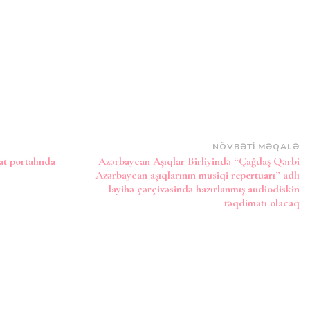
NÖVBƏTI MƏQALƏ
at portalında
Azərbaycan Aşıqlar Birliyində “Çağdaş Qərbi
Azərbaycan aşıqlarının musiqi repertuarı” adlı
layihə çərçivəsində hazırlanmış audiodiskin
təqdimatı olacaq