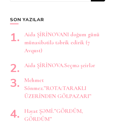
axtarırsınız?
SON YAZILAR
Aida ŞİRİNOVANI doğum günü
münasibətilə təbrik edirik (7
Avqust)
Aida ŞİRİNOVA.Seçmə şeirlər
Mehmet
Sönmez.”ROTA:TARAKLI
ÜZERİNDEN GÖLPAZARI”
Həyat ŞƏMİ.”GÖRDÜM,
GÖRDÜM”