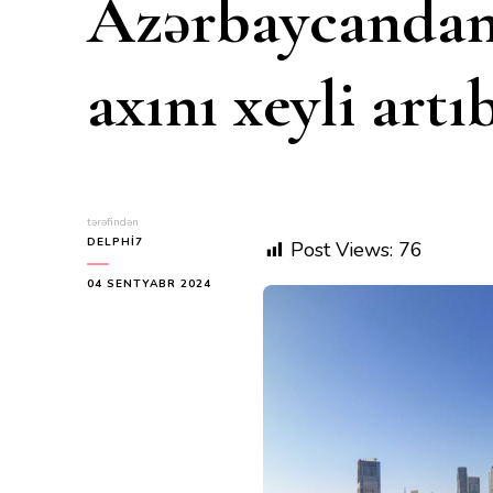
Azərbaycandan
axını xeyli artı
tərəfindən
DELPHI7
Post Views:
76
04 SENTYABR 2024