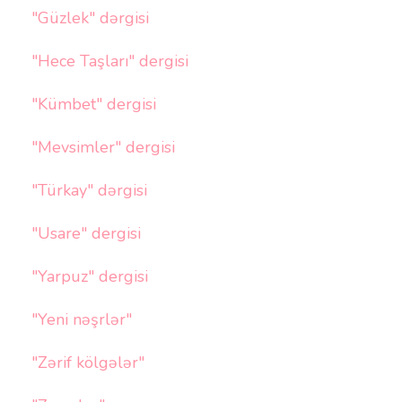
"Güzlek" dərgisi
"Hece Taşları" dergisi
"Kümbet" dergisi
"Mevsimler" dergisi
"Türkay" dərgisi
"Usare" dergisi
"Yarpuz" dergisi
"Yeni nəşrlər"
"Zərif kölgələr"