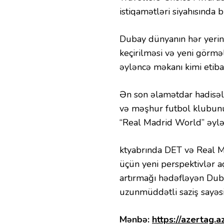
istiqamətləri siyahısında b
Dubay dünyanın hər yerind
keçirilməsi və yeni görməl
əyləncə məkanı kimi etib
Ən son əlamətdar hadisəl
və məşhur futbol klubunun
“Real Madrid World” əylənc
ktyabrında DET və Real Mad
üçün yeni perspektivlər a
artırmağı hədəfləyən Dub
uzunmüddətli saziş say
Mənbə:
https://azertag.a