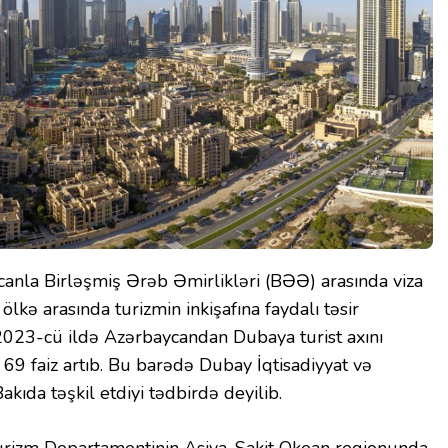
canla Birləşmiş Ərəb Əmirlikləri (BƏƏ) arasında viza
 ölkə arasında turizmin inkişafına faydalı təsir
 2023-cü ildə Azərbaycandan Dubaya turist axını
 69 faiz artıb. Bu barədə Dubay İqtisadiyyat və
kıda təşkil etdiyi tədbirdə deyilib.