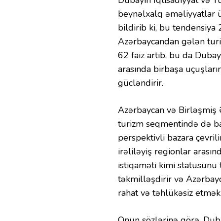
Dubayın İqtisadiyyat və 
beynəlxalq əməliyyatlar 
bildirib ki, bu tendensiya
Azərbaycandan gələn turis
62 faiz artıb, bu da Dubay
arasında birbaşa uçuşları
gücləndirir.
Azərbaycan və Birləşmiş Ə
turizm seqmentində də ba
perspektivli bazara çevril
irəliləyiş regionlar arası
istiqaməti kimi statusunu 
təkmilləşdirir və Azərbay
rahat və təhlükəsiz etmək 
Onun sözlərinə görə, Duba