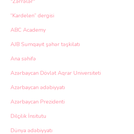
"Zərrələr"
“Kardelen” dergisi
ABC Academy
AJB Sumqayıt şəhər təşkilatı
Ana səhifə
Azərbaycan Dövlət Aqrar Universiteti
Azərbaycan ədəbiyyatı
Azərbaycan Prezidenti
Dilçilik İnsitutu
Dünya ədəbiyyatı