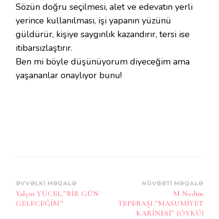
Sözün doğru seçilmesi, alet ve edevatın yerli
yerince kullanılması, işi yapanın yüzünü
güldürür, kişiye saygınlık kazandırır, tersi ise
itibarsızlaştırır.
Ben mi böyle düşünüyorum diyeceğim ama
yaşananlar onaylıyor bunu!
Post
ƏVVƏLKI MƏQALƏ
NÖVBƏTI MƏQALƏ
Yalçın YÜCEL.”BİR GÜN
M Nedim
Naviqasiya
GELECEĞİM”
TEPEBAŞI.”MASUMİYET
KARİNESİ” (ÖYKÜ)