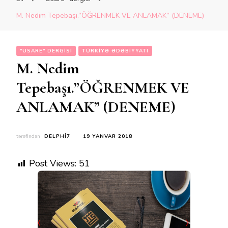
M. Nedim Tepebaşı.”ÖĞRENMEK VE ANLAMAK” (DENEME)
"USARE" DERGISI
TÜRKIYƏ ƏDƏBIYYATI
M. Nedim
Tepebaşı.”ÖĞRENMEK VE
ANLAMAK” (DENEME)
tərəfindən
DELPHI7
19 YANVAR 2018
Post Views:
51