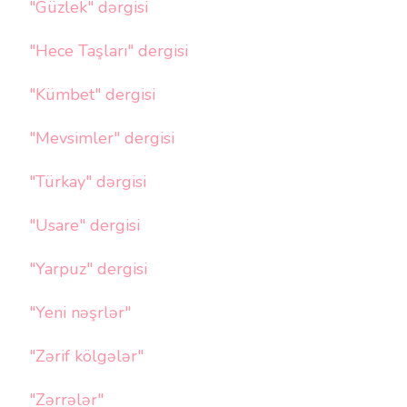
"Güzlek" dərgisi
"Hece Taşları" dergisi
"Kümbet" dergisi
"Mevsimler" dergisi
"Türkay" dərgisi
"Usare" dergisi
"Yarpuz" dergisi
"Yeni nəşrlər"
"Zərif kölgələr"
"Zərrələr"