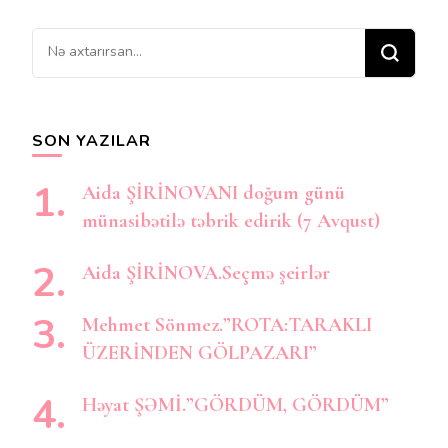
Bir
şey
axtarırsınız?
SON YAZILAR
Aida ŞİRİNOVANI doğum günü
münasibətilə təbrik edirik (7 Avqust)
Aida ŞİRİNOVA.Seçmə şeirlər
Mehmet Sönmez.”ROTA:TARAKLI
ÜZERİNDEN GÖLPAZARI”
Həyat ŞƏMİ.”GÖRDÜM, GÖRDÜM”