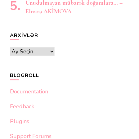
Unudulmayan mübarək doğumlara… –
Elnarə AKİMOVA
ARXIVLƏR
Arxivlər
BLOGROLL
Documentation
Feedback
Plugins
Support Forums