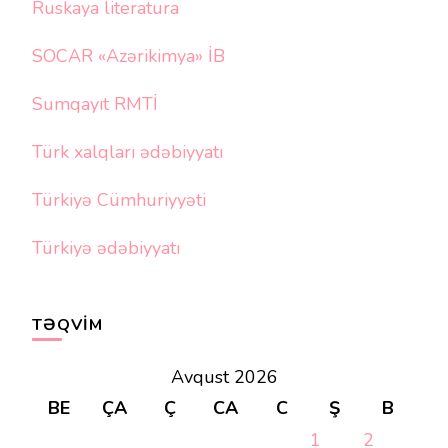
Ruskaya literatura
SOCAR «Azərikimya» İB
Sumqayıt RMTİ
Türk xalqları ədəbiyyatı
Türkiyə Cümhuriyyəti
Türkiyə ədəbiyyatı
TƏQVIM
Avqust 2026
BE
ÇA
Ç
CA
C
Ş
B
1
2