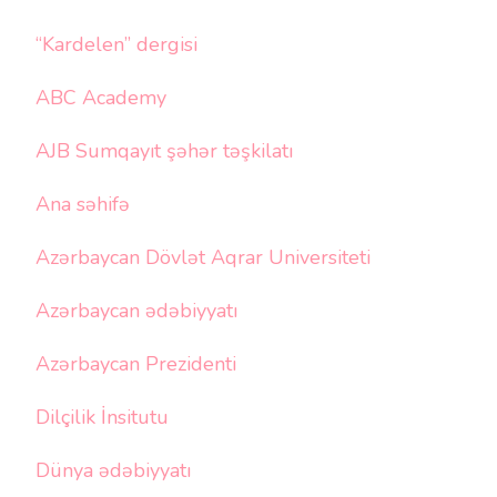
“Kardelen” dergisi
ABC Academy
AJB Sumqayıt şəhər təşkilatı
Ana səhifə
Azərbaycan Dövlət Aqrar Universiteti
Azərbaycan ədəbiyyatı
Azərbaycan Prezidenti
Dilçilik İnsitutu
Dünya ədəbiyyatı