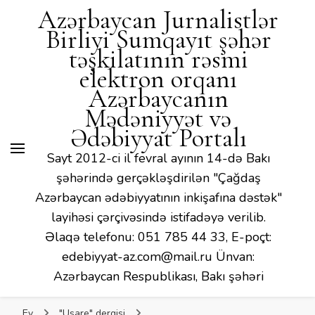
Mədəniyyət və Ədəbiyyat
Azərbaycan Jurnalistlər
Portalı
Birliyi Sumqayıt şəhər
təşkilatının rəsmi
elektron orqanı
Azərbaycanın
Mədəniyyət və
Ədəbiyyat Portalı
Sayt 2012-ci il fevral ayının 14-də Bakı
şəhərində gerçəkləşdirilən "Çağdaş
Azərbaycan ədəbiyyatının inkişafına dəstək"
layihəsi çərçivəsində istifadəyə verilib.
Əlaqə telefonu: 051 785 44 33, E-poçt:
edebiyyat-az.com@mail.ru Ünvan:
Azərbaycan Respublikası, Bakı şəhəri
Ev
"Usare" dergisi