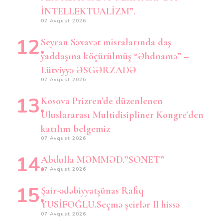
İNTELLEKTUALİZM”.
07 Avqust 2026
Seyran Səxavət misralarında daş
yaddaşına köçürülmüş “Əhdnamə” –
Lütviyyə ƏSGƏRZADƏ
07 Avqust 2026
Kosova Prizren’de düzenlenen
Uluslararası Multidisipliner Kongre’den
katılım belgemiz
07 Avqust 2026
Abdulla MƏMMƏD.”SONET”
07 Avqust 2026
Şair-ədəbiyyatşünas Rafiq
YUSİFOĞLU.Seçmə şeirlər II hissə
07 Avqust 2026