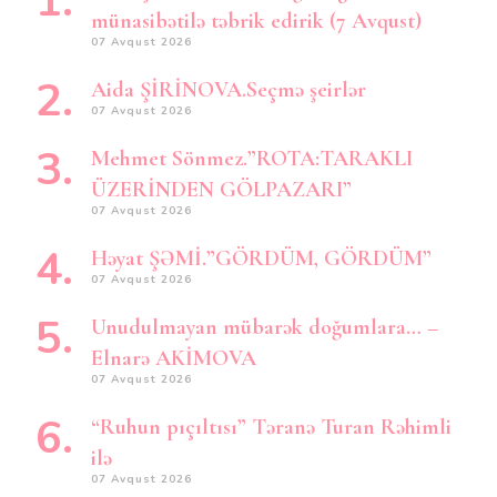
münasibətilə təbrik edirik (7 Avqust)
07 Avqust 2026
Aida ŞİRİNOVA.Seçmə şeirlər
07 Avqust 2026
Mehmet Sönmez.”ROTA:TARAKLI
ÜZERİNDEN GÖLPAZARI”
07 Avqust 2026
Həyat ŞƏMİ.”GÖRDÜM, GÖRDÜM”
07 Avqust 2026
Unudulmayan mübarək doğumlara… –
Elnarə AKİMOVA
07 Avqust 2026
“Ruhun pıçıltısı” Təranə Turan Rəhimli
ilə
07 Avqust 2026