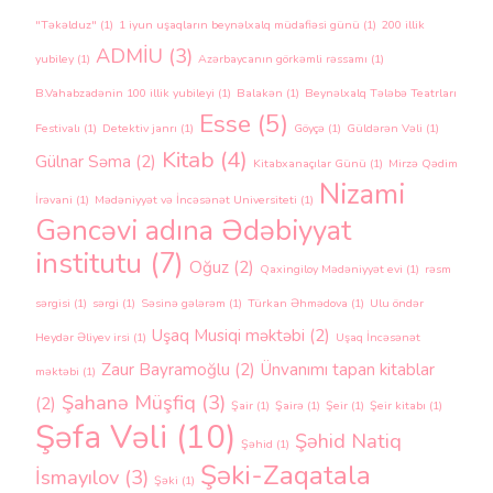
"Təkəlduz"
(1)
1 iyun uşaqların beynəlxalq müdafiəsi günü
(1)
200 illik
ADMİU
(3)
yubiley
(1)
Azərbaycanın görkəmli rəssamı
(1)
B.Vahabzadənin 100 illik yubileyi
(1)
Balakən
(1)
Beynəlxalq Tələbə Teatrları
Esse
(5)
Festivalı
(1)
Detektiv janrı
(1)
Göyçə
(1)
Güldərən Vəli
(1)
Kitab
(4)
Gülnar Səma
(2)
Kitabxanaçılar Günü
(1)
Mirzə Qədim
Nizami
İrəvani
(1)
Mədəniyyət və İncəsənət Universiteti
(1)
Gəncəvi adına Ədəbiyyat
institutu
(7)
Oğuz
(2)
Qaxingiloy Mədəniyyət evi
(1)
rəsm
sərgisi
(1)
sərgi
(1)
Səsinə gələrəm
(1)
Türkan Əhmədova
(1)
Ulu öndər
Uşaq Musiqi məktəbi
(2)
Heydər Əliyev irsi
(1)
Uşaq İncəsənət
Zaur Bayramoğlu
(2)
Ünvanımı tapan kitablar
məktəbi
(1)
Şahanə Müşfiq
(3)
(2)
Şair
(1)
Şairə
(1)
Şeir
(1)
Şeir kitabı
(1)
Şəfa Vəli
(10)
Şəhid Natiq
Şəhid
(1)
Şəki-Zaqatala
İsmayılov
(3)
Şəki
(1)