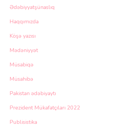
Ədəbiyyatşünaslıq
Haqqımızda
Köşə yazısı
Mədəniyyət
Müsabiqə
Müsahibə
Pakistan ədəbiyaytı
Prezident Mükafatçıları 2022
Publisistika