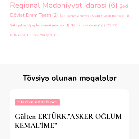
Regional Mədəniyyət İdarəsi
(6)
Şəki
Dövlət Dram Teatrı
(2)
Şəki şəhər 2 nömrəli Uşaq Musiqi məktəbi
(1)
Şəki şəhər Uşaq İncəsənət məktəbi
(1)
“Moriarti sindromu”
(1)
“TÜRK
DÜNYASI”
(1)
“Ölümlə qətl”
(1)
Tövsiyə olunan məqalələr
TÜRKIYƏ ƏDƏBIYYATI
Gülten ERTÜRK.”ASKER OĞLUM
KEMAL’İME”