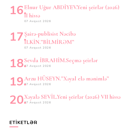
Elnur Uğur ABDİYEV.Yeni şeirlər (2026)
II hissə
07 Avqust 2026
Şairə-publisist Nəcibə
İLKİN.”BİLMİRƏM”
07 Avqust 2026
Sevda İBRAHİM.Seçmə şeirlər
07 Avqust 2026
Arzu HÜSEYN.”Xəyal elə mənimlə”
07 Avqust 2026
Xəyalə SEVİL.Yeni şeirlər (2026) VII hissə
07 Avqust 2026
ETIKETLƏR