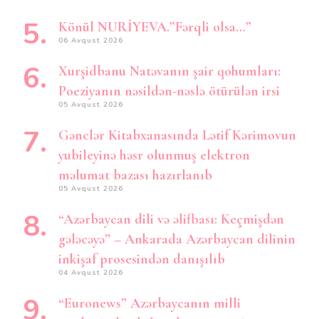
Könül NURİYEVA.”Fərqli olsa…”
06 Avqust 2026
Xurşidbanu Natəvanın şair qohumları:
Poeziyanın nəsildən-nəslə ötürülən irsi
05 Avqust 2026
Gənclər Kitabxanasında Lətif Kərimovun
yubileyinə həsr olunmuş elektron
məlumat bazası hazırlanıb
05 Avqust 2026
“Azərbaycan dili və əlifbası: Keçmişdən
gələcəyə” – Ankarada Azərbaycan dilinin
inkişaf prosesindən danışılıb
04 Avqust 2026
“Euronews” Azərbaycanın milli