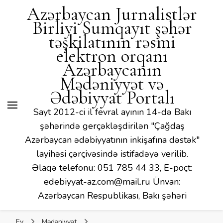
Mədəniyyət və Ədəbiyyat
Azərbaycan Jurnalistlər
Portalı
Birliyi Sumqayıt şəhər
təşkilatının rəsmi
elektron orqanı
Azərbaycanın
Mədəniyyət və
Ədəbiyyat Portalı
Sayt 2012-ci il fevral ayının 14-də Bakı
şəhərində gerçəkləşdirilən "Çağdaş
Azərbaycan ədəbiyyatının inkişafına dəstək"
layihəsi çərçivəsində istifadəyə verilib.
Əlaqə telefonu: 051 785 44 33, E-poçt:
edebiyyat-az.com@mail.ru Ünvan:
Azərbaycan Respublikası, Bakı şəhəri
Ev
Mədəniyyət