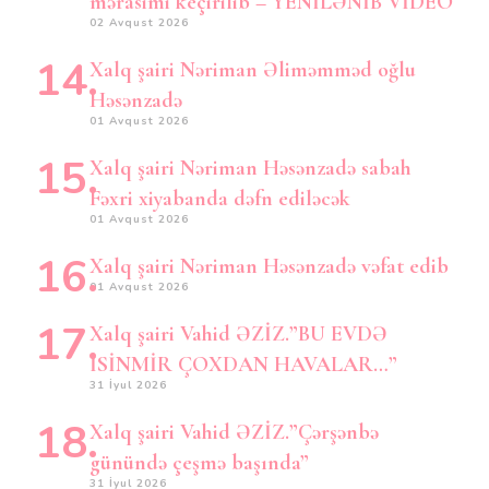
mərasimi keçirilib – YENİLƏNİB VİDEO
02 Avqust 2026
Xalq şairi Nəriman Əliməmməd oğlu
Həsənzadə
01 Avqust 2026
Xalq şairi Nəriman Həsənzadə sabah
Fəxri xiyabanda dəfn ediləcək
01 Avqust 2026
Xalq şairi Nəriman Həsənzadə vəfat edib
01 Avqust 2026
Xalq şairi Vahid ƏZİZ.”BU EVDƏ
İSİNMİR ÇOXDAN HAVALAR…”
31 İyul 2026
Xalq şairi Vahid ƏZİZ.”Çərşənbə
günündə çeşmə başında”
31 İyul 2026