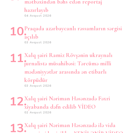
mətbəxindən bəhs edən reportaj
hazırlayıb
04 Avqust 2026
Praqada azərbaycanlı rəssamların sərgisi
açılıb
03 Avqust 2026
Xalq şairi Ramiz Rövşənin ukraynalı
jurnalistə müsahibəsi: Tərcümə milli
mədəniyyətlər arasında ən etibarlı
körpüdür
03 Avqust 2026
Xalq şairi Nəriman Həsənzadə Fəxri
xiyabanda dəfn edilib VİDEO
02 Avqust 2026
Xalq şairi Nəriman Həsənzadə ilə vida