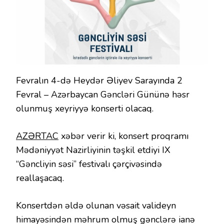
Fevralın 4-də Heydər Əliyev Sarayında 2
Fevral – Azərbaycan Gəncləri Gününə həsr
olunmuş xeyriyyə konserti olacaq.
AZƏRTAC
xəbər verir ki, konsert proqramı
Mədəniyyət Nazirliyinin təşkil etdiyi IX
“Gəncliyin səsi” festivalı çərçivəsində
reallaşacaq.
Konsertdən əldə olunan vəsait valideyn
himayəsindən məhrum olmuş gənclərə ianə