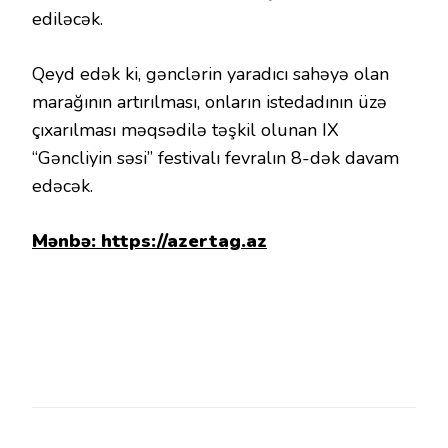
ediləcək.
Qeyd edək ki, gənclərin yaradıcı sahəyə olan
marağının artırılması, onların istedadının üzə
çıxarılması məqsədilə təşkil olunan IX
“Gəncliyin səsi” festivalı fevralın 8-dək davam
edəcək.
Mənbə:
https://azertag.az