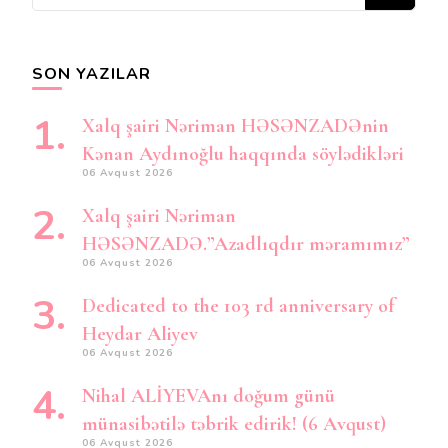
şey
axtarırsınız?
SON YAZILAR
Xalq şairi Nəriman HƏSƏNZADƏnin
Kənan Aydınoğlu haqqında söylədikləri
06 Avqust 2026
Xalq şairi Nəriman
HƏSƏNZADƏ.”Azadlıqdır məramımız”
06 Avqust 2026
Dedicated to the 103 rd anniversary of
Heydar Aliyev
06 Avqust 2026
Nihal ALİYEVAnı doğum günü
münasibətilə təbrik edirik! (6 Avqust)
06 Avqust 2026