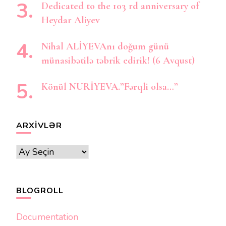
Dedicated to the 103 rd anniversary of
Heydar Aliyev
Nihal ALİYEVAnı doğum günü
münasibətilə təbrik edirik! (6 Avqust)
Könül NURİYEVA.”Fərqli olsa…”
ARXIVLƏR
Arxivlər
BLOGROLL
Documentation