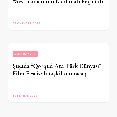
“Sev” romanının təqdimatı keçirilib
05 OKTYABR 2025
MƏDƏNIYYƏT
Şuşada “Qorqud Ata Türk Dünyası”
Film Festivalı təşkil olunacaq
10 FEVRAL 2023