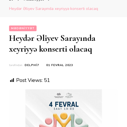
Heydər Əliyev Sarayında xeyriyyə konserti olacaq
MƏDƏNIYYƏT
Heydər Əliyev Sarayında
xeyriyyə konserti olacaq
tərəfindən
DELPHI7
01 FEVRAL 2023
Post Views:
51