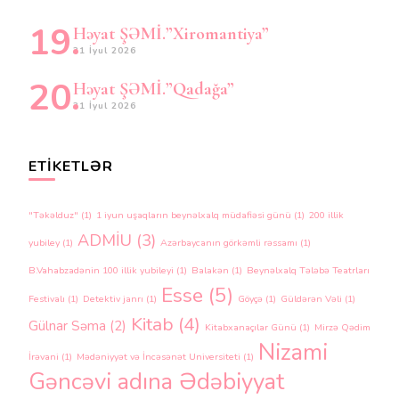
Həyat ŞƏMİ.”Xiromantiya”
31 İyul 2026
Həyat ŞƏMİ.”Qadağa”
31 İyul 2026
ETIKETLƏR
"Təkəlduz"
(1)
1 iyun uşaqların beynəlxalq müdafiəsi günü
(1)
200 illik
ADMİU
(3)
yubiley
(1)
Azərbaycanın görkəmli rəssamı
(1)
B.Vahabzadənin 100 illik yubileyi
(1)
Balakən
(1)
Beynəlxalq Tələbə Teatrları
Esse
(5)
Festivalı
(1)
Detektiv janrı
(1)
Göyçə
(1)
Güldərən Vəli
(1)
Kitab
(4)
Gülnar Səma
(2)
Kitabxanaçılar Günü
(1)
Mirzə Qədim
Nizami
İrəvani
(1)
Mədəniyyət və İncəsənət Universiteti
(1)
Gəncəvi adına Ədəbiyyat