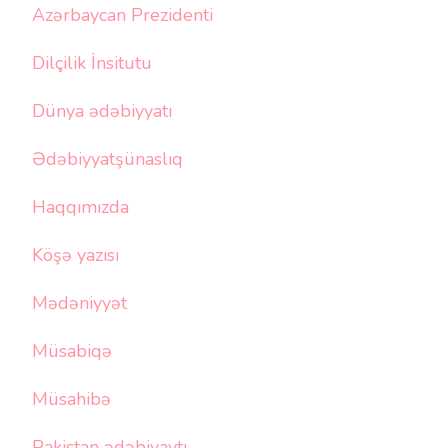
Azərbaycan Prezidenti
Dilçilik İnsitutu
Dünya ədəbiyyatı
Ədəbiyyatşünaslıq
Haqqımızda
Köşə yazısı
Mədəniyyət
Müsabiqə
Müsahibə
Pakistan ədəbiyaytı