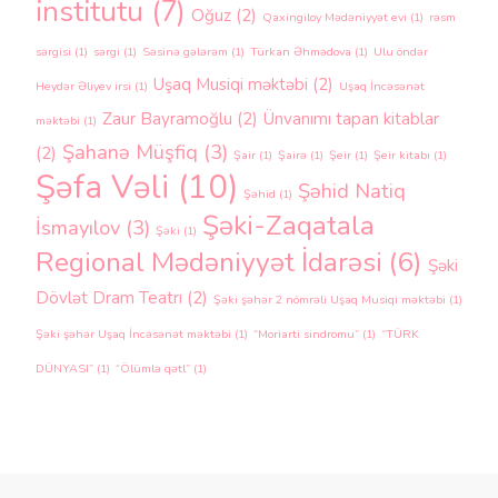
institutu
(7)
Oğuz
(2)
Qaxingiloy Mədəniyyət evi
(1)
rəsm
sərgisi
(1)
sərgi
(1)
Səsinə gələrəm
(1)
Türkan Əhmədova
(1)
Ulu öndər
Uşaq Musiqi məktəbi
(2)
Heydər Əliyev irsi
(1)
Uşaq İncəsənət
Zaur Bayramoğlu
(2)
Ünvanımı tapan kitablar
məktəbi
(1)
Şahanə Müşfiq
(3)
(2)
Şair
(1)
Şairə
(1)
Şeir
(1)
Şeir kitabı
(1)
Şəfa Vəli
(10)
Şəhid Natiq
Şəhid
(1)
Şəki-Zaqatala
İsmayılov
(3)
Şəki
(1)
Regional Mədəniyyət İdarəsi
(6)
Şəki
Dövlət Dram Teatrı
(2)
Şəki şəhər 2 nömrəli Uşaq Musiqi məktəbi
(1)
Şəki şəhər Uşaq İncəsənət məktəbi
(1)
“Moriarti sindromu”
(1)
“TÜRK
DÜNYASI”
(1)
“Ölümlə qətl”
(1)