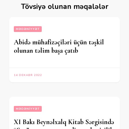
Tövsiyə olunan məqalələr
MƏDƏNIYYƏT
Abidə mühafizəçiləri üçün təşkil
olunan təlim başa çatıb
14 DEKABR 2022
MƏDƏNIYYƏT
XI Bakı Beynəlxalq Kitab Sərgisində