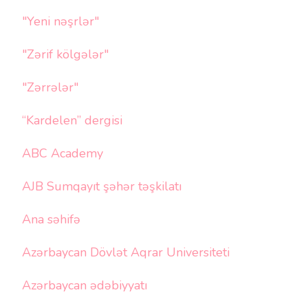
"Yeni nəşrlər"
"Zərif kölgələr"
"Zərrələr"
“Kardelen” dergisi
ABC Academy
AJB Sumqayıt şəhər təşkilatı
Ana səhifə
Azərbaycan Dövlət Aqrar Universiteti
Azərbaycan ədəbiyyatı