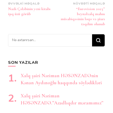
Post
ƏVVƏLKI MƏQALƏ
NÖVBƏTI MƏQALƏ
Nazlı Çələbinin yeni kitabı
“Eurovision 2023”
Naviqasiya
işıq üzü görüb
beynəlxalq mahnı
müsabiqəsinin loqo və şüarı
təqdim olunub
Bir
şey
axtarırsınız?
SON YAZILAR
Xalq şairi Nəriman HƏSƏNZADƏnin
Kənan Aydınoğlu haqqında söylədikləri
Xalq şairi Nəriman
HƏSƏNZADƏ.”Azadlıqdır məramımız”