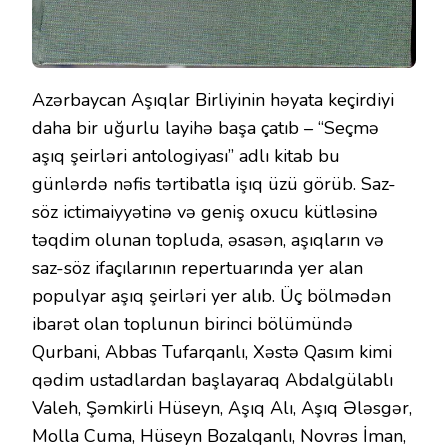
Azərbaycan Aşıqlar Birliyinin həyata keçirdiyi
daha bir uğurlu layihə başa çatıb – “Seçmə
aşıq şeirləri antologiyası” adlı kitab bu
günlərdə nəfis tərtibatla işıq üzü görüb. Saz-
söz ictimaiyyətinə və geniş oxucu kütləsinə
təqdim olunan topluda, əsasən, aşıqların və
saz-söz ifaçılarının repertuarında yer alan
populyar aşıq şeirləri yer alıb. Üç bölmədən
ibarət olan toplunun birinci bölümündə
Qurbani, Abbas Tufarqanlı, Xəstə Qasım kimi
qədim ustadlardan başlayaraq Abdalgülablı
Valeh, Şəmkirli Hüseyn, Aşıq Alı, Aşıq Ələsgər,
Molla Cuma, Hüseyn Bozalqanlı, Novrəs İman,