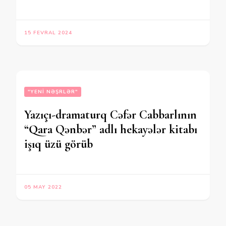
15 FEVRAL 2024
"YENI NƏŞRLƏR"
Yazıçı-dramaturq Cəfər Cabbarlının
“Qara Qənbər” adlı hekayələr kitabı
işıq üzü görüb
05 MAY 2022