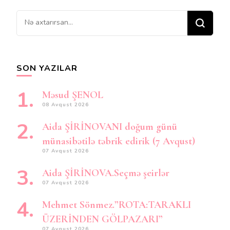
Bir
şey
axtarırsınız?
SON YAZILAR
Məsud ŞENOL
08 Avqust 2026
Aida ŞİRİNOVANI doğum günü
münasibətilə təbrik edirik (7 Avqust)
07 Avqust 2026
Aida ŞİRİNOVA.Seçmə şeirlər
07 Avqust 2026
Mehmet Sönmez.”ROTA:TARAKLI
ÜZERİNDEN GÖLPAZARI”
07 Avqust 2026