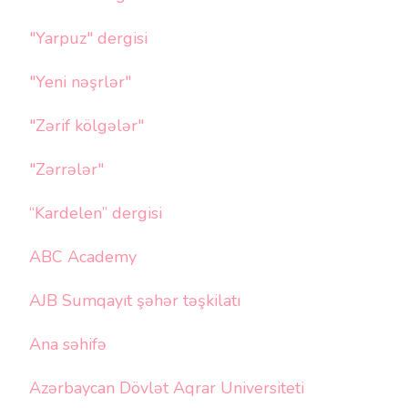
"Yarpuz" dergisi
"Yeni nəşrlər"
"Zərif kölgələr"
"Zərrələr"
“Kardelen” dergisi
ABC Academy
AJB Sumqayıt şəhər təşkilatı
Ana səhifə
Azərbaycan Dövlət Aqrar Universiteti