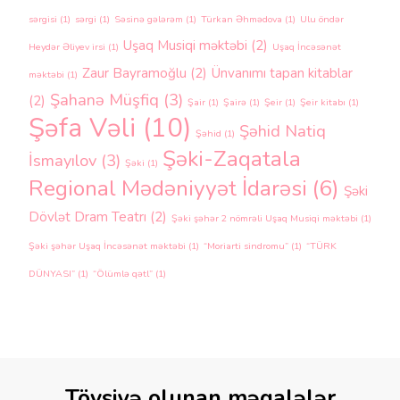
sərgisi
(1)
sərgi
(1)
Səsinə gələrəm
(1)
Türkan Əhmədova
(1)
Ulu öndər
Uşaq Musiqi məktəbi
(2)
Heydər Əliyev irsi
(1)
Uşaq İncəsənət
Zaur Bayramoğlu
(2)
Ünvanımı tapan kitablar
məktəbi
(1)
Şahanə Müşfiq
(3)
(2)
Şair
(1)
Şairə
(1)
Şeir
(1)
Şeir kitabı
(1)
Şəfa Vəli
(10)
Şəhid Natiq
Şəhid
(1)
Şəki-Zaqatala
İsmayılov
(3)
Şəki
(1)
Regional Mədəniyyət İdarəsi
(6)
Şəki
Dövlət Dram Teatrı
(2)
Şəki şəhər 2 nömrəli Uşaq Musiqi məktəbi
(1)
Şəki şəhər Uşaq İncəsənət məktəbi
(1)
“Moriarti sindromu”
(1)
“TÜRK
DÜNYASI”
(1)
“Ölümlə qətl”
(1)
Tövsiyə olunan məqalələr