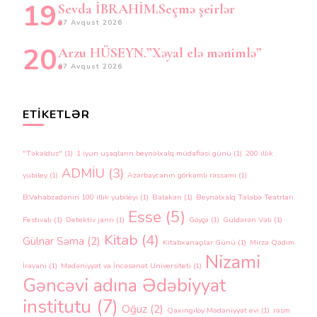
Sevda İBRAHİM.Seçmə şeirlər
07 Avqust 2026
Arzu HÜSEYN.”Xəyal elə mənimlə”
07 Avqust 2026
ETIKETLƏR
"Təkəlduz"
(1)
1 iyun uşaqların beynəlxalq müdafiəsi günü
(1)
200 illik
ADMİU
(3)
yubiley
(1)
Azərbaycanın görkəmli rəssamı
(1)
B.Vahabzadənin 100 illik yubileyi
(1)
Balakən
(1)
Beynəlxalq Tələbə Teatrları
Esse
(5)
Festivalı
(1)
Detektiv janrı
(1)
Göyçə
(1)
Güldərən Vəli
(1)
Kitab
(4)
Gülnar Səma
(2)
Kitabxanaçılar Günü
(1)
Mirzə Qədim
Nizami
İrəvani
(1)
Mədəniyyət və İncəsənət Universiteti
(1)
Gəncəvi adına Ədəbiyyat
institutu
(7)
Oğuz
(2)
Qaxingiloy Mədəniyyət evi
(1)
rəsm