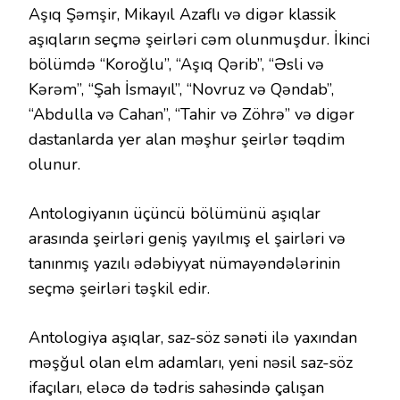
Aşıq Şəmşir, Mikayıl Azaflı və digər klassik
aşıqların seçmə şeirləri cəm olunmuşdur. İkinci
bölümdə “Koroğlu”, “Aşıq Qərib”, “Əsli və
Kərəm”, “Şah İsmayıl”, “Novruz və Qəndab”,
“Abdulla və Cahan”, “Tahir və Zöhrə” və digər
dastanlarda yer alan məşhur şeirlər təqdim
olunur.
Antologiyanın üçüncü bölümünü aşıqlar
arasında şeirləri geniş yayılmış el şairləri və
tanınmış yazılı ədəbiyyat nümayəndələrinin
seçmə şeirləri təşkil edir.
Antologiya aşıqlar, saz-söz sənəti ilə yaxından
məşğul olan elm adamları, yeni nəsil saz-söz
ifaçıları, eləcə də tədris sahəsində çalışan