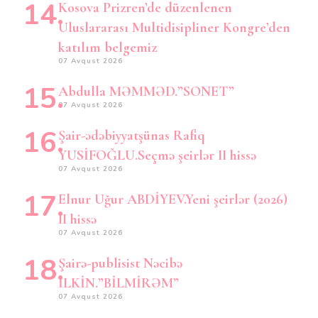
Kosova Prizren’de düzenlenen
Uluslararası Multidisipliner Kongre’den
katılım belgemiz
07 Avqust 2026
Abdulla MƏMMƏD.”SONET”
07 Avqust 2026
Şair-ədəbiyyatşünas Rafiq
YUSİFOĞLU.Seçmə şeirlər II hissə
07 Avqust 2026
Elnur Uğur ABDİYEV.Yeni şeirlər (2026)
II hissə
07 Avqust 2026
Şairə-publisist Nəcibə
İLKİN.”BİLMİRƏM”
07 Avqust 2026