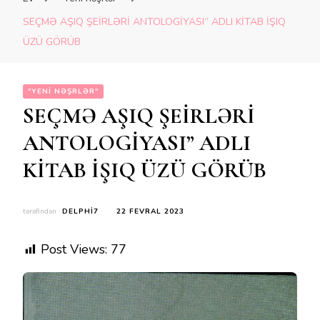
SEÇMƏ AŞIQ ŞEİRLƏRİ ANTOLOGİYASI” ADLI KİTAB İŞIQ
ÜZÜ GÖRÜB
"YENI NƏŞRLƏR"
SEÇMƏ AŞIQ ŞEİRLƏRİ
ANTOLOGİYASI” ADLI
KİTAB İŞIQ ÜZÜ GÖRÜB
tərəfindən
DELPHI7
22 FEVRAL 2023
Post Views:
77