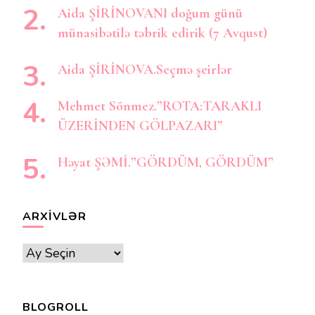
Aida ŞİRİNOVANI doğum günü
münasibətilə təbrik edirik (7 Avqust)
Aida ŞİRİNOVA.Seçmə şeirlər
Mehmet Sönmez.”ROTA:TARAKLI
ÜZERİNDEN GÖLPAZARI”
Həyat ŞƏMİ.”GÖRDÜM, GÖRDÜM”
ARXIVLƏR
Arxivlər
BLOGROLL