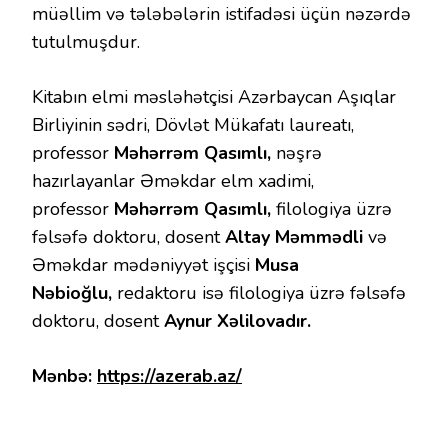
müəllim və tələbələrin istifadəsi üçün nəzərdə
tutulmuşdur.
Kitabın elmi məsləhətçisi Azərbaycan Aşıqlar
Birliyinin sədri, Dövlət Mükafatı laureatı,
professor
Məhərrəm Qasımlı,
nəşrə
hazırlayanlar Əməkdar elm xadimi,
professor
Məhərrəm Qasımlı,
filologiya üzrə
fəlsəfə doktoru, dosent
Altay Məmmədli
və
Əməkdar mədəniyyət işçisi
Musa
Nəbioğlu,
redaktoru isə filologiya üzrə fəlsəfə
doktoru, dosent
Aynur Xəlilovadır.
Mənbə:
https://azerab.az/