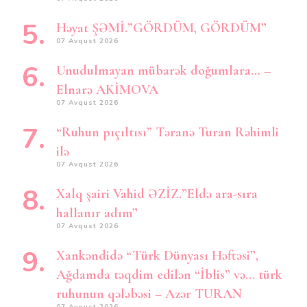
Həyat ŞƏMİ.”GÖRDÜM, GÖRDÜM”
07 Avqust 2026
Unudulmayan mübarək doğumlara… –
Elnarə AKİMOVA
07 Avqust 2026
“Ruhun pıçıltısı” Təranə Turan Rəhimli
ilə
07 Avqust 2026
Xalq şairi Vahid ƏZİZ.”Eldə ara-sıra
hallanır adım”
07 Avqust 2026
Xankəndidə “Türk Dünyası Həftəsi”,
Ağdamda təqdim edilən “İblis” və… türk
ruhunun qələbəsi – Azər TURAN