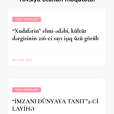
"YENI NƏŞRLƏR"
“Xudafərin” elmi-ədəbi, kültür
dərgisinin 216-ci sayı işıq üzü görüb
30 İYUN 2023
"YENI NƏŞRLƏR"
“İMZANI DÜNYAYA TANIT”2-Cİ
LAYİHƏ