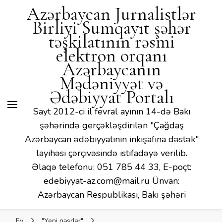
Mədəniyyət və Ədəbiyyat
Azərbaycan Jurnalistlər
Portalı
Birliyi Sumqayıt şəhər
təşkilatının rəsmi
elektron orqanı
Azərbaycanın
Mədəniyyət və
Ədəbiyyat Portalı
Sayt 2012-ci il fevral ayının 14-də Bakı
şəhərində gerçəkləşdirilən "Çağdaş
Azərbaycan ədəbiyyatının inkişafına dəstək"
layihəsi çərçivəsində istifadəyə verilib.
Əlaqə telefonu: 051 785 44 33, E-poçt:
edebiyyat-az.com@mail.ru Ünvan:
Azərbaycan Respublikası, Bakı şəhəri
Ev
"Yeni nəşrlər"