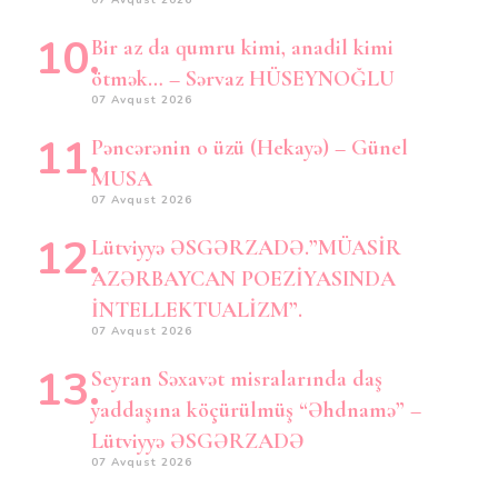
07 Avqust 2026
Bir az da qumru kimi, anadil kimi
ötmək… – Sərvaz HÜSEYNOĞLU
07 Avqust 2026
Pəncərənin o üzü (Hekayə) – Günel
MUSA
07 Avqust 2026
Lütviyyə ƏSGƏRZADƏ.”MÜASİR
AZƏRBAYCAN POEZİYASINDA
İNTELLEKTUALİZM”.
07 Avqust 2026
Seyran Səxavət misralarında daş
yaddaşına köçürülmüş “Əhdnamə” –
Lütviyyə ƏSGƏRZADƏ
07 Avqust 2026