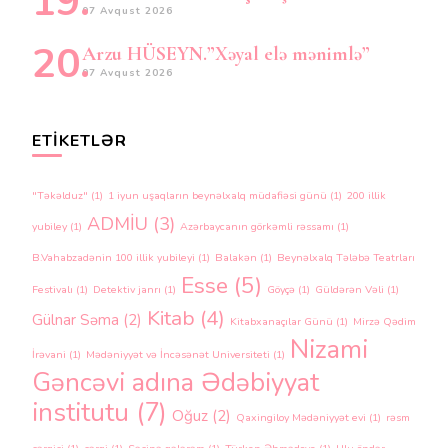
07 Avqust 2026
Arzu HÜSEYN.”Xəyal elə mənimlə”
07 Avqust 2026
ETIKETLƏR
"Təkəlduz"
(1)
1 iyun uşaqların beynəlxalq müdafiəsi günü
(1)
200 illik
ADMİU
(3)
yubiley
(1)
Azərbaycanın görkəmli rəssamı
(1)
B.Vahabzadənin 100 illik yubileyi
(1)
Balakən
(1)
Beynəlxalq Tələbə Teatrları
Esse
(5)
Festivalı
(1)
Detektiv janrı
(1)
Göyçə
(1)
Güldərən Vəli
(1)
Kitab
(4)
Gülnar Səma
(2)
Kitabxanaçılar Günü
(1)
Mirzə Qədim
Nizami
İrəvani
(1)
Mədəniyyət və İncəsənət Universiteti
(1)
Gəncəvi adına Ədəbiyyat
institutu
(7)
Oğuz
(2)
Qaxingiloy Mədəniyyət evi
(1)
rəsm