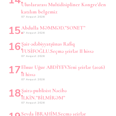
Uluslararası Multidisipliner Kongre’den
katılım belgemiz
07 Avqust 2026
Abdulla MƏMMƏD.”SONET”
07 Avqust 2026
Şair-ədəbiyyatşünas Rafiq
YUSİFOĞLU.Seçmə şeirlər II hissə
07 Avqust 2026
Elnur Uğur ABDİYEV.Yeni şeirlər (2026)
II hissə
07 Avqust 2026
Şairə-publisist Nəcibə
İLKİN.”BİLMİRƏM”
07 Avqust 2026
Sevda İBRAHİM.Seçmə şeirlər