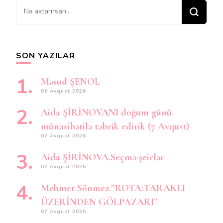
Bir
şey
axtarırsınız?
SON YAZILAR
Məsud ŞENOL
08 Avqust 2026
Aida ŞİRİNOVANI doğum günü
münasibətilə təbrik edirik (7 Avqust)
07 Avqust 2026
Aida ŞİRİNOVA.Seçmə şeirlər
07 Avqust 2026
Mehmet Sönmez.”ROTA:TARAKLI
ÜZERİNDEN GÖLPAZARI”
07 Avqust 2026