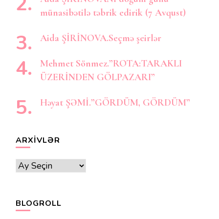
münasibətilə təbrik edirik (7 Avqust)
Aida ŞİRİNOVA.Seçmə şeirlər
Mehmet Sönmez.”ROTA:TARAKLI
ÜZERİNDEN GÖLPAZARI”
Həyat ŞƏMİ.”GÖRDÜM, GÖRDÜM”
ARXIVLƏR
Arxivlər
BLOGROLL