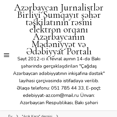
Azərbaycan Jurnalistlər
Birliyi Sumqayıt şəhər
təşkilatının rəsmi
elektron orqanı
Azərbaycanın
Mədəniyyət və
Ədəbiyyat Portalı
Sayt 2012-ci il fevral ayının 14-də Bakı
şəhərində gerçəkləşdirilən "Çağdaş
Azərbaycan ədəbiyyatının inkişafına dəstək"
layihəsi çərçivəsində istifadəyə verilib.
Əlaqə telefonu: 051 785 44 33, E-poçt:
edebiyyat-az.com@mail.ru Ünvan:
Azərbaycan Respublikası, Bakı şəhəri
Ev
"Açık Kara" dergisi