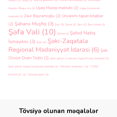
sərgisi
(1)
sərgi
(1)
Səsinə gələrəm
(1)
Türkan Əhmədova
(1)
Ulu öndər
Uşaq Musiqi məktəbi
(2)
Heydər Əliyev irsi
(1)
Uşaq İncəsənət
Zaur Bayramoğlu
(2)
Ünvanımı tapan kitablar
məktəbi
(1)
Şahanə Müşfiq
(3)
(2)
Şair
(1)
Şairə
(1)
Şeir
(1)
Şeir kitabı
(1)
Şəfa Vəli
(10)
Şəhid Natiq
Şəhid
(1)
Şəki-Zaqatala
İsmayılov
(3)
Şəki
(1)
Regional Mədəniyyət İdarəsi
(6)
Şəki
Dövlət Dram Teatrı
(2)
Şəki şəhər 2 nömrəli Uşaq Musiqi məktəbi
(1)
Şəki şəhər Uşaq İncəsənət məktəbi
(1)
“Moriarti sindromu”
(1)
“TÜRK
DÜNYASI”
(1)
“Ölümlə qətl”
(1)
Tövsiyə olunan məqalələr