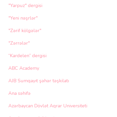
"Yarpuz" dergisi
"Yeni nəşrlər"
"Zərif kölgələr"
"Zərrələr"
“Kardelen” dergisi
ABC Academy
AJB Sumqayıt şəhər təşkilatı
Ana səhifə
Azərbaycan Dövlət Aqrar Universiteti