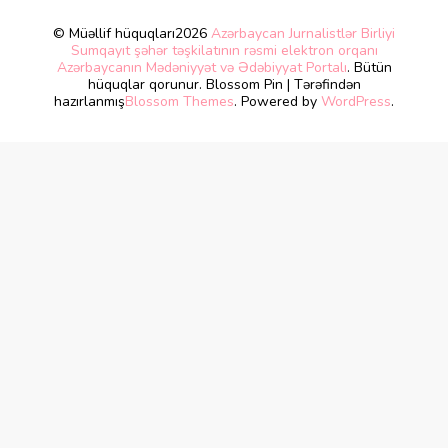
© Müəllif hüquqları2026
Azərbaycan Jurnalistlər Birliyi
Sumqayıt şəhər təşkilatının rəsmi elektron orqanı
Azərbaycanın Mədəniyyət və Ədəbiyyat Portalı
. Bütün
hüquqlar qorunur.
Blossom Pin | Tərəfindən
hazırlanmış
Blossom Themes
. Powered by
WordPress
.