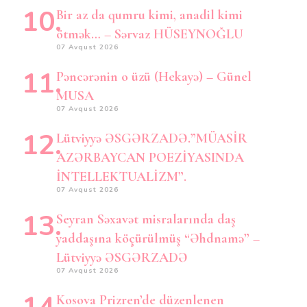
Bir az da qumru kimi, anadil kimi
ötmək… – Sərvaz HÜSEYNOĞLU
07 Avqust 2026
Pəncərənin o üzü (Hekayə) – Günel
MUSA
07 Avqust 2026
Lütviyyə ƏSGƏRZADƏ.”MÜASİR
AZƏRBAYCAN POEZİYASINDA
İNTELLEKTUALİZM”.
07 Avqust 2026
Seyran Səxavət misralarında daş
yaddaşına köçürülmüş “Əhdnamə” –
Lütviyyə ƏSGƏRZADƏ
07 Avqust 2026
Kosova Prizren’de düzenlenen