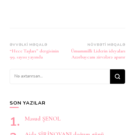
Post
ƏVVƏLKI MƏQALƏ
NÖVBƏTI MƏQALƏ
“Hece Taşları” dergisinin
Ümummilli Liderin ideyaları
Naviqasiya
99. sayısı yayında
Azərbaycanı zirvələrə aparır
Bir
şey
axtarırsınız?
SON YAZILAR
Məsud ŞENOL
Aida ŞİRİNOVANI doğum günü