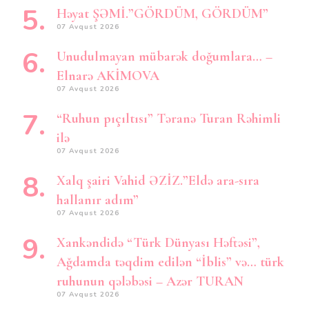
Həyat ŞƏMİ.”GÖRDÜM, GÖRDÜM”
07 Avqust 2026
Unudulmayan mübarək doğumlara… –
Elnarə AKİMOVA
07 Avqust 2026
“Ruhun pıçıltısı” Təranə Turan Rəhimli
ilə
07 Avqust 2026
Xalq şairi Vahid ƏZİZ.”Eldə ara-sıra
hallanır adım”
07 Avqust 2026
Xankəndidə “Türk Dünyası Həftəsi”,
Ağdamda təqdim edilən “İblis” və… türk
ruhunun qələbəsi – Azər TURAN
07 Avqust 2026