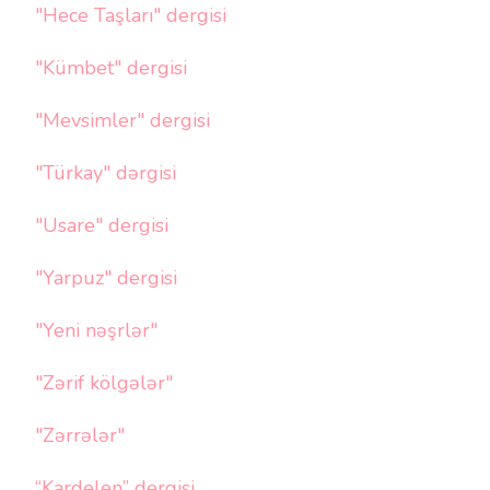
"Hece Taşları" dergisi
"Kümbet" dergisi
"Mevsimler" dergisi
"Türkay" dərgisi
"Usare" dergisi
"Yarpuz" dergisi
"Yeni nəşrlər"
"Zərif kölgələr"
"Zərrələr"
“Kardelen” dergisi