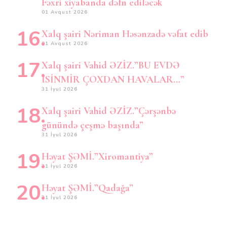
Fəxri xiyabanda dəfn ediləcək
01 Avqust 2026
Xalq şairi Nəriman Həsənzadə vəfat edib
01 Avqust 2026
Xalq şairi Vahid ƏZİZ.”BU EVDƏ
İSİNMİR ÇOXDAN HAVALAR…”
31 İyul 2026
Xalq şairi Vahid ƏZİZ.”Çərşənbə
günündə çeşmə başında”
31 İyul 2026
Həyat ŞƏMİ.”Xiromantiya”
31 İyul 2026
Həyat ŞƏMİ.”Qadağa”
31 İyul 2026