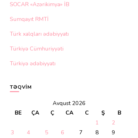
SOCAR «Azərikimya» İB
Sumqayıt RMTİ
Türk xalqları ədəbiyyatı
Türkiyə Cümhuriyyəti
Türkiyə ədəbiyyatı
TƏQVIM
Avqust 2026
BE
ÇA
Ç
CA
C
Ş
B
1
2
3
4
5
6
7
8
9