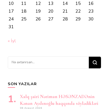
10
11
12
13
14
15
16
17
18
19
20
21
22
23
24
25
26
27
28
29
30
31
« İyl
Bir
şey
axtarırsınız?
SON YAZILAR
Xalq şairi Nəriman HƏSƏNZADƏnin
Kənan Aydınoğlu haqqında söylədikləri
06 Avqust 2026