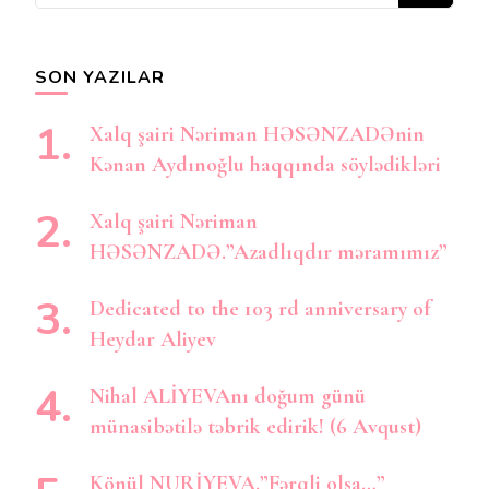
axtarırsınız?
SON YAZILAR
Xalq şairi Nəriman HƏSƏNZADƏnin
Kənan Aydınoğlu haqqında söylədikləri
Xalq şairi Nəriman
HƏSƏNZADƏ.”Azadlıqdır məramımız”
Dedicated to the 103 rd anniversary of
Heydar Aliyev
Nihal ALİYEVAnı doğum günü
münasibətilə təbrik edirik! (6 Avqust)
Könül NURİYEVA.”Fərqli olsa…”