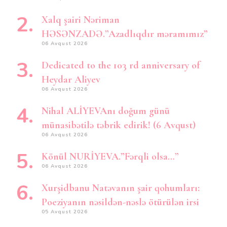
Xalq şairi Nəriman
HƏSƏNZADƏ.”Azadlıqdır məramımız”
06 Avqust 2026
Dedicated to the 103 rd anniversary of
Heydar Aliyev
06 Avqust 2026
Nihal ALİYEVAnı doğum günü
münasibətilə təbrik edirik! (6 Avqust)
06 Avqust 2026
Könül NURİYEVA.”Fərqli olsa…”
06 Avqust 2026
Xurşidbanu Natəvanın şair qohumları:
Poeziyanın nəsildən-nəslə ötürülən irsi
05 Avqust 2026