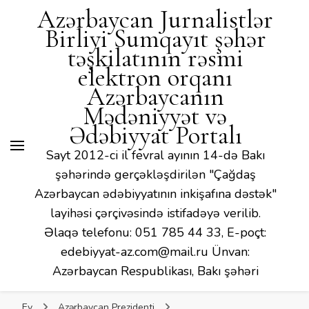
Mədəniyyət və Ədəbiyyat
Azərbaycan Jurnalistlər
Portalı
Birliyi Sumqayıt şəhər
təşkilatının rəsmi
elektron orqanı
Azərbaycanın
Mədəniyyət və
Ədəbiyyat Portalı
Sayt 2012-ci il fevral ayının 14-də Bakı
şəhərində gerçəkləşdirilən "Çağdaş
Azərbaycan ədəbiyyatının inkişafına dəstək"
layihəsi çərçivəsində istifadəyə verilib.
Əlaqə telefonu: 051 785 44 33, E-poçt:
edebiyyat-az.com@mail.ru Ünvan:
Azərbaycan Respublikası, Bakı şəhəri
Ev
Azərbaycan Prezidenti