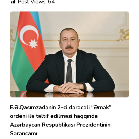
Post Views:
64
E.Ə.Qasımzadənin 2-ci dərəcəli “Əmək”
ordeni ilə təltif edilməsi haqqında
Azərbaycan Respublikası Prezidentinin
Sərəncamı