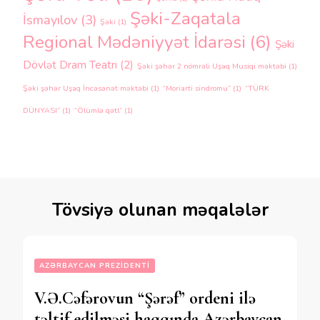
Şəki-Zaqatala
İsmayılov
(3)
Şəki
(1)
Regional Mədəniyyət İdarəsi
(6)
Şəki
Dövlət Dram Teatrı
(2)
Şəki şəhər 2 nömrəli Uşaq Musiqi məktəbi
(1)
Şəki şəhər Uşaq İncəsənət məktəbi
(1)
“Moriarti sindromu”
(1)
“TÜRK
DÜNYASI”
(1)
“Ölümlə qətl”
(1)
Tövsiyə olunan məqalələr
AZƏRBAYCAN PREZIDENTI
V.Ə.Cəfərovun “Şərəf” ordeni ilə
təltif edilməsi haqqında Azərbaycan