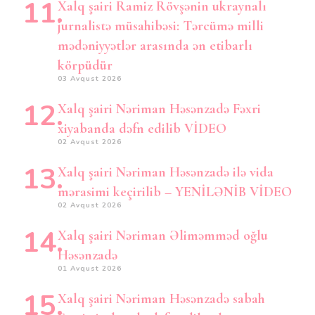
Xalq şairi Ramiz Rövşənin ukraynalı
jurnalistə müsahibəsi: Tərcümə milli
mədəniyyətlər arasında ən etibarlı
körpüdür
03 Avqust 2026
Xalq şairi Nəriman Həsənzadə Fəxri
xiyabanda dəfn edilib VİDEO
02 Avqust 2026
Xalq şairi Nəriman Həsənzadə ilə vida
mərasimi keçirilib – YENİLƏNİB VİDEO
02 Avqust 2026
Xalq şairi Nəriman Əliməmməd oğlu
Həsənzadə
01 Avqust 2026
Xalq şairi Nəriman Həsənzadə sabah