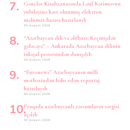
Gənclər Kitabxanasında Lətif Kərimovun
yubileyinə həsr olunmuş elektron
məlumat bazası hazırlanıb
05 Avqust 2026
“Azərbaycan dili və əlifbası: Keçmişdən
gələcəyə” – Ankarada Azərbaycan dilinin
inkişaf prosesindən danışılıb
04 Avqust 2026
“Euronews” Azərbaycanın milli
mətbəxindən bəhs edən reportaj
hazırlayıb
04 Avqust 2026
Praqada azərbaycanlı rəssamların sərgisi
açılıb
03 Avqust 2026