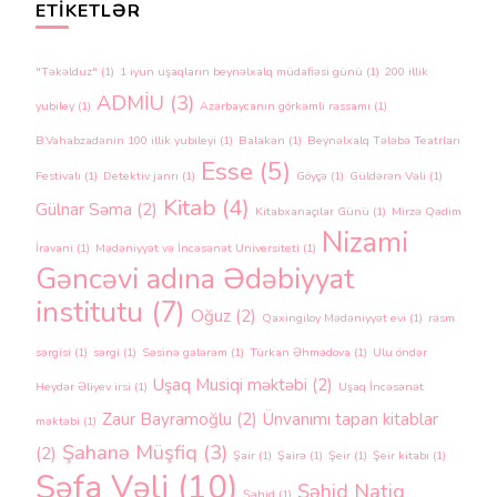
ETIKETLƏR
"Təkəlduz"
(1)
1 iyun uşaqların beynəlxalq müdafiəsi günü
(1)
200 illik
ADMİU
(3)
yubiley
(1)
Azərbaycanın görkəmli rəssamı
(1)
B.Vahabzadənin 100 illik yubileyi
(1)
Balakən
(1)
Beynəlxalq Tələbə Teatrları
Esse
(5)
Festivalı
(1)
Detektiv janrı
(1)
Göyçə
(1)
Güldərən Vəli
(1)
Kitab
(4)
Gülnar Səma
(2)
Kitabxanaçılar Günü
(1)
Mirzə Qədim
Nizami
İrəvani
(1)
Mədəniyyət və İncəsənət Universiteti
(1)
Gəncəvi adına Ədəbiyyat
institutu
(7)
Oğuz
(2)
Qaxingiloy Mədəniyyət evi
(1)
rəsm
sərgisi
(1)
sərgi
(1)
Səsinə gələrəm
(1)
Türkan Əhmədova
(1)
Ulu öndər
Uşaq Musiqi məktəbi
(2)
Heydər Əliyev irsi
(1)
Uşaq İncəsənət
Zaur Bayramoğlu
(2)
Ünvanımı tapan kitablar
məktəbi
(1)
Şahanə Müşfiq
(3)
(2)
Şair
(1)
Şairə
(1)
Şeir
(1)
Şeir kitabı
(1)
Şəfa Vəli
(10)
Şəhid Natiq
Şəhid
(1)