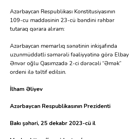
Azərbaycan Respublikası Konstitusiyasının
109-cu maddəsinin 23-cü bəndini rəhbər
tutaraq qərara alıram:
Azərbaycan memarlıq sənətinin inkişafında
uzunmüddətli səmərəli fəaliyyətinə görə Elbay
Ənvər oğlu Qasımzadə 2-ci dərəcəli “Əmək”
ordeni ilə təltif edilsin.
İlham Əliyev
Azərbaycan Respublikasının Prezidenti
Bakı şəhəri, 25 dekabr 2023-cü il