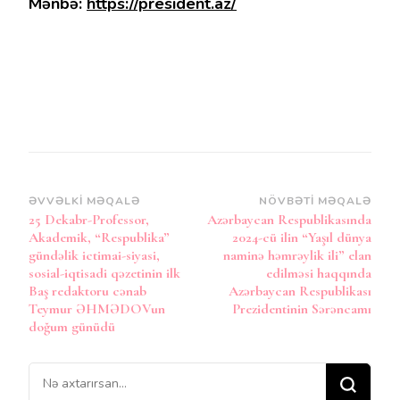
Mənbə:
https://president.az/
Post
ƏVVƏLKI MƏQALƏ
NÖVBƏTI MƏQALƏ
25 Dekabr-Professor,
Azərbaycan Respublikasında
Naviqasiya
Akademik, “Respublika”
2024-cü ilin “Yaşıl dünya
gündəlik ictimai-siyasi,
naminə həmrəylik ili” elan
sosial-iqtisadi qəzetinin ilk
edilməsi haqqında
Baş redaktoru cənab
Azərbaycan Respublikası
Teymur ƏHMƏDOVun
Prezidentinin Sərəncamı
doğum günüdü
Bir
şey