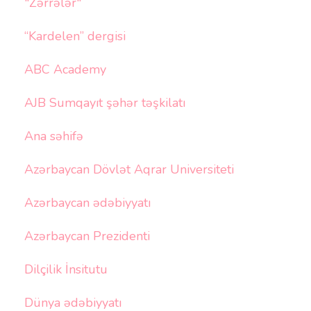
"Zərrələr"
“Kardelen” dergisi
ABC Academy
AJB Sumqayıt şəhər təşkilatı
Ana səhifə
Azərbaycan Dövlət Aqrar Universiteti
Azərbaycan ədəbiyyatı
Azərbaycan Prezidenti
Dilçilik İnsitutu
Dünya ədəbiyyatı