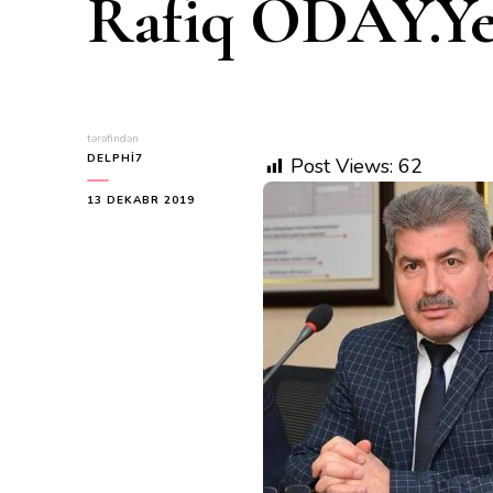
Rafiq ODAY.Yen
tərəfindən
DELPHI7
Post Views:
62
13 DEKABR 2019