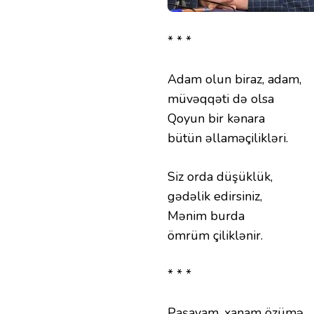
* * *
Adam olun biraz, adam,
müvəqqəti də olsa
Qoyun bir kənara
bütün əllaməçilikləri.
Siz orda düşüklük,
gədəlik edirsiniz,
Mənim burda
ömrüm çiliklənir.
* * *
Paşayam, xanam özümə,