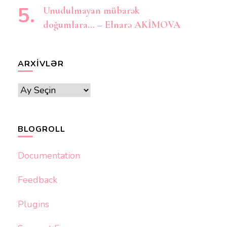
Unudulmayan mübarək
doğumlara… – Elnarə AKİMOVA
ARXIVLƏR
Arxivlər
BLOGROLL
Documentation
Feedback
Plugins