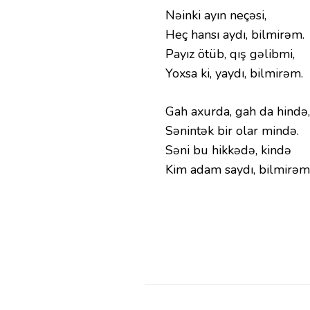
Nəinki ayın neçəsi,
Heç hansı aydı, bilmirəm.
Payız ötüb, qış gəlibmi,
Yoxsa ki, yaydı, bilmirəm.
Gah axurda, gah da hində,
Sənintək bir olar mində.
Səni bu hikkədə, kində
Kim adam saydı, bilmirəm