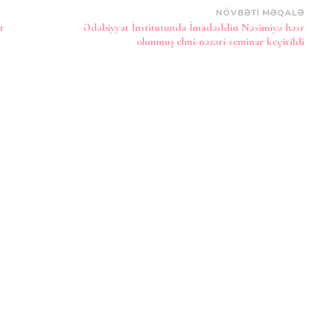
NÖVBƏTI MƏQALƏ
r
Ədəbiyyat İnstitutunda İmadəddin Nəsimiyə həsr
olunmuş elmi-nəzəri seminar keçirildi