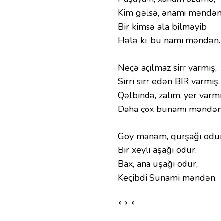
Kim gəlsə, ənamı məndən
Bir kimsə ala bilməyib
Hələ ki, bu namı məndən.
Neçə açılmaz sirr varmış,
Sirri sirr edən BIR varmış.
Qəlbində, zalım, yer varmı
Daha çox bunamı məndən
Göy mənəm, qurşağı odur
Bir xeyli aşağı odur.
Bax, ana uşağı odur,
Keçibdi Sunami məndən.
* * *