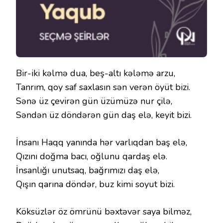
Bir-iki kəlmə dua, beş-altı kələmə arzu,
Tanrım, qoy saf saxlasın sən verən öyüt bizi.
Sənə üz çevirən gün üzümüzə nur çilə,
Səndən üz döndərən gün daş elə, keyit bizi.
İnsanı Haqq yanında hər varlıqdan baş elə,
Qızını doğma bacı, oğlunu qardaş elə.
İnsanlığı unutsaq, bağrımızı daş elə,
Qışın qarına döndər, buz kimi soyut bizi.
Köksüzlər öz ömrünü bəxtəvər saya bilməz,