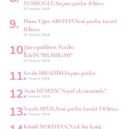
YUSİFOĞLU.Seçmə şeirlər II hissə
07 Avqust 2026
Elnur Uğur ABDİYEV.Yeni şeirlər (2026)
II hissə
07 Avqust 2026
Şairə-publisist Nəcibə
İLKİN.”BİLMİRƏM”
07 Avqust 2026
Sevda İBRAHİM.Seçmə şeirlər
07 Avqust 2026
Arzu HÜSEYN.”Xəyal elə mənimlə”
07 Avqust 2026
Xəyalə SEVİL.Yeni şeirlər (2026) VII hissə
07 Avqust 2026
Könül NURİYEVA.”Gəl, bir kəng