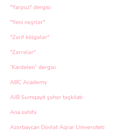
"Yarpuz" dergisi
"Yeni nəşrlər"
"Zərif kölgələr"
"Zərrələr"
“Kardelen” dergisi
ABC Academy
AJB Sumqayıt şəhər təşkilatı
Ana səhifə
Azərbaycan Dövlət Aqrar Universiteti