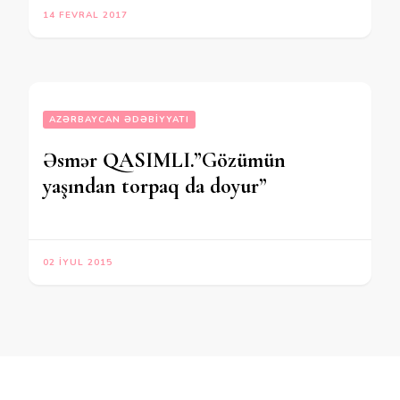
14 FEVRAL 2017
AZƏRBAYCAN ƏDƏBIYYATI
Əsmər QASIMLI.”Gözümün
yaşından torpaq da doyur”
02 İYUL 2015