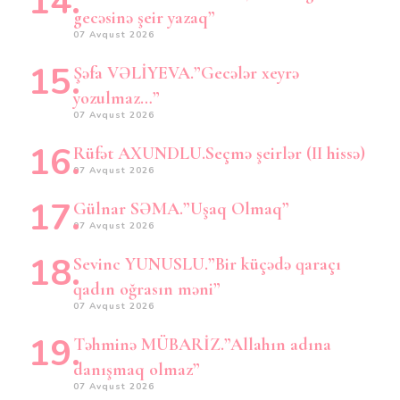
gecəsinə şeir yazaq”
07 Avqust 2026
Şəfa VƏLİYEVA.”Gecələr xeyrə
yozulmaz…”
07 Avqust 2026
Rüfət AXUNDLU.Seçmə şeirlər (II hissə)
07 Avqust 2026
Gülnar SƏMA.”Uşaq Olmaq”
07 Avqust 2026
Sevinc YUNUSLU.”Bir küçədə qaraçı
qadın oğrasın məni”
07 Avqust 2026
Təhminə MÜBARİZ.”Allahın adına
danışmaq olmaz”
07 Avqust 2026