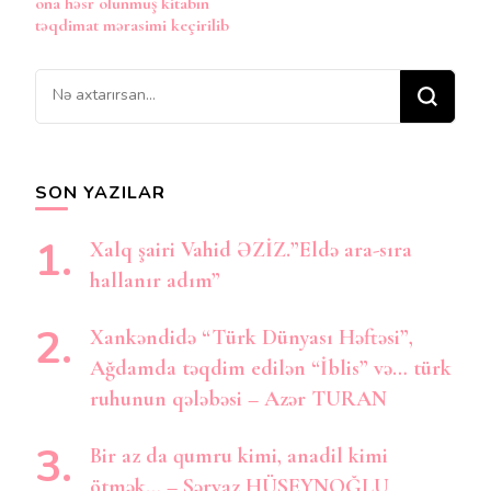
ona həsr olunmuş kitabın
təqdimat mərasimi keçirilib
Bir
şey
axtarırsınız?
SON YAZILAR
Xalq şairi Vahid ƏZİZ.”Eldə ara-sıra
hallanır adım”
Xankəndidə “Türk Dünyası Həftəsi”,
Ağdamda təqdim edilən “İblis” və… türk
ruhunun qələbəsi – Azər TURAN
Bir az da qumru kimi, anadil kimi
ötmək… – Sərvaz HÜSEYNOĞLU