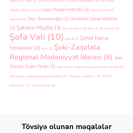
sərgisi
(1)
sərgi
(1)
Səsinə gələrəm
(1)
Türkan Əhmədova
(1)
Ulu öndər
Uşaq Musiqi məktəbi
(2)
Heydər Əliyev irsi
(1)
Uşaq İncəsənət
Zaur Bayramoğlu
(2)
Ünvanımı tapan kitablar
məktəbi
(1)
Şahanə Müşfiq
(3)
(2)
Şair
(1)
Şairə
(1)
Şeir
(1)
Şeir kitabı
(1)
Şəfa Vəli
(10)
Şəhid Natiq
Şəhid
(1)
Şəki-Zaqatala
İsmayılov
(3)
Şəki
(1)
Regional Mədəniyyət İdarəsi
(6)
Şəki
Dövlət Dram Teatrı
(2)
Şəki şəhər 2 nömrəli Uşaq Musiqi məktəbi
(1)
Şəki şəhər Uşaq İncəsənət məktəbi
(1)
“Moriarti sindromu”
(1)
“TÜRK
DÜNYASI”
(1)
“Ölümlə qətl”
(1)
Tövsiyə olunan məqalələr