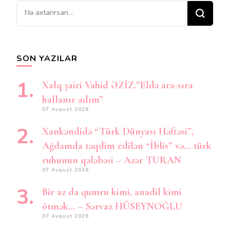
Bir
şey
axtarırsınız?
SON YAZILAR
Xalq şairi Vahid ƏZİZ.”Eldə ara-sıra
hallanır adım”
07 Avqust 2026
Xankəndidə “Türk Dünyası Həftəsi”,
Ağdamda təqdim edilən “İblis” və… türk
ruhunun qələbəsi – Azər TURAN
07 Avqust 2026
Bir az da qumru kimi, anadil kimi
ötmək… – Sərvaz HÜSEYNOĞLU
07 Avqust 2026