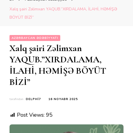
Xalq şairi Zəlimxan YAQUB.”XIRDALAMA, İLAHİ, HƏMİŞƏ
BÖYÜT BİZİ”
AZƏRBAYCAN ƏDƏBIYYATI
Xalq şairi Zəlimxan
YAQUB.”XIRDALAMA,
İLAHİ, HƏMİŞƏ BÖYÜT
BİZİ”
tərəfindən
DELPHI7
16 NOYABR 2025
Post Views:
95