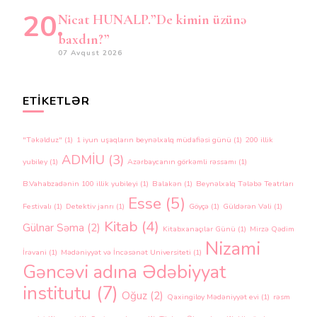
Nicat HUNALP.”De kimin üzünə
baxdın?”
07 Avqust 2026
ETIKETLƏR
"Təkəlduz"
(1)
1 iyun uşaqların beynəlxalq müdafiəsi günü
(1)
200 illik
ADMİU
(3)
yubiley
(1)
Azərbaycanın görkəmli rəssamı
(1)
B.Vahabzadənin 100 illik yubileyi
(1)
Balakən
(1)
Beynəlxalq Tələbə Teatrları
Esse
(5)
Festivalı
(1)
Detektiv janrı
(1)
Göyçə
(1)
Güldərən Vəli
(1)
Kitab
(4)
Gülnar Səma
(2)
Kitabxanaçılar Günü
(1)
Mirzə Qədim
Nizami
İrəvani
(1)
Mədəniyyət və İncəsənət Universiteti
(1)
Gəncəvi adına Ədəbiyyat
institutu
(7)
Oğuz
(2)
Qaxingiloy Mədəniyyət evi
(1)
rəsm