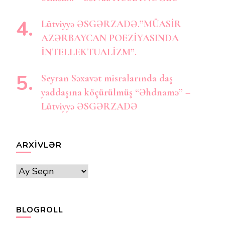
Lütviyyə ƏSGƏRZADƏ.”MÜASİR
AZƏRBAYCAN POEZİYASINDA
İNTELLEKTUALİZM”.
Seyran Səxavət misralarında daş
yaddaşına köçürülmüş “Əhdnamə” –
Lütviyyə ƏSGƏRZADƏ
ARXIVLƏR
Arxivlər
BLOGROLL