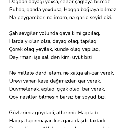
Dağdan dayağı yoxsa, sellər çağlaya bilməz.
Ruhda, qanda yoxdusa, Haqqa bağlaya bilməz
Nə peyğəmbər, nə imam, nə qərib seyid bizi.
Şah sevgilər yolunda qaya kimi çapılaq,
Harda yıxılan olsa, dayaq olaq, tapılaq.
Çörək olaq yeyilək, kündə olaq yapılaq,
Dəyirmanı işə sal, dən kimi üyüt bizi.
Nə millətə dərd, ələm, nə xalqa ah-zar verək,
Ürəyi yanan kəsə dağımızdan qar verək.
Düymələnək, açılaq, çiçək olaq, bar verək,
Qoy nəsillər bilməsin barsız bir söyüd bizi.
Gözlərimiz göydədi, əllərimiz Haqdadı,
Haqqa tapınmayan kəs qara daşdı, taxtadı.