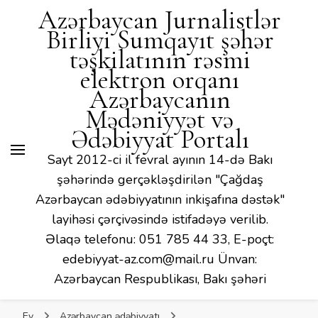
Mədəniyyət və Ədəbiyyat
Azərbaycan Jurnalistlər
Portalı
Birliyi Sumqayıt şəhər
təşkilatının rəsmi
elektron orqanı
Azərbaycanın
Mədəniyyət və
Ədəbiyyat Portalı
Sayt 2012-ci il fevral ayının 14-də Bakı
şəhərində gerçəkləşdirilən "Çağdaş
Azərbaycan ədəbiyyatının inkişafına dəstək"
layihəsi çərçivəsində istifadəyə verilib.
Əlaqə telefonu: 051 785 44 33, E-poçt:
edebiyyat-az.com@mail.ru Ünvan:
Azərbaycan Respublikası, Bakı şəhəri
Ev
Azərbaycan ədəbiyyatı