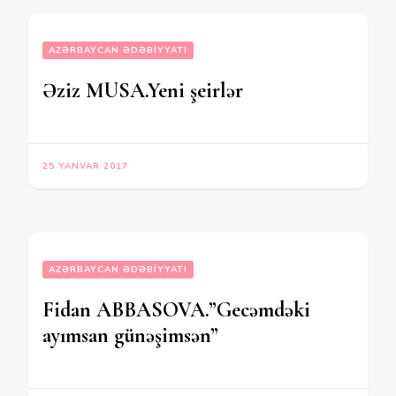
AZƏRBAYCAN ƏDƏBIYYATI
Əziz MUSA.Yeni şeirlər
25 YANVAR 2017
AZƏRBAYCAN ƏDƏBIYYATI
Fidan ABBASOVA.”Gecəmdəki
ayımsan günəşimsən”