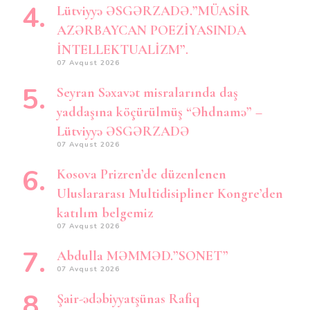
Lütviyyə ƏSGƏRZADƏ.”MÜASİR
AZƏRBAYCAN POEZİYASINDA
İNTELLEKTUALİZM”.
07 Avqust 2026
Seyran Səxavət misralarında daş
yaddaşına köçürülmüş “Əhdnamə” –
Lütviyyə ƏSGƏRZADƏ
07 Avqust 2026
Kosova Prizren’de düzenlenen
Uluslararası Multidisipliner Kongre’den
katılım belgemiz
07 Avqust 2026
Abdulla MƏMMƏD.”SONET”
07 Avqust 2026
Şair-ədəbiyyatşünas Rafiq