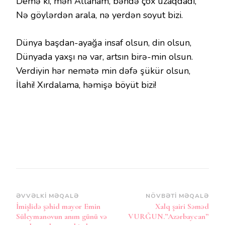
Demə ki, mən Allaham, bəndə çox uzaqdadı,
Nə göylərdən arala, nə yerdən soyut bizi.
Dünya başdan-ayağa insaf olsun, din olsun,
Dünyada yaxşı nə var, artsın birə-min olsun.
Verdiyin hər nemətə min dəfə şükür olsun,
İlahi! Xırdalama, həmişə böyüt bizi!
Post
ƏVVƏLKI MƏQALƏ
NÖVBƏTI MƏQALƏ
İmişlidə şəhid mayor Emin
Xalq şairi Səməd
Naviqasiya
Süleymanovun anım günü və
VURĞUN.”Azərbaycan”