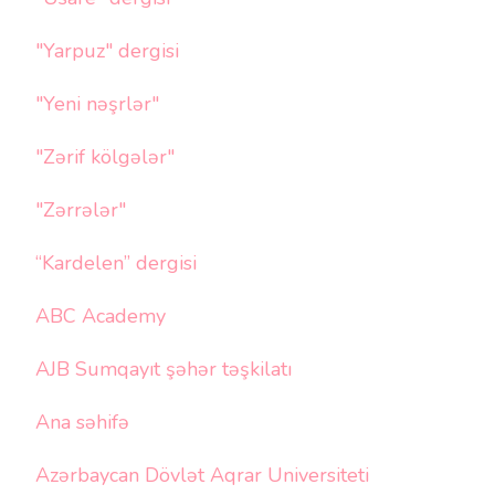
"Yarpuz" dergisi
"Yeni nəşrlər"
"Zərif kölgələr"
"Zərrələr"
“Kardelen” dergisi
ABC Academy
AJB Sumqayıt şəhər təşkilatı
Ana səhifə
Azərbaycan Dövlət Aqrar Universiteti