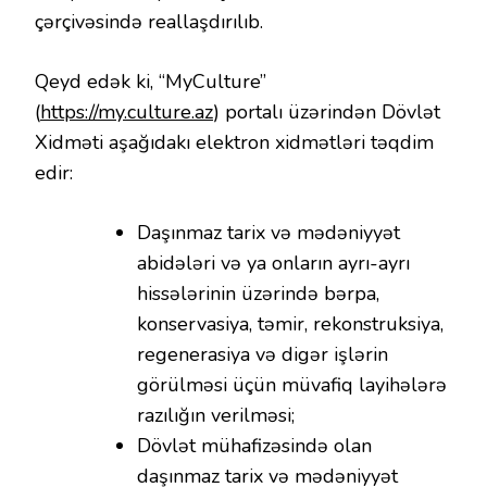
çərçivəsində reallaşdırılıb.
Qeyd edək ki, “MyCulture”
(
https://my.culture.az
) portalı üzərindən Dövlət
Xidməti aşağıdakı elektron xidmətləri təqdim
edir:
Daşınmaz tarix və mədəniyyət
abidələri və ya onların ayrı-ayrı
hissələrinin üzərində bərpa,
konservasiya, təmir, rekonstruksiya,
regenerasiya və digər işlərin
görülməsi üçün müvafiq layihələrə
razılığın verilməsi;
Dövlət mühafizəsində olan
daşınmaz tarix və mədəniyyət