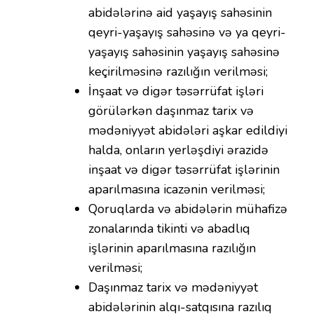
abidələrinə aid yaşayış sahəsinin
qeyri-yaşayış sahəsinə və ya qeyri-
yaşayış sahəsinin yaşayış sahəsinə
keçirilməsinə razılığın verilməsi;
İnşaat və digər təsərrüfat işləri
görülərkən daşınmaz tarix və
mədəniyyət abidələri aşkar edildiyi
halda, onların yerləşdiyi ərazidə
inşaat və digər təsərrüfat işlərinin
aparılmasına icazənin verilməsi;
Qoruqlarda və abidələrin mühafizə
zonalarında tikinti və abadlıq
işlərinin aparılmasına razılığın
verilməsi;
Daşınmaz tarix və mədəniyyət
abidələrinin alqı-satqısına razılıq