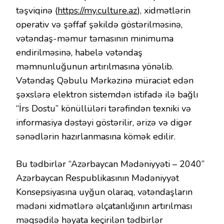
təşviqinə (
https://my.culture.az
), xidmətlərin
operativ və şəffaf şəkildə göstərilməsinə,
vətəndaş-məmur təmasının minimuma
endirilməsinə, habelə vətəndaş
məmnunluğunun artırılmasına yönəlib.
Vətəndaş Qəbulu Mərkəzinə müraciət edən
şəxslərə elektron sistemdən istifadə ilə bağlı
“İrs Dostu” könüllüləri tərəfindən texniki və
informasiya dəstəyi göstərilir, ərizə və digər
sənədlərin hazırlanmasına kömək edilir.
Bu tədbirlər “Azərbaycan Mədəniyyəti – 2040”
Azərbaycan Respublikasının Mədəniyyət
Konsepsiyasına uyğun olaraq, vətəndaşların
mədəni xidmətlərə əlçatanlığının artırılması
məqsədilə həyata keçirilən tədbirlər