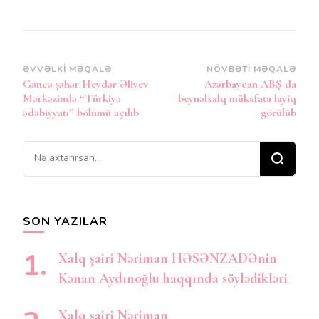
Post
ƏVVƏLKI MƏQALƏ
NÖVBƏTI MƏQALƏ
Gəncə şəhər Heydər Əliyev
Azərbaycan ABŞ-da
Naviqasiya
Mərkəzində “Türkiyə
beynəlxalq mükafata layiq
ədəbiyyatı” bölümü açılıb
görülüb
Bir
şey
axtarırsınız?
SON YAZILAR
Xalq şairi Nəriman HƏSƏNZADƏnin
Kənan Aydınoğlu haqqında söylədikləri
Xalq şairi Nəriman