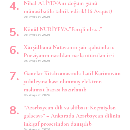
Nihal ALİYEVAnı doğum günü
münasibətilə təbrik edirik! (6 Avqust)
06 Avqust 2026
Könül NURİYEVA.”Fərqli olsa…”
06 Avqust 2026
Xurşidbanu Natəvanın şair qohumları:
Poeziyanın nəsildən-nəslə ötürülən irsi
05 Avqust 2026
Gənclər Kitabxanasında Lətif Kərimovun
yubileyinə həsr olunmuş elektron
məlumat bazası hazırlanıb
05 Avqust 2026
“Azərbaycan dili və əlifbası: Keçmişdən
gələcəyə” – Ankarada Azərbaycan dilinin
inkişaf prosesindən danışılıb
04 Avqust 2026