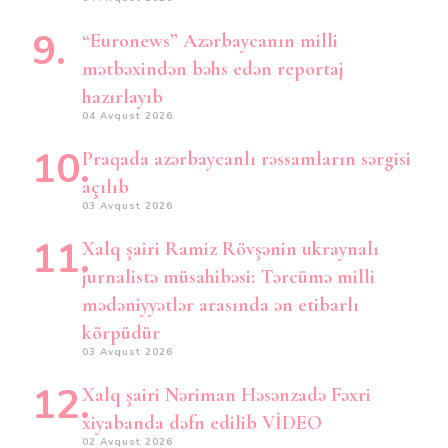
“Euronews” Azərbaycanın milli
mətbəxindən bəhs edən reportaj
hazırlayıb
04 Avqust 2026
Praqada azərbaycanlı rəssamların sərgisi
açılıb
03 Avqust 2026
Xalq şairi Ramiz Rövşənin ukraynalı
jurnalistə müsahibəsi: Tərcümə milli
mədəniyyətlər arasında ən etibarlı
körpüdür
03 Avqust 2026
Xalq şairi Nəriman Həsənzadə Fəxri
xiyabanda dəfn edilib VİDEO
02 Avqust 2026