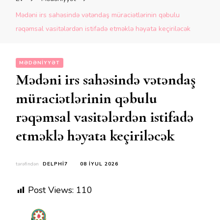
Mədəni irs sahəsində vətəndaş müraciətlərinin qəbulu
rəqəmsal vasitələrdən istifadə etməklə həyata keçiriləcək
MƏDƏNIYYƏT
Mədəni irs sahəsində vətəndaş
müraciətlərinin qəbulu
rəqəmsal vasitələrdən istifadə
etməklə həyata keçiriləcək
tərəfindən
DELPHI7
08 İYUL 2026
Post Views:
110