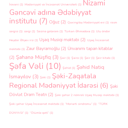
Nizami
İrəvani
(1)
Mədəniyyət və İncəsənət Universiteti
(1)
Gəncəvi adına Ədəbiyyat
institutu
(7)
Oğuz
(2)
Qaxingiloy Mədəniyyət evi
(1)
rəsm
sərgisi
(1)
sərgi
(1)
Səsinə gələrəm
(1)
Türkan Əhmədova
(1)
Ulu öndər
Uşaq Musiqi məktəbi
(2)
Heydər Əliyev irsi
(1)
Uşaq İncəsənət
Zaur Bayramoğlu
(2)
Ünvanımı tapan kitablar
məktəbi
(1)
Şahanə Müşfiq
(3)
(2)
Şair
(1)
Şairə
(1)
Şeir
(1)
Şeir kitabı
(1)
Şəfa Vəli
(10)
Şəhid Natiq
Şəhid
(1)
Şəki-Zaqatala
İsmayılov
(3)
Şəki
(1)
Regional Mədəniyyət İdarəsi
(6)
Şəki
Dövlət Dram Teatrı
(2)
Şəki şəhər 2 nömrəli Uşaq Musiqi məktəbi
(1)
Şəki şəhər Uşaq İncəsənət məktəbi
(1)
“Moriarti sindromu”
(1)
“TÜRK
DÜNYASI”
(1)
“Ölümlə qətl”
(1)