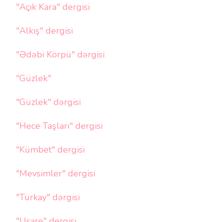
"Açık Kara" dergisi
"Alkış" dergisi
"Ədəbi Körpü" dərgisi
"Güzlek"
"Güzlek" dərgisi
"Hece Taşları" dergisi
"Kümbet" dergisi
"Mevsimler" dergisi
"Türkay" dərgisi
"Usare" dergisi