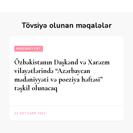
Tövsiyə olunan məqalələr
MƏDƏNIYYƏT
Özbəkistanın Daşkənd və Xarəzm
vilayətlərində “Azərbaycan
mədəniyyəti və poeziya həftəsi”
təşkil olunacaq
21 OKTYABR 2023