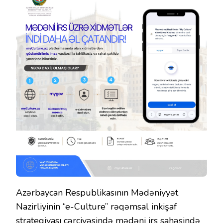
Azərbaycan Respublikasının Mədəniyyət
Nazirliyinin “e-Culture” rəqəmsal inkişaf
strategiyası çərçivəsində mədəni irs sahəsində