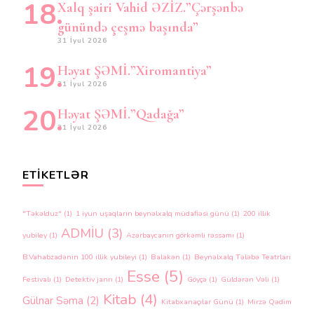
Xalq şairi Vahid ƏZİZ.”Çərşənbə
günündə çeşmə başında”
31 İyul 2026
Həyat ŞƏMİ.”Xiromantiya”
31 İyul 2026
Həyat ŞƏMİ.”Qadağa”
31 İyul 2026
ETIKETLƏR
"Təkəlduz"
(1)
1 iyun uşaqların beynəlxalq müdafiəsi günü
(1)
200 illik
ADMİU
(3)
yubiley
(1)
Azərbaycanın görkəmli rəssamı
(1)
B.Vahabzadənin 100 illik yubileyi
(1)
Balakən
(1)
Beynəlxalq Tələbə Teatrları
Esse
(5)
Festivalı
(1)
Detektiv janrı
(1)
Göyçə
(1)
Güldərən Vəli
(1)
Kitab
(4)
Gülnar Səma
(2)
Kitabxanaçılar Günü
(1)
Mirzə Qədim