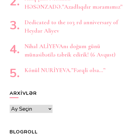
HƏSƏNZADƏ.”Azadlıqdır məramımız”
Dedicated to the 103 rd anniversary of
Heydar Aliyev
Nihal ALİYEVAnı doğum günü
münasibətilə təbrik edirik! (6 Avqust)
Könül NURİYEVA.”Fərqli olsa…”
ARXIVLƏR
Arxivlər
BLOGROLL