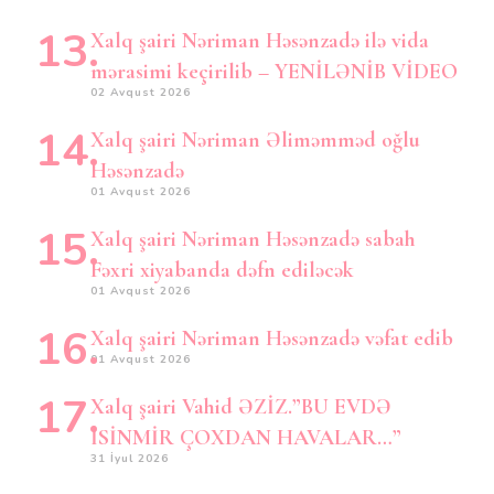
Xalq şairi Nəriman Həsənzadə ilə vida
mərasimi keçirilib – YENİLƏNİB VİDEO
02 Avqust 2026
Xalq şairi Nəriman Əliməmməd oğlu
Həsənzadə
01 Avqust 2026
Xalq şairi Nəriman Həsənzadə sabah
Fəxri xiyabanda dəfn ediləcək
01 Avqust 2026
Xalq şairi Nəriman Həsənzadə vəfat edib
01 Avqust 2026
Xalq şairi Vahid ƏZİZ.”BU EVDƏ
İSİNMİR ÇOXDAN HAVALAR…”
31 İyul 2026