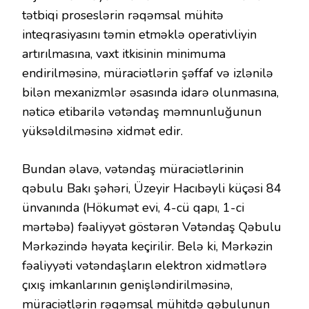
tətbiqi proseslərin rəqəmsal mühitə
inteqrasiyasını təmin etməklə operativliyin
artırılmasına, vaxt itkisinin minimuma
endirilməsinə, müraciətlərin şəffaf və izlənilə
bilən mexanizmlər əsasında idarə olunmasına,
nəticə etibarilə vətəndaş məmnunluğunun
yüksəldilməsinə xidmət edir.
Bundan əlavə, vətəndaş müraciətlərinin
qəbulu Bakı şəhəri, Üzeyir Hacıbəyli küçəsi 84
ünvanında (Hökumət evi, 4-cü qapı, 1-ci
mərtəbə) fəaliyyət göstərən Vətəndaş Qəbulu
Mərkəzində həyata keçirilir. Belə ki, Mərkəzin
fəaliyyəti vətəndaşların elektron xidmətlərə
çıxış imkanlarının genişləndirilməsinə,
müraciətlərin rəqəmsal mühitdə qəbulunun