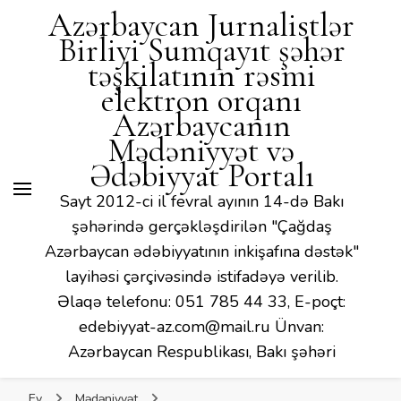
Mədəniyyət və Ədəbiyyat
Azərbaycan Jurnalistlər
Portalı
Birliyi Sumqayıt şəhər
təşkilatının rəsmi
elektron orqanı
Azərbaycanın
Mədəniyyət və
Ədəbiyyat Portalı
Sayt 2012-ci il fevral ayının 14-də Bakı
şəhərində gerçəkləşdirilən "Çağdaş
Azərbaycan ədəbiyyatının inkişafına dəstək"
layihəsi çərçivəsində istifadəyə verilib.
Əlaqə telefonu: 051 785 44 33, E-poçt:
edebiyyat-az.com@mail.ru Ünvan:
Azərbaycan Respublikası, Bakı şəhəri
Ev
Mədəniyyət