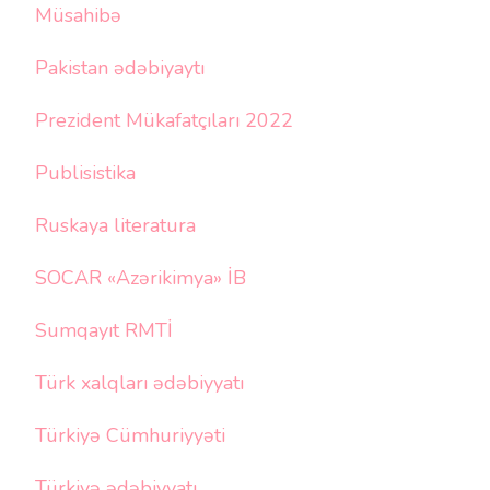
Müsahibə
Pakistan ədəbiyaytı
Prezident Mükafatçıları 2022
Publisistika
Ruskaya literatura
SOCAR «Azərikimya» İB
Sumqayıt RMTİ
Türk xalqları ədəbiyyatı
Türkiyə Cümhuriyyəti
Türkiyə ədəbiyyatı