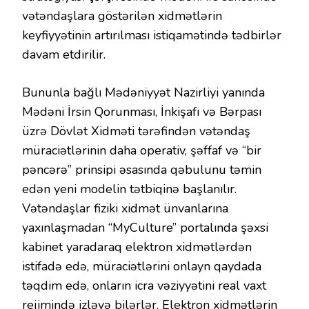
vətəndaşlara göstərilən xidmətlərin
keyfiyyətinin artırılması istiqamətində tədbirlər
davam etdirilir.
Bununla bağlı Mədəniyyət Nazirliyi yanında
Mədəni İrsin Qorunması, İnkişafı və Bərpası
üzrə Dövlət Xidməti tərəfindən vətəndaş
müraciətlərinin daha operativ, şəffaf və “bir
pəncərə” prinsipi əsasında qəbulunu təmin
edən yeni modelin tətbiqinə başlanılır.
Vətəndaşlar fiziki xidmət ünvanlarına
yaxınlaşmadan “MyCulture” portalında şəxsi
kabinet yaradaraq elektron xidmətlərdən
istifadə edə, müraciətlərini onlayn qaydada
təqdim edə, onların icra vəziyyətini real vaxt
rejimində izləyə bilərlər. Elektron xidmətlərin