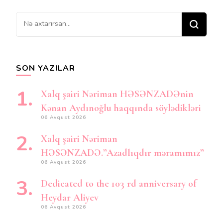
Bir
şey
axtarırsınız?
SON YAZILAR
Xalq şairi Nəriman HƏSƏNZADƏnin
Kənan Aydınoğlu haqqında söylədikləri
06 Avqust 2026
Xalq şairi Nəriman
HƏSƏNZADƏ.”Azadlıqdır məramımız”
06 Avqust 2026
Dedicated to the 103 rd anniversary of
Heydar Aliyev
06 Avqust 2026