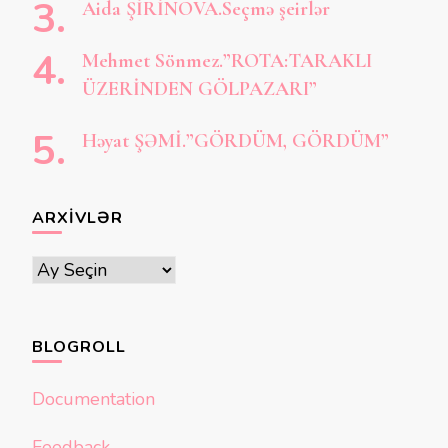
Aida ŞİRİNOVA.Seçmə şeirlər
Mehmet Sönmez.”ROTA:TARAKLI
ÜZERİNDEN GÖLPAZARI”
Həyat ŞƏMİ.”GÖRDÜM, GÖRDÜM”
ARXIVLƏR
Arxivlər
BLOGROLL
Documentation
Feedback