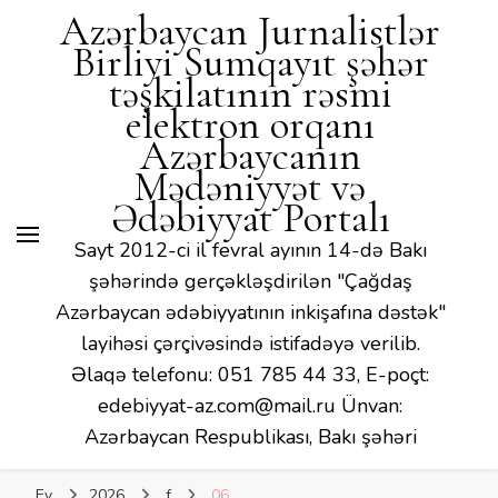
Azərbaycan Jurnalistlər
Birliyi Sumqayıt şəhər
təşkilatının rəsmi
elektron orqanı
Azərbaycanın
Mədəniyyət və
Ədəbiyyat Portalı
Sayt 2012-ci il fevral ayının 14-də Bakı
şəhərində gerçəkləşdirilən "Çağdaş
Azərbaycan ədəbiyyatının inkişafına dəstək"
layihəsi çərçivəsində istifadəyə verilib.
Əlaqə telefonu: 051 785 44 33, E-poçt:
edebiyyat-az.com@mail.ru Ünvan:
Azərbaycan Respublikası, Bakı şəhəri
Ev
2026
f
06