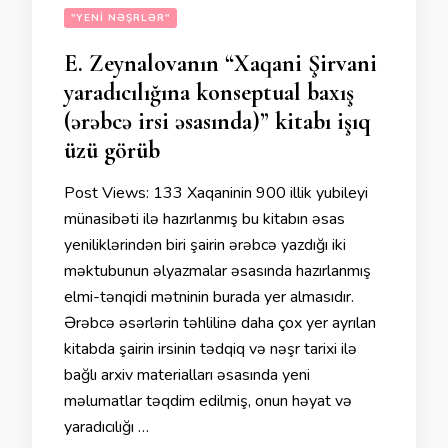
"YENI NƏŞRLƏR"
E. Zeynalovanın “Xaqani Şirvani
yaradıcılığına konseptual baxış
(ərəbcə irsi əsasında)” kitabı işıq
üzü görüb
Post Views: 133 Xaqaninin 900 illik yubileyi
münasibəti ilə hazırlanmış bu kitabın əsas
yeniliklərindən biri şairin ərəbcə yazdığı iki
məktubunun əlyazmalar əsasında hazırlanmış
elmi-tənqidi mətninin burada yer almasıdır.
Ərəbcə əsərlərin təhlilinə daha çox yer ayrılan
kitabda şairin irsinin tədqiq və nəşr tarixi ilə
bağlı arxiv materialları əsasında yeni
məlumatlar təqdim edilmiş, onun həyat və
yaradıcılığı …