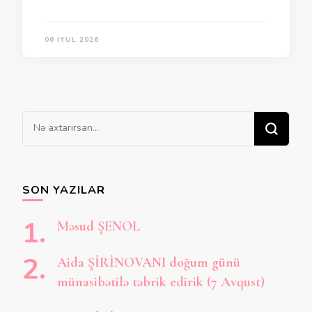
06 İYUL 2026
Bir
şey
axtarırsınız?
SON YAZILAR
Məsud ŞENOL
Aida ŞİRİNOVANI doğum günü
münasibətilə təbrik edirik (7 Avqust)