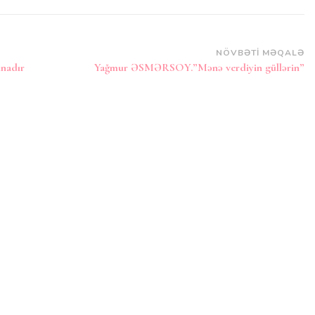
NÖVBƏTI MƏQALƏ
unadır
Yağmur ƏSMƏRSOY.”Mənə verdiyin güllərin”