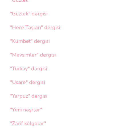
"Güzlek"
"Güzlek" dərgisi
"Hece Taşları" dergisi
"Kümbet" dergisi
"Mevsimler" dergisi
"Türkay" dərgisi
"Usare" dergisi
"Yarpuz" dergisi
"Yeni nəşrlər"
"Zərif kölgələr"