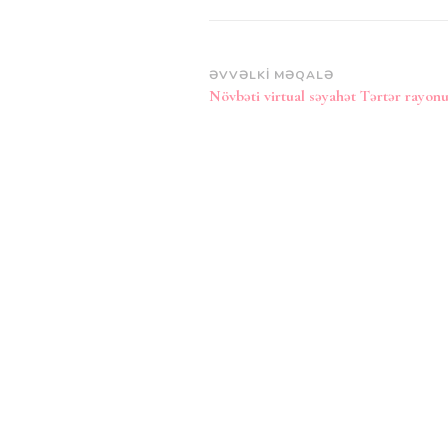
Post
ƏVVƏLKI MƏQALƏ
Növbəti virtual səyahət Tərtər rayon
Naviqasiya