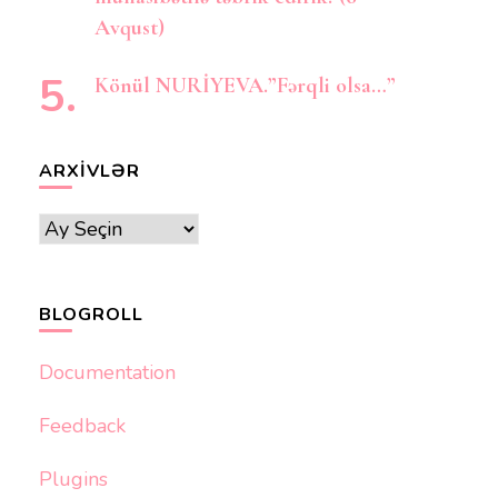
Avqust)
Könül NURİYEVA.”Fərqli olsa…”
ARXIVLƏR
Arxivlər
BLOGROLL
Documentation
Feedback
Plugins