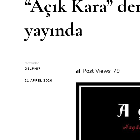
“Açık Kara” derg
yayında
tərəfindən
DELPHI7
Post Views:
79
21 APREL 2020