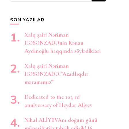
axtarırsınız?
SON YAZILAR
Xalq şairi Nəriman
HƏSƏNZADƏnin Kənan
Aydınoğlu haqqında söylədikləri
Xalq şairi Nəriman
HƏSƏNZADƏ.”Azadlıqdır
məramımız”
Dedicated to the 103 rd
anniversary of Heydar Aliyev
Nihal ALİYEVAnı doğum günü
münasibətilə təbrik edirik! (6