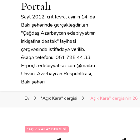
Portalı
Sayt 2012-ci il fevral ayının 14-də
Bakı şəhərində gerçəkləşdirilən
"Çağdaş Azərbaycan ədəbiyyatının
inkişafına dəstək" layihəsi
çərçivəsində istifadəyə verilib.
Əlaqə telefonu: 051 785 44 33,
E-poçt: edebiyyat-az.com@mail.ru
Ünvan: Azərbaycan Respublikası,
Bakı şəhəri
Ev
"Açık Kara" dergisi
“Açık Kara” dergisinin 26.
"AÇIK KARA" DERGISI